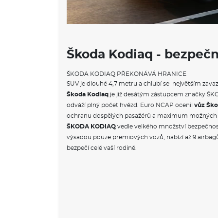
Škoda Kodiaq - bezpečn
ŠKODA KODIAQ PŘEKONÁVÁ HRANICE
SUV je dlouhé 4,7 metru a chlubí se největším zava
Škoda Kodiaq
je již desátým zástupcem značky ŠKO
odváží plný počet hvězd. Euro NCAP ocenil
vůz Šk
ochranu dospělých pasažérů a maximum možných 
ŠKODA KODIAQ
vedle velkého množství bezpečnos
výsadou pouze premiových vozů, nabízí až 9 airbagů.
bezpečí celé vaší rodině.