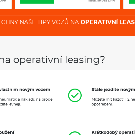
 DPH
měsíčně bez DPH
Šířka
1882 m
Výška
1676 m
Rozvor
2791 m
Světlá výška
194 mm
Objem zavaz. prostoru
720/2065
ECHNY NAŠE TIPY VOZŮ NA
OPERATIVNÍ LEAS
Počet míst
5/7
Objem nádrže
58-60 l
4X4
Klimatizace
na operativní leasing?
Navigace
it vlastním novým vozem
Stále jezdíte nový
 pneumatik a nákladů na prodej
Můžete mít každý 1, 2 n
íte levněji.
opotřebení.
oužení
Krátkodobý operati