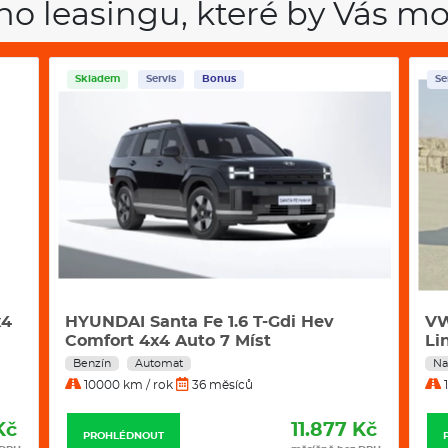
Adaptivní podvozek (DCC+) a 
ho leasingu, které by Vás mo
KESSY - bezklíčové zamykání 
Boční airbagy vzadu
Adaptivní vedení v jízdním pru
nouzový asistent
Skladem
Servis
Bonus
Se
Alarm
Prediktivní ochrana cestující
Prediktivní tempomat
Systém Start/Stop
Zpracování série
Bez rozhraní pro externí použi
Dva klíče dálkového centráln
Držák telefonu a tabletu
Sada nářadí a zvedák vozu
Povinné ručení
x4
HYUNDAI Santa Fe 1.6 T-Gdi Hev
VW
Havarijní pojištění se spoluúč
Comfort 4x4 Auto 7 Míst
Li
Pojištění skel
Benzín
Automat
Na
10000 km / rok
36 měsíců
1
ŠKODA KODIA
Kč
11.877 Kč
PROHLÉDNOUT
Délka
4697 m