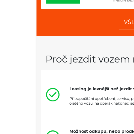
měsíčně bez DPH
měsíčně bez
VŠ
Proč jezdit vozem 
Leasing je levnější než jezd
Při započítání opotřebení, servisu,
ojetého vozu, na operák nakonec jezd
Možnost odkupu, nebo prodl