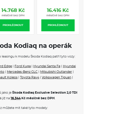
14.768 Kč
16.416 Kč
 VE VÝBAVA STUPNI
měsíčně bez DPH
měsíčně bez DPH
ronic
PROHLÉDNOUT
PROHLÉDNOUT
ek s hlídáním rychlosti (ISA)
du
tomatickým stmíváním
kosmetickým zrcátkem na straně řidiče a
koda Kodiaq na operák
 Sunset
vého prostoru
ho leasingu k modelu Škoda Kodiaq patří tyto vozy:
avazadlovém prostoru
ích oken
rd Edge
|
Ford Kuga
|
Hyundai Santa Fe
|
Hyundai
nto
|
Mercedes-Benz GLC
|
Mitsubishi Outlander
|
menty a vyjímatelné přepážky odkládacích
ault Koleos
|
Toyota Rav4
|
Volkswagen Tiguan
|
storu
vpředu a vzadu
 jako je
Škoda Kodiaq Exclusive Selection 2,0 TDI
nu Dark Chrome
 již na
16.344
Kč měsíčně bez DPH
.
hřívaná vnější zpětná zrcátka s pamětí, osvětlením
z můžete mít také tyto modely:
ikovači