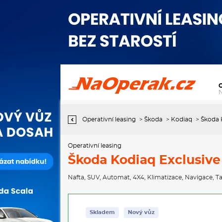
Operativní leasing Škoda Kodiaq Exclusive Selection 2,0 TDI 142
kW 7-stup. automat. 4x4
Operativní leasing
>
Škoda
>
Kodiaq
>
Škoda K
Operativní leasing
Škoda Kodiaq Exclusive 
Nafta
,
SUV
,
Automat
,
4X4
,
Klimatizace
,
Navigace
,
Ta
Skladem
Nový vůz