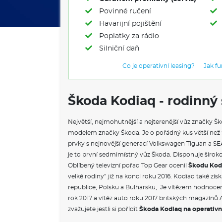
Povinné ručení
Havarijní pojištění
Poplatky za rádio
Silniční daň
Co je operativní leasing?
Jak f
Škoda Kodiaq - rodinný
Největší, nejmohutnější a nejterenější vůz značky Š
modelem značky Škoda. Je o pořádný kus větší než S
prvky s nejnovější generací Volkswagen Tiguan a SEA
je to první sedmimístný vůz Škoda. Disponuje širo
Oblíbený televizní pořad Top Gear ocenil
Škodu Kod
velké rodiny” již na konci roku 2016. Kodiaq také získ
republice, Polsku a Bulharsku, Je vítězem hodnoce
rok 2017 a vítěz auto roku 2017 britských magazínů 
zvažujete jestli si pořídit
Škoda Kodiaq na operativn