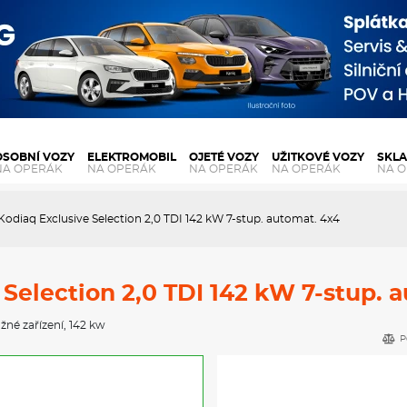
OSOBNÍ VOZY
ELEKTROMOBIL
OJETÉ VOZY
UŽITKOVÉ VOZY
SKL
NA OPERÁK
NA OPERÁK
NA OPERÁK
NA OPERÁK
NA 
odiaq Exclusive Selection 2,0 TDI 142 kW 7-stup. automat. 4x4
Selection 2,0 TDI 142 kW 7-stup. 
žné zařízení
, 142 kw
P