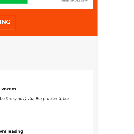
měsíčně bez DPH
m
m
m
 l
ING
VÝBAVA:
m vozem
ebo 3 roky nový vůz. Bez problémů, bez
vní leasing