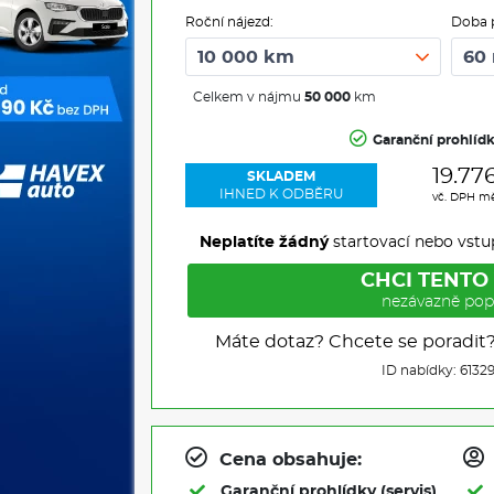
Roční nájezd:
Doba 
Celkem v nájmu
50 000
km
Garanční prohlíd
19.77
SKLADEM
IHNED K ODBĚRU
vč. DPH m
Neplatíte žádný
startovací nebo vstu
CHCI TENTO
nezávazně pop
Máte dotaz? Chcete se poradit
ID nabídky: 6132
Cena obsahuje:
Garanční prohlídky (servis)