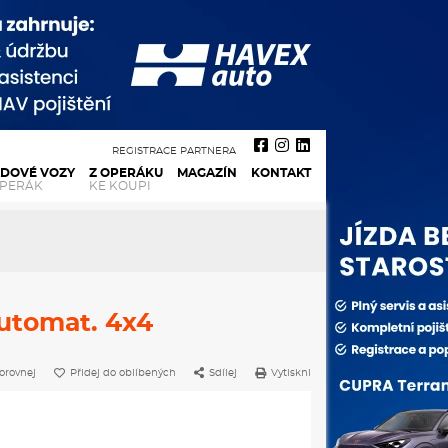
REGISTRACE PARTNERA
ADOVÉ VOZY
Z OPERÁKU
MAGAZÍN
KONTAKT
OPERÁK
KE KOUPI
automat. 4x4
orovnej
Přidej do oblíbených
Sdílej
Vytiskni