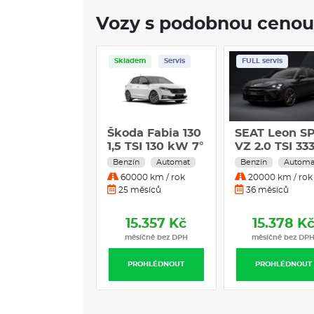
Vozy s podobnou cenou
Skladem
Servis
FULL servis
Škoda Fabia 130
SEAT Leon S
1,5 TSI 130 kW 7°
VZ 2.0 TSI 33
automatická
DSG 4WD
Benzín
Automat
Benzín
Automa
DSG
60000 km / rok
20000 km / rok
25 měsíců
36 měsíců
15.357 Kč
15.378 K
měsíčně bez DPH
měsíčně bez DP
PROHLÉDNOUT
PROHLÉDNOUT