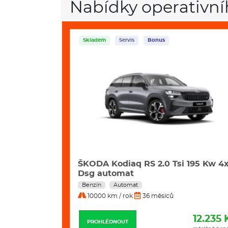
Nabídky operativní
Skladem
Servis
Bonus
42 Kw
ŠKODA Kodiaq RS 2.0 Tsi 195 Kw 4
Dsg automat
Benzín
Automat
10000 km / rok
36 měsíců
11.498 Kč
12.235 
PROHLÉDNOUT