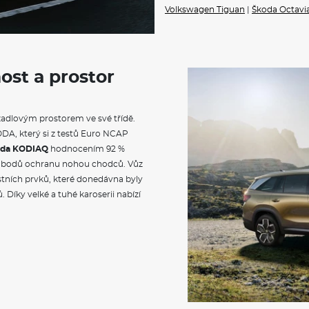
Volkswagen Tiguan
|
Škoda Octavi
Střešní nosič v odstínu Dark
Ochrana hran dveří
Černá matná dolní lišta oken,
odstínu Dark Chrome
Komfortní otevírání víka zavaz
ost a prostor
Automatické parkování s par
Matrix-LED přední světlomety
Top LED spojená zadní světla
Bezpečnostní šrouby kol
zadlovým prostorem ve své třídě.
Kontrola tlaku v pneumatiká
DA, který si z testů Euro NCAP
Rezervní kolo (dojezdové)
Multifunkční kožený vyhřívaný
oda KODIAQ
hodnocením 92 %
Sklápění 2. řady sedadel ze z
bodů ochranu nohou chodců. Vůz
Tři výškově nastavitelné opěr
tních prvků, které donedávna byly
Zadní dělený posuvný sedák, n
 Díky velké a tuhé karoserii nabízí
s loketní opěrkou
Výškově nastavitelné přední 
Potahy sedadel - kůže/umělá 
Elektricky nastavitelná předn
funkcí komfortního nastupov
Vyhřívaná zadní sedadla
Ventilace a masážní funkce s 
Elektricky nastavitelné beder
DAB - digitální radiopříjem