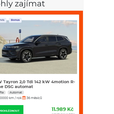
volba jízdního režimu
hly zajímat
a startování
hu (Lane Assist+), asistent pro jízdu v koloně a
rvis
Bonus
Skladem
Servis
ch
tí
ího zamykání
POJIŠTĚNÍ
 Tayron 2,0 Tdi 142 kW 4motion R-
Škoda Kamiq 
astí 10%
ne DSG automat
fta
Automat
Benzín
Manuál
0000 km / rok
36 měsíců
10000 km / rok
Q - VÝBAVA A BEZPEČNOST
11.989 Kč
PROHLÉDNOUT
PROHLÉDNOUT
m