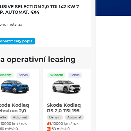
IVE SELECTION 2,0 TDI 142 KW 7-
P. AUTOMAT. 4X4
ond metalíza
obrazit celý popis
DOSTUPNOST
a operativní leasing
Skladem
Servis
Skladem
Servis
ÁMEC VÝBAVOVÉHO STUPNĚ
koda Kodiaq
Škoda Kodiaq
lection 2,0
RS 2,0 TSI 195
DI 142 kW 7°
kW 7°
afta
Automat
Benzín
Automat
zení
utomatická
automatická
10000 km / rok
10000 km / rok
tronicky odjistitelné s asistentem pro manévrování
SG 4x4
DSG 4x4
60 měsíců
60 měsíců