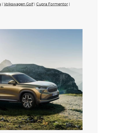
a
|
Volkswagen Golf
|
Cupra Formentor
|
 Chrome
 černě lakovaná horní lišta oken, D-sloupek v
adlového prost. (virtuální pedál) plus Easy Close
kováním na dálku
 s funkcí do špatného počasí
 s animovanými ukazateli směru
ch
 volant s pádly
avazadlového prostoru
ky hlavy vzadu
astavitelné (60:40) a sklopné (40:20:20) opěradlo
opěrky hlavy
kůže
í sedadla s pamětí, nastavením hloubky sedáku a
ání
10 vaky pro přední sedadla
ní opěrky v předních sedadlech