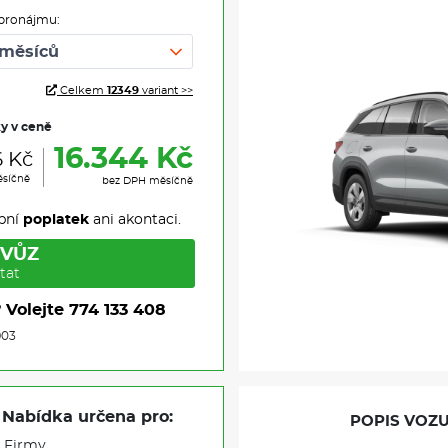
pronájmu:
Celkem
12349
variant >>
ky v ceně
16.344 Kč
6 Kč
ěsíčně
bez DPH měsíčně
pní
poplatek
ani akontaci.
 VŮZ
tat
?
Volejte
774 133 408
903
Nabídka určena pro:
POPIS VOZU
Firmy