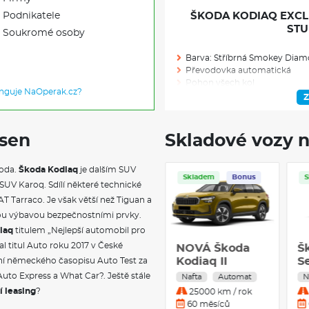
Podnikatele
ŠKODA KODIAQ EXCLUS
STU
Soukromé osoby
Barva: Stříbrná Smokey Diam
Převodovka automatická
Pohon všech kol
unguje NaOperak.cz?
Výkon (kW/k): 142/190
Z
Modelový rok: 2026
 sen
Skladové vozy n
Skladem: 2
koda.
Škoda Kodiaq
je dalším SUV
Skladem
Servis
Skladem
Ve výrobě: 0
Bonus
UV Karoq. Sdílí některé technické
T Tarraco. Je však větší než Tiguan a
VÝBAVA NAD R
kou výbavou bezpečnostními prvky.
iaq
titulem „Nejlepší automobil pro
Nezávislé topení
al titul Auto roku 2017 v České
Škoda Kodiaq
NOVÁ Škoda
Š
Krytky šroubů kol
Sportline 2.0
Kodiaq II
Se
ní německého časopisu Auto Test za
Halti 19" antracitová leštěná
TDI 142 kW
Selection 2,0
Pneumatiky 235/50 R19 99V
T
Auto Express a What Car?. Ještě stále
Nafta
Automat
Nafta
Automat
N
Adaptér zásuvky tažného zaří
Nafta 4x4
TDI 193k DSG -
a
í leasing
?
15000 km / rok
25000 km / rok
Tažné zařízení sklopné - elek
Automatická
4x4
D
36 měsíců
60 měsíců