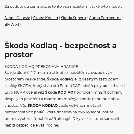
Za podobnou cenu jako je tento vůz můžete mít také tyto modely:
Škoda Octavia
|
Škoda Kodiaq
|
Škoda Superb
|
Cupra Formentor
|
BMW X1
|
Škoda Kodiaq - bezpečnost a
prostor
ŠKODA KODIAQ PŘEKONÁVÁ HRANICE
SUV je dlouhé 4,7 metru a chlubí se největším zavazadlovým
prostorem ve své třídě.
Škoda Kodiaq
je již desátým zástupcem
značky ŠKODA, který si z testů Euro NCAP odváží plný počet hvězd.
Euro NCAP ocenil
vůz Škoda KODIAQ
hodnocením 92 % ochranu
dospělých pasažérů a maximum možných bodů ochranu nohou
chodců. Vůz
ŠKODA KODIAQ
vedle velkého množství
bezpečnostních prvků, které donedávna byly výsadou pouze
premiových vozů, nabízí až 9 airbagů. Díky velké a tuhé karoserii
nabízí bezpečí celé vaší rodině.