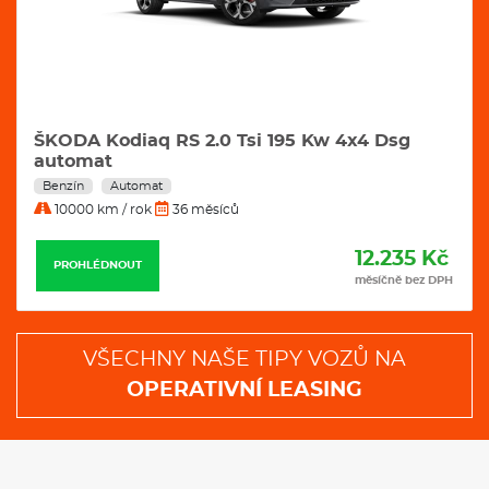
ŠKODA Kodiaq RS 2.0 Tsi 195 Kw 4x4 Dsg
automat
Benzín
Automat
10000 km / rok
36 měsíců
12.235 Kč
PROHLÉDNOUT
měsíčně bez DPH
VŠECHNY NAŠE TIPY VOZŮ NA
OPERATIVNÍ LEASING