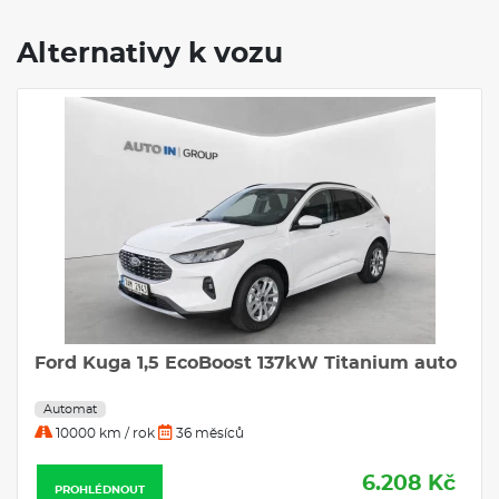
Alternativy k vozu
coBoost 137kW Titanium auto
FORD KUGA 2.5 Dur
Titanium eCVT
Automat
 měsíců
10000 km / rok
36 mě
6.208 Kč
PROHLÉDNOUT