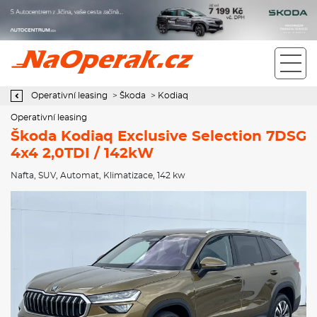
Operativní leasing Škoda Kodiaq Exclusive Selection 7DSG 4x4
2,0TDI / 142kW
Operativní leasing
>
Škoda
>
Kodiaq
Operativní leasing
Škoda Kodiaq Exclusive Selection 7DSG
4x4 2,0TDI / 142kW
Nafta
,
SUV
,
Automat
,
Klimatizace
, 142 kw