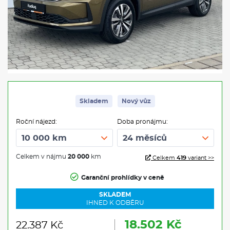
Skladem
Nový vůz
Roční nájezd:
Doba pronájmu:
Celkem v nájmu
20 000
km
Celkem
419
variant >>
Garanční prohlídky v ceně
SKLADEM
IHNED K ODBĚRU
18.502 Kč
22.387 Kč