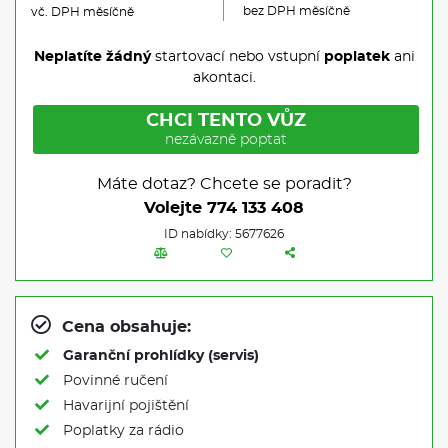
bez DPH měsíčně
vč. DPH měsíčně
Neplatíte žádný
startovací nebo vstupní
poplatek
ani
akontaci.
CHCI TENTO VŮZ
nezávazně poptat
Máte dotaz? Chcete se poradit?
Volejte
774 133 408
ID nabídky: 5677626
Cena obsahuje:
Garanční prohlídky (servis)
Povinné ručení
Havarijní pojištění
Poplatky za rádio