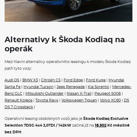
Alternativy k Škoda Kodiaq na
operák
Mezi hlavní alternativy operativního leasingu k modelu Škoda Kodiaq
patří tyto vozy:
Audi Q5
|
BMW X3
|
Citroën C5
|
Ford Edge
|
Ford Kuga
|
Hyundai
Santa Fe
|
Hyundai Tucson
|
Jeep Renegade
|
Kia Sorento
|
Mercedes-
Benz GLC
|
Mitsubishi Outlander
|
Nissan X-Trail
|
Peugeot 5008
|
Renault Koleos
|
Toyota Rav4
|
Volkswagen Tiguan
|
Volvo XC60
|
DS
DS 7 Crossback
|
Operativní leasing obdobných vozů jako je
Škoda Kodiaq Exclusive
Selection 7DSG 4x4 2,0TDI / 142kW
začíná již na
18.502
Kč měsíčně
bez DPH
.