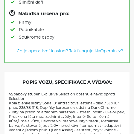
Silniční daň
Nabídka určena pro:
Firmy
Podnikatele
Soukromé osoby
Co je operativní leasing?
Jak funguje NaOperak.cz?
POPIS VOZU, SPECIFIKACE A VÝBAVA:
Výbabový stupeň Exclusive Selection obsahuje navíc oproti
Selection:
Kola z lehké slitiny Soira 18" antracitová leštěná - disk 7,5J x 18" ,
pneu 235/55 R18, Doplňky karoserie v odstínu Dark Chrome
- lišty na předním a zadním nárazníku - střešní nosič - D-sloupek,
Prosklená lišta mezi zadními světly, Interiér Suite - černá
kůže/umělá kůže, Dekorativní prahové lišty vpředu, Metalická
barva, Asistovaná jízda 2.0+ - prediktivní tempomat - adaptivní
vedení v jízdním pruhu (Lane Assist) - asistent jízdy v koloně -