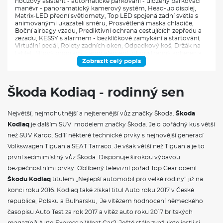
nouzový asistent - automatické parkování - uložený parkovací
manévr - panoramatický kamerový systém, Head-up displej,
Matrix-LED přední světlomety, Top LED spojená zadní světla s
animovanými ukazateli směru, Prosvětlená maska chladiče,
Boční airbagy vzadu, Prediktivní ochrana cestujících zepředu a
zezadu, KESSY s alarmem - bezklíčkové zamykání a startování,
Virtuální pedál, Rolety zadních oken, Odpadkový koš, Držák na
tablet, Síťový program, cargo element, oboustranný koberec a
háčky na tašky v zav. Prostoru, Rezervní kolo (dojezdové),
Zobrazit celý popis
Adaptivní podvozek DCC+ s progresivním řízením, Top
ergonomická přední sedadla s pamětí -, Vyhřívaní zadních
sedadel, Multifunkční vyhřívaný kožený volant, Infotaiment Navi
Škoda Kodiaq - rodinný sen
13" - Web rádio, čistič displeje, Audiosystém CANTON - 14
reproduktorů, subwoofer
Výbabový stupeň Selection obsahuje:
Největší, nejmohutnější a nejterenější vůz značky Škoda.
Škoda
Kola z lehké slitiny Paget 17"- disk 7J x 17", pneu 215/65 R17,
Kodiaq
je dalším SUV modelem značky Škoda. Je o pořádný kus větší
Rámeček masky chladiče Dark Chrome, Střešní nosič – černý,
než SUV Karoq. Sdílí některé technické prvky s nejnovější generací
Interiér Loft - černá látka, Ambientní osvětlení, Textilní koberce
vpředu a vzadu, LED přední světlomety, Asistent dálkových
Volkswagen Tiguan a SEAT Tarraco. Je však větší než Tiguan a je to
světel, LED zadní světla s mlhovým světlem a černou lištou,
první sedmimístný vůz Škoda. Disponuje širokou výbavou
Rozpoznávání dopravních značek s hlídáním rychlosti (ISA),
Front Assist - s upozorněním a zabržděním při hrozící kolizi s
bezpečnostními prvky. Oblíbený televizní pořad Top Gear ocenil
vozidly, chodci a cyklisty, asistence při průjezdu křižovatkou,
Škodu Kodiaq
titulem „Nejlepší automobil pro velké rodiny” již na
Hlídání mrtvého úhlu (Side Assist), Asistent udržování jízdního
pruhu (Lane Assist), Antikolizní asistent, Tempomat s
konci roku 2016. Kodiaq také získal titul Auto roku 2017 v České
omezovačem rychlosti, Asistent rozjezdu do kopce, Parkovací
republice, Polsku a Bulharsku, Je vítězem hodnocení německého
senzory vpředu a vzadu, Parkovací kamera vzadu, Rozpoznání
únavy a pozornosti řidiče, 7x airbag - 2x čelní, 2x boční vpředu, 2x
časopisu Auto Test za rok 2017 a vítěz auto roku 2017 britských
hlavový vpředu, 1x centrální vpředu, 2x i-Size a 2x Top Tether