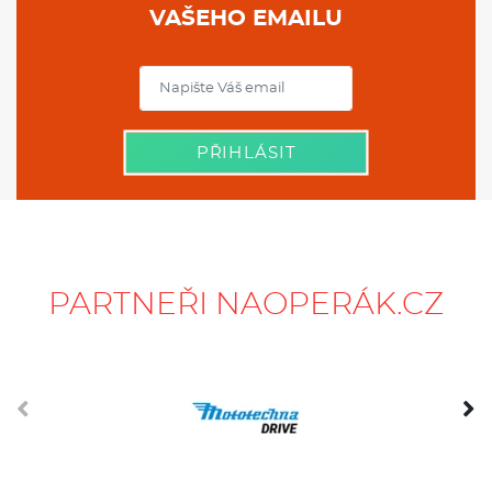
VAŠEHO EMAILU
PŘIHLÁSIT
PARTNEŘI NAOPERÁK.CZ