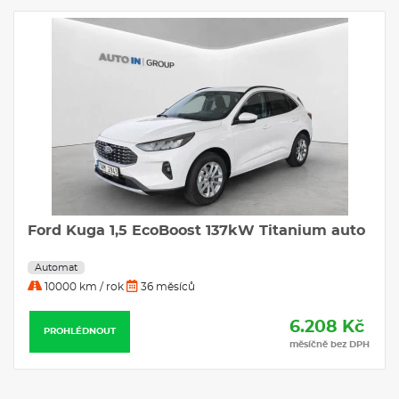
FORD KUGA 2.5 Duratec Hybrid HEV
Titanium eCVT
Automat
10000 km / rok
36 měsíců
6.589 Kč
PROHLÉDNOUT
H
měsíčně bez DPH