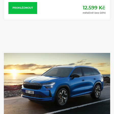
Automatické parkování s parkováním na dálku
Matrix-LED přední světlomety s funkcí do špatného počasí
Top LED spojená zadní světla s animovanými ukazateli směru
Ukazatel stavu kapaliny v ostřikovači
Pneumatiky 235/45 R20 100V
Elias 20" černá leštěná
Rezervní kolo (dojezdové)
Krytky šroubů kol
Bezpečnostní šrouby kol
Kontrola tlaku v pneumatikách
Sportovní multifunkční kožený vyhřívaný volant s pádly
Potahy sedadel - Suedia/umělá kůže
Sportovní sedadla vpředu
Sklápění 2. řady sedadel ze zavazadlového prostoru
Elektricky nastavitelná přední sedadla s pamětí, nastavením
hloubky sedáku a funkcí komfortního nastupování
Integrované hlavové opěrky sportovních předních sedadel
Tři výškově nastavitelné opěrky hlavy vzadu
Vyhřívaná přední a zadní sedadla
Zadní dělený posuvný sedák, nastavitelné (60:40) a sklopné
(40:20:40) opěradlo s loketní opěrkou
Elektricky nastavitelné bederní opěrky v předních sedadlech
Digitální asistentka Laura - hlasové ovládání
DAB - digitální radiopříjem
2× USB-C vpředu a 2× USB-C vzadu (nabíjecí výkon až 45 W),