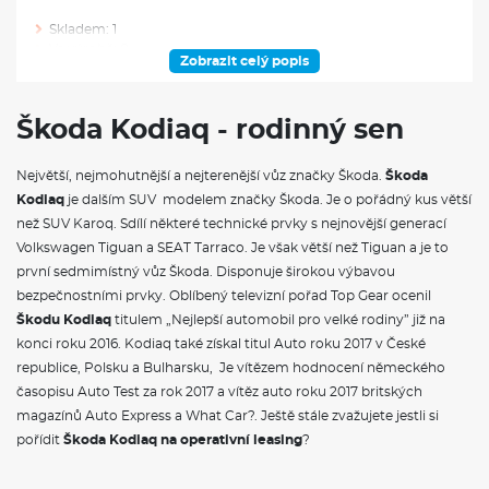
Skladem: 1
Ve výrobě: 0
Zobrazit celý popis
VÝBAVA NAD RÁMEC VÝBAVOVÉHO STUPNĚ
Škoda Kodiaq - rodinný sen
Držák telefonu a tabletu
Odkládací přihrádka za středovou konzolou
Největší, nejmohutnější a nejterenější vůz značky Škoda.
Škoda
Sluneční rolety zadních bočních oken
Kodiaq
Odpadkový koš
je dalším SUV modelem značky Škoda. Je o pořádný kus větší
Ochrana hran dveří
než SUV Karoq. Sdílí některé technické prvky s nejnovější generací
Boční airbagy vzadu
Volkswagen Tiguan a SEAT Tarraco. Je však větší než Tiguan a je to
Family paket
první sedmimístný vůz Škoda. Disponuje širokou výbavou
Nezávislé topení
bezpečnostními prvky. Oblíbený televizní pořad Top Gear ocenil
Adaptér zásuvky tažného zařízení
Tažné zařízení sklopné - elektronicky odjistitelné s asistentem
Škodu Kodiaq
titulem „Nejlepší automobil pro velké rodiny” již na
pro manévrování s přívěsem
konci roku 2016. Kodiaq také získal titul Auto roku 2017 v České
republice, Polsku a Bulharsku, Je vítězem hodnocení německého
VÝBAVA VE VÝBAVA STUPNI
časopisu Auto Test za rok 2017 a vítěz auto roku 2017 britských
magazínů Auto Express a What Car?. Ještě stále zvažujete jestli si
Třízónová klimatizace Climatronic
pořídit
Škoda Kodiaq na operativní leasing
?
Rozpoznávání dopravních značek s hlídáním rychlosti (ISA)
Dekorativní obložení palubní desky černé
Sportovní kryty pedálů z nerezové oceli