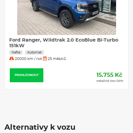
Kia EV2 GT-Line Elektro 61 kWh
Elektro
Automat
25000 km / rok
36 měsíců
15.760 Kč
PROHLÉDNOUT
měsíčně bez DPH
Alternativy k vozu