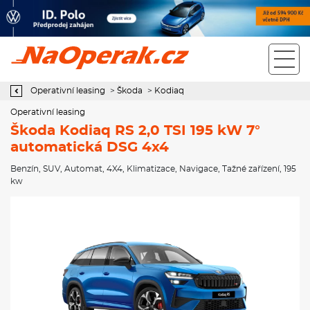
Operativní leasing Škoda Kodiaq RS 2,0 TSI 195 kW 7°
automatická DSG 4x4
Operativní leasing
>
Škoda
>
Kodiaq
Operativní leasing
Škoda Kodiaq RS 2,0 TSI 195 kW 7°
automatická DSG 4x4
Benzín
,
SUV
,
Automat
,
4X4
,
Klimatizace
,
Navigace
,
Tažné zařízení
, 195
kw