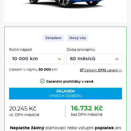
Skladem
Nový vůz
Roční nájezd:
Doba pronájmu:
Celkem v nájmu
50 000
km
Celkem
5775
variant >>
Garanční prohlídky v ceně
SKLADEM
IHNED K ODBĚRU
16.732 Kč
20.245 Kč
bez DPH měsíčně
vč. DPH měsíčně
Neplatíte žádný
startovací nebo vstupní
poplatek
ani