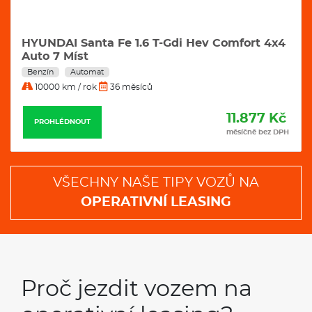
t 4x4
VW Tayron 2,0 Tdi 142 kW 4motion R-Line
DSG automat
Nafta
Automat
10000 km / rok
36 měsíců
7 Kč
11.989 
PROHLÉDNOUT
bez DPH
měsíčně bez
VŠECHNY NAŠE TIPY VOZŮ NA
OPERATIVNÍ LEASING
Proč jezdit vozem na