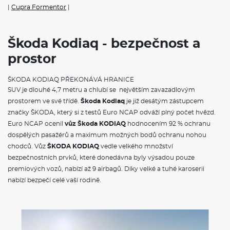
Asistent při odbočování a asistent pro vyhýbací manévry
|
Cupra Formentor
|
Elektronická dětská pojistka
KESSY - bezklíčové zamykání a startování
Airbag řidiče a spolujezdce s možností deaktivace na straně
spolujezdce
Škoda Kodiaq - bezpečnost a
Adaptivní vedení v jízdním pruhu (Lane Assist+), asistent pro
prostor
jízdu v koloně a nouzový asistent
Alarm
12V zásuvka vzadu a v zavazadlovém prostoru
ŠKODA KODIAQ PŘEKONÁVÁ HRANICE
Proaktivní ochrana cestujících
SUV je dlouhé 4,7 metru a chlubí se největším zavazadlovým
Hlídání mrtvého úhlu (Side Assist)
prostorem ve své třídě.
Škoda Kodiaq
je již desátým zástupcem
Front Assist - s upozorněním a zabrzděním při hrozící kolizi s
značky ŠKODA, který si z testů Euro NCAP odváží plný počet hvězd.
vozidly, chodci a cyklisty
Světelný a dešťový senzor
Euro NCAP ocenil
vůz Škoda KODIAQ
hodnocením 92 % ochranu
Automatická regulace sklonu světlometů
dospělých pasažérů a maximum možných bodů ochranu nohou
Prediktivní tempomat
chodců. Vůz
ŠKODA KODIAQ
vedle velkého množství
Jednotónová siréna
bezpečnostních prvků, které donedávna byly výsadou pouze
Světla pro denní svícení s funkcí Coming Home a Leaving
Home
premiových vozů, nabízí až 9 airbagů. Díky velké a tuhé karoserii
Signalizace nezapnutého bezpečnostního pásu
nabízí bezpečí celé vaší rodině.
Systém Start/Stop
Škrabka na led ve víku palivové nádrže
Sada nářadí a zvedák vozu
Dva klíče dálkového centrálního zamykání