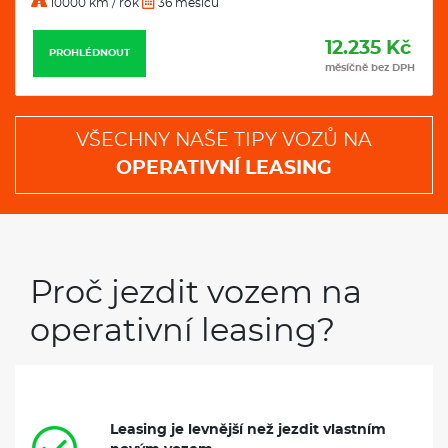
10000 km / rok
36 měsíců
12.235 Kč
PROHLÉDNOUT
měsíčně bez DPH
VŠECHNY NAŠE TIPY VOZŮ NA
OPERATIVNÍ LEASING
Proč jezdit vozem na
operativní leasing?
Leasing je levnější než jezdit vlastním