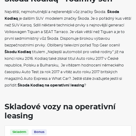
Nezávislé topení
Adaptér zásuvky tažného zařízení
Největší, nejmohutnější a nejterenější vůz značky Škoda.
Škoda
Tažné zařízení sklopné, el. odjistitelné s asistentem pro
Kodiaq
manévrování s přívěsem
je dalším SUV modelem značky Škoda. Je o pořádný kus větší
než SUV Karoq. Sdílí některé technické prvky s nejnovější generací
VÝBAVA VE VÝBAVA STUPNI
Volkswagen Tiguan a SEAT Tarraco. Je však větší než Tiguan a je to
první sedmimístný vůz Škoda. Disponuje širokou výbavou
Třízónová klimatizace Climatronic
bezpečnostními prvky. Oblíbený televizní pořad Top Gear ocenil
Rozpoznávání dopravních značek s hlídáním rychlosti (ISA)
Škodu Kodiaq
titulem „Nejlepší automobil pro velké rodiny” již na
Dekorativní obložení palubní desky černé
konci roku 2016. Kodiaq také získal titul Auto roku 2017 v České
Sportovní kryty pedálů z nerezové oceli
republice, Polsku a Bulharsku, Je vítězem hodnocení německého
Akustická přední boční skla a Sunset
Textilní koberce vpředu a vzadu
časopisu Auto Test za rok 2017 a vítěz auto roku 2017 britských
Dodatečné sklopné háčky v zavazadlovém prostoru
magazínů Auto Express a What Car?. Ještě stále zvažujete jestli si
Vyhřívané čelní sklo
pořídit
Škoda Kodiaq na operativní leasing
?
Vnitřní zpětné zrcátko s automatickým stmíváním
Čalounění palubní desky černá Suedia s červeným prošíváním
Sluneční clony s osvětleným kosmetickým zrcátkem na
straně řidiče a spolujezdce
Skladové vozy na operativní
Síťový program, 2x cargo elementy a vyjímatelné přepážky
leasing
odkládacích schránek v zavazadlovém prostoru
Oboustranný koberec do zavazadlového prostoru
Osvětlení prostoru pro nohy vpředu a vzadu
Dekorativní prahové lišty
Skladem
Bonus