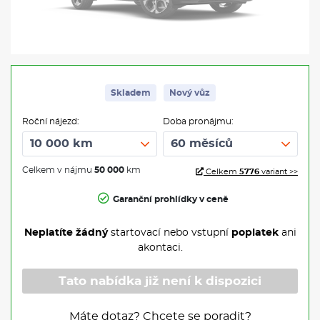
Skladem
Nový vůz
Roční nájezd:
Doba pronájmu:
Celkem v nájmu
50 000
km
Celkem
5776
variant >>
Garanční prohlídky v ceně
Neplatíte žádný
startovací nebo vstupní
poplatek
ani
akontaci.
Tato nabídka již není k dispozici
Máte dotaz? Chcete se poradit?