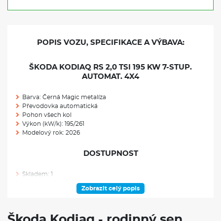
POPIS VOZU, SPECIFIKACE A VÝBAVA:
ŠKODA KODIAQ RS 2,0 TSI 195 KW 7-STUP.
AUTOMAT. 4X4
Barva: Černá Magic metalíza
Převodovka automatická
Pohon všech kol
Výkon (kW/k): 195/261
Modelový rok: 2026
DOSTUPNOST
Skladem: 1
Ve výrobě: 0
Zobrazit celý popis
VÝBAVA NAD RÁMEC VÝBAVOVÉHO STUPNĚ
Škoda Kodiaq - rodinný sen