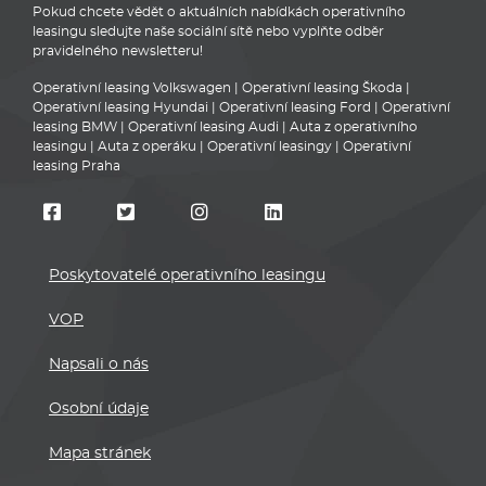
Pokud chcete vědět o aktuálních nabídkách operativního
leasingu sledujte naše sociální sítě nebo vyplňte odběr
pravidelného newsletteru!
Operativní leasing Volkswagen
|
Operativní leasing Škoda
|
Operativní leasing Hyundai
|
Operativní leasing Ford
|
Operativní
leasing BMW
|
Operativní leasing Audi
|
Auta z operativního
leasingu
|
Auta z operáku
|
Operativní leasingy
|
Operativní
leasing Praha
Poskytovatelé operativního leasingu
VOP
Napsali o nás
Osobní údaje
Mapa stránek