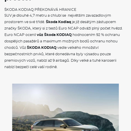
Automatická regulace sklonu světlometů
Prediktivní tempomat
ŠKODA KODIAQ PŘEKONÁVÁ HRANICE
Jednotónová siréna
SUV je dlouhé 4,7 metru a chlubí se největším zavazadlovým
Světla pro denní svícení s funkcí Coming Home a Leaving
prostorem ve své třídě.
Škoda Kodiaq
je již desátým zástupcem
Home
značky ŠKODA, který si z testů Euro NCAP odváží plný počet hvězd.
Signalizace nezapnutého bezpečnostního pásu
Systém Start/Stop
Euro NCAP ocenil
vůz Škoda KODIAQ
hodnocením 92 % ochranu
Škrabka na led ve víku palivové nádrže
dospělých pasažérů a maximum možných bodů ochranu nohou
Sada nářadí a zvedák vozu
chodců. Vůz
ŠKODA KODIAQ
vedle velkého množství
Dva klíče dálkového centrálního zamykání
bezpečnostních prvků, které donedávna byly výsadou pouze
premiových vozů, nabízí až 9 airbagů. Díky velké a tuhé karoserii
POJIŠTĚNÍ
nabízí bezpečí celé vaší rodině.
Povinné ručení
Havarijní pojištění se spoluúčastí 10%
Pojištění skel
ŠKODA KODIAQ - VÝBAVA A BEZPEČNOST
Délka
4697 mm
Šířka
1882 mm
Výška
1676 mm
Rozvor
2791 mm
Světlá výška
194 mm
Objem zavaz. prostoru
720/2065 l