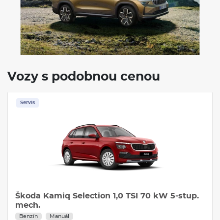
Počet míst
5/7
Objem nádrže
58-60 l
VÝBAVA:
4X4
Klimatizace
Navigace
Vozy s podobnou cenou
Servis
Škoda Kamiq Selection 1,0 TSI 70 kW 5-stup.
mech.
Benzín
Manuál