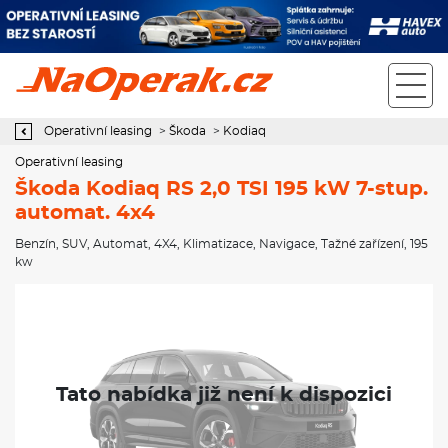
Operativní leasing Škoda Kodiaq RS 2,0 TSI 195 kW 7-stup.
automat. 4x4
Operativní leasing
>
Škoda
>
Kodiaq
Operativní leasing
Škoda Kodiaq RS 2,0 TSI 195 kW 7-stup.
automat. 4x4
Benzín
,
SUV
,
Automat
,
4X4
,
Klimatizace
,
Navigace
,
Tažné zařízení
, 195
kw