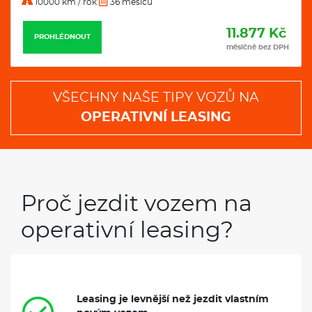
10000 km / rok
36 měsíců
11.877 Kč
PROHLÉDNOUT
měsíčně bez DPH
VŠECHNY NAŠE TIPY VOZŮ NA
OPERATIVNÍ LEASING
Proč jezdit vozem na
operativní leasing?
Leasing je levnější než jezdit vlastním