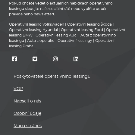
Pokud chcete vědět o aktuálních nabídkách operativního
leasingu sledujte naše sociální sítě nebo vyplňte odběr
pravidelného newsletteru!
Operativní leasing Volkswagen
|
Operativní leasing Škoda
|
Operativní leasing Hyundai
|
Operativní leasing Ford
|
Operativní
leasing BMW
|
Operativní leasing Audi
|
Auta z operativního
leasingu
|
Auta z operáku
|
Operativní leasingy
|
Operativní
leasing Praha
Poskytovatelé operativního leasingu
VOP
Napsali o nás
Osobní údaje
Mapa stránek