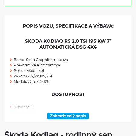
POPIS VOZU, SPECIFIKACE A VÝBAVA:
ŠKODA KODIAQ RS 2,0 TSI 195 KW 7°
AUTOMATICKÁ DSG 4X4
Barva: Šedá Graphite metalíza
Převodovka automatická
Pohon všech kol
Výkon (kW/k): 195/261
Modelový rok: 2026
DOSTUPNOST
Skladem: 1
Ve výrobě: 0
Zobrazit celý popis
VÝBAVA NAD RÁMEC VÝBAVOVÉHO STUPNĚ
Škoda Kodiaq - rodinný sen