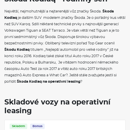
Adaptér zásuvky tažného zařízení
Tažné zařízení sklopné, el. odjistitelné s asistentem pro
Největší, nejmohutnější a nejterenější vůz značky Škoda.
Škoda
manévrování s přívěsem
Kodiaq
je dalším SUV modelem značky Škoda. Je o pořádný kus větší
než SUV Karoq. Sdílí některé technické prvky s nejnovější generací
VÝBAVA VE VÝBAVA STUPNI
Volkswagen Tiguan a SEAT Tarraco. Je však větší než Tiguan a je to
první sedmimístný vůz Škoda. Disponuje širokou výbavou
Třízónová klimatizace Climatronic
Rozpoznávání dopravních značek s hlídáním rychlosti (ISA)
bezpečnostními prvky. Oblíbený televizní pořad Top Gear ocenil
Dekorativní obložení palubní desky černé
Škodu Kodiaq
titulem „Nejlepší automobil pro velké rodiny” již na
Sportovní kryty pedálů
konci roku 2016. Kodiaq také získal titul Auto roku 2017 v České
Akustická přední boční skla a Sunset
republice, Polsku a Bulharsku, Je vítězem hodnocení německého
Textilní koberce vpředu a vzadu
Dodatečné sklopné háčky v zavazadlovém prostoru
časopisu Auto Test za rok 2017 a vítěz auto roku 2017 britských
Vyhřívané čelní sklo
magazínů Auto Express a What Car?. Ještě stále zvažujete jestli si
Vnitřní zpětné zrcátko s automatickým stmíváním
pořídit
Škoda Kodiaq na operativní leasing
?
Čalounění palubní desky černá Suedia s červeným prošíváním
Sluneční clony s osvětleným kosmetickým zrcátkem na
straně řidiče a spolujezdce
Síťový program, 2× cargo elementy a vyjímatelné přepážky
Skladové vozy na operativní
odkládacích schránek v zavazadlovém prostoru
leasing
Oboustranný koberec do zavazadlového prostoru
Osvětlení prostoru pro nohy vpředu a vzadu
Dekorativní prahové lišty
Orámování předních výdechů klimatizace a ozdobné lišty
Skladem
Bonus