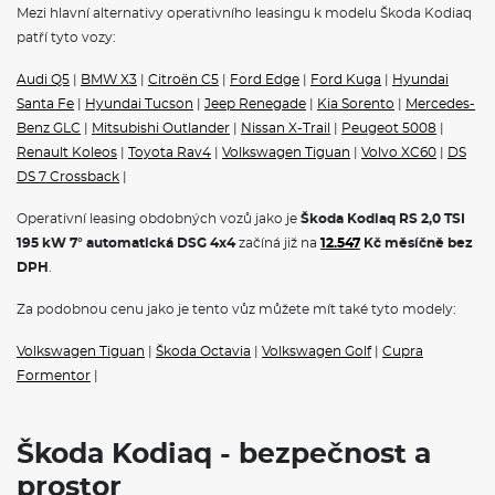
Ambientní LED osvětlení - výplň dveří a palubní deska
Mezi hlavní alternativy operativního leasingu k modelu Škoda Kodiaq
Prosvětlená maska chladiče
patří tyto vozy:
Funkce Off-road pro volbu jízdního režimu a asistent rozjezdu
do kopce
Audi Q5
|
BMW X3
|
Citroën C5
|
Ford Edge
|
Ford Kuga
|
Hyundai
Elektrická parkovací brzda
Santa Fe
|
Hyundai Tucson
|
Jeep Renegade
|
Kia Sorento
|
Mercedes-
Elektronický stabilizační systém (ESC)
Progresivní řízení
Benz GLC
|
Mitsubishi Outlander
|
Nissan X-Trail
|
Peugeot 5008
|
Adaptivní podvozek (DCC+) a volba jízdního režimu
Renault Koleos
|
Toyota Rav4
|
Volkswagen Tiguan
|
Volvo XC60
|
DS
2× i-Size a 2× Top Tether vzadu, i-Size na sedadle spolujezdce
DS 7 Crossback
|
Tříbodové bezpečnostní pásy vzadu
Asistent při odbočování a asistent pro vyhýbací manévry
Operativní leasing obdobných vozů jako je
Škoda Kodiaq RS 2,0 TSI
Elektronická dětská pojistka
195 kW 7° automatická DSG 4x4
začíná již na
12.547
Kč měsíčně bez
KESSY - bezklíčové zamykání a startování
Airbag řidiče a spolujezdce s možností deaktivace na straně
DPH
.
spolujezdce
2× boční airbag vpředu, 2× hlavový airbag a středový airbag
Za podobnou cenu jako je tento vůz můžete mít také tyto modely:
Adaptivní vedení v jízdním pruhu, asistent pro jízdu v koloně a
nouzový asistent
Volkswagen Tiguan
|
Škoda Octavia
|
Volkswagen Golf
|
Cupra
Alarm
Formentor
|
12V zásuvka vzadu a v zavazadlovém prostoru
Proaktivní ochrana cestujících
Hlídání mrtvého úhlu (Side Assist)
Front Assist - s upozorněním a zabrzděním při hrozící kolizi s
Škoda Kodiaq - bezpečnost a
vozidly, chodci a cyklisty
prostor
Světelný a dešťový senzor