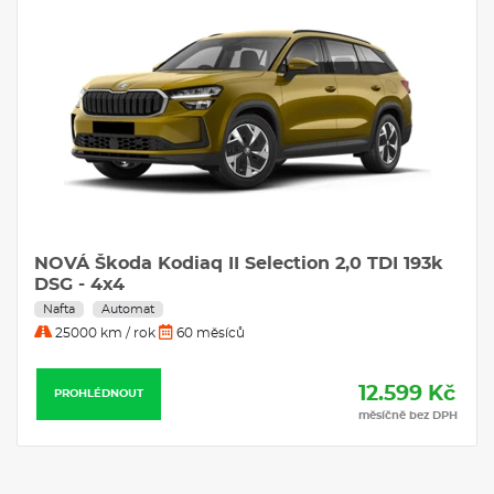
dveří v odstínu Dark Chrome
Černě lakované nápisy na 5. dveřích
Střešní nosič černě lakovaný
Černá matná dolní lišta oken, černě lakovaná horní lišta oken
a D-sloupek
Virtuální pedál (elektrické víko zavazadlového prostoru s
bezdotykovou funkcí a Easy Close)
Zadní spoiler
El. sklápění pro vnější zpětná zrcátka s aut. stmíváním u řidiče,
elektricky nastavitelná a vyhřívaná, s paměťovou funkcí a
osvětlením nástupního prostoru
Automatické parkování s parkováním na dálku
Matrix-LED přední světlomety s funkcí do špatného počasí
NOVÁ Škoda Kodiaq II Selection 2,0 TDI 193k
Top LED spojená zadní světla s animovanými ukazateli směru
Ukazatel stavu kapaliny v ostřikovači
DSG - 4x4
Pneumatiky 235/45 R20 100V
Nafta
Automat
Elias 20" černá leštěná
25000 km / rok
60 měsíců
Rezervní kolo (dojezdové)
Krytky šroubů kol
Bezpečnostní šrouby kol
12.599 Kč
PROHLÉDNOUT
Kontrola tlaku v pneumatikách
měsíčně bez DPH
Sportovní multifunkční kožený vyhřívaný volant s pádly
Potahy sedadel - Suedia/umělá kůže
Sportovní sedadla vpředu
Sklápění 2. řady sedadel ze zavazadlového prostoru