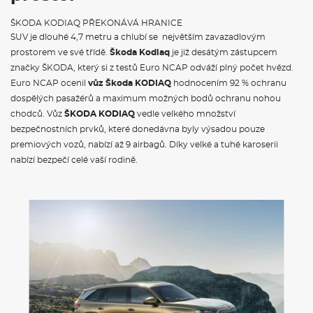
Automatická regulace sklonu světlometů
Prediktivní tempomat
ŠKODA KODIAQ PŘEKONÁVÁ HRANICE
Jednotónová siréna
SUV je dlouhé 4,7 metru a chlubí se největším zavazadlovým
Světla pro denní svícení s funkcí Coming Home a Leaving
prostorem ve své třídě.
Škoda Kodiaq
je již desátým zástupcem
Home
značky ŠKODA, který si z testů Euro NCAP odváží plný počet hvězd.
Signalizace nezapnutého bezpečnostního pásu
Systém Start/Stop
Euro NCAP ocenil
vůz Škoda KODIAQ
hodnocením 92 % ochranu
Škrabka na led ve víku palivové nádrže
dospělých pasažérů a maximum možných bodů ochranu nohou
Sada nářadí a zvedák vozu
chodců. Vůz
ŠKODA KODIAQ
vedle velkého množství
Dva klíče dálkového centrálního zamykání
bezpečnostních prvků, které donedávna byly výsadou pouze
premiových vozů, nabízí až 9 airbagů. Díky velké a tuhé karoserii
POJIŠTĚNÍ
nabízí bezpečí celé vaší rodině.
Povinné ručení
Havarijní pojištění se spoluúčastí 10%
Pojištění skel
ŠKODA KODIAQ - VÝBAVA A BEZPEČNOST
Délka
4697 mm
Šířka
1882 mm
Výška
1676 mm
Rozvor
2791 mm
Světlá výška
194 mm
Objem zavaz. prostoru
720/2065 l