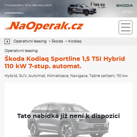
Operativní leasing Škoda Kodiaq Sportline 1,5 TSI Hybrid 110 kW 7-
stup. automat.
Operativní leasing
>
Škoda
>
Kodiaq
Operativní leasing
Škoda Kodiaq Sportline 1,5 TSI Hybrid
110 kW 7-stup. automat.
Hybrid
,
SUV
,
Automat
,
Klimatizace
,
Navigace
,
Tažné zařízení
, 110 kw