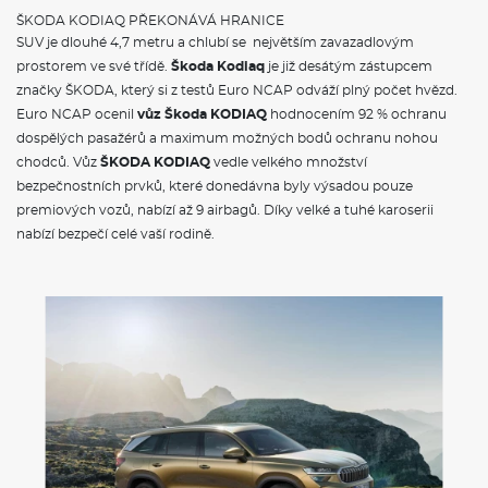
Automatická regulace sklonu světlometů
ŠKODA KODIAQ PŘEKONÁVÁ HRANICE
Jednotónová siréna
SUV je dlouhé 4,7 metru a chlubí se největším zavazadlovým
Světla pro denní svícení s funkcí Coming Home a Leaving
prostorem ve své třídě.
Škoda Kodiaq
je již desátým zástupcem
Home
značky ŠKODA, který si z testů Euro NCAP odváží plný počet hvězd.
Signalizace nezapnutého bezpečnostního pásu
Prosvětlená maska chladiče
Euro NCAP ocenil
vůz Škoda KODIAQ
hodnocením 92 % ochranu
Systém Start/Stop
dospělých pasažérů a maximum možných bodů ochranu nohou
Škrabka na led ve víku palivové nádrže
chodců. Vůz
ŠKODA KODIAQ
vedle velkého množství
Dva klíče dálkového centrálního zamykání
bezpečnostních prvků, které donedávna byly výsadou pouze
premiových vozů, nabízí až 9 airbagů. Díky velké a tuhé karoserii
POJIŠTĚNÍ
nabízí bezpečí celé vaší rodině.
Povinné ručení
Havarijní pojištění se spoluúčastí 10%
Pojištění skel
ŠKODA KODIAQ - VÝBAVA A BEZPEČNOST
Délka
4697 mm
Šířka
1882 mm
Výška
1676 mm
Rozvor
2791 mm
Světlá výška
194 mm
Objem zavaz. prostoru
720/2065 l