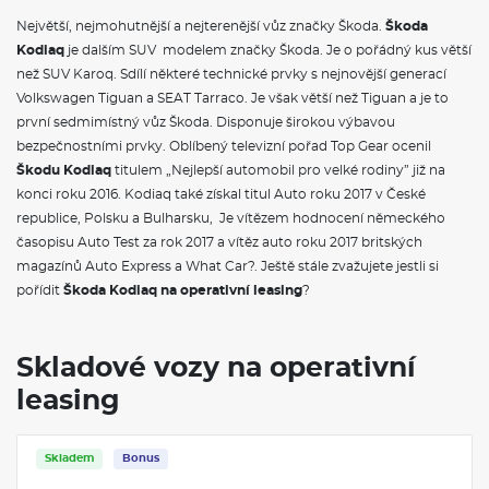
Panoramatický kamerový systém
Největší, nejmohutnější a nejterenější vůz značky Škoda.
Škoda
Adaptivní vedení v jízdním pruhu (Lane Assist+), asistent pro
Kodiaq
jízdu v koloně a nouzový asistent
je dalším SUV modelem značky Škoda. Je o pořádný kus větší
Prediktivní ochrana cestujících
než SUV Karoq. Sdílí některé technické prvky s nejnovější generací
Automatické parkování s parkováním na dálku
Volkswagen Tiguan a SEAT Tarraco. Je však větší než Tiguan a je to
Prediktivní tempomat
první sedmimístný vůz Škoda. Disponuje širokou výbavou
Asistovaná jízda 2.5+
bezpečnostními prvky. Oblíbený televizní pořad Top Gear ocenil
Držák telefonu a tabletu
Odkládací přihrádka za středovou konzolou
Škodu Kodiaq
titulem „Nejlepší automobil pro velké rodiny” již na
Sluneční rolety zadních bočních oken
konci roku 2016. Kodiaq také získal titul Auto roku 2017 v České
Odpadkový koš
republice, Polsku a Bulharsku, Je vítězem hodnocení německého
Ochrana hran dveří
časopisu Auto Test za rok 2017 a vítěz auto roku 2017 britských
Boční airbagy vzadu
magazínů Auto Express a What Car?. Ještě stále zvažujete jestli si
Family paket
Adaptér zásuvky tažného zařízení
pořídit
Škoda Kodiaq na operativní leasing
?
Tažné zařízení sklopné - elektronicky odjistitelné
Třetí řada sedadel s dělenými opěradly (50:50)
3. řada sedadel
Skladové vozy na operativní
Rezervní kolo (dojezdové)
El. přední sedadla s pamětí, nastavením hloubky sedáku,
leasing
funkcí komf. nastupování
Sada nářadí a zvedák vozu
Variabilní podlaha zavazadlového prostoru
Skladem
Bonus
KESSY - bezklíčové zamykání a startování
Virtuální pedál (elektrické víko zavazadlového prostoru s