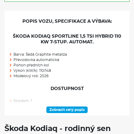
POPIS VOZU, SPECIFIKACE A VÝBAVA:
ŠKODA KODIAQ SPORTLINE 1,5 TSI HYBRID 110
KW 7-STUP. AUTOMAT.
Barva: Šedá Graphite metalíza
Převodovka automatická
Pohon předních kol
Výkon (kW/k): 110/148
Modelový rok: 2026
DOSTUPNOST
Skladem: 1
Ve výrobě: 0
Zobrazit celý popis
VÝBAVA NAD RÁMEC VÝBAVOVÉHO STUPNĚ
Škoda Kodiaq - rodinný sen
Uložený parkovací manévr