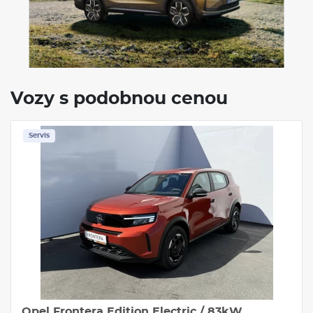
Počet míst
5/7
Objem nádrže
58-60 l
VÝBAVA:
Klimatizace
Navigace
Tažné zařízení
Vozy s podobnou cenou
Servis
Opel Frontera Edition Electric / 83kW