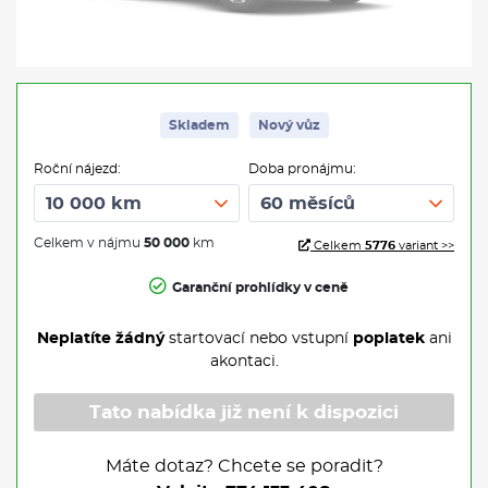
Skladem
Nový vůz
Roční nájezd:
Doba pronájmu:
Celkem v nájmu
50 000
km
Celkem
5776
variant >>
Garanční prohlídky v ceně
Neplatíte žádný
startovací nebo vstupní
poplatek
ani
akontaci.
Tato nabídka již není k dispozici
Máte dotaz? Chcete se poradit?