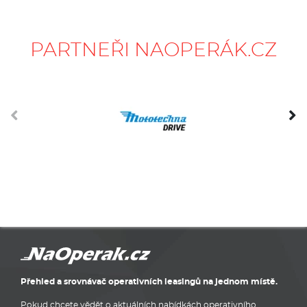
PARTNEŘI NAOPERÁK.CZ
Přehled a srovnávač operativních leasingů na jednom místě.
Pokud chcete vědět o aktuálních nabídkách operativního