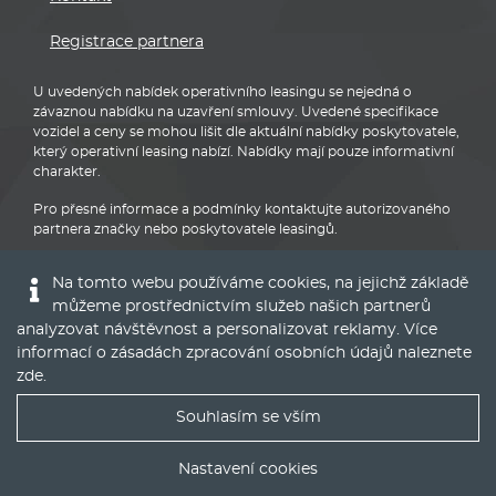
Registrace partnera
U uvedených nabídek operativního leasingu se nejedná o
závaznou nabídku na uzavření smlouvy. Uvedené specifikace
vozidel a ceny se mohou lišit dle aktuální nabídky poskytovatele,
který operativní leasing nabízí. Nabídky mají pouze informativní
charakter.
Pro přesné informace a podmínky kontaktujte autorizovaného
partnera značky nebo poskytovatele leasingů.
Na tomto webu používáme cookies, na jejichž základě
můžeme prostřednictvím služeb našich partnerů
analyzovat návštěvnost a personalizovat reklamy. Více
informací o zásadách zpracování osobních údajů naleznete
Audi
zde
.
Souhlasím se vším
Nejlepší nabídky operáku do Vašeho emailu
Nastavení cookies
© 2016 - 2022
Global Vision a.s.
|
Nastavení cookies