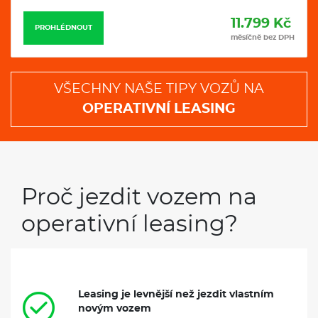
11.799 Kč
PROHLÉDNOUT
měsíčně bez DPH
VŠECHNY NAŠE TIPY VOZŮ NA
OPERATIVNÍ LEASING
Proč jezdit vozem na
operativní leasing?
Leasing je levnější než jezdit vlastním
novým vozem