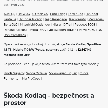
USB-C u vnitřního zpětného zrcátka (až 15 W)
patří tyto vozy:
Virtuální kokpit 10"
Navigační systém
Audi Q5
|
BMW X3
|
Citroën C5
|
Ford Edge
|
Ford Kuga
|
Hyundai
Infotainment Navi 13" s navigačním systémem
Santa Fe
|
Hyundai Tucson
|
Jeep Renegade
|
Kia Sorento
|
Mercedes-
SmartLink
Bezdrátové nabíjení pro 2 telefony (výkon až 15 W)
Benz GLC
|
Mitsubishi Outlander
|
Nissan X-Trail
|
Peugeot 5008
|
Balíček služeb Škoda Connect L
Renault Koleos
|
Toyota Rav4
|
Volkswagen Tiguan
|
Volvo XC60
|
DS
Asistence při průjezdu křižovatkou
DS 7 Crossback
|
Prediktivní omezovač rychlosti
Tísňové volání eCall
Operativní leasing obdobných vozů jako je
Škoda Kodiaq Sportline
Ambientní LED osvětlení - výplň dveří a palubní deska
1,5 TSI Hybrid 110 kW 7-stup. automat.
začíná již na
12.547
Kč
Asistent rozjezdu do kopce
Elektrická parkovací brzda
měsíčně bez DPH
.
Elektronický stabilizační systém (ESC)
2× i-Size a 2× Top Tether vzadu, i-Size na sedadle spolujezdce
Za podobnou cenu jako je tento vůz můžete mít také tyto modely:
Tříbodové bezpečnostní pásy vzadu
Asistent při odbočování a asistent pro vyhýbací manévry
Škoda Superb
|
Škoda Octavia
|
Volkswagen Tiguan
|
Cupra
Elektronická dětská pojistka
Formentor
|
Kia ProCeed
|
Airbag řidiče a spolujezdce s možností deaktivace na straně
spolujezdce
12V zásuvka vzadu a v zavazadlovém prostoru
Hlídání mrtvého úhlu (Side Assist)
Škoda Kodiaq - bezpečnost a
Front Assist - s upozorněním a zabrzděním při hrozící kolizi s
prostor
vozidly, chodci a cyklisty
Světelný a dešťový senzor