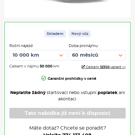
Skladem
Nový vůz
Roční nájezd:
Doba pronájmu:
Celkem v nájmu
50 000
km
Celkem
12350
variant >>
Garanční prohlídky v ceně
Neplatíte žádný
startovací nebo vstupní
poplatek
ani
akontaci.
Tato nabídka již není k dispozici
Máte dotaz? Chcete se poradit?