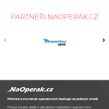
PARTNEŘI NAOPERÁK.CZ
Přehled a srovnávač operativních leasingů na jednom místě.
Pokud chcete vědět o aktuálních nabídkách operativního