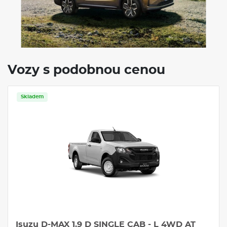
VÝBAVA:
Klimatizace
Navigace
Tažné zařízení
Vozy s podobnou cenou
Skladem
Servis
 D SINGLE CAB - L 4WD AT
Kia EV3 AIR + HEAT