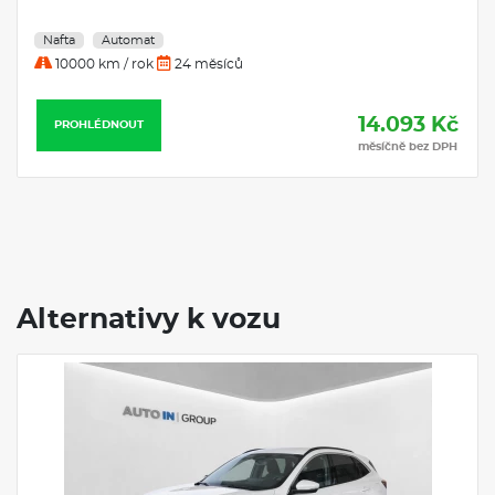
Elektro
Automat
 měsíců
20000 km / rok
36 mě
14.093 Kč
PROHLÉDNOUT
měsíčně bez DPH
Alternativy k vozu