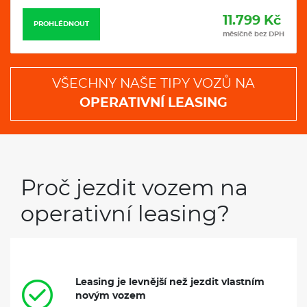
11.799 Kč
PROHLÉDNOUT
měsíčně bez DPH
VŠECHNY NAŠE TIPY VOZŮ NA
OPERATIVNÍ LEASING
Proč jezdit vozem na
operativní leasing?
Leasing je levnější než jezdit vlastním
novým vozem