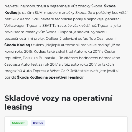
Panoramatický kamerový systém
Největší, nejmohutnější a nejterenější vůz značky Škoda.
Škoda
Adaptivní vedení v jízdním pruhu (Lane Assist+), asistent pro
Kodiaq
jízdu v koloně a nouzový asistent
je dalším SUV modelem značky Škoda. Je o pořádný kus větší
Prediktivní ochrana cestujících
než SUV Karoq. Sdílí některé technické prvky s nejnovější generací
Automatické parkování s parkováním na dálku
Volkswagen Tiguan a SEAT Tarraco. Je však větší než Tiguan a je to
Prediktivní tempomat
první sedmimístný vůz Škoda. Disponuje širokou výbavou
Asistovaná jízda 2.5+
bezpečnostními prvky. Oblíbený televizní pořad Top Gear ocenil
Nezávislé topení
Adaptér zásuvky tažného zařízení
Škodu Kodiaq
titulem „Nejlepší automobil pro velké rodiny” již na
Tažné zařízení sklopné, el. odjistitelné s asistentem pro
konci roku 2016. Kodiaq také získal titul Auto roku 2017 v České
manévrování s přívěsem
republice, Polsku a Bulharsku, Je vítězem hodnocení německého
Progresivní řízení
časopisu Auto Test za rok 2017 a vítěz auto roku 2017 britských
Adaptivní podvozek (DCC+) a volba jízdního režimu
magazínů Auto Express a What Car?. Ještě stále zvažujete jestli si
Drive plus
Rezervní kolo (dojezdové)
pořídit
Škoda Kodiaq na operativní leasing
?
El. přední sedadla s pamětí, nastavením hloubky sedáku,
funkcí komf. nastupování
Sada nářadí a zvedák vozu
Skladové vozy na operativní
Variabilní podlaha zavazadlového prostoru
KESSY - bezklíčové zamykání a startování
leasing
Virtuální pedál (elektrické víko zavazadlového prostoru s
bezdotykovou funkcí a Easy Close)
Alarm
Skladem
Bonus
Elektricky nastavitelné bederní opěrky v předních sedadlech
Audiosystém CANTON - 14 reproduktorů včetně subwooferu