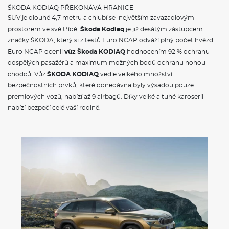
Jednotónová siréna
ŠKODA KODIAQ PŘEKONÁVÁ HRANICE
Světla pro denní svícení s funkcí Coming Home a Leaving
SUV je dlouhé 4,7 metru a chlubí se největším zavazadlovým
Home
prostorem ve své třídě.
Škoda Kodiaq
je již desátým zástupcem
Signalizace nezapnutého bezpečnostního pásu
značky ŠKODA, který si z testů Euro NCAP odváží plný počet hvězd.
Prosvětlená maska chladiče
Systém Start/Stop
Euro NCAP ocenil
vůz Škoda KODIAQ
hodnocením 92 % ochranu
Škrabka na led ve víku palivové nádrže
dospělých pasažérů a maximum možných bodů ochranu nohou
Dva klíče dálkového centrálního zamykání
chodců. Vůz
ŠKODA KODIAQ
vedle velkého množství
bezpečnostních prvků, které donedávna byly výsadou pouze
POJIŠTĚNÍ
premiových vozů, nabízí až 9 airbagů. Díky velké a tuhé karoserii
nabízí bezpečí celé vaší rodině.
Povinné ručení
Havarijní pojištění se spoluúčastí 10%
Pojištění skel
ŠKODA KODIAQ - VÝBAVA A BEZPEČNOST
Délka
4697 mm
Šířka
1882 mm
Výška
1676 mm
Rozvor
2791 mm
Světlá výška
194 mm
Objem zavaz. prostoru
720/2065 l
Počet míst
5/7
Objem nádrže
58-60 l