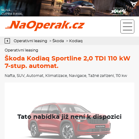
Operativní leasing Škoda Kodiaq Sportline 2,0 TDI 110 kW 7-stup.
automat.
Operativní leasing
>
Škoda
>
Kodiaq
Operativní leasing
Škoda Kodiaq Sportline 2,0 TDI 110 kW
7-stup. automat.
Nafta
,
SUV
,
Automat
,
Klimatizace
,
Navigace
,
Tažné zařízení
, 110 kw