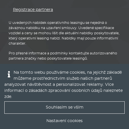
Registrace partnera
U uvedených nabídek operativního leasingu se nejedná o
závaznou nabídku na uzavření smlouvy. Uvedené specifikace
vozidel a ceny se mohou lišit dle aktuální nabídky poskytovatele,
který operativní leasing nabízí. Nabídky mají pouze informativní
charakter.
Pro přesné informace a podmínky kontaktujte autorizovaného
partnera značky nebo poskytovatele leasingů.
Na tomto webu používáme cookies, na jejichž základě
můžeme prostřednictvím služeb našich partnerů
analyzovat návštěvnost a personalizovat reklamy. Více
informací o zásadách zpracování osobních údajů naleznete
Audi
zde
.
Souhlasím se vším
Nejlepší nabídky operáku do Vašeho emailu
Nastavení cookies
© 2016 - 2022
Global Vision a.s.
|
Nastavení cookies