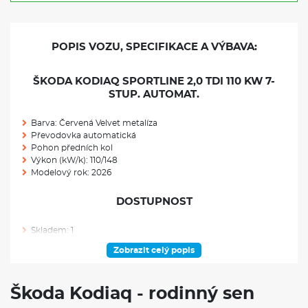
POPIS VOZU, SPECIFIKACE A VÝBAVA:
ŠKODA KODIAQ SPORTLINE 2,0 TDI 110 KW 7-
STUP. AUTOMAT.
Barva: Červená Velvet metalíza
Převodovka automatická
Pohon předních kol
Výkon (kW/k): 110/148
Modelový rok: 2026
DOSTUPNOST
Skladem: 1
Ve výrobě: 0
Zobrazit celý popis
VÝBAVA NAD RÁMEC VÝBAVOVÉHO STUPNĚ
Škoda Kodiaq - rodinný sen
Uložený parkovací manévr