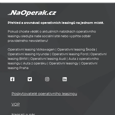
Přehled a srovnávač operativních leasingů na jednom místě.
Pokud chcete vědět o aktuálních nabídkách operativního
leasingu sledujte naše sociální sítě nebo vyplňte odběr
pravidelného newsletteru!
Operativní leasing Volkswagen
|
Operativní leasing Škoda
|
Operativní leasing Hyundai
|
Operativní leasing Ford
|
Operativní
leasing BMW
|
Operativní leasing Audi
|
Auta z operativního
leasingu
|
Auta z operáku
|
Operativní leasingy
|
Operativní
leasing Praha
Poskytovatelé operativního leasingu
VOP
Napsali o nás
Osobní údaje
Mapa stránek