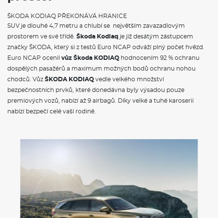
Systém Start/Stop
značky ŠKODA, který si z testů Euro NCAP odváží plný počet hvězd.
Škrabka na led ve víku palivové nádrže
Euro NCAP ocenil
vůz Škoda KODIAQ
hodnocením 92 % ochranu
Dva klíče dálkového centrálního zamykání
dospělých pasažérů a maximum možných bodů ochranu nohou
chodců. Vůz
ŠKODA KODIAQ
vedle velkého množství
POJIŠTĚNÍ
bezpečnostních prvků, které donedávna byly výsadou pouze
premiových vozů, nabízí až 9 airbagů. Díky velké a tuhé karoserii
Povinné ručení
nabízí bezpečí celé vaší rodině.
Havarijní pojištění se spoluúčastí 10%
Pojištění skel
ŠKODA KODIAQ - VÝBAVA A BEZPEČNOST
Délka
4697 mm
Šířka
1882 mm
Výška
1676 mm
Rozvor
2791 mm
Světlá výška
194 mm
Objem zavaz. prostoru
720/2065 l
Počet míst
5/7
Objem nádrže
58-60 l
VÝBAVA:
4X4
Klimatizace