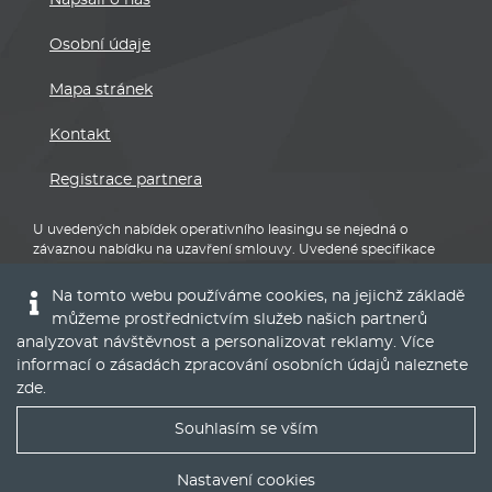
Kontakt
Registrace partnera
U uvedených nabídek operativního leasingu se nejedná o
závaznou nabídku na uzavření smlouvy. Uvedené specifikace
vozidel a ceny se mohou lišit dle aktuální nabídky poskytovatele,
který operativní leasing nabízí. Nabídky mají pouze informativní
charakter.
Pro přesné informace a podmínky kontaktujte autorizovaného
partnera značky nebo poskytovatele leasingů.
Na tomto webu používáme cookies, na jejichž základě
můžeme prostřednictvím služeb našich partnerů
analyzovat návštěvnost a personalizovat reklamy. Více
informací o zásadách zpracování osobních údajů naleznete
zde
.
BMW
Souhlasím se vším
Nejlepší nabídky operáku do Vašeho emailu
Nastavení cookies