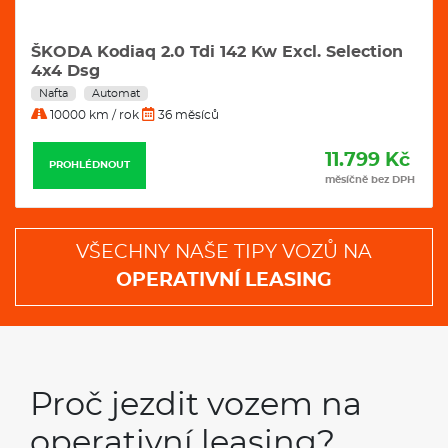
Nafta
Automat
10000 km / rok
36 měsíců
11.989 Kč
PROHLÉDNOUT
měsíčně bez DPH
VŠECHNY NAŠE TIPY VOZŮ NA
OPERATIVNÍ LEASING
Proč jezdit vozem na
operativní leasing?