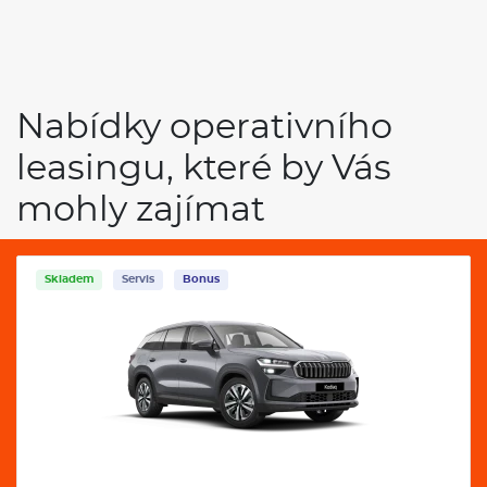
Nabídky operativního
leasingu, které by Vás
mohly zajímat
Servis
Bonus
VW Tayron 2,0 Tdi 142 kW 4motion R-Line
DSG automat