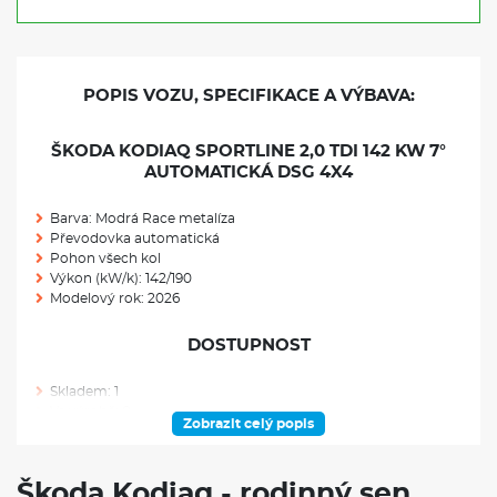
POPIS VOZU, SPECIFIKACE A VÝBAVA:
ŠKODA KODIAQ SPORTLINE 2,0 TDI 142 KW 7°
AUTOMATICKÁ DSG 4X4
Barva: Modrá Race metalíza
Převodovka automatická
Pohon všech kol
Výkon (kW/k): 142/190
Modelový rok: 2026
DOSTUPNOST
Skladem: 1
Ve výrobě: 0
Zobrazit celý popis
VÝBAVA NAD RÁMEC VÝBAVOVÉHO STUPNĚ
Škoda Kodiaq - rodinný sen