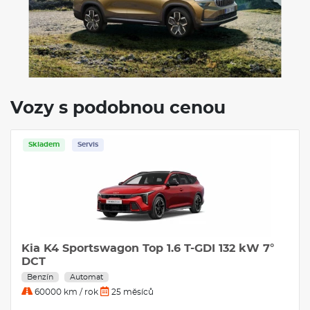
Navigace
Vozy s podobnou cenou
is
tswagon Top 1.6 T-GDI 132 kW 7°
mat
ok
25 měsíců
14.588 Kč
měsíčně bez DPH