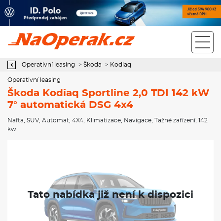
Operativní leasing Škoda Kodiaq Sportline 2,0 TDI 142 kW 7°
automatická DSG 4x4
Operativní leasing
>
Škoda
>
Kodiaq
Operativní leasing
Škoda Kodiaq Sportline 2,0 TDI 142 kW
7° automatická DSG 4x4
Nafta
,
SUV
,
Automat
,
4X4
,
Klimatizace
,
Navigace
,
Tažné zařízení
, 142
kw