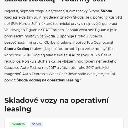
Uložený parkovací manévr
Panoramatický kamerový systém
Největší, nejmohutnější a nejterenější vůz značky Škoda.
Škoda
Adaptivní vedení v jízdním pruhu (Lane Assist+), asistent pro
Kodiaq
jízdu v koloně a nouzový asistent
je dalším SUV modelem značky Škoda. Je o pořádný kus větší
Proaktivní ochrana cestujících
než SUV Karoq. Sdílí některé technické prvky s nejnovější generací
Automatické parkování s parkováním na dálku
Volkswagen Tiguan a SEAT Tarraco. Je však větší než Tiguan a je to
Prediktivní tempomat
první sedmimístný vůz Škoda. Disponuje širokou výbavou
Asistovaná jízda 2.5+
bezpečnostními prvky. Oblíbený televizní pořad Top Gear ocenil
Nezávislé topení
Rezervní kolo (dojezdové)
Škodu Kodiaq
titulem „Nejlepší automobil pro velké rodiny” již na
Sada nářadí a zvedák vozu
konci roku 2016. Kodiaq také získal titul Auto roku 2017 v České
Rovná podlaha ložné plochy vzadu
republice, Polsku a Bulharsku, Je vítězem hodnocení německého
Adaptér zásuvky tažného zařízení
časopisu Auto Test za rok 2017 a vítěz auto roku 2017 britských
Tažné zařízení sklopné - elektronicky odjistitelné
magazínů Auto Express a What Car?. Ještě stále zvažujete jestli si
Prosvětlená maska chladiče
LED paket plus
pořídit
Škoda Kodiaq na operativní leasing
?
VÝBAVA VE VÝBAVA STUPNI
Skladové vozy na operativní
Třízónová klimatizace Climatronic
leasing
Rozpoznávání dopravních značek s hlídáním rychlosti (ISA)
Dekorativní obložení palubní desky černé
Sportovní kryty pedálů z nerezové oceli
Akustická přední boční skla a Sunset
Skladem
Bonus