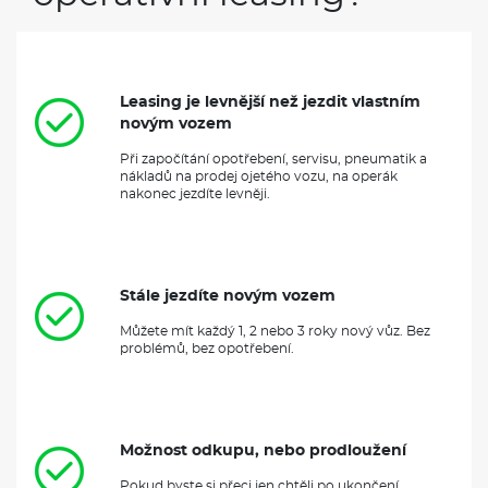
Leasing je levnější než jezdit vlastním
novým vozem
Při započítání opotřebení, servisu, pneumatik a
nákladů na prodej ojetého vozu, na operák
nakonec jezdíte levněji.
Stále jezdíte novým vozem
Můžete mít každý 1, 2 nebo 3 roky nový vůz. Bez
problémů, bez opotřebení.
Možnost odkupu, nebo prodloužení
Pokud byste si přeci jen chtěli po ukončení
leasingové smlouvy vůz nechat, obvykle lze od
leasingové společnosti odkoupit, nebo
prodloužit smlouvu.