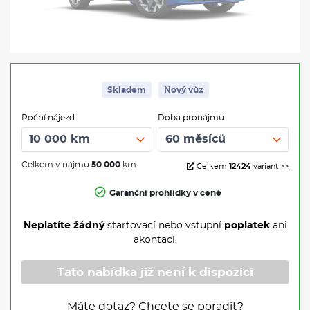
Skladem
Nový vůz
Roční nájezd:
Doba pronájmu:
Celkem v nájmu
50 000
km
Celkem
12424
variant >>
Garanční prohlídky v ceně
Neplatíte žádný
startovací nebo vstupní
poplatek
ani
akontaci.
Tato nabídka již není k dispozici
Máte dotaz? Chcete se poradit?