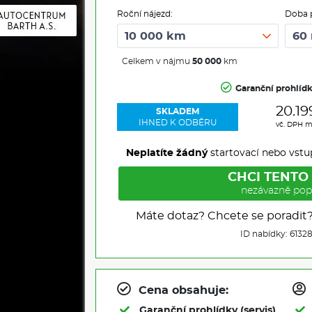
Roční nájezd:
Doba 
Celkem v nájmu
50 000
km
Garanční prohlíd
20.19
SKLADEM
IHNED K ODBĚRU
vč. DPH m
Neplatíte žádný
startovací nebo vstu
CHCI TENTO
nezávazně pop
Máte dotaz? Chcete se poradit
ID nabídky: 6132
Cena obsahuje:
Garanční prohlídky (servis)