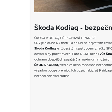
Škoda Kodiaq - bezpečn
ŠKODA KODIAQ PŘEKONÁVÁ HRANICE
SUV je dlouhé 4,7 metru a chlubí se největším zava
Škoda Kodiaq
je již desátým zástupcem značky ŠKO
odváží plný počet hvězd. Euro NCAP ocenil
vůz Šk
ochranu dospělých pasažérů a maximum možných 
ŠKODA KODIAQ
vedle velkého množství bezpečnos
výsadou pouze premiových vozů, nabízí až 9 airbagů.
bezpečí celé vaší rodině.