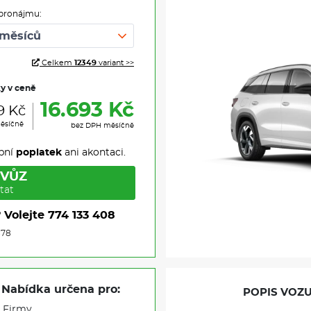
pronájmu:
Celkem
12349
variant >>
ky v ceně
16.693 Kč
9 Kč
ěsíčně
bez DPH měsíčně
pní
poplatek
ani akontaci.
 VŮZ
tat
?
Volejte
774 133 408
878
Nabídka určena pro:
POPIS VOZU
Firmy