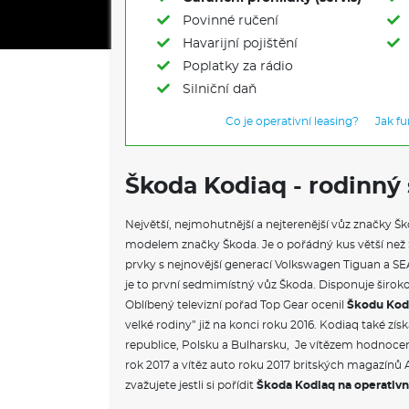
Povinné ručení
Havarijní pojištění
Poplatky za rádio
Silniční daň
Co je operativní leasing?
Jak f
Škoda Kodiaq - rodinný
Největší, nejmohutnější a nejterenější vůz značky Š
modelem značky Škoda. Je o pořádný kus větší než S
prvky s nejnovější generací Volkswagen Tiguan a SEA
je to první sedmimístný vůz Škoda. Disponuje širo
Oblíbený televizní pořad Top Gear ocenil
Škodu Kod
velké rodiny” již na konci roku 2016. Kodiaq také získ
republice, Polsku a Bulharsku, Je vítězem hodnoce
rok 2017 a vítěz auto roku 2017 britských magazínů 
zvažujete jestli si pořídit
Škoda Kodiaq na operativn