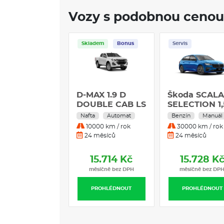
Vozy s podobnou cenou
ladem
Bonus
Servis
Skladem
Servis
AX 1.9 D
Škoda SCALA
Lynk & Co 08
UBLE CAB LS
SELECTION 1,5
MORE PHEV
D AT MY24
TSI 110 kW
ta
Automat
Benzín
Manuál
Hybrid
Automa
0000 km / rok
30000 km / rok
10000 km / rok
 měsíců
24 měsíců
36 měsíců
15.714 Kč
15.728 Kč
15.729 K
měsíčně bez DPH
měsíčně bez DPH
měsíčně bez DP
PROHLÉDNOUT
PROHLÉDNOUT
PROHLÉDNOUT