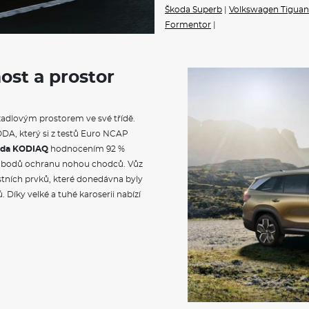
Infotainment Navi 13" plus
Škoda Superb
|
Volkswagen Tiguan
Škoda Prodloužená záruka na 
Formentor
|
VÝBAVA
ost a prostor
Třízónová klimatizace Climat
Rozpoznávání dopravních znač
Dekorativní obložení palubní
Sportovní kryty pedálů z nere
zadlovým prostorem ve své třídě.
Akustická přední boční skla a
DA, který si z testů Euro NCAP
Textilní koberce vpředu a vza
Sklopné háčky v zavazadlové
oda KODIAQ
hodnocením 92 %
Vnitřní zpětné zrcátko s au
bodů ochranu nohou chodců. Vůz
Čalounění palubní desky čern
tních prvků, které donedávna byly
Sluneční clony s osvětleným 
 Díky velké a tuhé karoserii nabízí
spolujezdce
Osvětlení prostoru pro nohy 
Dekorativní prahové lišty
Vyhřívané čelní sklo
Orámování předních výdechů k
Chrome
Černě lakované nápisy na 5. d
Střešní nosič černě lakovaný
Elektrické otevírání víka zav