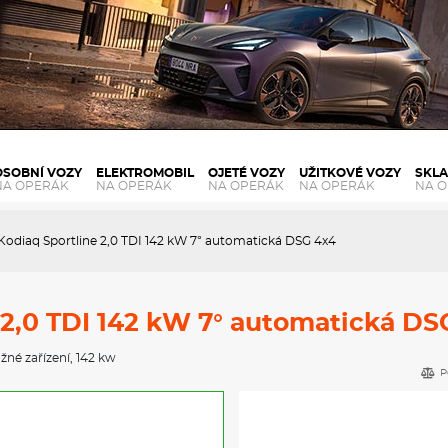
OSOBNÍ VOZY
ELEKTROMOBIL
OJETÉ VOZY
UŽITKOVÉ VOZY
SKL
NA OPERÁK
NA OPERÁK
NA OPERÁK
NA OPERÁK
NA 
Kodiaq Sportline 2,0 TDI 142 kW 7° automatická DSG 4x4
 2,0 TDI 142 kW 7° automatická DS
žné zařízení
, 142 kw
P