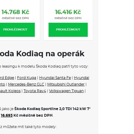
12.599 Kč
14.768 Kč
16.416 Kč
ovou konzolou
měsíčně bez DPH
měsíčně bez DPH
měsíčně bez DP
ích oken
PROHLÉDNOUT
PROHLÉDNOUT
PROHLÉDNOUT
koda Kodiaq na operák
nohodnotné)
vzadu
ho leasingu k modelu Škoda Kodiaq patří tyto vozy:
né)
zení
rd Edge
|
Ford Kuga
|
Hyundai Santa Fe
|
Hyundai
onicky odjistitelné
nto
|
Mercedes-Benz GLC
|
Mitsubishi Outlander
|
ault Koleos
|
Toyota Rav4
|
Volkswagen Tiguan
|
zdního režimu
volba jízdního režimu
 jako je
Škoda Kodiaq Sportline 2,0 TDI 142 kW 7°
16.693
Kč měsíčně bez DPH
.
z můžete mít také tyto modely:
igačním systémem