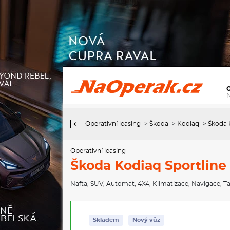
Operativní leasing Škoda Kodiaq Sportline 2,0 TDI 142 kW 7°
automatická DSG 4x4
Operativní leasing
>
Škoda
>
Kodiaq
>
Škoda 
Operativní leasing
Škoda Kodiaq Sportline
Nafta
,
SUV
,
Automat
,
4X4
,
Klimatizace
,
Navigace
,
Ta
Skladem
Nový vůz