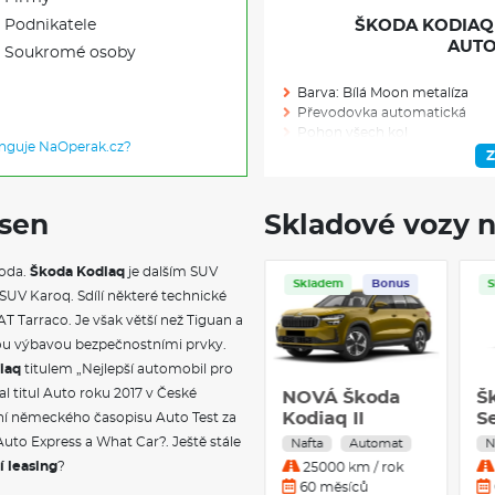
Podnikatele
ŠKODA KODIAQ S
AUTO
Soukromé osoby
Barva: Bílá Moon metalíza
Převodovka automatická
Pohon všech kol
unguje NaOperak.cz?
Výkon (kW/k): 142/190
Z
Modelový rok: 2026
 sen
Skladové vozy n
Skladem: 1
koda.
Škoda Kodiaq
je dalším SUV
Skladem
Ve výrobě: 0
Servis
UV Karoq. Sdílí některé technické
T Tarraco. Je však větší než Tiguan a
VÝBAVA NAD R
kou výbavou bezpečnostními prvky.
iaq
titulem „Nejlepší automobil pro
Uložený parkovací manévr
al titul Auto roku 2017 v České
Škoda Kodiaq
N
Panoramatický kamerový sy
Sportline 2.0
K
ní německého časopisu Auto Test za
Adaptivní vedení v jízdním pru
TDI 142 kW
nouzový asistent
Se
Auto Express a What Car?. Ještě stále
Nafta
Automat
N
Proaktivní ochrana cestujícíc
Nafta 4x4
T
í leasing
?
15000 km / rok
Automatické parkování s par
Automatická
4
36 měsíců