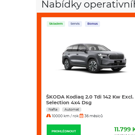
Nabídky operativní
Servis
Bonus
2 Kw Excl.
VW Tayron 2,0 Tdi 142 kW 4motion
Line DSG automat
Nafta
Automat
10000 km / rok
36 měsíců
11.799 Kč
11.989 
PROHLÉDNOUT