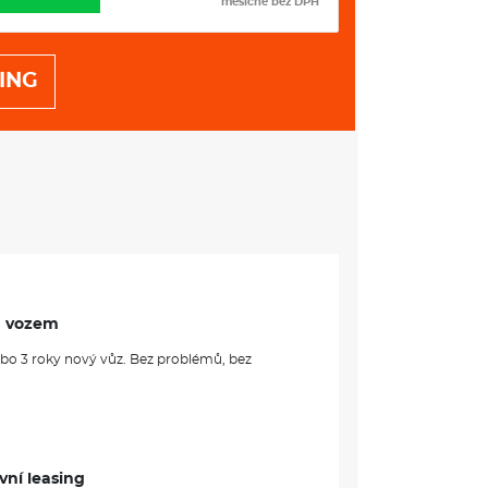
měsíčně bez DPH
 zabrzděním při hrozící kolizi s vozidly, chodci a
 světlometů
ING
funkcí Coming Home a Leaving Home
pečnostního pásu
vé nádrže
ího zamykání
POJIŠTĚNÍ
astí 10%
m vozem
ebo 3 roky nový vůz. Bez problémů, bez
Q - VÝBAVA A BEZPEČNOST
m
m
m
m
vní leasing