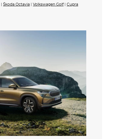
|
Škoda Octavia
|
Volkswagen Golf
|
Cupra
5 let, do 100 000 km
 VE VÝBAVA STUPNI
ronic
ek s hlídáním rychlosti (ISA)
 desky černé
zové oceli
 Sunset
du
m prostoru
tomatickým stmíváním
á Suedia
kosmetickým zrcátkem na straně řidiče a
vpředu a vzadu
limatizace a ozdobné lišty dveří v odstínu Dark
veřích
azadlového prostoru