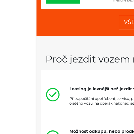
měsíčně bez DPH
měsíčně bez
VŠ
Proč jezdit vozem 
Leasing je levnější než jezd
Při započítání opotřebení, servisu,
ojetého vozu, na operák nakonec jezd
Možnost odkupu, nebo prodl