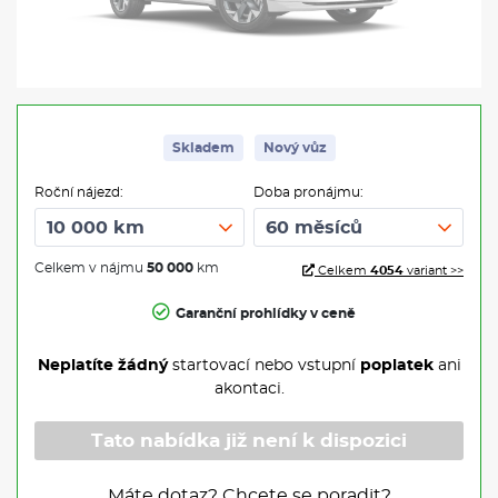
Skladem
Nový vůz
Roční nájezd:
Doba pronájmu:
Celkem v nájmu
50 000
km
Celkem
4054
variant >>
Garanční prohlídky v ceně
Neplatíte žádný
startovací nebo vstupní
poplatek
ani
akontaci.
Tato nabídka již není k dispozici
Máte dotaz? Chcete se poradit?