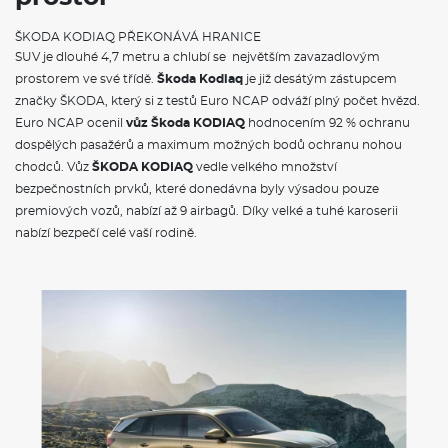
Automatická regulace sklonu světlometů
Jednotónová siréna
ŠKODA KODIAQ PŘEKONÁVÁ HRANICE
Světla pro denní svícení s funkcí Coming Home a Leaving
SUV je dlouhé 4,7 metru a chlubí se největším zavazadlovým
Home
prostorem ve své třídě.
Škoda Kodiaq
je již desátým zástupcem
Signalizace nezapnutého bezpečnostního pásu
značky ŠKODA, který si z testů Euro NCAP odváží plný počet hvězd.
Systém Start/Stop
Škrabka na led ve víku palivové nádrže
Euro NCAP ocenil
vůz Škoda KODIAQ
hodnocením 92 % ochranu
Dva klíče dálkového centrálního zamykání
dospělých pasažérů a maximum možných bodů ochranu nohou
chodců. Vůz
ŠKODA KODIAQ
vedle velkého množství
POJIŠTĚNÍ
bezpečnostních prvků, které donedávna byly výsadou pouze
premiových vozů, nabízí až 9 airbagů. Díky velké a tuhé karoserii
Povinné ručení
nabízí bezpečí celé vaší rodině.
Havarijní pojištění se spoluúčastí 10%
Pojištění skel
ŠKODA KODIAQ - VÝBAVA A BEZPEČNOST
Délka
4697 mm
Šířka
1882 mm
Výška
1676 mm
Rozvor
2791 mm
Světlá výška
194 mm
Objem zavaz. prostoru
720/2065 l
Počet míst
5/7
Objem nádrže
58-60 l