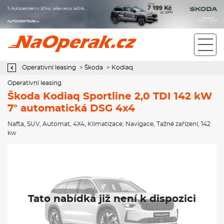
Operativní leasing Škoda Kodiaq Sportline 2,0 TDI 142 kW 7°
automatická DSG 4x4
Operativní leasing
>
Škoda
>
Kodiaq
Operativní leasing
Škoda Kodiaq Sportline 2,0 TDI 142 kW
7° automatická DSG 4x4
Nafta
,
SUV
,
Automat
,
4X4
,
Klimatizace
,
Navigace
,
Tažné zařízení
, 142
kw