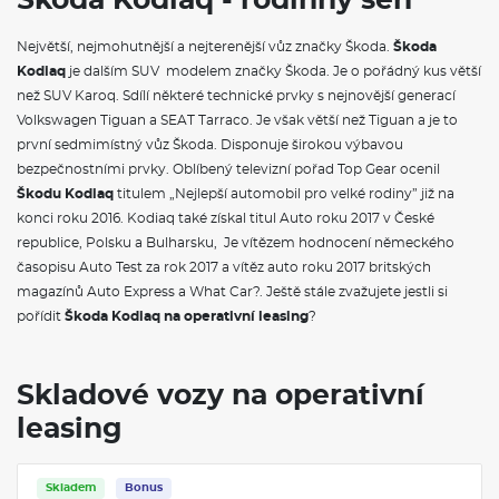
Škoda Kodiaq - rodinný sen
Uložený parkovací manévr
Panoramatický kamerový systém
Největší, nejmohutnější a nejterenější vůz značky Škoda.
Škoda
Adaptivní vedení v jízdním pruhu (Lane Assist+), asistent pro
Kodiaq
jízdu v koloně a nouzový asistent
je dalším SUV modelem značky Škoda. Je o pořádný kus větší
Proaktivní ochrana cestujících
než SUV Karoq. Sdílí některé technické prvky s nejnovější generací
Automatické parkování s parkováním na dálku
Volkswagen Tiguan a SEAT Tarraco. Je však větší než Tiguan a je to
Prediktivní tempomat
první sedmimístný vůz Škoda. Disponuje širokou výbavou
Asistovaná jízda 2.5+
bezpečnostními prvky. Oblíbený televizní pořad Top Gear ocenil
Nezávislé topení
Rezervní kolo (dojezdové)
Škodu Kodiaq
titulem „Nejlepší automobil pro velké rodiny” již na
Sada nářadí a zvedák vozu
konci roku 2016. Kodiaq také získal titul Auto roku 2017 v České
Rovná podlaha ložné plochy vzadu
republice, Polsku a Bulharsku, Je vítězem hodnocení německého
Pneumatiky 235/45 R20 100V
časopisu Auto Test za rok 2017 a vítěz auto roku 2017 britských
Disky kol z lehké slitiny Rila 20" antracitové leštěné 8J × 20"
magazínů Auto Express a What Car?. Ještě stále zvažujete jestli si
ET41
Aero kryty kol
pořídit
Škoda Kodiaq na operativní leasing
?
Rila 20" antracitová leštěná s aero kryty
Adaptér zásuvky tažného zařízení
Tažné zařízení sklopné - elektronicky odjistitelné
Skladové vozy na operativní
Funkce Off-road pro volbu jízdního režimu
Progresivní řízení
leasing
Adaptivní podvozek (DCC+) a volba jízdního režimu
Drive plus
Skladem
Bonus