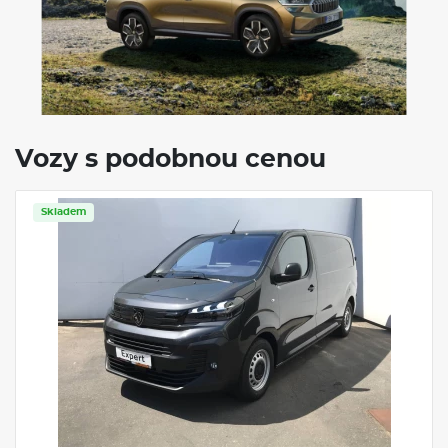
VÝBAVA:
4X4
Klimatizace
Navigace
Vozy s podobnou cenou
Omoda 9 SHS-P Premium 1,5 TGDI
Hybrid
Automat
20000 km / rok
48 měsíců