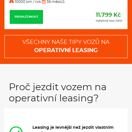
10000 km / rok
36 měsíců
11.799 Kč
PROHLÉDNOUT
měsíčně bez DPH
VŠECHNY NAŠE TIPY VOZŮ NA
OPERATIVNÍ LEASING
Proč jezdit vozem na
operativní leasing?
Leasing je levnější než jezdit vlastním