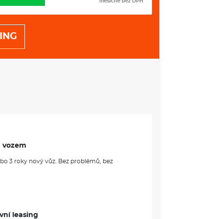
měsíčně bez DPH
 l
ING
VÝBAVA:
m vozem
ebo 3 roky nový vůz. Bez problémů, bez
vní leasing