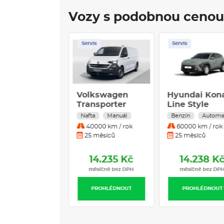
Vozy s podobnou cenou
ladem
Servis
Servis
M Actyon
Volkswagen
Hyundai Kon
le 1,5
Transporter
Line Style
skříň DR 6G
Premium 1.6 
rid
Automat
Nafta
Manuál
Benzín
Automa
2,0TDI / 110kW
GDI 110 kW 7
5000 km / rok
40000 km / rok
60000 km / rok
DCT
 měsíců
25 měsíců
25 měsíců
14.220 Kč
14.235 Kč
14.238 K
měsíčně bez DPH
měsíčně bez DPH
měsíčně bez DP
PROHLÉDNOUT
PROHLÉDNOUT
PROHLÉDNOUT