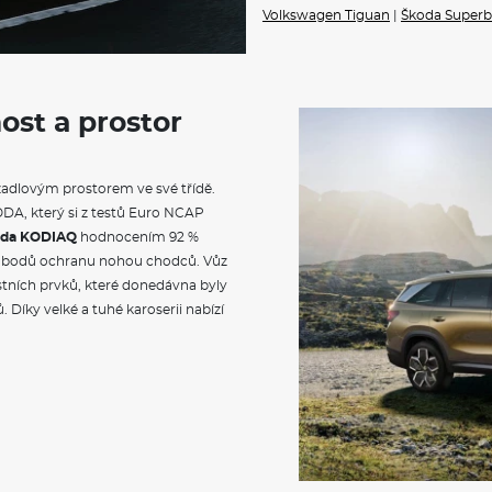
Volkswagen Tiguan
|
Škoda Superb
spolujezdce
Osvětlení prostoru pro nohy 
Dekorativní prahové lišty
Vyhřívané čelní sklo
Černě lakované nápisy na 5. d
ost a prostor
Příprava pro tažné zařízení
Střešní nosič černě lakovaný
Černá matná dolní lišta oken,
Zadní spoiler
zadlovým prostorem ve své třídě.
El. sklopná, nastavitelná a vy
DA, který si z testů Euro NCAP
a aut. stmíváním u řidiče
Parkovací senzory vpředu a 
oda KODIAQ
hodnocením 92 %
Matrix-LED přední světlomety
bodů ochranu nohou chodců. Vůz
Top LED spojená zadní světla
tních prvků, které donedávna byly
Ukazatel stavu kapaliny v ostř
 Díky velké a tuhé karoserii nabízí
Krytky šroubů kol
Bezpečnostní šrouby kol
Tirsuli 19" antracitová leštěná
Kontrola tlaku v pneumatiká
Pneumatiky 235/50 R19 99V
Sportovní multifunkční kožený
Potahy sedadel - Suedia/uměl
Sportovní sedadla vpředu
Sklápění 2. řady sedadel ze z