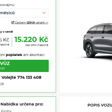
pronájmu:
Celkem
12349
variant >>
ky v ceně
15.220 Kč
6 Kč
měsíčně
bez DPH měsíčně
pní
poplatek
ani akontaci.
 VŮZ
tat
?
Volejte
774 133 408
526
Nabídka určena pro:
POPIS VOZU
Firmy