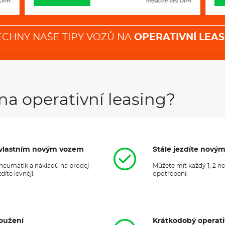
 DPH
měsíčně bez DPH
Světlá výška
194 mm
Objem zavaz. prostoru
720/2065
Počet míst
5/7
Objem nádrže
58-60 l
ECHNY NAŠE TIPY VOZŮ NA
OPERATIVNÍ LEAS
4X4
Klimatizace
Navigace
na operativní leasing?
it vlastním novým vozem
Stále jezdíte nový
 pneumatik a nákladů na prodej
Můžete mít každý 1, 2 n
íte levněji.
opotřebení.
oužení
Krátkodobý operati