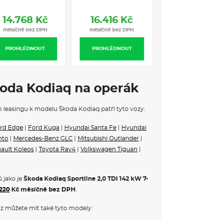
í sedadla s pamětí, nastavením hloubky sedáku a
14.768 Kč
16.416 Kč
ání
měsíčně bez DPH
měsíčně bez DPH
vého prostoru
PROHLÉDNOUT
PROHLÉDNOUT
a startování
adlového prost. (virtuální pedál) plus Easy Close
ní opěrky v předních sedadlech
koda Kodiaq na operák
produktorů včetně subwooferu
5 let, do 100 000 km
ho leasingu k modelu Škoda Kodiaq patří tyto vozy:
 VE VÝBAVA STUPNI
rd Edge
|
Ford Kuga
|
Hyundai Santa Fe
|
Hyundai
nto
|
Mercedes-Benz GLC
|
Mitsubishi Outlander
|
ronic
ault Koleos
|
Toyota Rav4
|
Volkswagen Tiguan
|
ek s hlídáním rychlosti (ISA)
zové oceli
 Sunset
 jako je
Škoda Kodiaq Sportline 2,0 TDI 142 kW 7-
du
.220
Kč měsíčně bez DPH
.
m prostoru
tomatickým stmíváním
z můžete mít také tyto modely:
á Suedia
kosmetickým zrcátkem na straně řidiče a