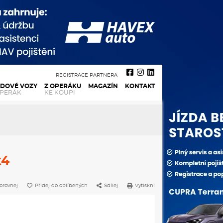
REGISTRACE PARTNERA
ADOVÉ VOZY
Z OPERÁKU
MAGAZÍN
KONTAKT
OPERÁK
KE KOUPI
x4
orovnej
Přidej do oblíbených
Sdílej
Vytiskni