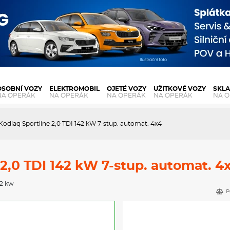
OSOBNÍ VOZY
ELEKTROMOBIL
OJETÉ VOZY
UŽITKOVÉ VOZY
SKL
NA OPERÁK
NA OPERÁK
NA OPERÁK
NA OPERÁK
NA 
Kodiaq Sportline 2,0 TDI 142 kW 7-stup. automat. 4x4
2,0 TDI 142 kW 7-stup. automat. 4
42 kw
P