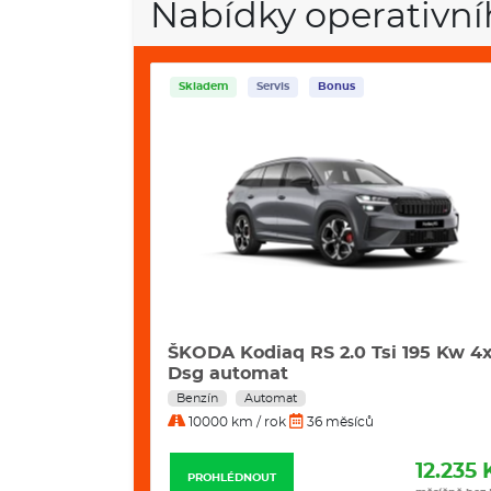
Nabídky operativní
Skladem
Servis
Bonus
2 Kw Excl.
ŠKODA Kodiaq RS 2.0 Tsi 195 Kw 4
Dsg automat
Benzín
Automat
10000 km / rok
36 měsíců
11.799 Kč
12.235 
PROHLÉDNOUT