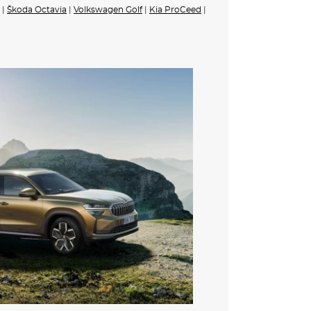
|
Škoda Octavia
|
Volkswagen Golf
|
Kia ProCeed
|
vpředu a vzadu
veřích
 černě lakovaná horní lišta oken a D-sloupek
hřívaná vnější zpětná zrcátka s pamětí, osvětlením
vzadu
 s funkcí do špatného počasí
 s animovanými ukazateli směru
ikovači
ch
 vyhřívaný volant s pádly
á kůže
avazadlového prostoru