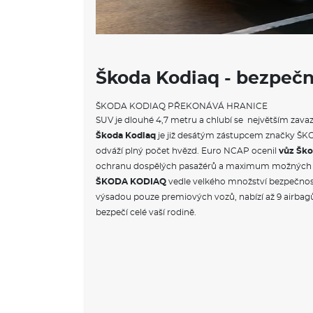
Škoda Kodiaq - bezpečn
ŠKODA KODIAQ PŘEKONÁVÁ HRANICE
SUV je dlouhé 4,7 metru a chlubí se největším zava
Škoda Kodiaq
je již desátým zástupcem značky ŠKO
odváží plný počet hvězd. Euro NCAP ocenil
vůz Šk
ochranu dospělých pasažérů a maximum možných 
ŠKODA KODIAQ
vedle velkého množství bezpečnos
výsadou pouze premiových vozů, nabízí až 9 airbagů.
bezpečí celé vaší rodině.