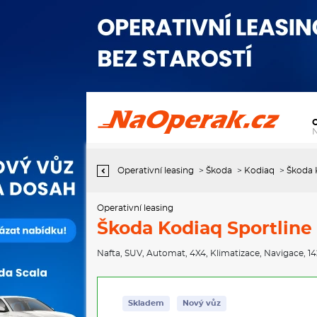
Operativní leasing Škoda Kodiaq Sportline 2,0 TDI 142 kW 7-stup.
automat. 4x4
Operativní leasing
>
Škoda
>
Kodiaq
>
Škoda 
Operativní leasing
Škoda Kodiaq Sportline 
Nafta
,
SUV
,
Automat
,
4X4
,
Klimatizace
,
Navigace
, 1
Skladem
Nový vůz