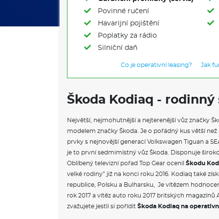
Povinné ručení
Havarijní pojištění
Poplatky za rádio
Silniční daň
Co je operativní leasing?
Jak f
Škoda Kodiaq - rodinný
Největší, nejmohutnější a nejterenější vůz značky Š
modelem značky Škoda. Je o pořádný kus větší než S
prvky s nejnovější generací Volkswagen Tiguan a SEA
je to první sedmimístný vůz Škoda. Disponuje širo
Oblíbený televizní pořad Top Gear ocenil
Škodu Kod
velké rodiny” již na konci roku 2016. Kodiaq také získ
republice, Polsku a Bulharsku, Je vítězem hodnoce
rok 2017 a vítěz auto roku 2017 britských magazínů 
zvažujete jestli si pořídit
Škoda Kodiaq na operativn