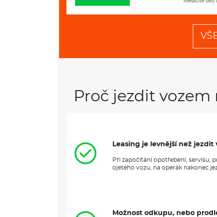
měsíčně bez DPH
měsíčně bez
VŠ
Proč jezdit vozem 
Leasing je levnější než jezd
Při započítání opotřebení, servisu,
ojetého vozu, na operák nakonec jezd
Možnost odkupu, nebo prodl