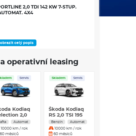
RTLINE 2,0 TDI 142 KW 7-STUP.
AUTOMAT. 4X4
obrazit celý popis
DOSTUPNOST
a operativní leasing
Skladem
Servis
Skladem
Servis
ÁMEC VÝBAVOVÉHO STUPNĚ
koda Kodiaq
Škoda Kodiaq
ovou konzolou
lection 2,0
RS 2,0 TSI 195
ích oken
DI 142 kW 7°
kW 7°
afta
Automat
Benzín
Automat
utomatická
automatická
10000 km / rok
10000 km / rok
SG 4x4
DSG 4x4
60 měsíců
60 měsíců