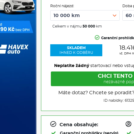
Roční nájezd:
Doba 
Celkem v nájmu
50 000
km
Garanční prohlíd
18.41
SKLADEM
IHNED K ODBĚRU
vč. DPH 
Neplatíte žádný
startovací nebo vstu
CHCI TENTO
nezávazně pop
Máte dotaz? Chcete se poradit
ID nabídky: 6132
Cena obsahuje:
Garanční prohlídky (servis)