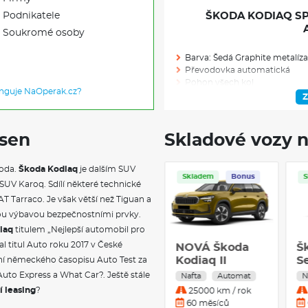
Podnikatele
ŠKODA KODIAQ SPO
Soukromé osoby
Barva: Šedá Graphite metalíza
Převodovka automatická
Pohon všech kol
unguje NaOperak.cz?
Výkon (kW/k): 142/190
Z
Modelový rok: 2026
 sen
Skladové vozy n
Skladem: 1
koda.
Škoda Kodiaq
je dalším SUV
Skladem
Servis
Skladem
Ve výrobě: 0
Bonus
UV Karoq. Sdílí některé technické
T Tarraco. Je však větší než Tiguan a
VÝBAVA NAD R
kou výbavou bezpečnostními prvky.
iaq
titulem „Nejlepší automobil pro
Držák telefonu a tabletu
al titul Auto roku 2017 v České
Škoda Kodiaq
NOVÁ Škoda
Š
Odkládací přihrádka za střed
Sportline 2.0
Kodiaq II
Se
ní německého časopisu Auto Test za
Sluneční rolety zadních bočn
TDI 142 kW
Selection 2,0
Odpadkový koš
T
Auto Express a What Car?. Ještě stále
Nafta
Automat
Nafta
Automat
N
Ochrana hran dveří
Nafta 4x4
TDI 193k DSG -
a
í leasing
?
15000 km / rok
25000 km / rok
Boční airbagy vzadu
Automatická
4x4
D
36 měsíců
60 měsíců