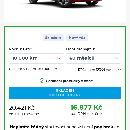
Skladem
Nový vůz
Roční nájezd:
Doba pronájmu:
Celkem v nájmu
50 000
km
Celkem
12349
variant >>
Garanční prohlídky v ceně
SKLADEM
IHNED K ODBĚRU
16.877 Kč
20.421 Kč
bez DPH měsíčně
vč. DPH měsíčně
Neplatíte žádný
startovací nebo vstupní
poplatek
ani