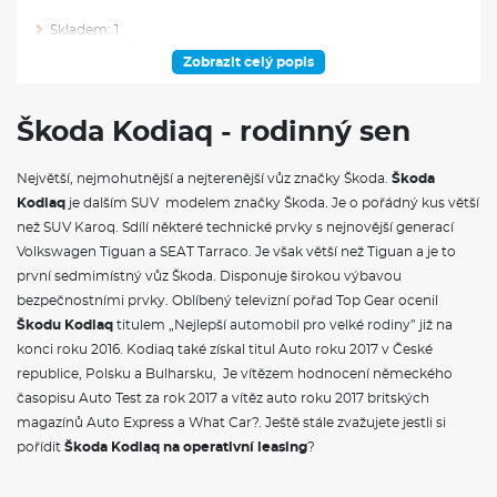
Skladem: 1
Ve výrobě: 0
Zobrazit celý popis
VÝBAVA NAD RÁMEC VÝBAVOVÉHO STUPNĚ
Škoda Kodiaq - rodinný sen
Uložený parkovací manévr
Panoramatický kamerový systém
Největší, nejmohutnější a nejterenější vůz značky Škoda.
Škoda
Adaptivní vedení v jízdním pruhu (Lane Assist+), asistent pro
Kodiaq
jízdu v koloně a nouzový asistent
je dalším SUV modelem značky Škoda. Je o pořádný kus větší
Prediktivní ochrana cestujících
než SUV Karoq. Sdílí některé technické prvky s nejnovější generací
Automatické parkování s parkováním na dálku
Volkswagen Tiguan a SEAT Tarraco. Je však větší než Tiguan a je to
Prediktivní tempomat
první sedmimístný vůz Škoda. Disponuje širokou výbavou
Asistovaná jízda 2.5+
bezpečnostními prvky. Oblíbený televizní pořad Top Gear ocenil
Držák telefonu a tabletu
Odkládací přihrádka za středovou konzolou
Škodu Kodiaq
titulem „Nejlepší automobil pro velké rodiny” již na
Sluneční rolety zadních bočních oken
konci roku 2016. Kodiaq také získal titul Auto roku 2017 v České
Odpadkový koš
republice, Polsku a Bulharsku, Je vítězem hodnocení německého
Ochrana hran dveří
časopisu Auto Test za rok 2017 a vítěz auto roku 2017 britských
Boční airbagy vzadu
magazínů Auto Express a What Car?. Ještě stále zvažujete jestli si
Family paket
Nezávislé topení
pořídit
Škoda Kodiaq na operativní leasing
?
Pneumatiky 235/45 R20 100V (polymerová ochranná vrstva)
Rila 20" antracitová leštěná