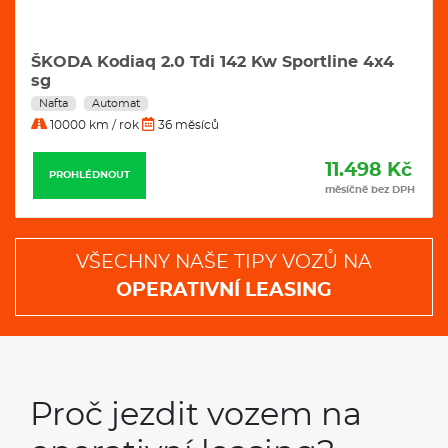
ŠKODA Kodiaq 2.0 Tdi 142 Kw Sportline 4x4
sg
Nafta
Automat
10000 km / rok
36 měsíců
11.498 Kč
PROHLÉDNOUT
měsíčně bez DPH
VŠECHNY NAŠE TIPY VOZŮ NA
OPERATIVNÍ LEASING
Proč jezdit vozem na