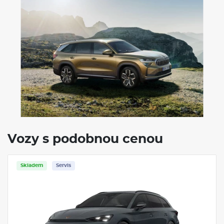
ŠKODA KODIAQ - VÝBAVA A BEZPEČNOST
Délka
4697 mm
Šířka
1882 mm
Výška
1676 mm
Rozvor
2791 mm
Světlá výška
194 mm
Objem zavaz. prostoru
720/2065 l
Počet míst
5/7
Objem nádrže
58-60 l
VÝBAVA:
4X4
Klimatizace
Navigace
Vozy s podobnou cenou
Skladem
Servis