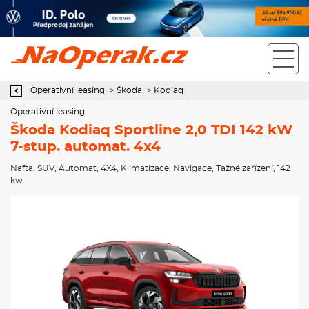
Operativní leasing Škoda Kodiaq Sportline 2,0 TDI 142 kW 7-stup.
automat. 4x4
Operativní leasing
>
Škoda
>
Kodiaq
Operativní leasing
Škoda Kodiaq Sportline 2,0 TDI 142 kW
7-stup. automat. 4x4
Nafta
,
SUV
,
Automat
,
4X4
,
Klimatizace
,
Navigace
,
Tažné zařízení
, 142
kw