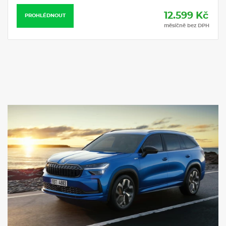
Elektricky nastavitelné bederní opěrky v předních sedadlech
Audiosystém CANTON - 14 reproduktorů včetně subwooferu
12.599 Kč
PROHLÉDNOUT
Komfort paket plus
měsíčně bez DPH
VÝBAVA VE VÝBAVA STUPNI
Třízónová klimatizace Climatronic
Rozpoznávání dopravních značek s hlídáním rychlosti (ISA)
Sportovní kryty pedálů z nerezové oceli
Akustická přední boční skla a Sunset
Textilní koberce vpředu a vzadu
Vnitřní zpětné zrcátko s automatickým stmíváním
Čalounění palubní desky černá Suedia
Sluneční clony s osvětleným kosmetickým zrcátkem na
straně řidiče a spolujezdce
Osvětlení prostoru pro nohy vpředu a vzadu
Dekorativní prahové lišty
Vyhřívané čelní sklo
Černě lakované nápisy na 5. dveřích
Střešní nosič černě lakovaný
Černá matná dolní lišta oken, černě lakovaná horní lišta oken
a D-sloupek
Zadní spoiler
El. sklopná, nastavitelná a vyhřívaná vnější zpětná zrcátka s