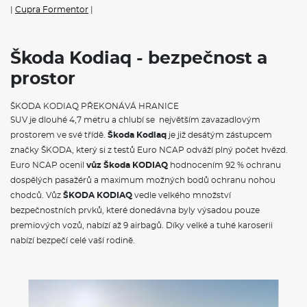
2× i-Size a 2× Top Tether vzadu, i-Size na sedadle spolujezdce
|
Cupra Formentor
|
Tříbodové bezpečnostní pásy vzadu
Airbag řidiče a spolujezdce s možností deaktivace na straně
spolujezdce
12V zásuvka vzadu a v zavazadlovém prostoru
Škoda Kodiaq - bezpečnost a
Hlídání mrtvého úhlu (Side Assist)
prostor
Front Assist - s upozorněním a zabrzděním při hrozící kolizi s
vozidly, chodci a cyklisty
Světelný a dešťový senzor
ŠKODA KODIAQ PŘEKONÁVÁ HRANICE
Automatická regulace sklonu světlometů
SUV je dlouhé 4,7 metru a chlubí se největším zavazadlovým
Světla pro denní svícení s funkcí Coming Home a Leaving
prostorem ve své třídě.
Škoda Kodiaq
je již desátým zástupcem
Home
značky ŠKODA, který si z testů Euro NCAP odváží plný počet hvězd.
Signalizace nezapnutého bezpečnostního pásu
Systém Start/Stop
Euro NCAP ocenil
vůz Škoda KODIAQ
hodnocením 92 % ochranu
Zpracování série
dospělých pasažérů a maximum možných bodů ochranu nohou
Bez rozhraní pro externí použití
chodců. Vůz
ŠKODA KODIAQ
vedle velkého množství
Dva klíče dálkového centrálního zamykání
bezpečnostních prvků, které donedávna byly výsadou pouze
premiových vozů, nabízí až 9 airbagů. Díky velké a tuhé karoserii
POJIŠTĚNÍ
nabízí bezpečí celé vaší rodině.
Povinné ručení
Havarijní pojištění se spoluúčastí 10%
Pojištění skel