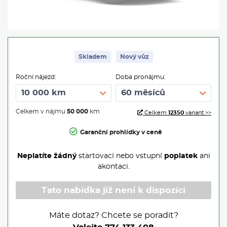
Skladem
Nový vůz
Roční nájezd:
Doba pronájmu:
Celkem v nájmu
50 000
km
Celkem
12350
variant >>
Garanční prohlídky v ceně
Neplatíte žádný
startovací nebo vstupní
poplatek
ani
akontaci.
Tato nabídka již není k dispozici
Máte dotaz? Chcete se poradit?