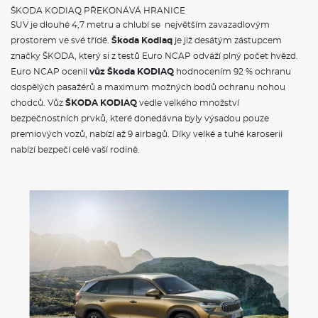
Front Assist - s upozorněním a zabrzděním při hrozící kolizi s
ŠKODA KODIAQ PŘEKONÁVÁ HRANICE
vozidly, chodci a cyklisty
SUV je dlouhé 4,7 metru a chlubí se největším zavazadlovým
Světelný a dešťový senzor
prostorem ve své třídě.
Škoda Kodiaq
je již desátým zástupcem
Automatická regulace sklonu světlometů
značky ŠKODA, který si z testů Euro NCAP odváží plný počet hvězd.
Jednotónová siréna
Světla pro denní svícení s funkcí Coming Home a Leaving
Euro NCAP ocenil
vůz Škoda KODIAQ
hodnocením 92 % ochranu
Home
dospělých pasažérů a maximum možných bodů ochranu nohou
Signalizace nezapnutého bezpečnostního pásu
chodců. Vůz
ŠKODA KODIAQ
vedle velkého množství
Prosvětlená maska chladiče
bezpečnostních prvků, které donedávna byly výsadou pouze
Systém Start/Stop
Škrabka na led ve víku palivové nádrže
premiových vozů, nabízí až 9 airbagů. Díky velké a tuhé karoserii
Dva klíče dálkového centrálního zamykání
nabízí bezpečí celé vaší rodině.
POJIŠTĚNÍ
Povinné ručení
Havarijní pojištění se spoluúčastí 10%
Pojištění skel
ŠKODA KODIAQ - VÝBAVA A BEZPEČNOST
Délka
4697 mm
Šířka
1882 mm
Výška
1676 mm