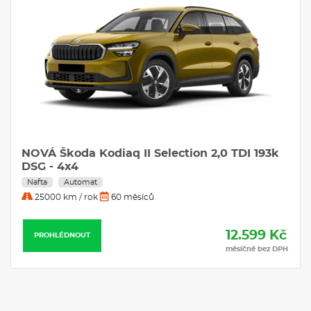
Sada nářadí a zvedák vozu
Variabilní podlaha zavazadlového prostoru
KESSY - bezklíčové zamykání a startování
Virtuální pedál (elektrické víko zavazadlového prostoru s
bezdotykovou funkcí a Easy Close)
Alarm
Elektricky nastavitelné bederní opěrky v předních sedadlech
Audiosystém CANTON - 14 reproduktorů včetně subwooferu
Komfort paket plus
VÝBAVA VE VÝBAVA STUPNI
NOVÁ Škoda Kodiaq II Selection 2,0 TDI 193k
Třízónová klimatizace Climatronic
DSG - 4x4
Rozpoznávání dopravních značek s hlídáním rychlosti (ISA)
Nafta
Automat
Dekorativní obložení palubní desky černé
25000 km / rok
60 měsíců
Sportovní kryty pedálů z nerezové oceli
Akustická přední boční skla a Sunset
Textilní koberce vpředu a vzadu
12.599 Kč
PROHLÉDNOUT
Sklopné háčky v zavazadlovém prostoru
měsíčně bez DPH
Vnitřní zpětné zrcátko s automatickým stmíváním
Čalounění palubní desky černá Suedia
Sluneční clony s osvětleným kosmetickým zrcátkem na
straně řidiče a spolujezdce
Osvětlení prostoru pro nohy vpředu a vzadu