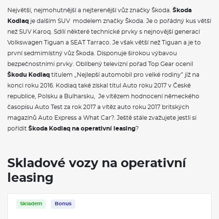
Panoramatický kamerový systém
Největší, nejmohutnější a nejterenější vůz značky Škoda.
Škoda
Adaptivní vedení v jízdním pruhu (Lane Assist+), asistent pro
Kodiaq
jízdu v koloně a nouzový asistent
je dalším SUV modelem značky Škoda. Je o pořádný kus větší
Prediktivní ochrana cestujících
než SUV Karoq. Sdílí některé technické prvky s nejnovější generací
Automatické parkování s parkováním na dálku
Volkswagen Tiguan a SEAT Tarraco. Je však větší než Tiguan a je to
Prediktivní tempomat
první sedmimístný vůz Škoda. Disponuje širokou výbavou
Asistovaná jízda 2.5+
bezpečnostními prvky. Oblíbený televizní pořad Top Gear ocenil
Držák telefonu a tabletu
Odkládací přihrádka za středovou konzolou
Škodu Kodiaq
titulem „Nejlepší automobil pro velké rodiny” již na
Sluneční rolety zadních bočních oken
konci roku 2016. Kodiaq také získal titul Auto roku 2017 v České
Odpadkový koš
republice, Polsku a Bulharsku, Je vítězem hodnocení německého
Ochrana hran dveří
časopisu Auto Test za rok 2017 a vítěz auto roku 2017 britských
Boční airbagy vzadu
magazínů Auto Express a What Car?. Ještě stále zvažujete jestli si
Family paket
Nezávislé topení
pořídit
Škoda Kodiaq na operativní leasing
?
Adaptér zásuvky tažného zařízení
Tažné zařízení sklopné - elektronicky odjistitelné
Funkce Off-road pro volbu jízdního režimu
Skladové vozy na operativní
Progresivní řízení
Adaptivní podvozek (DCC+) a volba jízdního režimu
leasing
Drive plus
Head-up displej
Rezervní kolo (dojezdové)
Skladem
Bonus
El. přední sedadla s pamětí, nastavením hloubky sedáku,
funkcí komf. nastupování