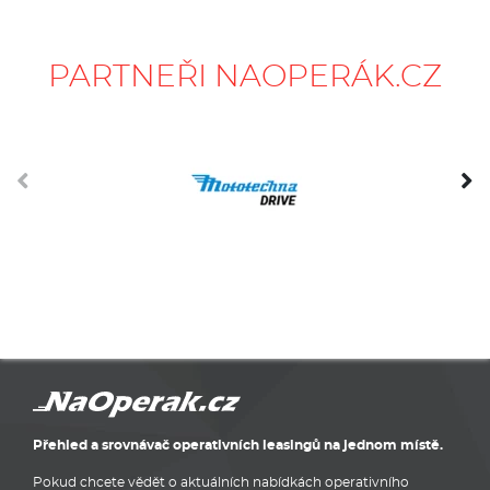
PARTNEŘI NAOPERÁK.CZ
Přehled a srovnávač operativních leasingů na jednom místě.
Pokud chcete vědět o aktuálních nabídkách operativního