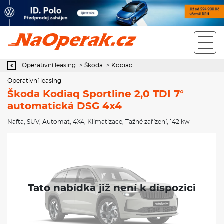
Operativní leasing Škoda Kodiaq Sportline 2,0 TDI 7° automatická
DSG 4x4
Operativní leasing
>
Škoda
>
Kodiaq
Operativní leasing
Škoda Kodiaq Sportline 2,0 TDI 7°
automatická DSG 4x4
Nafta
,
SUV
,
Automat
,
4X4
,
Klimatizace
,
Tažné zařízení
, 142 kw