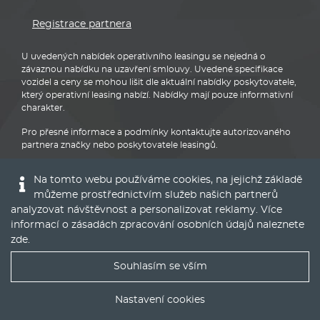
Registrace partnera
U uvedených nabídek operativního leasingu se nejedná o
závaznou nabídku na uzavření smlouvy. Uvedené specifikace
vozidel a ceny se mohou lišit dle aktuální nabídky poskytovatele,
který operativní leasing nabízí. Nabídky mají pouze informativní
charakter.
Pro přesné informace a podmínky kontaktujte autorizovaného
partnera značky nebo poskytovatele leasingů.
Na tomto webu používáme cookies, na jejichž základě
můžeme prostřednictvím služeb našich partnerů
analyzovat návštěvnost a personalizovat reklamy. Více
informací o zásadách zpracování osobních údajů naleznete
Audi
zde
.
Souhlasím se vším
Nejlepší nabídky operáku do Vašeho emailu
Nastavení cookies
© 2016 - 2022
Global Vision a.s.
|
Nastavení cookies