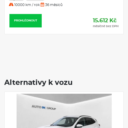
10000 km / rok
36 měsíců
15.612 Kč
PROHLÉDNOUT
měsíčně bez DPH
Alternativy k vozu