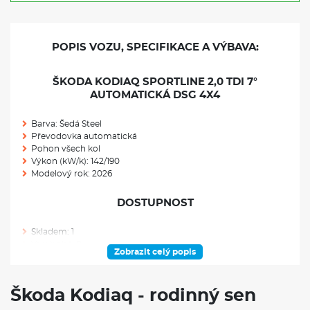
POPIS VOZU, SPECIFIKACE A VÝBAVA:
ŠKODA KODIAQ SPORTLINE 2,0 TDI 7°
AUTOMATICKÁ DSG 4X4
Barva: Šedá Steel
Převodovka automatická
Pohon všech kol
Výkon (kW/k): 142/190
Modelový rok: 2026
DOSTUPNOST
Skladem: 1
Ve výrobě: 0
Zobrazit celý popis
VÝBAVA NAD RÁMEC VÝBAVOVÉHO STUPNĚ
Škoda Kodiaq - rodinný sen
Uložený parkovací manévr