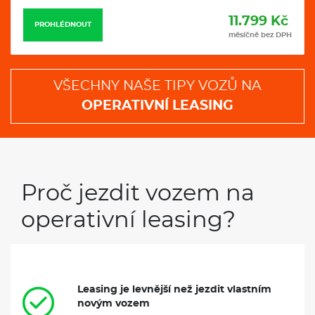
11.799 Kč
PROHLÉDNOUT
měsíčně bez DPH
VŠECHNY NAŠE TIPY VOZŮ NA
OPERATIVNÍ LEASING
Proč jezdit vozem na
operativní leasing?
Leasing je levnější než jezdit vlastním
novým vozem