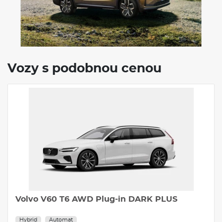
Rozvor
2791 mm
Světlá výška
194 mm
Objem zavaz. prostoru
720/2065 l
Počet míst
5/7
Objem nádrže
58-60 l
VÝBAVA:
Vozy s podobnou cenou
4X4
Klimatizace
Tažné zařízení
Volvo V60 T6 AWD Plug-in DARK PLUS
Hybrid
Automat