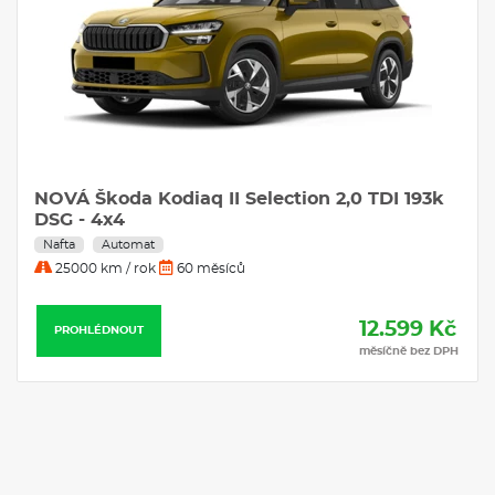
NOVÁ Škoda Kodiaq II Selection 2,0 TDI 193k
DSG - 4x4
Nafta
Automat
25000 km / rok
60 měsíců
12.599 Kč
PROHLÉDNOUT
měsíčně bez DPH