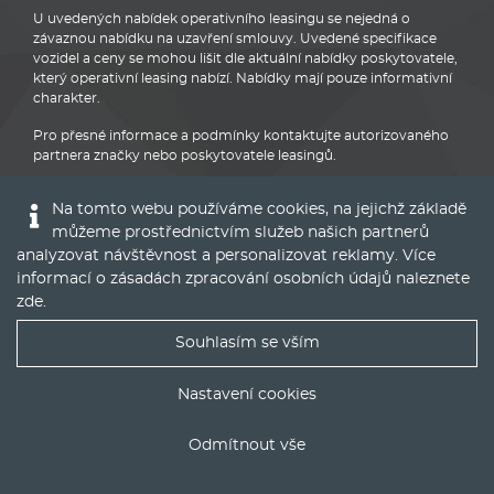
U uvedených nabídek operativního leasingu se nejedná o
závaznou nabídku na uzavření smlouvy. Uvedené specifikace
vozidel a ceny se mohou lišit dle aktuální nabídky poskytovatele,
který operativní leasing nabízí. Nabídky mají pouze informativní
charakter.
Pro přesné informace a podmínky kontaktujte autorizovaného
partnera značky nebo poskytovatele leasingů.
Na tomto webu používáme cookies, na jejichž základě
můžeme prostřednictvím služeb našich partnerů
analyzovat návštěvnost a personalizovat reklamy. Více
informací o zásadách zpracování osobních údajů naleznete
Audi
zde
.
Souhlasím se vším
Nejlepší nabídky operáku do Vašeho emailu
Nastavení cookies
© 2016 - 2022
Global Vision a.s.
|
Nastavení cookies
Odmítnout vše
Runs on
Publis CMS Framework
ODESLAT