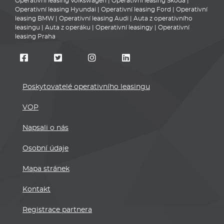
Operativní leasing Volkswagen
|
Operativní leasing Škoda
|
Operativní leasing Hyundai
|
Operativní leasing Ford
|
Operativní
leasing BMW
|
Operativní leasing Audi
|
Auta z operativního
leasingu
|
Auta z operáku
|
Operativní leasingy
|
Operativní
leasing Praha
Poskytovatelé operativního leasingu
VOP
Napsali o nás
Osobní údaje
Mapa stránek
Kontakt
Registrace partnera