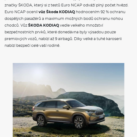
značky ŠKODA, který si z testů Euro NCAP odváží plný počet hvězd.
Euro NCAP ocenil
vůz Škoda KODIAQ
hodnocením 92 % ochranu
dospělých pasažérů a maximum možných bodů ochranu nohou
chodců. Vůz
ŠKODA KODIAQ
vedle velkého množství
bezpečnostních prvků, které donedávna byly výsadou pouze
premiových vozů, nabízí až 9 airbagů. Díky velké a tuhé karoserii
nabízí bezpečí celé vaší rodině.