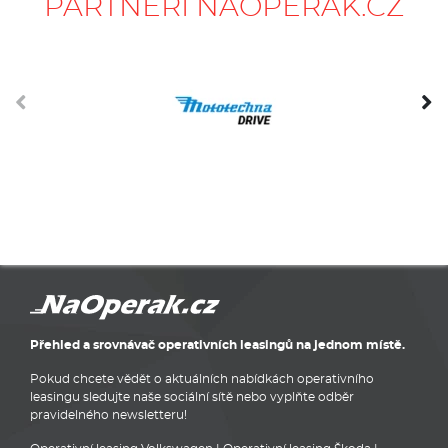
PARTNEŘI NAOPERÁK.CZ
Přehled a srovnávač operativních leasingů na jednom místě.
Pokud chcete vědět o aktuálních nabídkách operativního
leasingu sledujte naše sociální sítě nebo vyplňte odběr
pravidelného newsletteru!