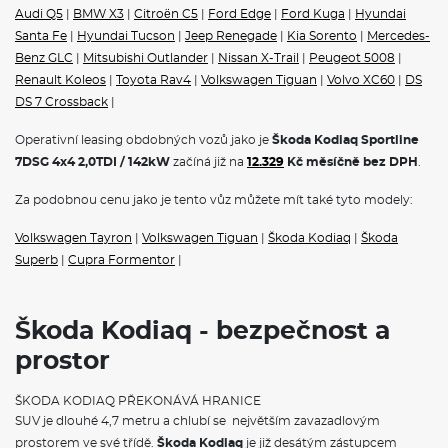
Audi Q5
|
BMW X3
|
Citroën C5
|
Ford Edge
|
Ford Kuga
|
Hyundai
Santa Fe
|
Hyundai Tucson
|
Jeep Renegade
|
Kia Sorento
|
Mercedes-
Benz GLC
|
Mitsubishi Outlander
|
Nissan X-Trail
|
Peugeot 5008
|
Renault Koleos
|
Toyota Rav4
|
Volkswagen Tiguan
|
Volvo XC60
|
DS
DS 7 Crossback
|
Operativní leasing obdobných vozů jako je
Škoda Kodiaq Sportline
7DSG 4x4 2,0TDI / 142kW
začíná již na
12.329
Kč měsíčně bez DPH
.
Za podobnou cenu jako je tento vůz můžete mít také tyto modely:
Volkswagen Tayron
|
Volkswagen Tiguan
|
Škoda Kodiaq
|
Škoda
Superb
|
Cupra Formentor
|
Škoda Kodiaq - bezpečnost a
prostor
ŠKODA KODIAQ PŘEKONÁVÁ HRANICE
SUV je dlouhé 4,7 metru a chlubí se největším zavazadlovým
prostorem ve své třídě.
Škoda Kodiaq
je již desátým zástupcem