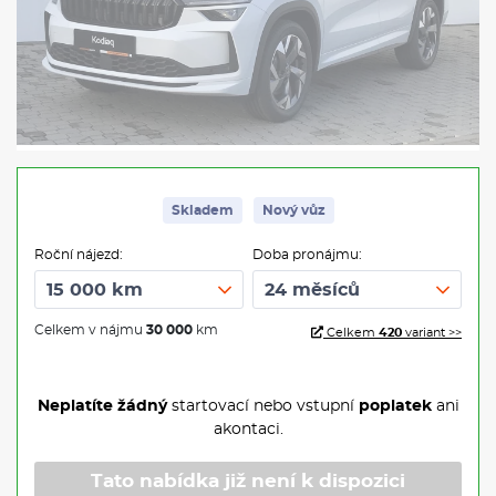
Skladem
Nový vůz
Roční nájezd:
Doba pronájmu:
Celkem v nájmu
30 000
km
Celkem
420
variant >>
Neplatíte žádný
startovací nebo vstupní
poplatek
ani
akontaci.
Tato nabídka již není k dispozici