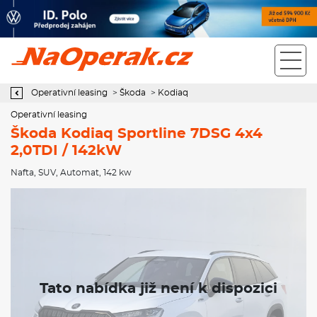
Operativní leasing Škoda Kodiaq Sportline 7DSG 4x4 2,0TDI /
142kW
Operativní leasing
>
Škoda
>
Kodiaq
Operativní leasing
Škoda Kodiaq Sportline 7DSG 4x4
2,0TDI / 142kW
Nafta
,
SUV
,
Automat
, 142 kw