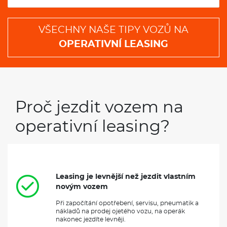
VŠECHNY NAŠE TIPY VOZŮ NA
OPERATIVNÍ LEASING
Proč jezdit vozem na
operativní leasing?
Leasing je levnější než jezdit vlastním
novým vozem
Při započítání opotřebení, servisu, pneumatik a
nákladů na prodej ojetého vozu, na operák
nakonec jezdíte levněji.