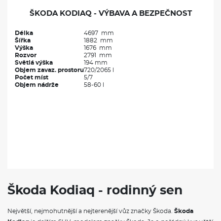
ŠKODA KODIAQ - VÝBAVA A BEZPEČNOST
Délka
4697 mm
Šířka
1882 mm
Výška
1676 mm
Rozvor
2791 mm
Světlá výška
194 mm
Objem zavaz. prostoru
720/2065 l
Počet míst
5/7
Objem nádrže
58-60 l
Škoda Kodiaq - rodinný sen
Největší, nejmohutnější a nejterenější vůz značky Škoda.
Škoda