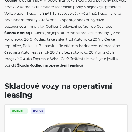
Kodiaq
je dalším SUV modelem značky Škoda. Je o pořádný kus větší
než SUV Karoq. Sdílí některé technické prvky s nejnovější generací
Volkswagen Tiguan a SEAT Tarraco. Je však větší než Tiguan a je to
první sedmimístný vůz Škoda. Disponuje širokou výbavou
bezpečnostními prvky. Oblíbený televizní pořad Top Gear ocenil
Škodu Kodiaq
titulem „Nejlepší automobil pro velké rodiny” již na
konci roku 2016. Kodiaq také získal titul Auto roku 2017 v České
republice, Polsku a Bulharsku, Je vítězem hodnocení německého
časopisu Auto Test za rok 2017 a vítěz auto roku 2017 britských
magazínů Auto Express a What Car?. Ještě stále zvažujete jestli si
pořídit
Škoda Kodiaq na operativní leasing
?
Skladové vozy na operativní
leasing
Skladem
Bonus