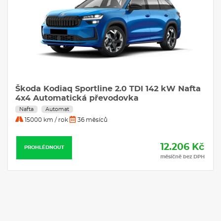
Škoda Kodiaq Sportline 2.0 TDI 142 kW Nafta
4x4 Automatická převodovka
Nafta
Automat
15000 km / rok
36 měsíců
12.206 Kč
PROHLÉDNOUT
měsíčně bez DPH