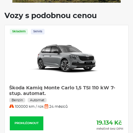
Vozy s podobnou cenou
Skladem
Servis
Škoda Kamiq Monte Carlo 1,5 TSI 110 kW 7-
stup. automat.
Benzín
Automat
100000 km / rok
24 měsíců
19.134 Kč
PROHLÉDNOUT
měsíčně bez DPH