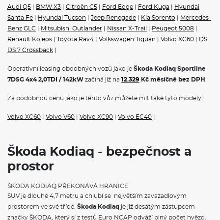
Audi Q5
|
BMW X3
|
Citroën C5
|
Ford Edge
|
Ford Kuga
|
Hyundai
Santa Fe
|
Hyundai Tucson
|
Jeep Renegade
|
Kia Sorento
|
Mercedes-
Benz GLC
|
Mitsubishi Outlander
|
Nissan X-Trail
|
Peugeot 5008
|
Renault Koleos
|
Toyota Rav4
|
Volkswagen Tiguan
|
Volvo XC60
|
DS
DS 7 Crossback
|
Operativní leasing obdobných vozů jako je
Škoda Kodiaq Sportline
7DSG 4x4 2,0TDI / 142kW
začíná již na
12.329
Kč měsíčně bez DPH
.
Za podobnou cenu jako je tento vůz můžete mít také tyto modely:
Volvo XC60
|
Volvo V60
|
Volvo XC90
|
Volvo EC40
|
Škoda Kodiaq - bezpečnost a
prostor
ŠKODA KODIAQ PŘEKONÁVÁ HRANICE
SUV je dlouhé 4,7 metru a chlubí se největším zavazadlovým
prostorem ve své třídě.
Škoda Kodiaq
je již desátým zástupcem
značky ŠKODA, který si z testů Euro NCAP odváží plný počet hvězd.