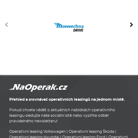
Přehled a srovnávač operativních leasingů na jednom místě.
Pokud chcete vědět o aktuálních nabídkách operativního
leasingu sledujte naše sociální sítě nebo vyplňte odběr
pravidelného newsletteru!
Operativní leasing Volkswagen
|
Operativní leasing Škoda
|
Operativní leasing Hyundai
|
Operativní leasing Ford
|
Operativní