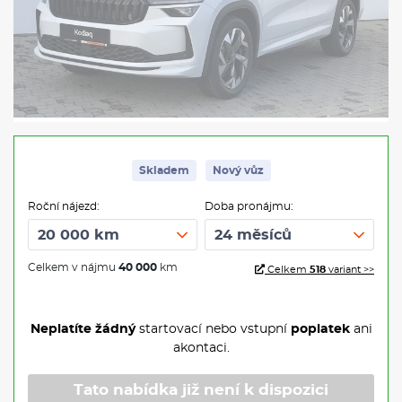
Skladem
Nový vůz
Roční nájezd:
Doba pronájmu:
Celkem v nájmu
40 000
km
Celkem
518
variant >>
Neplatíte žádný
startovací nebo vstupní
poplatek
ani
akontaci.
Tato nabídka již není k dispozici