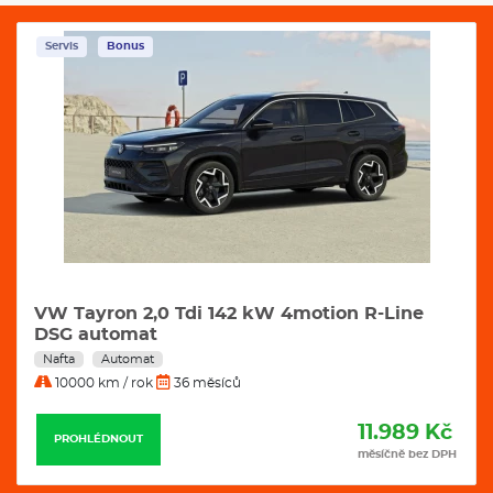
Servis
Bonus
VW Tayron 2,0 Tdi 142 kW 4motion R-Line
DSG automat
Nafta
Automat
10000 km / rok
36 měsíců
11.989 Kč
PROHLÉDNOUT
měsíčně bez DPH