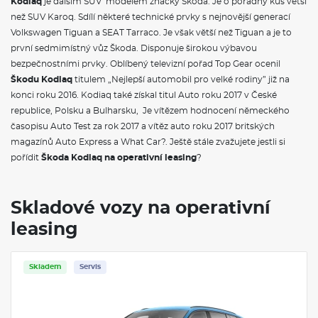
Kodiaq
je dalším SUV modelem značky Škoda. Je o pořádný kus větší
než SUV Karoq. Sdílí některé technické prvky s nejnovější generací
Volkswagen Tiguan a SEAT Tarraco. Je však větší než Tiguan a je to
první sedmimístný vůz Škoda. Disponuje širokou výbavou
bezpečnostními prvky. Oblíbený televizní pořad Top Gear ocenil
Škodu Kodiaq
titulem „Nejlepší automobil pro velké rodiny” již na
konci roku 2016. Kodiaq také získal titul Auto roku 2017 v České
republice, Polsku a Bulharsku, Je vítězem hodnocení německého
časopisu Auto Test za rok 2017 a vítěz auto roku 2017 britských
magazínů Auto Express a What Car?. Ještě stále zvažujete jestli si
pořídit
Škoda Kodiaq na operativní leasing
?
Skladové vozy na operativní
leasing
Skladem
Servis