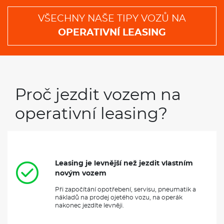
VŠECHNY NAŠE TIPY VOZŮ NA
OPERATIVNÍ LEASING
Proč jezdit vozem na
operativní leasing?
Leasing je levnější než jezdit vlastním
novým vozem
Při započítání opotřebení, servisu, pneumatik a
nákladů na prodej ojetého vozu, na operák
nakonec jezdíte levněji.