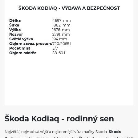
ŠKODA KODIAQ - VÝBAVA A BEZPEČNOST
Délka
4697 mm
Šířka
1882 mm
Výška
1676 mm
Rozvor
2791 mm
Světlá výška
194 mm
Objem zavaz. prostoru
720/2065 l
Počet míst
5/7
Objem nádrže
58-60 l
Škoda Kodiaq - rodinný sen
Největší, nejmohutnější a nejterenější vůz značky Škoda.
Škoda