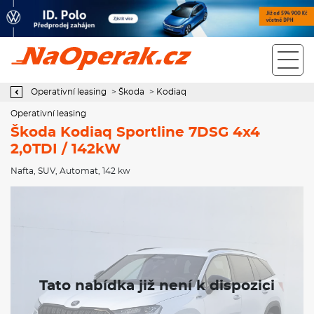
Operativní leasing Škoda Kodiaq Sportline 7DSG 4x4 2,0TDI /
142kW
Operativní leasing
>
Škoda
>
Kodiaq
Operativní leasing
Škoda Kodiaq Sportline 7DSG 4x4
2,0TDI / 142kW
Nafta
,
SUV
,
Automat
, 142 kw