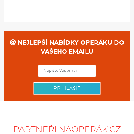
NEJLEPŠÍ NABÍDKY OPERÁKU DO
VAŠEHO EMAILU
PŘIHLÁSIT
PARTNEŘI NAOPERÁK.CZ