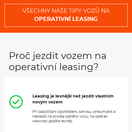
VŠECHNY NAŠE TIPY VOZŮ NA
OPERATIVNÍ LEASING
Proč jezdit vozem na
operativní leasing?
Leasing je levnější než jezdit vlastním
novým vozem
Při započítání opotřebení, servisu, pneumatik a
nákladů na prodej ojetého vozu, na operák
nakonec jezdíte levněji.