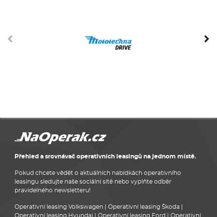
Přehled a srovnávač operativních leasingů na jednom místě.
Pokud chcete vědět o aktuálních nabídkách operativního
leasingu sledujte naše sociální sítě nebo vyplňte odběr
pravidelného newsletteru!
Operativní leasing Volkswagen
|
Operativní leasing Škoda
|
Operativní leasing Hyundai
|
Operativní leasing Ford
|
Operativní