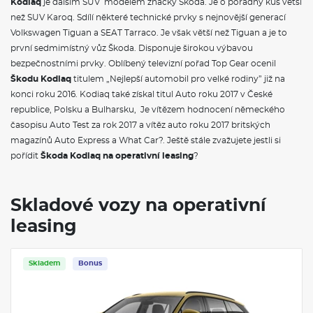
Kodiaq
je dalším SUV modelem značky Škoda. Je o pořádný kus větší
než SUV Karoq. Sdílí některé technické prvky s nejnovější generací
Volkswagen Tiguan a SEAT Tarraco. Je však větší než Tiguan a je to
první sedmimístný vůz Škoda. Disponuje širokou výbavou
bezpečnostními prvky. Oblíbený televizní pořad Top Gear ocenil
Škodu Kodiaq
titulem „Nejlepší automobil pro velké rodiny” již na
konci roku 2016. Kodiaq také získal titul Auto roku 2017 v České
republice, Polsku a Bulharsku, Je vítězem hodnocení německého
časopisu Auto Test za rok 2017 a vítěz auto roku 2017 britských
magazínů Auto Express a What Car?. Ještě stále zvažujete jestli si
pořídit
Škoda Kodiaq na operativní leasing
?
Skladové vozy na operativní
leasing
Skladem
Bonus