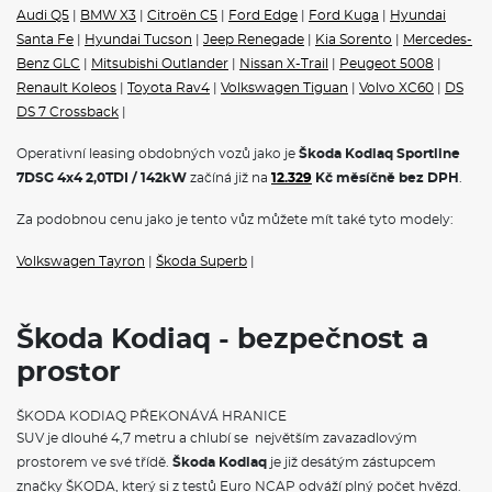
Audi Q5
|
BMW X3
|
Citroën C5
|
Ford Edge
|
Ford Kuga
|
Hyundai
Santa Fe
|
Hyundai Tucson
|
Jeep Renegade
|
Kia Sorento
|
Mercedes-
Benz GLC
|
Mitsubishi Outlander
|
Nissan X-Trail
|
Peugeot 5008
|
Renault Koleos
|
Toyota Rav4
|
Volkswagen Tiguan
|
Volvo XC60
|
DS
DS 7 Crossback
|
Operativní leasing obdobných vozů jako je
Škoda Kodiaq Sportline
7DSG 4x4 2,0TDI / 142kW
začíná již na
12.329
Kč měsíčně bez DPH
.
Za podobnou cenu jako je tento vůz můžete mít také tyto modely:
Volkswagen Tayron
|
Škoda Superb
|
Škoda Kodiaq - bezpečnost a
prostor
ŠKODA KODIAQ PŘEKONÁVÁ HRANICE
SUV je dlouhé 4,7 metru a chlubí se největším zavazadlovým
prostorem ve své třídě.
Škoda Kodiaq
je již desátým zástupcem
značky ŠKODA, který si z testů Euro NCAP odváží plný počet hvězd.