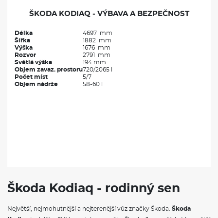
ŠKODA KODIAQ - VÝBAVA A BEZPEČNOST
Délka
4697 mm
Šířka
1882 mm
Výška
1676 mm
Rozvor
2791 mm
Světlá výška
194 mm
Objem zavaz. prostoru
720/2065 l
Počet míst
5/7
Objem nádrže
58-60 l
Škoda Kodiaq - rodinný sen
Největší, nejmohutnější a nejterenější vůz značky Škoda.
Škoda