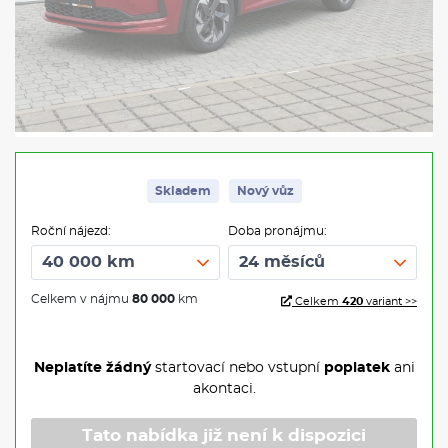
Skladem
Nový vůz
Roční nájezd:
Doba pronájmu:
Celkem v nájmu
80 000
km
Celkem
420
variant >>
Neplatíte žádný
startovací nebo vstupní
poplatek
ani
akontaci.
Tato nabídka již není k dispozici