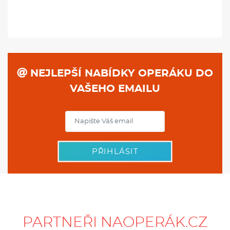
NEJLEPŠÍ NABÍDKY OPERÁKU DO
VAŠEHO EMAILU
PŘIHLÁSIT
PARTNEŘI NAOPERÁK.CZ