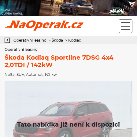
Operativní leasing Škoda Kodiaq Sportline 7DSG 4x4 2,0TDI /
142kW
Operativní leasing
>
Škoda
>
Kodiaq
Operativní leasing
Škoda Kodiaq Sportline 7DSG 4x4
2,0TDI / 142kW
Nafta
,
SUV
,
Automat
, 142 kw