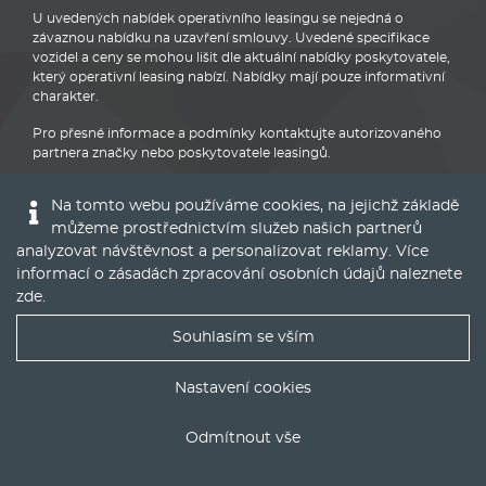
U uvedených nabídek operativního leasingu se nejedná o
závaznou nabídku na uzavření smlouvy. Uvedené specifikace
vozidel a ceny se mohou lišit dle aktuální nabídky poskytovatele,
který operativní leasing nabízí. Nabídky mají pouze informativní
charakter.
Pro přesné informace a podmínky kontaktujte autorizovaného
partnera značky nebo poskytovatele leasingů.
Na tomto webu používáme cookies, na jejichž základě
můžeme prostřednictvím služeb našich partnerů
analyzovat návštěvnost a personalizovat reklamy. Více
informací o zásadách zpracování osobních údajů naleznete
Audi
zde
.
Souhlasím se vším
Nejlepší nabídky operáku do Vašeho emailu
Nastavení cookies
© 2016 - 2022
Global Vision a.s.
|
Nastavení cookies
Odmítnout vše
Runs on
Publis CMS Framework
ODESLAT