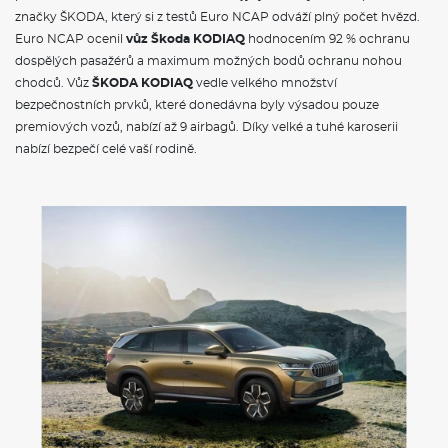
značky ŠKODA, který si z testů Euro NCAP odváží plný počet hvězd.
Euro NCAP ocenil
vůz Škoda KODIAQ
hodnocením 92 % ochranu
dospělých pasažérů a maximum možných bodů ochranu nohou
chodců. Vůz
ŠKODA KODIAQ
vedle velkého množství
bezpečnostních prvků, které donedávna byly výsadou pouze
premiových vozů, nabízí až 9 airbagů. Díky velké a tuhé karoserii
nabízí bezpečí celé vaší rodině.