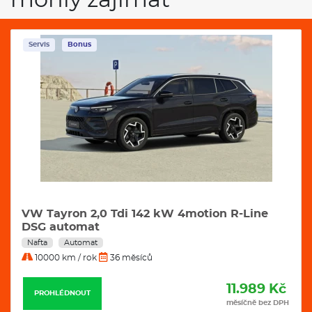
mohly zajímat
Servis
Bonus
VW Tayron 2,0 Tdi 142 kW 4motion R-Line
DSG automat
Nafta
Automat
10000 km / rok
36 měsíců
11.989 Kč
PROHLÉDNOUT
měsíčně bez DPH