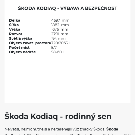
ŠKODA KODIAQ - VÝBAVA A BEZPEČNOST
Délka
4697 mm
Šířka
1882 mm
Výška
1676 mm
Rozvor
2791 mm
Světlá výška
194 mm
Objem zavaz. prostoru
720/2065 l
Počet míst
5/7
Objem nádrže
58-60 l
Škoda Kodiaq - rodinný sen
Největší, nejmohutnější a nejterenější vůz značky Škoda.
Škoda