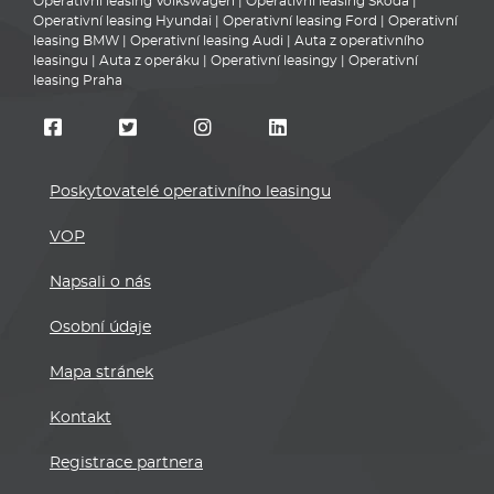
Operativní leasing Volkswagen
|
Operativní leasing Škoda
|
Operativní leasing Hyundai
|
Operativní leasing Ford
|
Operativní
leasing BMW
|
Operativní leasing Audi
|
Auta z operativního
leasingu
|
Auta z operáku
|
Operativní leasingy
|
Operativní
leasing Praha
Poskytovatelé operativního leasingu
VOP
Napsali o nás
Osobní údaje
Mapa stránek
Kontakt
Registrace partnera