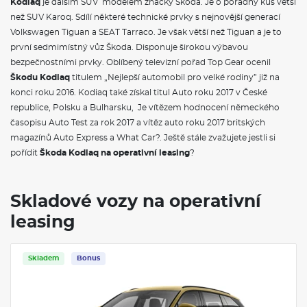
Kodiaq
je dalším SUV modelem značky Škoda. Je o pořádný kus větší
než SUV Karoq. Sdílí některé technické prvky s nejnovější generací
Volkswagen Tiguan a SEAT Tarraco. Je však větší než Tiguan a je to
první sedmimístný vůz Škoda. Disponuje širokou výbavou
bezpečnostními prvky. Oblíbený televizní pořad Top Gear ocenil
Škodu Kodiaq
titulem „Nejlepší automobil pro velké rodiny” již na
konci roku 2016. Kodiaq také získal titul Auto roku 2017 v České
republice, Polsku a Bulharsku, Je vítězem hodnocení německého
časopisu Auto Test za rok 2017 a vítěz auto roku 2017 britských
magazínů Auto Express a What Car?. Ještě stále zvažujete jestli si
pořídit
Škoda Kodiaq na operativní leasing
?
Skladové vozy na operativní
leasing
Skladem
Bonus