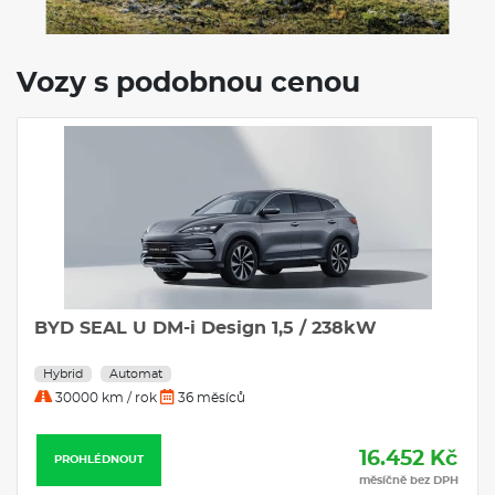
Vozy s podobnou cenou
BYD SEAL U DM-i Design 1,5 / 238kW
Hybrid
Automat
30000 km / rok
36 měsíců
16.452 Kč
PROHLÉDNOUT
měsíčně bez DPH