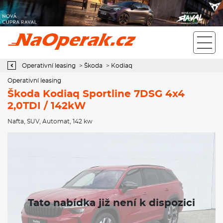
Operativní leasing Škoda Kodiaq Sportline 7DSG 4x4 2,0TDI /
142kW
Operativní leasing
>
Škoda
>
Kodiaq
Operativní leasing
Škoda Kodiaq Sportline 7DSG 4x4
2,0TDI / 142kW
Nafta
,
SUV
,
Automat
, 142 kw