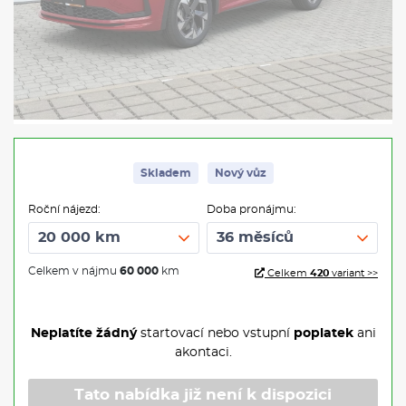
Skladem
Nový vůz
Roční nájezd:
Doba pronájmu:
Celkem v nájmu
60 000
km
Celkem
420
variant >>
Neplatíte žádný
startovací nebo vstupní
poplatek
ani
akontaci.
Tato nabídka již není k dispozici