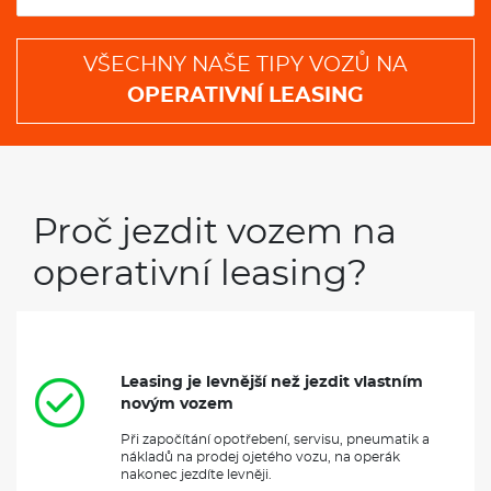
VŠECHNY NAŠE TIPY VOZŮ NA
OPERATIVNÍ LEASING
Proč jezdit vozem na
operativní leasing?
Leasing je levnější než jezdit vlastním
novým vozem
Při započítání opotřebení, servisu, pneumatik a
nákladů na prodej ojetého vozu, na operák
nakonec jezdíte levněji.