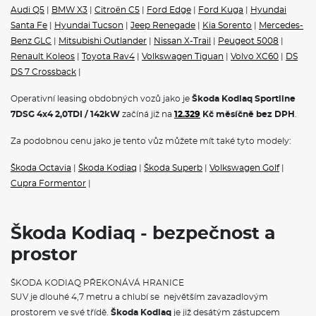
Audi Q5
|
BMW X3
|
Citroën C5
|
Ford Edge
|
Ford Kuga
|
Hyundai
Santa Fe
|
Hyundai Tucson
|
Jeep Renegade
|
Kia Sorento
|
Mercedes-
Benz GLC
|
Mitsubishi Outlander
|
Nissan X-Trail
|
Peugeot 5008
|
Renault Koleos
|
Toyota Rav4
|
Volkswagen Tiguan
|
Volvo XC60
|
DS
DS 7 Crossback
|
Operativní leasing obdobných vozů jako je
Škoda Kodiaq Sportline
7DSG 4x4 2,0TDI / 142kW
začíná již na
12.329
Kč měsíčně bez DPH
.
Za podobnou cenu jako je tento vůz můžete mít také tyto modely:
Škoda Octavia
|
Škoda Kodiaq
|
Škoda Superb
|
Volkswagen Golf
|
Cupra Formentor
|
Škoda Kodiaq - bezpečnost a
prostor
ŠKODA KODIAQ PŘEKONÁVÁ HRANICE
SUV je dlouhé 4,7 metru a chlubí se největším zavazadlovým
prostorem ve své třídě.
Škoda Kodiaq
je již desátým zástupcem