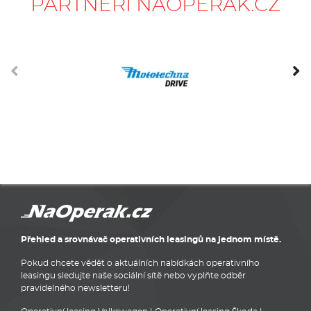
PARTNEŘI NAOPERÁK.CZ
Přehled a srovnávač operativních leasingů na jednom místě.
Pokud chcete vědět o aktuálních nabídkách operativního
leasingu sledujte naše sociální sítě nebo vyplňte odběr
pravidelného newsletteru!