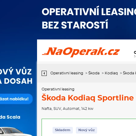
Operativní leasing Škoda Kodiaq Sportline 7DSG 4x4 2,0TDI /
142kW
Operativní leasing
>
Škoda
>
Kodiaq
>
Škoda 
Operativní leasing
Škoda Kodiaq Sportline
Nafta
,
SUV
,
Automat
, 142 kw
Skladem
Nový vůz