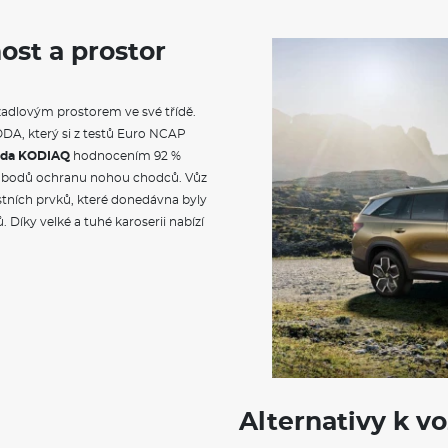
ost a prostor
zadlovým prostorem ve své třídě.
DA, který si z testů Euro NCAP
oda KODIAQ
hodnocením 92 %
bodů ochranu nohou chodců. Vůz
tních prvků, které donedávna byly
 Díky velké a tuhé karoserii nabízí
Alternativy k v