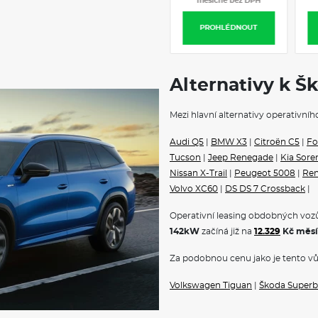
měsíčně bez DPH
měsíčně bez DPH
PROHLÉDNOUT
PROHLÉDNOUT
Alternativy k Š
Mezi hlavní alternativy operativní
Audi Q5
|
BMW X3
|
Citroën C5
|
Fo
Tucson
|
Jeep Renegade
|
Kia Sore
Nissan X-Trail
|
Peugeot 5008
|
Ren
Volvo XC60
|
DS DS 7 Crossback
|
Operativní leasing obdobných vozů
142kW
začíná již na
12.329
Kč měsí
Za podobnou cenu jako je tento vů
Volkswagen Tiguan
|
Škoda Superb