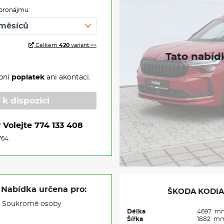
pronájmu:
Celkem
420
variant >>
pní
poplatek
ani akontaci.
 k dispozici
?
Volejte
774 133 408
764
Nabídka určena pro:
ŠKODA KODIA
Soukromé osoby
Délka
4697 m
Šířka
1882 m