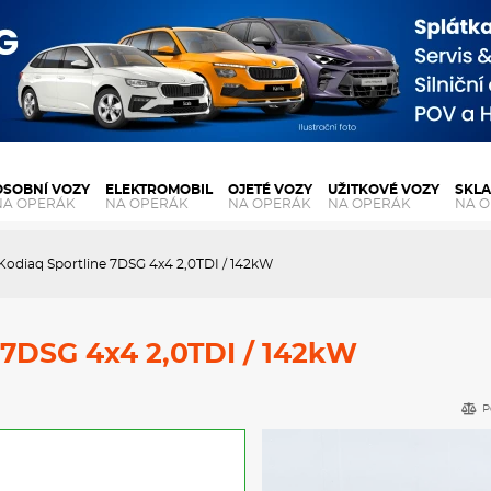
OSOBNÍ VOZY
ELEKTROMOBIL
OJETÉ VOZY
UŽITKOVÉ VOZY
SKL
NA OPERÁK
NA OPERÁK
NA OPERÁK
NA OPERÁK
NA 
Kodiaq Sportline 7DSG 4x4 2,0TDI / 142kW
 7DSG 4x4 2,0TDI / 142kW
P