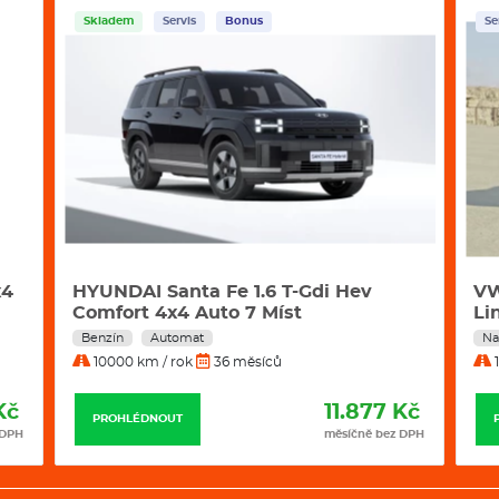
Skladem
Servis
Bonus
Se
x4
HYUNDAI Santa Fe 1.6 T-Gdi Hev
VW
Comfort 4x4 Auto 7 Míst
Li
Benzín
Automat
Na
10000 km / rok
36 měsíců
1
Kč
11.877 Kč
PROHLÉDNOUT
 DPH
měsíčně bez DPH