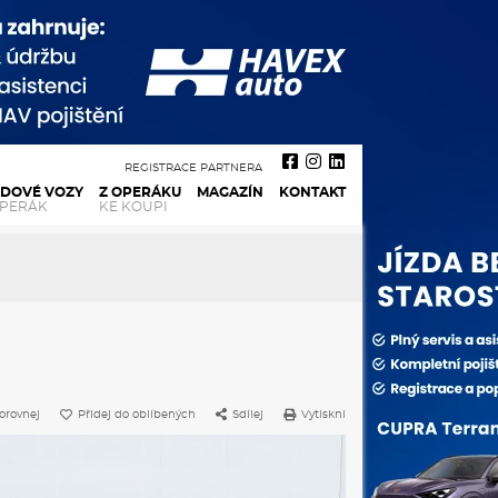
REGISTRACE PARTNERA
ADOVÉ VOZY
Z OPERÁKU
MAGAZÍN
KONTAKT
OPERÁK
KE KOUPI
orovnej
Přidej do oblíbených
Sdílej
Vytiskni