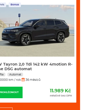
rvis
Bonus
Skladem
Servis
 Tayron 2,0 Tdi 142 kW 4motion R-
Škoda Kamiq 
ne DSG automat
DSG
fta
Automat
Benzín
Autom
0000 km / rok
36 měsíců
10000 km / rok
11.989 Kč
PROHLÉDNOUT
PROHLÉDNOUT
měsíčně bez DPH