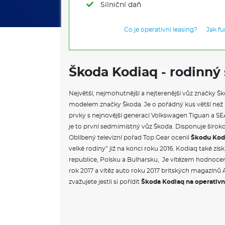
Silniční daň
Co je operativní leasing?
Jak f
Škoda Kodiaq - rodinný
Největší, nejmohutnější a nejterenější vůz značky Š
modelem značky Škoda. Je o pořádný kus větší než S
prvky s nejnovější generací Volkswagen Tiguan a SEA
je to první sedmimístný vůz Škoda. Disponuje širo
Oblíbený televizní pořad Top Gear ocenil
Škodu Kod
velké rodiny” již na konci roku 2016. Kodiaq také získ
republice, Polsku a Bulharsku, Je vítězem hodnoce
rok 2017 a vítěz auto roku 2017 britských magazínů 
zvažujete jestli si pořídit
Škoda Kodiaq na operativn