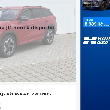
Q - VÝBAVA A BEZPEČNOST
m
m