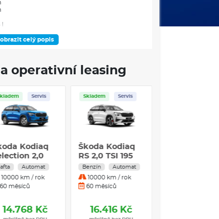
m
m
 l
obrazit celý popis
a operativní leasing
Skladem
Servis
Skladem
Servis
koda Kodiaq
Škoda Kodiaq
lection 2,0
RS 2,0 TSI 195
DI 142 kW 7°
kW 7°
afta
Automat
Benzín
Automat
utomatická
automatická
10000 km / rok
10000 km / rok
SG 4x4
DSG 4x4
60 měsíců
60 měsíců
14.768 Kč
16.416 Kč