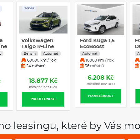
Servis
Servis
Servis
a
Volkswagen
Hyundai i30
Cupra Terramar
Ford Kuga 1,5
F
ine
Taigo R-Line
kombi 1,0 T-
VZ 2.0 TSI
EcoBoost
D
People 1,5 TSI
GDI GO CZECH
195kW DSG
137kW
H
t
Benzín
Manuál
Automat
Benzín
Automat
Automat
A
.
110 kW 7DSG
85kW MT
4WD
Titanium auto
e
60000 km / rok
10000 km / rok
30000 km / rok
10000 km / rok
24 měsíců
36 měsíců
25 měsíců
36 měsíců
4.694 Kč
6.208 Kč
č
18.877 Kč
18.883 Kč
měsíčně bez DPH
měsíčně bez DPH
H
měsíčně bez DPH
měsíčně bez DPH
PROHLÉDNOUT
PROHLÉDNOUT
PROHLÉDNOUT
PROHLÉDNOUT
ho leasingu, které by Vás mo