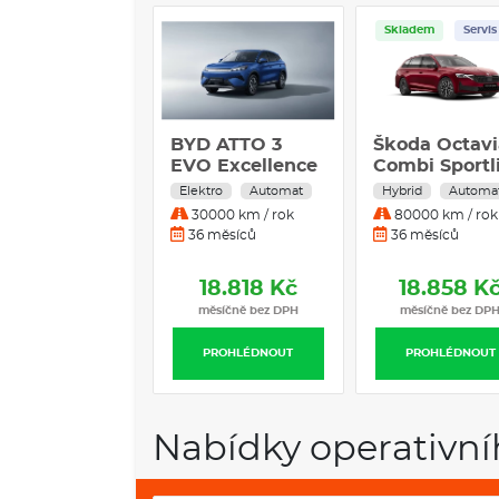
Skladem
Servis
BYD ATTO 3
Škoda Octavi
EVO Excellence
Combi Sportl
AWD / 330 kW
1,5 TSI Hybrid
Elektro
Automat
Hybrid
Automa
110 kW 7-stup
30000 km / rok
80000 km / rok
automat.
36 měsíců
36 měsíců
18.818 Kč
18.858 K
měsíčně bez DPH
měsíčně bez DP
PROHLÉDNOUT
PROHLÉDNOUT
Nabídky operativní