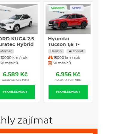
Skladem
Servis
ORD KUGA 2.5
Hyundai
uratec Hybrid
Tucson 1,6 T-
EV Titanium
GDI GO CZECH
utomat
Benzín
Automat
CVT
4×2 110 kW DCT
10000 km / rok
15000 km / rok
36 měsíců
36 měsíců
6.589 Kč
6.956 Kč
měsíčně bez DPH
měsíčně bez DPH
PROHLÉDNOUT
PROHLÉDNOUT
hly zajímat