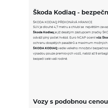
Škoda Kodiaq - bezpečn
ŠKODA KODIAQ PŘEKONÁVÁ HRANICE
SUV je dlouhé 4,7 metru a chlubí se největším zava
Škoda Kodiaq
je již desátým zástupcem značky ŠKO
odváží plný počet hvězd. Euro NCAP ocenil
vůz Šk
ochranu dospělých pasažérů a maximum možných 
ŠKODA KODIAQ
vedle velkého množství bezpečnos
výsadou pouze premiových vozů, nabízí až 9 airbagů.
bezpečí celé vaší rodině.
Vozy s podobnou cenou