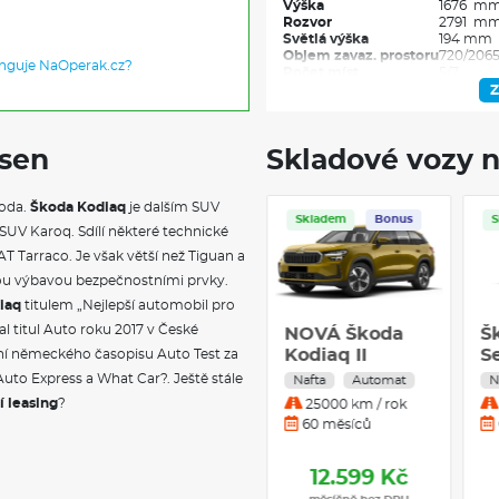
Výška
1676 m
Rozvor
2791 m
Světlá výška
194 mm
Objem zavaz. prostoru
720/2065
unguje NaOperak.cz?
Počet míst
5/7
Objem nádrže
58-60 l
Z
 sen
Skladové vozy n
koda.
Škoda Kodiaq
je dalším SUV
Skladem
Servis
Skladem
Bonus
UV Karoq. Sdílí některé technické
T Tarraco. Je však větší než Tiguan a
kou výbavou bezpečnostními prvky.
iaq
titulem „Nejlepší automobil pro
al titul Auto roku 2017 v České
Škoda Kodiaq
NOVÁ Škoda
Š
Sportline 2.0
Kodiaq II
Se
ní německého časopisu Auto Test za
TDI 142 kW
Selection 2,0
T
Auto Express a What Car?. Ještě stále
Nafta
Automat
Nafta
Automat
N
Nafta 4x4
TDI 193k DSG -
a
í leasing
?
15000 km / rok
25000 km / rok
Automatická
4x4
D
36 měsíců
60 měsíců
převodovka
12.206 Kč
12.599 Kč