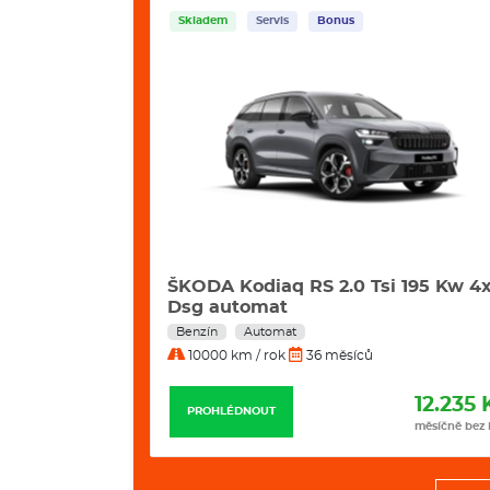
Skladem
Servis
Bonus
2 Kw Excl.
ŠKODA Kodiaq RS 2.0 Tsi 195 Kw 4
Dsg automat
Benzín
Automat
10000 km / rok
36 měsíců
11.799 Kč
12.235 
PROHLÉDNOUT
měsíčně bez DPH
měsíčně bez