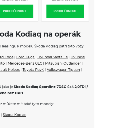
měsíčně bez DPH
měsíčně bez DPH
PROHLÉDNOUT
PROHLÉDNOUT
koda Kodiaq na operák
ho leasingu k modelu Škoda Kodiaq patří tyto vozy:
rd Edge
|
Ford Kuga
|
Hyundai Santa Fe
|
Hyundai
nto
|
Mercedes-Benz GLC
|
Mitsubishi Outlander
|
ault Koleos
|
Toyota Rav4
|
Volkswagen Tiguan
|
 jako je
Škoda Kodiaq Sportline 7DSG 4x4 2,0TDI /
čně bez DPH
.
z můžete mít také tyto modely:
|
Škoda Kodiaq
|