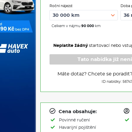
Roční nájezd:
Doba 
Celkem v nájmu
90 000
km
Neplatíte žádný
startovací nebo vstu
Tato nabídka již není
Máte dotaz? Chcete se poradit
ID nabídky: 5674
Cena obsahuje:
Povinné ručení
Havarijní pojištění