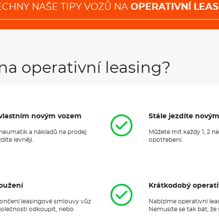
ECHNY NAŠE TIPY VOZŮ NA
OPERATIVNÍ LEAS
na operativní leasing?
it vlastním novým vozem
Stále jezdíte nový
 pneumatik a nákladů na prodej
Můžete mít každý 1, 2 n
íte levněji.
opotřebení.
oužení
Krátkodobý operati
ukončení leasingové smlouvy vůz
Nabízíme operativní lea
polečnosti odkoupit, nebo
Nemusíte se tak bát, že