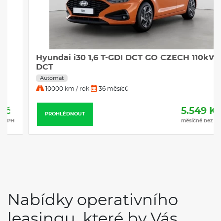
Hyundai i30 1,6 T-GDI DCT GO CZECH 110kW
DCT
Automat
10000 km / rok
36 měsíců
5.549 Kč
PROHLÉDNOUT
měsíčně bez DPH
Nabídky operativního
leasingu, které by Vás
mohly zajímat
Skladem
Servis
Bonus