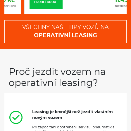
Proč jezdit vozem na
operativní leasing?
Leasing je levnější než jezdit vlastním
novým vozem
Při započítání opotřebení, servisu, pneumatik a
nákladů na prodej ojetého vozu, na operák
nakonec jezdíte levněji.
Stále jezdíte novým vozem
Můžete mít každý 1, 2 nebo 3 roky nový vůz. Bez
problémů, bez opotřebení.