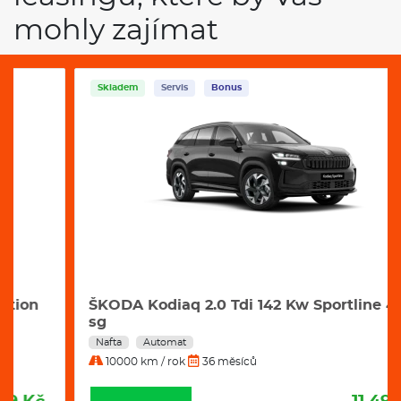
ŠKODA Kodiaq 2.0 Tdi 142 Kw Sportline 4x4
sg
Nafta
Automat
10000 km / rok
36 měsíců
11.498 Kč
PROHLÉDNOUT
měsíčně bez DPH
VŠECHNY NAŠE TIPY VOZŮ NA
OPERATIVNÍ LEASING