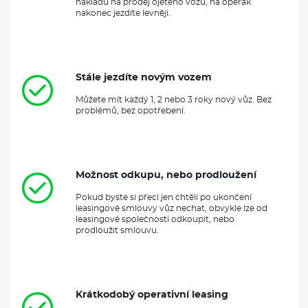
Možnost odkupu, nebo prodloužení
Pokud byste si přeci jen chtěli po ukončení
leasingové smlouvy vůz nechat, obvykle lze od
leasingové společnosti odkoupit, nebo
prodloužit smlouvu.
Krátkodobý operativní leasing
Nabízíme operativní leasing poskytovatelů už od
několika měsíců. Nemusíte se tak bát, že se
uvážete na dlouhou dobu.