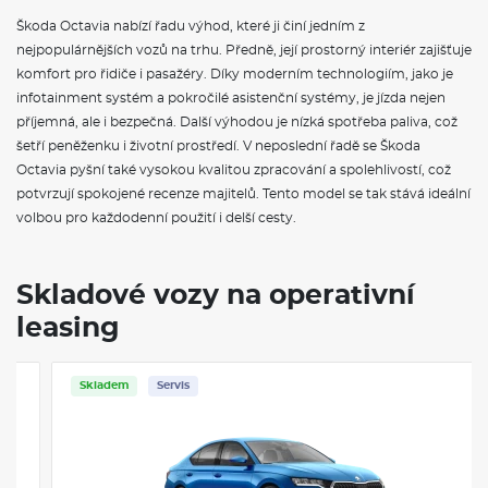
Sada nářadí a zvedák vozu
Škoda Octavia nabízí řadu výhod, které ji činí jedním z
Škoda Prodloužená záruka na 5 let, do 100 000 km
nejpopulárnějších vozů na trhu. Předně, její prostorný interiér zajišťuje
komfort pro řidiče i pasažéry. Díky moderním technologiím, jako je
VÝBAVA VE VÝBAVA STUPNI
infotainment systém a pokročilé asistenční systémy, je jízda nejen
příjemná, ale i bezpečná. Další výhodou je nízká spotřeba paliva, což
Rozpoznávání dopravních značek s hlídáním rychlosti
Odkládací schránky v zavazadlovém prostoru
šetří peněženku i životní prostředí. V neposlední řadě se Škoda
Kryt zavazadlového prostoru (plato)
Octavia pyšní také vysokou kvalitou zpracování a spolehlivostí, což
Deštník ve dveřích řidiče
potvrzují spokojené recenze majitelů. Tento model se tak stává ideální
Vnitřní zpětné zrcátko s automatickým stmíváním
volbou pro každodenní použití i delší cesty.
Elektrické ovládání oken vpředu a vzadu
Sluneční clony s kosmetickým zrcátkem na straně řidiče a
spolujezdce
Dekorativní obložení palubní desky Silver Square Haptic
Skladové vozy na operativní
Dvouzónová klimatizace Climatronic
Osvětlení zavazadlového prostoru
leasing
Textilní koberce vpředu a vzadu
Vyhřívané čelní sklo
Sunset
Skladem
Servis
Síťový program s 2 cargo elementy
Oboustranný koberec do zavazadlového prostoru
Sada nápisů "Hybrid"
Nárazníky v barvě karoserie s chromovanou lištou
Černé orámování oken