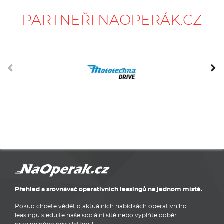
Přehled a srovnávač operativních leasingů na jednom místě.
Pokud chcete vědět o aktuálních nabídkách operativního
leasingu sledujte naše sociální sítě nebo vyplňte odběr
pravidelného newsletteru!
Operativní leasing Volkswagen
|
Operativní leasing Škoda
|
Operativní leasing Hyundai
|
Operativní leasing Ford
|
Operativní
leasing BMW
|
Operativní leasing Audi
|
Auta z operativního
leasingu
|
Auta z operáku
|
Operativní leasingy
|
Operativní
leasing Praha