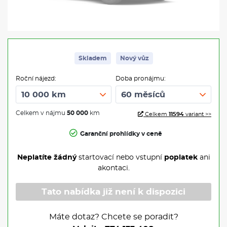
Skladem
Nový vůz
Roční nájezd:
Doba pronájmu:
Celkem v nájmu
50 000
km
Celkem
11594
variant >>
Garanční prohlídky v ceně
Neplatíte žádný
startovací nebo vstupní
poplatek
ani
akontaci.
Tato nabídka již není k dispozici
Máte dotaz? Chcete se poradit?