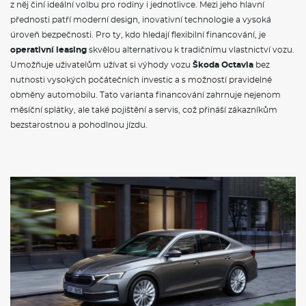
Umožňuje uživatelům užívat si výhody vozu
Škoda Octavia
bez
ZÁKLADNÍ INFORMACE O SOUČASNÉM
MODELU VOZU ŠKODA OCTAVIA
nutnosti vysokých počátečních investic a s možností pravidelné
obměny automobilu. Tato varianta financování zahrnuje nejenom
Škoda Octavia
je jedním z nejpopulárnějších modelů
měsíční splátky, ale také pojištění a servis, což přináší zákazníkům
automobilky
Škoda
, který se těší velké oblibě mezi řidiči po
bezstarostnou a pohodlnou jízdu.
celém světě. Současný model, představený v roce 2020, přichází
s modernizovaným designem a širokou nabídkou technologií.
Octavia
nabízí prostorný interiér a komfortní jízdu, což z ní činí
ideální volbu pro rodiny i jednotlivce. Pod kapotou najdete
efektivní motory, včetně
benzinových
a
naftových variant
, které
splňují přísné emisní normy. Novinkou je také
hybridní verze
,
která kombinuje klasický spalovací motor s elektrickým
pohonem, a tak nabízí nižší spotřebu paliva a ekologičtější
provoz.
Škoda Octavia
je proto skvělou volbou pro ty, kteří
hledají stylový, ekologický a prostorný automobil.
VÝBAVA:
Klimatizace