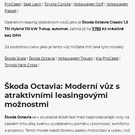
Front Assist - s upozorněním a zabržděním při hrozící kolizi s
TSI Hybrid 110 kW 7-stup. automat.
začíná již na
7.753
Kč měsíčně
vozidly, chodci a cyklisty
bez DPH
.
Světelný a dešťový senzor
Manuální regulace sklonu světlometů
Za podobnou cenu jako je tento vůz můžete mít také tyto modely:
Dvoutónová siréna
Světla pro denní svícení s funkcí Coming Home a Leaving
Škoda Scala
|
Škoda Octavia
|
Volkswagen Tiguan
|
Kia ProCeed
|
Home
Toyota Yaris Cross
|
Signalizace nezapnutého bezpečnostního pásu
Přídavné odrazky (oblast dveří)
Elektronická dětská pojistka
Adaptivní vedení v jízdním pruhu (Lane Assist+), asistent pro
Škoda Octavia: Moderní vůz s
jízdu v koloně (Traffic Jam Assist) a nouzový asistent
Prediktivní tempomat
atraktivními leasingovými
Systém Start/Stop
možnostmi
Držák telefonu a tabletu, 3. klíč, odpadkový koš ve dveřích
Středová konzola s držáky nápojů, žaluzií, držák multimédií a
odkládací přihrádka za středovou konzolou
Škoda Octavia
se v současné době řadí mezi nejprodávanější vozy na
českém trhu díky svému vyváženému poměru výkonnosti, komfortu
POJIŠTĚNÍ
a prostoru. Tento model nabízí širokou paletu motorizací a výbav, což
z něj činí ideální volbu pro rodiny i jednotlivce. Mezi jeho hlavní
Povinné ručení
přednosti patří moderní design, inovativní technologie a vysoká
Havarijní pojištění se spoluúčastí 10%
úroveň bezpečnosti. Pro ty, kdo hledají flexibilní financování, je
Pojištění skel
operativní leasing
skvělou alternativou k tradičnímu vlastnictví vozu.