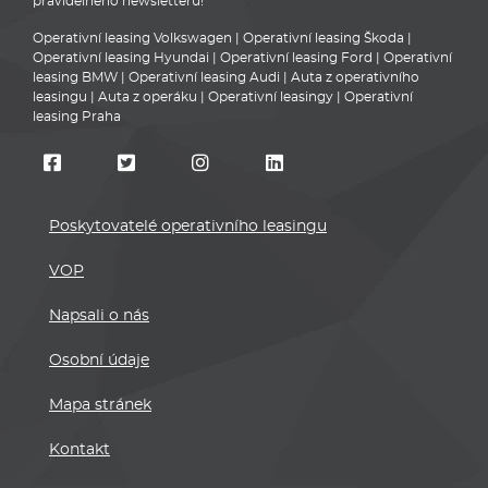
Poskytovatelé operativního leasingu
VOP
Napsali o nás
Osobní údaje
Mapa stránek
Kontakt
Registrace partnera
U uvedených nabídek operativního leasingu se nejedná o
závaznou nabídku na uzavření smlouvy. Uvedené specifikace
vozidel a ceny se mohou lišit dle aktuální nabídky poskytovatele,
který operativní leasing nabízí. Nabídky mají pouze informativní
charakter.
Pro přesné informace a podmínky kontaktujte autorizovaného