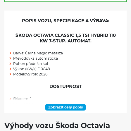
POPIS VOZU, SPECIFIKACE A VÝBAVA:
ŠKODA OCTAVIA CLASSIC 1,5 TSI HYBRID 110
KW 7-STUP. AUTOMAT.
Barva: Černá Magic metalíza
Převodovka automatická
Pohon předních kol
Výkon (kW/k): 110/148
Modelový rok: 2026
DOSTUPNOST
Skladem: 1
Ve výrobě: 0
Zobrazit celý popis
VÝBAVA NAD RÁMEC VÝBAVOVÉHO STUPNĚ
Výhody vozu Škoda Octavia
Rezervní kolo (neplnohodnotné)