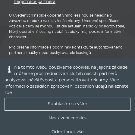
partnera značky nebo poskytovatele leasingů.
BMW
Na tomto webu používáme cookies, na jejichž základě
můžeme prostřednictvím služeb našich partnerů
© 2016 - 2022
Global Vision a.s.
|
Nastavení cookies
analyzovat návštěvnost a personalizovat reklamy. Více
Runs on
Publis CMS Framework
informací o zásadách zpracování osobních údajů naleznete
zde
.
Souhlasím se vším
Nejlepší nabídky operáku do Vašeho emailu
Nastavení cookies
Odmítnout vše