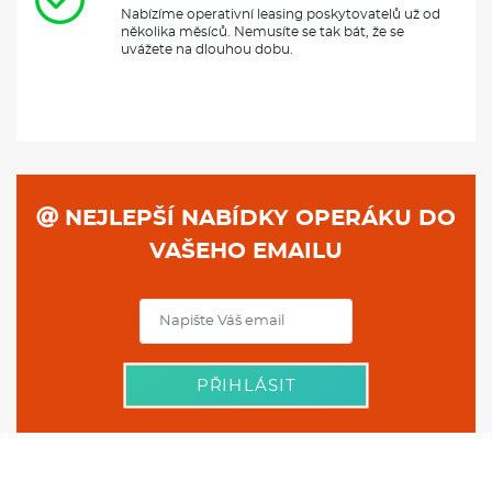
NEJLEPŠÍ NABÍDKY OPERÁKU DO
VAŠEHO EMAILU
PŘIHLÁSIT
PARTNEŘI NAOPERÁK.CZ