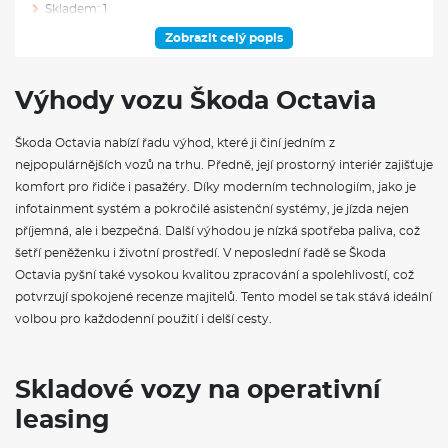
Skladem: 1
Ve výrobě: 0
Zobrazit celý popis
VÝBAVA NAD RÁMEC VÝBAVOVÉHO STUPNĚ
Výhody vozu Škoda Octavia
Disky kol z lehké slitiny Lerna 18" antracitové leštěné 7,5J × 18"
ET48
Škoda Octavia nabízí řadu výhod, které ji činí jedním z
Pneumatiky 225/45 R18 91Y
nejpopulárnějších vozů na trhu. Předně, její prostorný interiér zajišťuje
Krytky šroubů kol
Lerna 18" antracitová leštěná
komfort pro řidiče i pasažéry. Díky moderním technologiím, jako je
Adaptér zásuvky tažného zařízení
infotainment systém a pokročilé asistenční systémy, je jízda nejen
Tažné zařízení sklopné - elektronicky odjistitelné
příjemná, ale i bezpečná. Další výhodou je nízká spotřeba paliva, což
Příprava pro služby ŠKODA Connect L
šetří peněženku i životní prostředí. V neposlední řadě se Škoda
Head-up displej
Digitální asistentka Laura - hlasové ovládání
Octavia pyšní také vysokou kvalitou zpracování a spolehlivostí, což
KESSY - bezklíčové zamykání a startování
potvrzují spokojené recenze majitelů. Tento model se tak stává ideální
Adaptivní vedení v jízdním pruhu (Lane Assist+), asistent pro
volbou pro každodenní použití i delší cesty.
jízdu v koloně a nouzový asistent
Alarm
Virtuální kokpit 10"
Navigační systém
Skladové vozy na operativní
Hlídání mrtvého úhlu (Side Assist)
leasing
Automatické parkování s parkováním na dálku
Infotainment Navi 13"