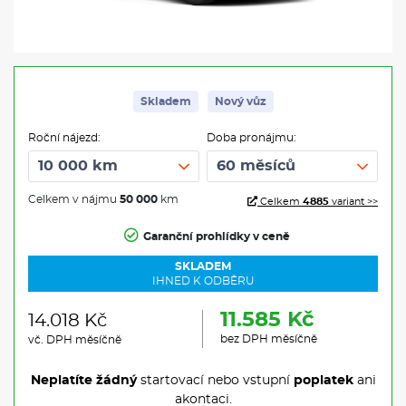
Skladem
Nový vůz
Roční nájezd:
Doba pronájmu:
Celkem v nájmu
50 000
km
Celkem
4885
variant >>
Garanční prohlídky v ceně
SKLADEM
IHNED K ODBĚRU
11.585 Kč
14.018 Kč
bez DPH měsíčně
vč. DPH měsíčně
Neplatíte žádný
startovací nebo vstupní
poplatek
ani
akontaci.