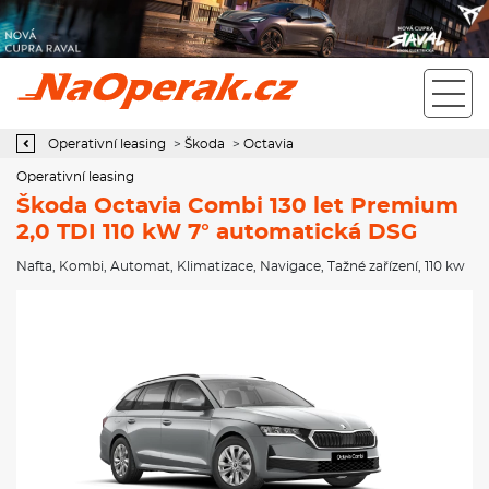
Operativní leasing Škoda Octavia Combi 130 let Premium 2,0 TDI
110 kW 7° automatická DSG
Operativní leasing
>
Škoda
>
Octavia
Operativní leasing
Škoda Octavia Combi 130 let Premium
2,0 TDI 110 kW 7° automatická DSG
Nafta
,
Kombi
,
Automat
,
Klimatizace
,
Navigace
,
Tažné zařízení
, 110 kw