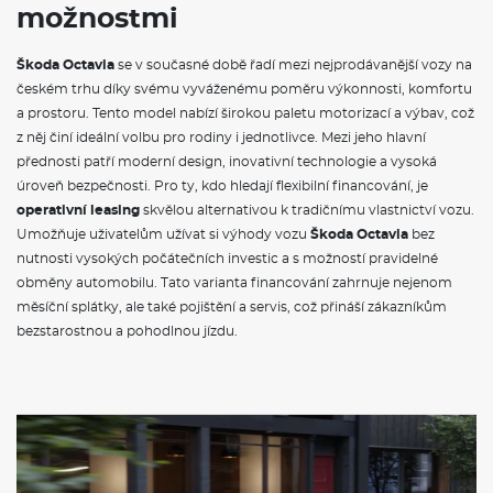
Parkovací kamera vzadu
možnostmi
Ambientní LED osvětlení
Volba jízdního režimu
Elektronická dětská pojistka
Škoda Octavia
se v současné době řadí mezi nejprodávanější vozy na
Automatická regulace sklonu světlometů
českém trhu díky svému vyváženému poměru výkonnosti, komfortu
Přídavné odrazky (oblast dveří)
a prostoru. Tento model nabízí širokou paletu motorizací a výbav, což
Systém Start/Stop
z něj činí ideální volbu pro rodiny i jednotlivce. Mezi jeho hlavní
Držák telefonu a tabletu, 3. klíč, odpadkový koš ve dveřích
přednosti patří moderní design, inovativní technologie a vysoká
Sada nářadí a zvedák vozu
Středová konzola s držáky nápojů, žaluzií, držák multimédií a
úroveň bezpečnosti. Pro ty, kdo hledají flexibilní financování, je
odkládací přihrádka za středovou konzolou
operativní leasing
skvělou alternativou k tradičnímu vlastnictví vozu.
Umožňuje uživatelům užívat si výhody vozu
Škoda Octavia
bez
POJIŠTĚNÍ
nutnosti vysokých počátečních investic a s možností pravidelné
obměny automobilu. Tato varianta financování zahrnuje nejenom
Povinné ručení
měsíční splátky, ale také pojištění a servis, což přináší zákazníkům
Havarijní pojištění se spoluúčastí 10%
bezstarostnou a pohodlnou jízdu.
Pojištění skel
ZÁKLADNÍ INFORMACE O SOUČASNÉM
MODELU VOZU ŠKODA OCTAVIA
Škoda Octavia
je jedním z nejpopulárnějších modelů
automobilky
Škoda
, který se těší velké oblibě mezi řidiči po
celém světě. Současný model, představený v roce 2020, přichází