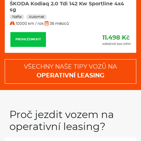
HYUNDAI Santa Fe 1.6 T-Gdi Hev Comfort 4x4
Auto 7 Míst
Benzín
Automat
10000 km / rok
36 měsíců
11.877 Kč
PROHLÉDNOUT
měsíčně bez DPH
VŠECHNY NAŠE TIPY VOZŮ NA
OPERATIVNÍ LEASING
Proč jezdit vozem na
operativní leasing?