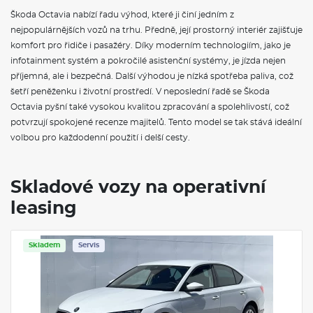
Sada nářadí a zvedák vozu
Škoda Octavia nabízí řadu výhod, které ji činí jedním z
Disky kol z lehké slitiny Mensa 17" stříbrné 7J × 17" ET46
nejpopulárnějších vozů na trhu. Předně, její prostorný interiér zajišťuje
Pneumatiky 205/55 R17 91V
Krytky šroubů kol
komfort pro řidiče i pasažéry. Díky moderním technologiím, jako je
Mensa 17" stříbrná
infotainment systém a pokročilé asistenční systémy, je jízda nejen
Parkovací kamera vzadu
příjemná, ale i bezpečná. Další výhodou je nízká spotřeba paliva, což
Parkovací senzory vpředu
šetří peněženku i životní prostředí. V neposlední řadě se Škoda
Top LED zadní světla s animovanými ukazateli směru jízdy
City plus
Octavia pyšní také vysokou kvalitou zpracování a spolehlivostí, což
potvrzují spokojené recenze majitelů. Tento model se tak stává ideální
VÝBAVA VE VÝBAVA STUPNI
volbou pro každodenní použití i delší cesty.
Rozpoznávání dopravních značek s hlídáním rychlosti
Odkládací schránky v zavazadlovém prostoru
Skladové vozy na operativní
Roletový kryt zavazadlového prostoru
Deštník ve dveřích řidiče
leasing
Vnitřní zpětné zrcátko s automatickým stmíváním
Elektrické ovládání oken vpředu a vzadu
Sluneční clony s kosmetickým zrcátkem na straně řidiče a
Skladem
Servis
spolujezdce
Kožená hlavice řadící páky
Dekorativní obložení palubní desky Silver Square Haptic
Dvouzónová klimatizace Climatronic
Osvětlení zavazadlového prostoru