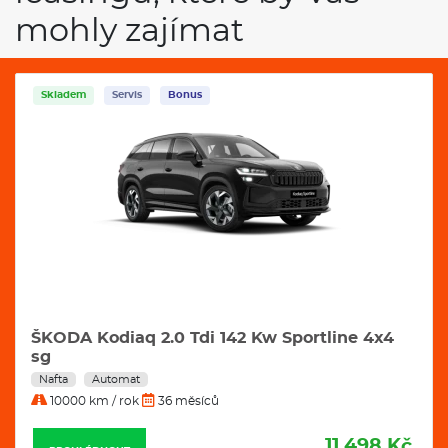
mohly zajímat
Skladem
Servis
Bonus
ŠKODA Kodiaq 2.0 Tdi 142 Kw Excl. Selection
4x4 Dsg
Nafta
Automat
10000 km / rok
36 měsíců
11.799 Kč