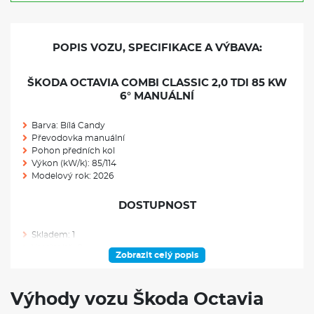
POPIS VOZU, SPECIFIKACE A VÝBAVA:
ŠKODA OCTAVIA COMBI CLASSIC 2,0 TDI 85 KW
6° MANUÁLNÍ
Barva: Bílá Candy
Převodovka manuální
Pohon předních kol
Výkon (kW/k): 85/114
Modelový rok: 2026
DOSTUPNOST
Skladem: 1
Ve výrobě: 0
Zobrazit celý popis
VÝBAVA NAD RÁMEC VÝBAVOVÉHO STUPNĚ
Výhody vozu Škoda Octavia
Rezervní kolo (neplnohodnotné)