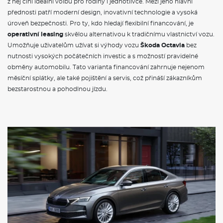
Povinné ručení
z něj činí ideální volbu pro rodiny i jednotlivce. Mezi jeho hlavní
Havarijní pojištění se spoluúčastí 10%
přednosti patří moderní design, inovativní technologie a vysoká
Pojištění skel
úroveň bezpečnosti. Pro ty, kdo hledají flexibilní financování, je
operativní leasing
skvělou alternativou k tradičnímu vlastnictví vozu.
ZÁKLADNÍ INFORMACE O SOUČASNÉM
Umožňuje uživatelům užívat si výhody vozu
Škoda Octavia
bez
MODELU VOZU ŠKODA OCTAVIA
nutnosti vysokých počátečních investic a s možností pravidelné
obměny automobilu. Tato varianta financování zahrnuje nejenom
Škoda Octavia
je jedním z nejpopulárnějších modelů
měsíční splátky, ale také pojištění a servis, což přináší zákazníkům
automobilky
Škoda
, který se těší velké oblibě mezi řidiči po
celém světě. Současný model, představený v roce 2020, přichází
bezstarostnou a pohodlnou jízdu.
s modernizovaným designem a širokou nabídkou technologií.
Octavia
nabízí prostorný interiér a komfortní jízdu, což z ní činí
ideální volbu pro rodiny i jednotlivce. Pod kapotou najdete
efektivní motory, včetně
benzinových
a
naftových variant
, které
splňují přísné emisní normy. Novinkou je také
hybridní verze
,
která kombinuje klasický spalovací motor s elektrickým
pohonem, a tak nabízí nižší spotřebu paliva a ekologičtější
provoz.
Škoda Octavia
je proto skvělou volbou pro ty, kteří
hledají stylový, ekologický a prostorný automobil.
VÝBAVA:
Klimatizace