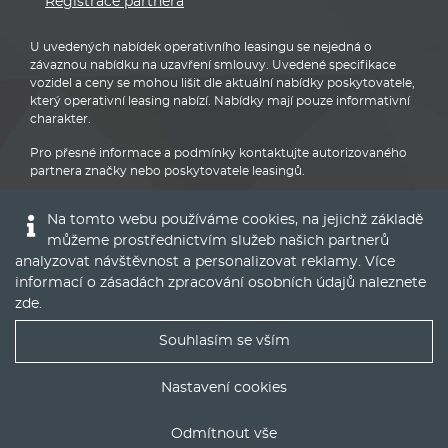
Registrace partnera
U uvedených nabídek operativního leasingu se nejedná o
závaznou nabídku na uzavření smlouvy. Uvedené specifikace
vozidel a ceny se mohou lišit dle aktuální nabídky poskytovatele,
který operativní leasing nabízí. Nabídky mají pouze informativní
charakter.
Pro přesné informace a podmínky kontaktujte autorizovaného
partnera značky nebo poskytovatele leasingů.
Na tomto webu používáme cookies, na jejichž základě
můžeme prostřednictvím služeb našich partnerů
analyzovat návštěvnost a personalizovat reklamy. Více
informací o zásadách zpracování osobních údajů naleznete
BMW
zde
.
Souhlasím se vším
Nejlepší nabídky operáku do Vašeho emailu
Nastavení cookies
© 2016 - 2022
Global Vision a.s.
|
Nastavení cookies
Odmítnout vše
Runs on
Publis CMS Framework
ODESLAT