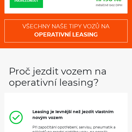
PROHLÉDNOUT
měsíčně bez DPH
VŠECHNY NAŠE TIPY VOZŮ NA
OPERATIVNÍ LEASING
Proč jezdit vozem na
operativní leasing?
Leasing je levnější než jezdit vlastním
novým vozem
Při započítání opotřebení, servisu, pneumatik a
nákladů na prodej ojetého vozu, na operák