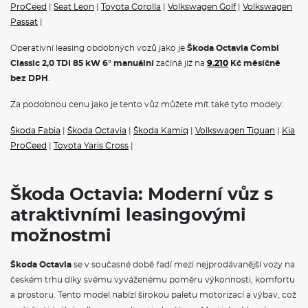
Airbag řidiče a spolujezdce s možností deaktivace na straně
ProCeed
|
Seat Leon
|
Toyota Corolla
|
Volkswagen Golf
|
Volkswagen
spolujezdce, kolenní airbag řidiče
Passat
|
2× boční airbag vpředu, 2× hlavový airbag a středový airbag
12V zásuvka v zavazadlovém prostoru
Operativní leasing obdobných vozů jako je
Škoda Octavia Combi
Hlídání mrtvého úhlu (Side Assist)
Classic 2,0 TDI 85 kW 6° manuální
začíná již na
9.210
Kč měsíčně
Front Assist - s upozorněním a zabržděním při hrozící kolizi s
bez DPH
.
vozidly, chodci a cyklisty
Světelný a dešťový senzor
Manuální regulace sklonu světlometů
Za podobnou cenu jako je tento vůz můžete mít také tyto modely:
Dvoutónová siréna
Světla pro denní svícení s funkcí Coming Home a Leaving
Škoda Fabia
|
Škoda Octavia
|
Škoda Kamiq
|
Volkswagen Tiguan
|
Kia
Home
ProCeed
|
Toyota Yaris Cross
|
Signalizace nezapnutého bezpečnostního pásu
Přídavné odrazky (oblast dveří)
Elektronická dětská pojistka
Adaptivní vedení v jízdním pruhu (Lane Assist+)
Škoda Octavia: Moderní vůz s
Prediktivní tempomat
atraktivními leasingovými
Systém Start/Stop
Držák telefonu a tabletu, 3. klíč, odpadkový koš ve dveřích
možnostmi
Středová konzola s držáky nápojů, žaluzií, držák multimédií a
odkládací přihrádka za středovou konzolou
Škoda Octavia
se v současné době řadí mezi nejprodávanější vozy na
českém trhu díky svému vyváženému poměru výkonnosti, komfortu
POJIŠTĚNÍ
a prostoru. Tento model nabízí širokou paletu motorizací a výbav, což