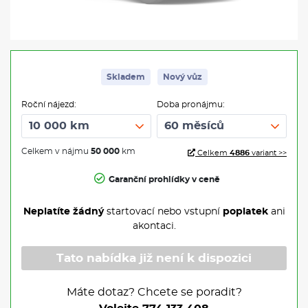
Skladem
Nový vůz
Roční nájezd:
Doba pronájmu:
Celkem v nájmu
50 000
km
Celkem
4886
variant >>
Garanční prohlídky v ceně
Neplatíte žádný
startovací nebo vstupní
poplatek
ani
akontaci.
Tato nabídka již není k dispozici
Máte dotaz? Chcete se poradit?