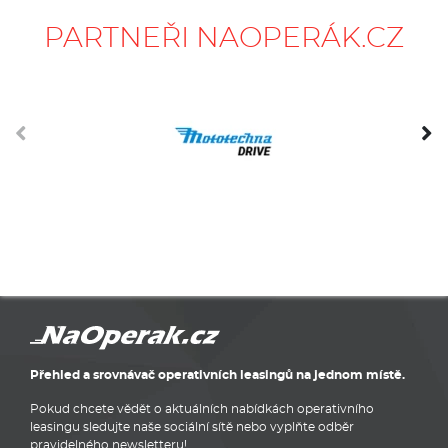
PARTNEŘI NAOPERÁK.CZ
Přehled a srovnávač operativních leasingů na jednom místě.
Pokud chcete vědět o aktuálních nabídkách operativního
leasingu sledujte naše sociální sítě nebo vyplňte odběr
pravidelného newsletteru!