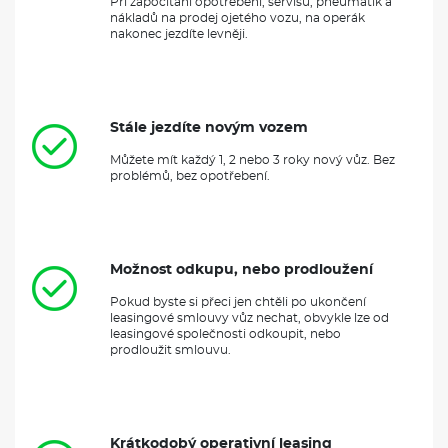
Při započítání opotřebení, servisu, pneumatik a
nákladů na prodej ojetého vozu, na operák
nakonec jezdíte levněji.
Stále jezdíte novým vozem
Můžete mít každý 1, 2 nebo 3 roky nový vůz. Bez
problémů, bez opotřebení.
Možnost odkupu, nebo prodloužení
Pokud byste si přeci jen chtěli po ukončení
leasingové smlouvy vůz nechat, obvykle lze od
leasingové společnosti odkoupit, nebo
prodloužit smlouvu.
Krátkodobý operativní leasing