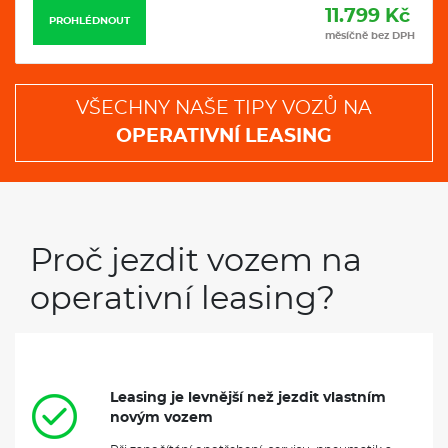
11.799 Kč
PROHLÉDNOUT
měsíčně bez DPH
VŠECHNY NAŠE TIPY VOZŮ NA
OPERATIVNÍ LEASING
Proč jezdit vozem na
operativní leasing?
Leasing je levnější než jezdit vlastním
novým vozem