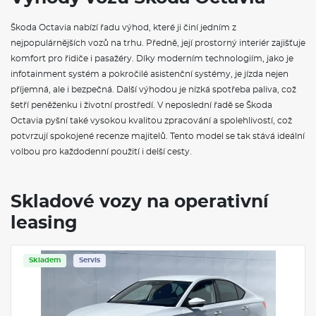
Nezávislé topení
Potah sedadel - Suedia/kůže
Škoda Octavia nabízí řadu výhod, které ji činí jedním z
Komfortní sedadla vpředu
nejpopulárnějších vozů na trhu. Předně, její prostorný interiér zajišťuje
Elektricky ovládaná přední sedadla s pamětí a nastavením
hloubky sedadla
komfort pro řidiče i pasažéry. Díky moderním technologiím, jako je
El. sklopná vyhřívaná zrc. s pamětí, aut. stmívání u řidiče, osv.
infotainment systém a pokročilé asistenční systémy, je jízda nejen
nást. prostoru
příjemná, ale i bezpečná. Další výhodou je nízká spotřeba paliva, což
Elektricky nastavitelné bederní opěrky v předních sedadlech s
šetří peněženku i životní prostředí. V neposlední řadě se Škoda
masážní funkcí
RS Lounge
Octavia pyšní také vysokou kvalitou zpracování a spolehlivostí, což
Pneumatiky 225/40 R19 93Y XL
potvrzují spokojené recenze majitelů. Tento model se tak stává ideální
Disky kol z lehké slitiny Elias 19" antracitové leštěné 7,5J × 19"
volbou pro každodenní použití i delší cesty.
ET48
Elias 19" antracitová leštěná
Adaptér zásuvky tažného zařízení
Tažné zařízení sklopné - elektronicky odjistitelné
Skladové vozy na operativní
Třízónová klimatizace Climatronic
leasing
Sportovní multifunkční kožený vyhřívaný volant s pádly
Paket pro spaní
El. odj. roletový kryt zav. pr., multifunkční kapsa, sluneční
rolety zad. oken
Skladem
Servis
Vyhřívaná zadní sedadla
Vyhřívané čelní sklo
Boční airbagy vzadu
Proaktivní ochrana cestujících