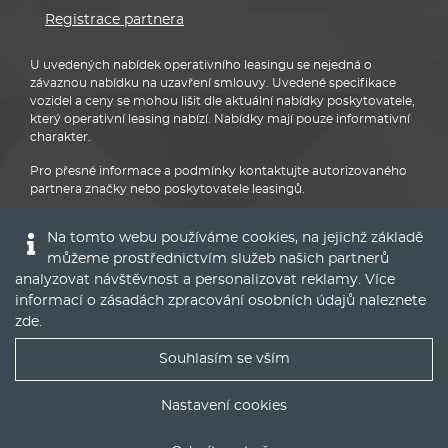
Registrace partnera
U uvedených nabídek operativního leasingu se nejedná o
závaznou nabídku na uzavření smlouvy. Uvedené specifikace
vozidel a ceny se mohou lišit dle aktuální nabídky poskytovatele,
který operativní leasing nabízí. Nabídky mají pouze informativní
charakter.
Pro přesné informace a podmínky kontaktujte autorizovaného
partnera značky nebo poskytovatele leasingů.
Na tomto webu používáme cookies, na jejichž základě
můžeme prostřednictvím služeb našich partnerů
analyzovat návštěvnost a personalizovat reklamy. Více
informací o zásadách zpracování osobních údajů naleznete
Audi
zde
.
Souhlasím se vším
Nejlepší nabídky operáku do Vašeho emailu
Nastavení cookies
© 2016 - 2022
Global Vision a.s.
|
Nastavení cookies