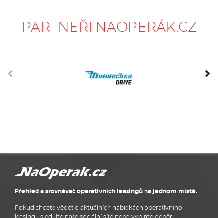
PARTNEŘI NAOPERÁK.CZ
Přehled a srovnávač operativních leasingů na jednom místě.
Pokud chcete vědět o aktuálních nabídkách operativního
leasingu sledujte naše sociální sítě nebo vyplňte odběr