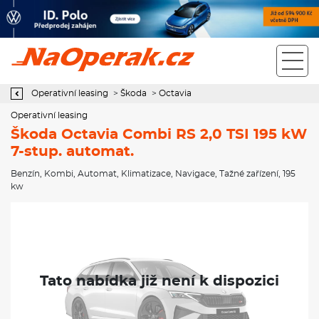
Operativní leasing Škoda Octavia Combi RS 2,0 TSI 195 kW 7-stup.
automat.
Operativní leasing
>
Škoda
>
Octavia
Operativní leasing
Škoda Octavia Combi RS 2,0 TSI 195 kW
7-stup. automat.
Benzín
,
Kombi
,
Automat
,
Klimatizace
,
Navigace
,
Tažné zařízení
, 195
kw