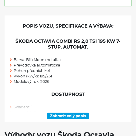
POPIS VOZU, SPECIFIKACE A VÝBAVA:
ŠKODA OCTAVIA COMBI RS 2,0 TSI 195 KW 7-
STUP. AUTOMAT.
Barva: Bílá Moon metalíza
Převodovka automatická
Pohon předních kol
Výkon (kW/k): 195/261
Modelový rok: 2026
DOSTUPNOST
Skladem: 1
Ve výrobě: 0
Zobrazit celý popis
VÝBAVA NAD RÁMEC VÝBAVOVÉHO STUPNĚ
Výhody vozu Škoda Octavia