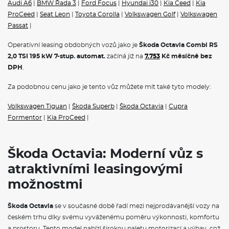
Audi A6
|
BMW Řada 3
|
Ford Focus
|
Hyundai i30
|
Kia Ceed
|
Kia
Navigační systém
Infotainment Navi 13"
ProCeed
|
Seat Leon
|
Toyota Corolla
|
Volkswagen Golf
|
Volkswagen
Audiosystém CANTON - 12 reproduktorů včetně subwooferu
Passat
|
Bezdrátový SmartLink
Bluetooth a bezdrátové nabíjení telefonu s chlazením
Operativní leasing obdobných vozů jako je
Škoda Octavia Combi RS
Příprava pro balíček služeb Škoda Connect
2,0 TSI 195 kW 7-stup. automat.
začíná již na
7.753
Kč měsíčně bez
Asistent průjezdu křižovatkou
DPH
.
Prediktivní omezovač rychlosti
Tísňové volání eCall
Ambientní LED osvětlení
Za podobnou cenu jako je tento vůz můžete mít také tyto modely:
Asistent rozjezdu do kopce
Elektrická parkovací brzda s funkcí Auto Hold
Volkswagen Tiguan
|
Škoda Superb
|
Škoda Octavia
|
Cupra
Elektronický stabilizační systém (ESC)
Formentor
|
Kia ProCeed
|
Progresivní řízení
Uzávěrka diferenciálu vpředu
Volba jízdního režimu
2× i-Size a 2× Top Tether vzadu, i-Size a Top Tether na sedadle
Škoda Octavia: Moderní vůz s
spolujezdce
atraktivními leasingovými
Asistent při odbočování (Turn Assist) a asistent pro vyhýbací
manévry
možnostmi
Elektronická dětská pojistka
KESSY - bezklíčové zamykání a startování
Airbag řidiče a spolujezdce s možností deaktivace na straně
Škoda Octavia
se v současné době řadí mezi nejprodávanější vozy na
spolujezdce, kolenní airbag řidiče
českém trhu díky svému vyváženému poměru výkonnosti, komfortu
Adaptivní vedení v jízdním pruhu (Lane Assist+), asistent pro
a prostoru. Tento model nabízí širokou paletu motorizací a výbav, což