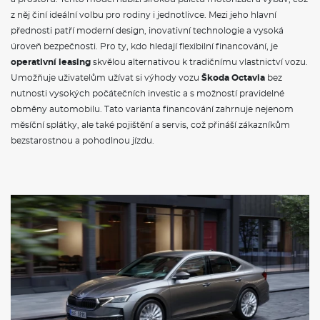
jízdu v koloně (Traffic Jam Assist) a nouzový asistent
z něj činí ideální volbu pro rodiny i jednotlivce. Mezi jeho hlavní
Alarm
přednosti patří moderní design, inovativní technologie a vysoká
12V zásuvka v zavazadlovém prostoru
Hlídání mrtvého úhlu (Side Assist)
úroveň bezpečnosti. Pro ty, kdo hledají flexibilní financování, je
Front Assist - s upozorněním a zabržděním při hrozící kolizi s
operativní leasing
skvělou alternativou k tradičnímu vlastnictví vozu.
vozidly, chodci a cyklisty
Umožňuje uživatelům užívat si výhody vozu
Škoda Octavia
bez
Světelný a dešťový senzor
nutnosti vysokých počátečních investic a s možností pravidelné
Automatická regulace sklonu světlometů
Prediktivní tempomat
obměny automobilu. Tato varianta financování zahrnuje nejenom
Dvoutónová siréna
měsíční splátky, ale také pojištění a servis, což přináší zákazníkům
Světla pro denní svícení s funkcí Coming Home a Leaving
bezstarostnou a pohodlnou jízdu.
Home
Signalizace nezapnutého bezpečnostního pásu
Přídavné odrazky (oblast dveří)
Systém Start/Stop
Držák telefonu a tabletu, 3. klíč, odpadkový koš ve dveřích
Sada nářadí a zvedák vozu
Středová konzola s držáky nápojů, žaluzií, držák multimédií a
odkládací přihrádka za středovou konzolou
POJIŠTĚNÍ
Povinné ručení
Havarijní pojištění se spoluúčastí 10%