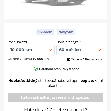
Skladem
Nový vůz
Roční nájezd:
Doba pronájmu:
Celkem v nájmu
50 000
km
Celkem
11594
variant >>
Garanční prohlídky v ceně
Neplatíte žádný
startovací nebo vstupní
poplatek
ani
akontaci.
Tato nabídka již není k dispozici
Máte dotaz? Chcete se poradit?