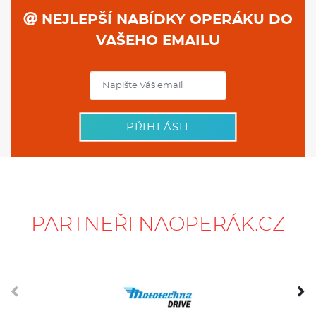
NEJLEPŠÍ NABÍDKY OPERÁKU DO
VAŠEHO EMAILU
PŘIHLÁSIT
PARTNEŘI NAOPERÁK.CZ