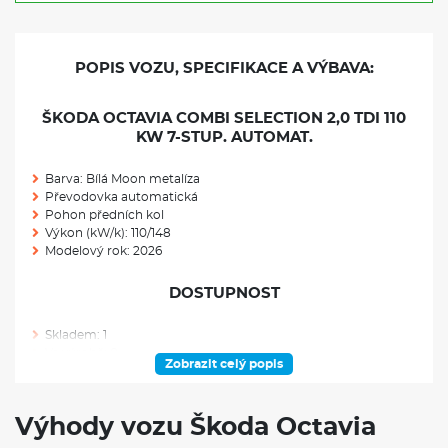
POPIS VOZU, SPECIFIKACE A VÝBAVA:
ŠKODA OCTAVIA COMBI SELECTION 2,0 TDI 110
KW 7-STUP. AUTOMAT.
Barva: Bílá Moon metalíza
Převodovka automatická
Pohon předních kol
Výkon (kW/k): 110/148
Modelový rok: 2026
DOSTUPNOST
Skladem: 1
Ve výrobě: 0
Zobrazit celý popis
VÝBAVA NAD RÁMEC VÝBAVOVÉHO STUPNĚ
Výhody vozu Škoda Octavia
Rezervní kolo (neplnohodnotné)