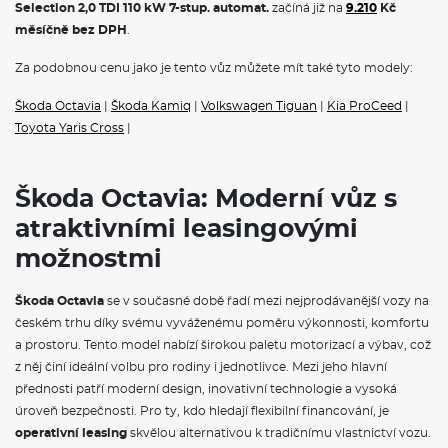
Selection 2,0 TDI 110 kW 7-stup. automat.
začíná již na
9.210
Kč
Octavia
nabízí prostorný interiér a komfortní jízdu, což z ní činí
měsíčně bez DPH
.
ideální volbu pro rodiny i jednotlivce. Pod kapotou najdete
efektivní motory, včetně
benzinových
a
naftových variant
, které
splňují přísné emisní normy. Novinkou je také
hybridní verze
,
Za podobnou cenu jako je tento vůz můžete mít také tyto modely:
která kombinuje klasický spalovací motor s elektrickým
pohonem, a tak nabízí nižší spotřebu paliva a ekologičtější
Škoda Octavia
|
Škoda Kamiq
|
Volkswagen Tiguan
|
Kia ProCeed
|
provoz.
Škoda Octavia
je proto skvělou volbou pro ty, kteří
Toyota Yaris Cross
|
hledají stylový, ekologický a prostorný automobil.
VÝBAVA:
Škoda Octavia: Moderní vůz s
atraktivními leasingovými
Klimatizace
možnostmi
Škoda Octavia
se v současné době řadí mezi nejprodávanější vozy na
českém trhu díky svému vyváženému poměru výkonnosti, komfortu
a prostoru. Tento model nabízí širokou paletu motorizací a výbav, což
z něj činí ideální volbu pro rodiny i jednotlivce. Mezi jeho hlavní
přednosti patří moderní design, inovativní technologie a vysoká
úroveň bezpečnosti. Pro ty, kdo hledají flexibilní financování, je
operativní leasing
skvělou alternativou k tradičnímu vlastnictví vozu.