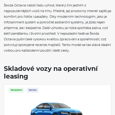
Sada nářadí a zvedák vozu
Škoda Octavia nabízí řadu výhod, které ji činí jedním z
Parkovací kamera vzadu
nejpopulárnějších vozů na trhu. Předně, její prostorný interiér zajišťuje
City plus
Multifunkční kamera
komfort pro řidiče i pasažéry. Díky moderním technologiím, jako je
Vyhřívaná přední sedadla
infotainment systém a pokročilé asistenční systémy, je jízda nejen
Virtuální kokpit 10"
příjemná, ale i bezpečná. Další výhodou je nízká spotřeba paliva, což
Parkovací senzory vpředu a vzadu
šetří peněženku i životní prostředí. V neposlední řadě se Škoda
Matrix-LED přední světlomety
Matrix-LED přední světlomety s funkcí do špatného počasí
Octavia pyšní také vysokou kvalitou zpracování a spolehlivostí, což
Automatická regulace sklonu světlometů
potvrzují spokojené recenze majitelů. Tento model se tak stává ideální
Top LED zadní světla s animovanými ukazateli směru jízdy
volbou pro každodenní použití i delší cesty.
Světla do špatného počasí
Business paket
Skladové vozy na operativní
VÝBAVA VE VÝBAVA STUPNI
leasing
Roletový kryt zavazadlového prostoru
Deštník ve dveřích řidiče
Elektrické ovládání oken vpředu a vzadu
Skladem
Servis
Dekorativní obložení palubní desky Silver Square Haptic
Osvětlení zavazadlového prostoru
Nárazníky v barvě karoserie s chromovanou lištou
Střešní nosič černý matný
Černé orámování oken