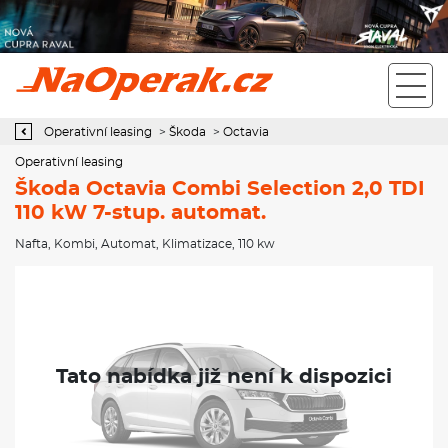
Operativní leasing Škoda Octavia Combi Selection 2,0 TDI 110 kW
7-stup. automat.
Operativní leasing
>
Škoda
>
Octavia
Operativní leasing
Škoda Octavia Combi Selection 2,0 TDI
110 kW 7-stup. automat.
Nafta
,
Kombi
,
Automat
,
Klimatizace
, 110 kw