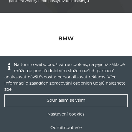
partnera značky nebo poskytovatele leasingů.
BMW
Na tomto webu používáme cookies, na jejichž základě
můžeme prostřednictvím služeb našich partnerů
© 2016 - 2022
Global Vision a.s.
|
Nastavení cookies
analyzovat návštěvnost a personalizovat reklamy. Více
Runs on
Publis CMS Framework
informací o zásadách zpracování osobních údajů naleznete
zde
.
Souhlasím se vším
Nejlepší nabídky operáku do Vašeho emailu
Nastavení cookies
Odmítnout vše
ODESLAT