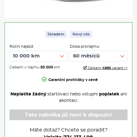
Skladem
Nový vůz
Roční nájezd:
Doba pronájmu:
Celkem v nájmu
50 000
km
Celkem
4886
variant >>
Garanční prohlídky v ceně
Neplatíte žádný
startovací nebo vstupní
poplatek
ani
akontaci.
Tato nabídka již není k dispozici
Máte dotaz? Chcete se poradit?