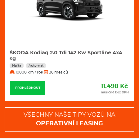
ŠKODA Kodiaq 2.0 Tdi 142 Kw Sportline 4x4
sg
Nafta
Automat
10000 km / rok
36 měsíců
11.498 Kč
PROHLÉDNOUT
měsíčně bez DPH
VŠECHNY NAŠE TIPY VOZŮ NA
OPERATIVNÍ LEASING