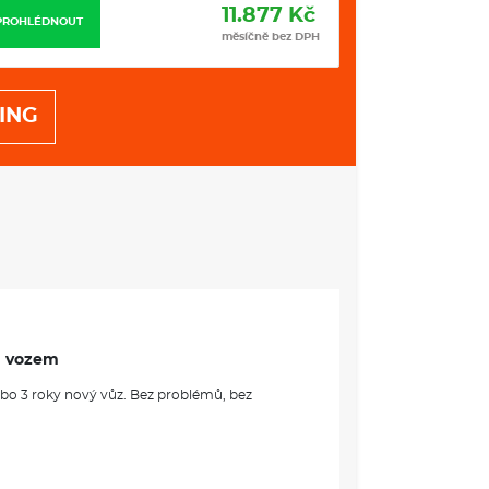
11.877 Kč
PROHLÉDNOUT
PROHLÉDNOUT
měsíčně bez DPH
ING
m vozem
ebo 3 roky nový vůz. Bez problémů, bez