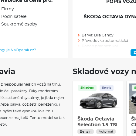
Nabídka určena pro:
POPIS VOZU
Firmy
Podnikatele
ŠKODA OCTAVIA DYNAM
Soukromé osoby
Barva: Bílá Candy
Převodovka automatická
Pohon předních kol
unguje NaOperak.cz?
Výkon (kW/k): 110/148
Z
Modelový rok: 2026
avia
Skladové vozy n
Skladem: 1
m z nejpopulárnějších vozů na trhu.
Skladem
Ve výrobě: 0
Servis
 řidiče i pasažéry. Díky moderním
é asistenční systémy, je jízda nejen
VÝBAVA NAD R
řeba paliva, což šetří peněženku i
ia pyšní také vysokou kvalitou
Rezervní kolo (neplnohodnot
recenze majitelů. Tento model se tak
Škoda Octavia
Š
Sada nářadí a zvedák vozu
Selection 1.5 TSI
C
sty.
m-HEV 85 kW
1,
VÝBAVA
Benzín
Automat
B