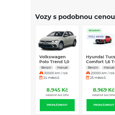
Vozy s podobnou cenou
Skladem
FULL servis
Volkswagen
Hyundai Tuc
Polo Trend 1,0
Comfort 1,6 T
MPI
GDI 118 kW
Benzín
Manuál
Benzín
Manuál
Červená
30000 km / rok
20000 km / rok
nemetalická 1
24 měsíců
25 měsíců
T-GDI
8.945 Kč
8.969 Kč
měsíčně bez DPH
měsíčně bez DP
PROHLÉDNOUT
PROHLÉDNOUT