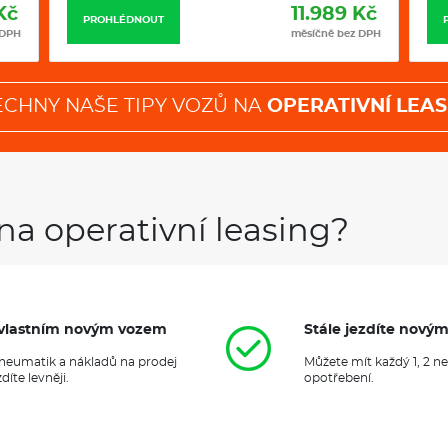
Kč
11.989 Kč
PROHLÉDNOUT
 DPH
měsíčně bez DPH
ECHNY NAŠE TIPY VOZŮ NA
OPERATIVNÍ LEAS
na operativní leasing?
it vlastním novým vozem
Stále jezdíte nový
 pneumatik a nákladů na prodej
Můžete mít každý 1, 2 n
íte levněji.
opotřebení.