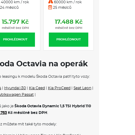
automat.
automatická
40000 km / rok
60000 km / rok
60000 km / rok
DSG
24 měsíců
25 měsíců
25 měsíců
edu a vzadu
toru
15.797 Kč
17.488 Kč
27.423 K
htilé oceli
měsíčně bez DPH
měsíčně bez DPH
měsíčně bez DP
du
ch oken a skla pátých dveří
PROHLÉDNOUT
PROHLÉDNOUT
PROHLÉDNOUT
desky N-Tactile Lines Waves
azadlového prostoru
koda Octavia na operák
s chromovanou lištou
ho leasingu k modelu Škoda Octavia patří tyto vozy:
á v barvě karoserie
átka s aut. stmíváním na straně řidiče
s
|
Hyundai i30
|
Kia Ceed
|
Kia ProCeed
|
Seat Leon
|
Volkswagen Passat
|
vzadu
ovačem
 jako je
metů
Škoda Octavia Dynamic 1,5 TSI Hybrid 110
.753
Kč měsíčně bez DPH
.
z můžete mít také tyto modely:
 vyhřívaný volant s pádly