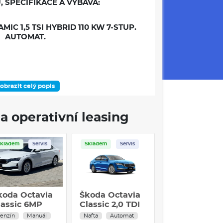
, SPECIFIKACE A VÝBAVA:
IC 1,5 TSI HYBRID 110 KW 7-STUP.
AUTOMAT.
obrazit celý popis
DOSTUPNOST
a operativní leasing
Skladem
Servis
Skladem
Servis
Skladem
Servis
ÁMEC VÝBAVOVÉHO STUPNĚ
né)
koda Octavia
Škoda Octavia
Škoda Octav
lassic 6MP
Classic 2,0 TDI
Combi RS 2,0
5TSI / 110kW
110 kW 7-stup.
TSI 195 kW 7
 VE VÝBAVA STUPNI
enzín
Manuál
Nafta
Automat
Benzín
Autom