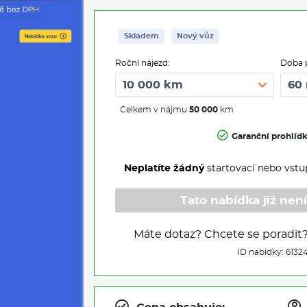
Skladem
Nový vůz
Roční nájezd:
Doba 
Celkem v nájmu
50 000
km
Garanční prohlíd
Neplatíte žádný
startovací nebo vstu
Tato nabídka již není
Máte dotaz? Chcete se poradit
ID nabídky: 6132