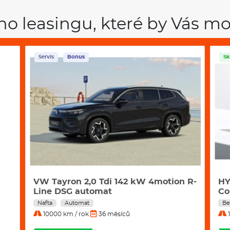
volbou pro ty, kteří hledají styl
ho leasingu, které by Vás mo
Klimatizace
Servis
Bonus
Sk
VW Tayron 2,0 Tdi 142 kW 4motion R-
HY
Line DSG automat
Co
Nafta
Automat
Be
10000 km / rok
36 měsíců
1