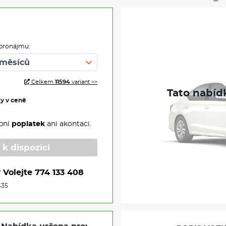
pronájmu:
Celkem
11594
variant >>
ky v ceně
pní
poplatek
ani akontaci.
 k dispozici
?
Volejte
774 133 408
435