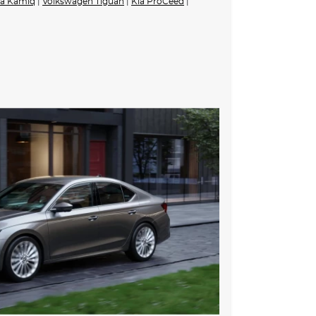
a Kamiq
|
Volkswagen Tiguan
|
Kia ProCeed
|
na dlouhé předměty
žným prostorem
 zavazadlového prostoru
adu (nabíjecí výkon až 45 W) a USB-C u vnitřního
kce únavy se sledováním řidiče
ém (ESC)
dynamická pomoc pro zlepšení trakce
u, i-Size a Top Tether na sedadle spolujezdce
 možností deaktivace na straně spolujezdce,
prostoru
ist)
funkcí Coming Home a Leaving Home