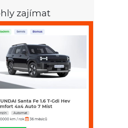
ový, ekologický a prostorný automobil.
hly zajímat
VÝBAVA:
ladem
Servis
Bonus
Skladem
Servis
UNDAI Santa Fe 1.6 T-Gdi Hev
Škoda Octavia
mfort 4x4 Auto 7 Míst
Hybrid 110 
nzín
Automat
Benzín
Autom
0000 km / rok
36 měsíců
10000 km / rok