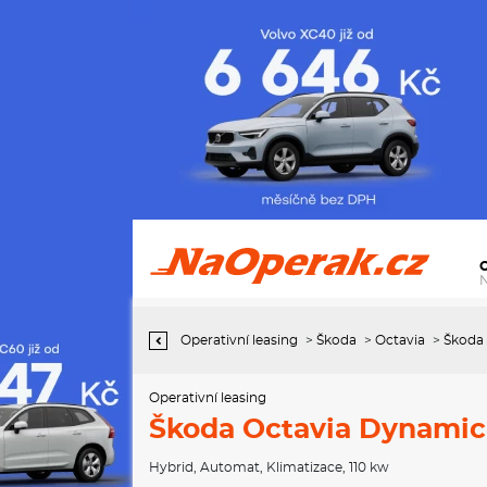
Operativní leasing Škoda Octavia Dynamic 1,5 TSI Hybrid 110 kW
7-stup. automat.
Operativní leasing
>
Škoda
>
Octavia
>
Škoda 
Operativní leasing
Škoda Octavia Dynamic 1
Hybrid
,
Automat
,
Klimatizace
, 110 kw