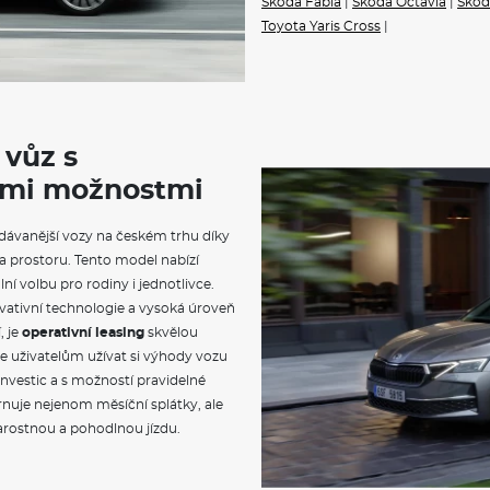
Škoda Fabia
|
Škoda Octavia
|
Škod
Komfortní sedadla vpředu
Toyota Yaris Cross
|
Loketní opěra vzadu a otvor 
Tři opěrky hlavy vzadu
Loketní opěrka vpředu s úlo
Sklopení zadních opěradel ze
Vyhřívaná přední sedadla
DAB - digitální radiopříjem
 vůz s
2× USB-C vpředu, 2× USB-C vz
zpětného zrcátka (až 15 W)
vými možnostmi
Virtuální kokpit 10"
Rozpoznání rozptýlení a dete
Asistent průjezdu křižovatkou
dávanější vozy na českém trhu díky
Asistent rozjezdu do kopce
prostoru. Tento model nabízí
Elektronický stabilizační syst
lní volbu pro rodiny i jednotlivce.
Uzávěrka diferenciálu (XDS) 
ovativní technologie a vysoká úroveň
2× i-Size a 2× Top Tether vzad
Airbag řidiče a spolujezdce s
, je
operativní leasing
skvělou
kolenní airbag řidiče
je uživatelům užívat si výhody vozu
12V zásuvka v zavazadlovém 
nvestic a s možností pravidelné
Hlídání mrtvého úhlu (Side Ass
nuje nejenom měsíční splátky, ale
Světelný a dešťový senzor
Světla pro denní svícení s 
tarostnou a pohodlnou jízdu.
Parkovací kamera vzadu
Volba jízdního režimu
Elektronická dětská pojistka