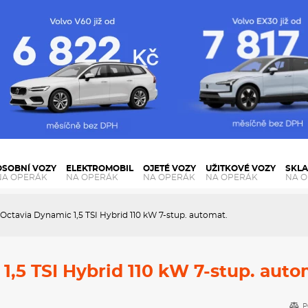
OSOBNÍ VOZY
ELEKTROMOBIL
OJETÉ VOZY
UŽITKOVÉ VOZY
SKL
NA OPERÁK
NA OPERÁK
NA OPERÁK
NA OPERÁK
NA 
Octavia Dynamic 1,5 TSI Hybrid 110 kW 7-stup. automat.
,5 TSI Hybrid 110 kW 7-stup. auto
P