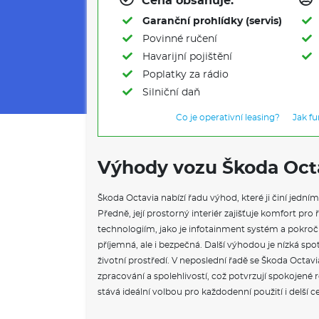
Cena obsahuje:
Garanční prohlídky (servis)
Povinné ručení
Havarijní pojištění
Poplatky za rádio
Silniční daň
Co je operativní leasing?
Jak f
Výhody vozu Škoda Oct
Škoda Octavia nabízí řadu výhod, které ji činí jední
Předně, její prostorný interiér zajišťuje komfort pro
technologiím, jako je infotainment systém a pokročil
příjemná, ale i bezpečná. Další výhodou je nízká spot
životní prostředí. V neposlední řadě se Škoda Octav
zpracování a spolehlivostí, což potvrzují spokojené 
stává ideální volbou pro každodenní použití i delší ce