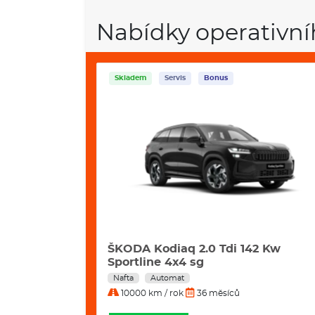
Nabídky operativní
Skladem
Servis
Bonus
i 195 Kw 4x4
ŠKODA Kodiaq 2.0 Tdi 142 Kw
Sportline 4x4 sg
Nafta
Automat
10000 km / rok
36 měsíců