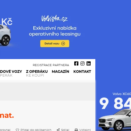
REGISTRACE PARTNERA
ADOVÉ VOZY
Z OPERÁKU
MAGAZÍN
KONTAKT
OPERÁK
KE KOUPI
mat.
orovnej
Přidej do oblíbených
Sdílej
Vytiskni