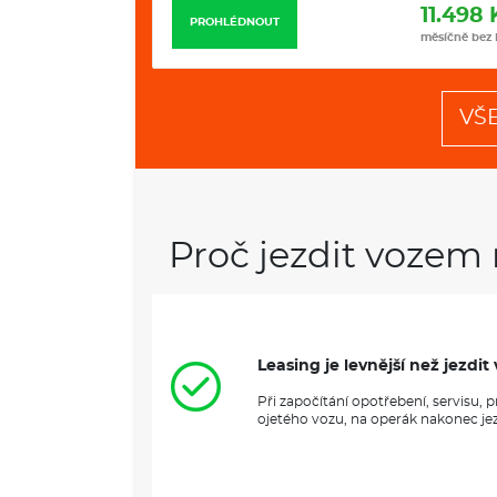
12.235 Kč
11.498 
PROHLÉDNOUT
měsíčně bez DPH
měsíčně bez
VŠ
Proč jezdit vozem 
Leasing je levnější než jezd
Při započítání opotřebení, servisu,
ojetého vozu, na operák nakonec jezd