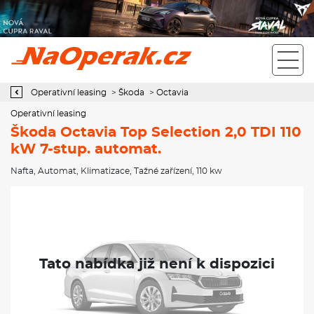
Operativní leasing Škoda Octavia Top Selection 2,0 TDI 110 kW 7-
stup. automat.
Operativní leasing
>
Škoda
>
Octavia
Operativní leasing
Škoda Octavia Top Selection 2,0 TDI 110
kW 7-stup. automat.
Nafta
,
Automat
,
Klimatizace
,
Tažné zařízení
, 110 kw