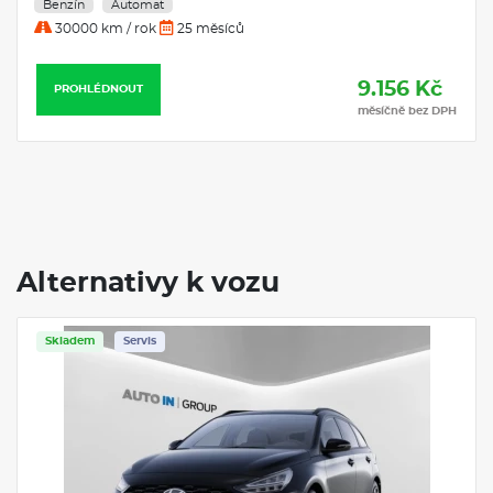
Benzín
Automat
30000 km / rok
25 měsíců
9.156 Kč
PROHLÉDNOUT
měsíčně bez DPH
Alternativy k vozu
Servis