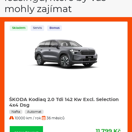
mohly zajímat
Servis
Bonus
VW Tayron 2,0 Tdi 142 kW 4motion R-Line
DSG automat
Nafta
Automat
10000 km / rok
36 měsíců
11.989 Kč