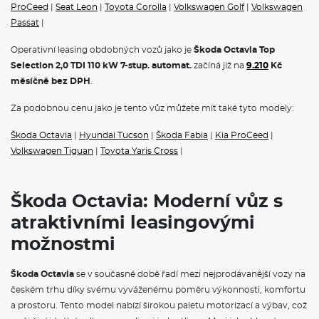
spolujezdce, kolenní airbag řidiče
ProCeed
|
Seat Leon
|
Toyota Corolla
|
Volkswagen Golf
|
Volkswagen
2× boční airbag vpředu, 2× hlavový airbag a středový airbag
Passat
|
Asistent udržování jízdního pruhu (Lane Assist)
12V zásuvka v zavazadlovém prostoru
Operativní leasing obdobných vozů jako je
Škoda Octavia Top
Hlídání mrtvého úhlu (Side Assist)
Selection 2,0 TDI 110 kW 7-stup. automat.
začíná již na
9.210
Kč
Front Assist - s upozorněním a zabržděním při hrozící kolizi s
měsíčně bez DPH
.
vozidly, chodci a cyklisty
Světelný a dešťový senzor
Dvoutónová siréna
Za podobnou cenu jako je tento vůz můžete mít také tyto modely:
Světla pro denní svícení s funkcí Coming Home a Leaving
Home
Škoda Octavia
|
Hyundai Tucson
|
Škoda Fabia
|
Kia ProCeed
|
Signalizace nezapnutého bezpečnostního pásu
Volkswagen Tiguan
|
Toyota Yaris Cross
|
Parkovací kamera vzadu
Ambientní LED osvětlení
Elektronická dětská pojistka
KESSY - bezklíčové zamykání a startování
Škoda Octavia: Moderní vůz s
Alarm
atraktivními leasingovými
Prediktivní tempomat
Přídavné odrazky (oblast dveří)
možnostmi
Systém Start/Stop
Držák telefonu a tabletu, 3. klíč, odpadkový koš ve dveřích
Středová konzola s držáky nápojů, žaluzií, držák multimédií a
Škoda Octavia
se v současné době řadí mezi nejprodávanější vozy na
odkládací přihrádka za středovou konzolou
českém trhu díky svému vyváženému poměru výkonnosti, komfortu
a prostoru. Tento model nabízí širokou paletu motorizací a výbav, což
POJIŠTĚNÍ