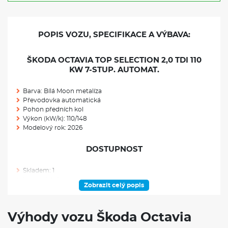
POPIS VOZU, SPECIFIKACE A VÝBAVA:
ŠKODA OCTAVIA TOP SELECTION 2,0 TDI 110
KW 7-STUP. AUTOMAT.
Barva: Bílá Moon metalíza
Převodovka automatická
Pohon předních kol
Výkon (kW/k): 110/148
Modelový rok: 2026
DOSTUPNOST
Skladem: 1
Ve výrobě: 0
Zobrazit celý popis
VÝBAVA NAD RÁMEC VÝBAVOVÉHO STUPNĚ
Výhody vozu Škoda Octavia
Rezervní kolo (neplnohodnotné)