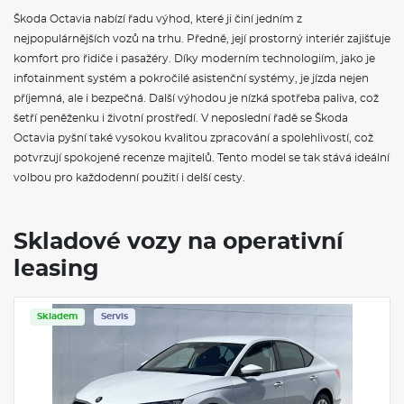
Sada nářadí a zvedák vozu
Škoda Octavia nabízí řadu výhod, které ji činí jedním z
Adaptér zásuvky tažného zařízení
nejpopulárnějších vozů na trhu. Předně, její prostorný interiér zajišťuje
Tažné zařízení sklopné - elektronicky odjistitelné
Volba jízdního režimu
komfort pro řidiče i pasažéry. Díky moderním technologiím, jako je
Matrix-LED přední světlomety s funkcí do špatného počasí
infotainment systém a pokročilé asistenční systémy, je jízda nejen
Top LED zadní světla s animovanými ukazateli směru jízdy
příjemná, ale i bezpečná. Další výhodou je nízká spotřeba paliva, což
Business paket top
šetří peněženku i životní prostředí. V neposlední řadě se Škoda
Octavia pyšní také vysokou kvalitou zpracování a spolehlivostí, což
VÝBAVA VE VÝBAVA STUPNI
potvrzují spokojené recenze majitelů. Tento model se tak stává ideální
volbou pro každodenní použití i delší cesty.
Rozpoznávání dopravních značek s hlídáním rychlosti
Odkládací schránky v zavazadlovém prostoru
Kryt zavazadlového prostoru (plato)
Deštník ve dveřích řidiče
Skladové vozy na operativní
Vnitřní zpětné zrcátko s automatickým stmíváním
Elektrické ovládání oken vpředu a vzadu
leasing
Dvouzónová klimatizace Climatronic
Osvětlení zavazadlového prostoru
Textilní koberce vpředu a vzadu
Skladem
Servis
Vyhřívané čelní sklo
Sunset
Dekorativní obložení palubní desky Mutant Cocoon Silver
Sluneční clony s osvětleným kosmetickým zrcátkem na
straně řidiče a spolujezdce