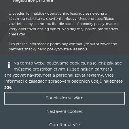
Registrace partnera
U uvedených nabídek operativního leasingu se nejedná o
závaznou nabídku na uzavření smlouvy. Uvedené specifikace
vozidel a ceny se mohou lišit dle aktuální nabídky poskytovatele,
který operativní leasing nabízí. Nabídky mají pouze informativní
charakter.
Pro přesné informace a podmínky kontaktujte autorizovaného
partnera značky nebo poskytovatele leasingů.
Na tomto webu používáme cookies, na jejichž základě
můžeme prostřednictvím služeb našich partnerů
analyzovat návštěvnost a personalizovat reklamy. Více
informací o zásadách zpracování osobních údajů naleznete
BMW
zde
.
Souhlasím se vším
Nejlepší nabídky operáku do Vašeho emailu
Nastavení cookies
© 2016 - 2022
Global Vision a.s.
|
Nastavení cookies
Odmítnout vše
Runs on
Publis CMS Framework
ODESLAT