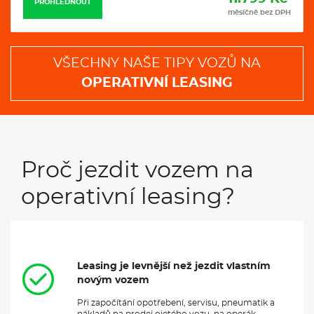
PROHLÉDNOUT
měsíčně bez DPH
VŠECHNY NAŠE TIPY VOZŮ NA
OPERATIVNÍ LEASING
Proč jezdit vozem na
operativní leasing?
Leasing je levnější než jezdit vlastním
novým vozem
Při započítání opotřebení, servisu, pneumatik a
nákladů na prodej ojetého vozu, na operák