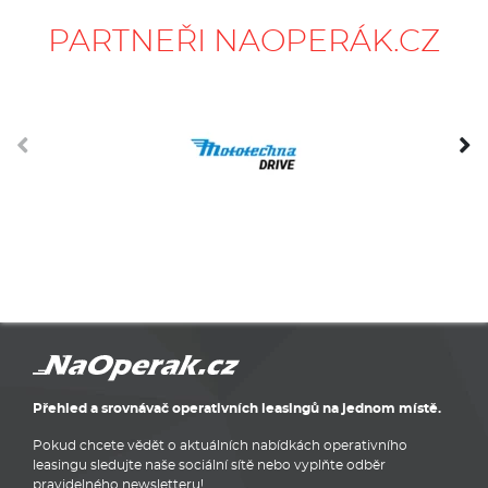
PARTNEŘI NAOPERÁK.CZ
Přehled a srovnávač operativních leasingů na jednom místě.
Pokud chcete vědět o aktuálních nabídkách operativního
leasingu sledujte naše sociální sítě nebo vyplňte odběr
pravidelného newsletteru!