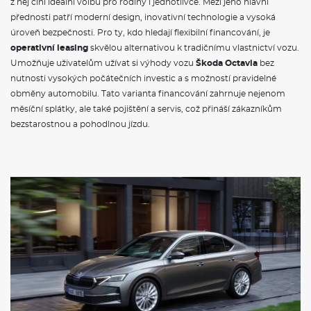
z něj činí ideální volbu pro rodiny i jednotlivce. Mezi jeho hlavní
přednosti patří moderní design, inovativní technologie a vysoká
Povinné ručení
úroveň bezpečnosti. Pro ty, kdo hledají flexibilní financování, je
Havarijní pojištění se spoluúčastí 10%
operativní leasing
skvělou alternativou k tradičnímu vlastnictví vozu.
Pojištění skel
Umožňuje uživatelům užívat si výhody vozu
Škoda Octavia
bez
nutnosti vysokých počátečních investic a s možností pravidelné
ZÁKLADNÍ INFORMACE O SOUČASNÉM
MODELU VOZU ŠKODA OCTAVIA
obměny automobilu. Tato varianta financování zahrnuje nejenom
měsíční splátky, ale také pojištění a servis, což přináší zákazníkům
Škoda Octavia
je jedním z nejpopulárnějších modelů
bezstarostnou a pohodlnou jízdu.
automobilky
Škoda
, který se těší velké oblibě mezi řidiči po
celém světě. Současný model, představený v roce 2020, přichází
s modernizovaným designem a širokou nabídkou technologií.
Octavia
nabízí prostorný interiér a komfortní jízdu, což z ní činí
ideální volbu pro rodiny i jednotlivce. Pod kapotou najdete
efektivní motory, včetně
benzinových
a
naftových variant
, které
splňují přísné emisní normy. Novinkou je také
hybridní verze
,
která kombinuje klasický spalovací motor s elektrickým
pohonem, a tak nabízí nižší spotřebu paliva a ekologičtější
provoz.
Škoda Octavia
je proto skvělou volbou pro ty, kteří
hledají stylový, ekologický a prostorný automobil.
VÝBAVA: