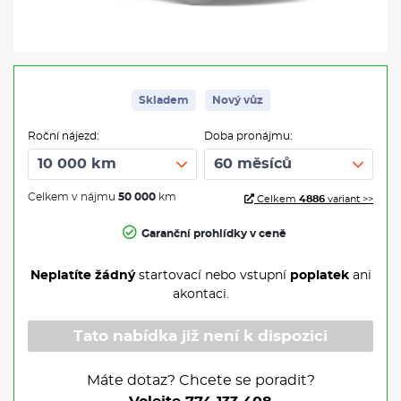
Skladem
Nový vůz
Roční nájezd:
Doba pronájmu:
Celkem v nájmu
50 000
km
Celkem
4886
variant >>
Garanční prohlídky v ceně
Neplatíte žádný
startovací nebo vstupní
poplatek
ani
akontaci.
Tato nabídka již není k dispozici
Máte dotaz? Chcete se poradit?