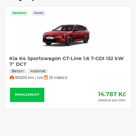
Skladem
Servis
Kia K4 Sportswagon GT-Line 1.6 T-GDI 132 kW
7° DCT
Benzín
Automat
60000 km / rok
25 měsíců
14.787 Kč
PROHLÉDNOUT
měsíčně bez DPH