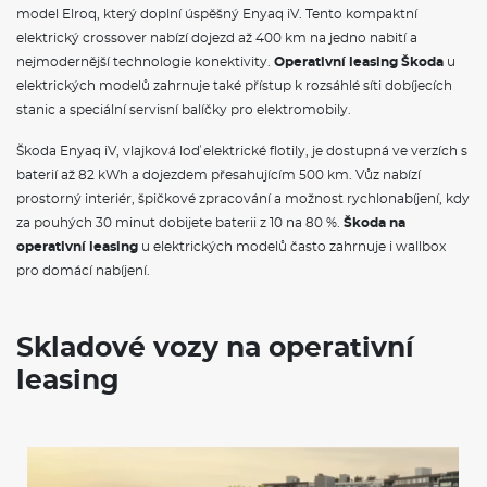
model Elroq, který doplní úspěšný Enyaq iV. Tento kompaktní
elektrický crossover nabízí dojezd až 400 km na jedno nabití a
nejmodernější technologie konektivity.
Operativní leasing Škoda
u
elektrických modelů zahrnuje také přístup k rozsáhlé síti dobíjecích
stanic a speciální servisní balíčky pro elektromobily.
Škoda Enyaq iV, vlajková loď elektrické flotily, je dostupná ve verzích s
baterií až 82 kWh a dojezdem přesahujícím 500 km. Vůz nabízí
prostorný interiér, špičkové zpracování a možnost rychlonabíjení, kdy
za pouhých 30 minut dobijete baterii z 10 na 80 %.
Škoda na
operativní leasing
u elektrických modelů často zahrnuje i wallbox
pro domácí nabíjení.
Skladové vozy na operativní
leasing