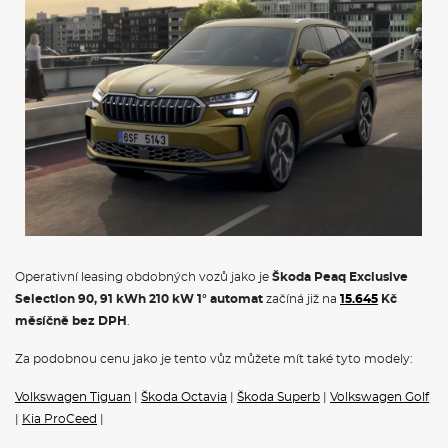
Operativní leasing obdobných vozů jako je
Škoda Peaq Exclusive
Selection 90, 91 kWh 210 kW 1° automat
začíná již na
15.645
Kč
měsíčně bez DPH
.
Za podobnou cenu jako je tento vůz můžete mít také tyto modely:
Volkswagen Tiguan
|
Škoda Octavia
|
Škoda Superb
|
Volkswagen Golf
|
Kia ProCeed
|