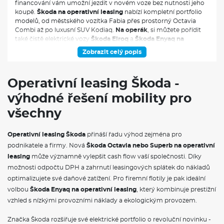
financování vám umožní jezdit v novém voze bez nutnosti jeho
koupě.
Škoda na operativní leasing
nabízí kompletní portfolio
modelů, od městského vozítka Fabia přes prostorný Octavia
Combi až po luxusní SUV Kodiaq.
Na operák
, si můžete pořídit
také čistě elektrické vozy
Škoda Elroq
a
Škoda Enyaq na
operativní leasing,
nebo hybridnín vozy Superb iV a Kodiaq iV. V
Zobrazit celý popis
měsíční splátce jsou obvykle zahrnuty veškeré servisní náklady,
pojištění i pravidelná údržba, což vám umožní přesně plánovat
výdaje spojené s provozem vozidla.
Operativní leasing Škoda -
výhodné řešení mobility pro
všechny
Operativní leasing Škoda
přináší řadu výhod zejména pro
podnikatele a firmy. Nová
Škoda Octavia nebo Superb na operativní
leasing
může významně vylepšit cash flow vaší společnosti. Díky
možnosti odpočtu DPH a zahrnutí leasingových splátek do nákladů
optimalizujete své daňové zatížení. Pro firemní flotily je pak ideální
volbou
Škoda Enyaq na operativní leasing
, který kombinuje prestižní
vzhled s nízkými provozními náklady a ekologickým provozem.
Značka Škoda rozšiřuje své elektrické portfolio o revoluční novinku -