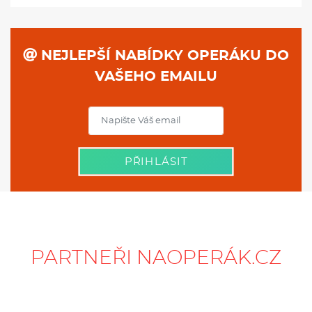
NEJLEPŠÍ NABÍDKY OPERÁKU DO
VAŠEHO EMAILU
PŘIHLÁSIT
PARTNEŘI NAOPERÁK.CZ