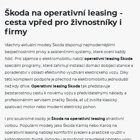
Škoda na operativní leasing -
cesta vpřed pro živnostníky i
firmy
Všechny aktuální modely Škoda disponují nejmodernějšími
bezpečnostními prvky a asistenčními systémy, které ocení každý
řidič. Pro zájemce o elektromobilitu nabízí
operativní leasing Škoda
speciální programy, které zahrnují instalaci domácí dobíjecí stanice a
poradenství v oblasti efektivního využívání elektrického vozu. Díky
této komplexní podpoře je přechod na elektromobilitu jednodušší
než kdy dříve.
Operativní leasing Škoda
tak představuje
bezstarostnou cestu k novému vozu s předvídatelnými náklady a
profesionálním servisem značky Škoda, ať už zvolíte klasický
spalovací motor nebo moderní elektrický pohon.
I pro soukromé osoby je
Škoda na operativní leasing
atraktivní
volbou. Populární modely jako Škoda Kamiq nebo Karoq na
operativní leasing nabízejí komfortní svezení a praktické využití v
každodenním životě. Výhodou je možnost pravidelné obměny vozu