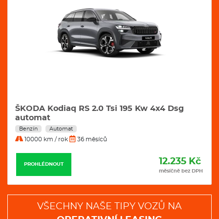
ŠKODA Kodiaq RS 2.0 Tsi 195 Kw 4x4 Dsg
automat
Benzín
Automat
10000 km / rok
36 měsíců
12.235 Kč
PROHLÉDNOUT
měsíčně bez DPH
VŠECHNY NAŠE TIPY VOZŮ NA