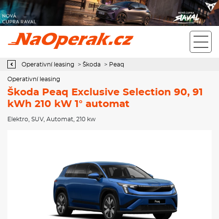
Operativní leasing Škoda Peaq Exclusive Selection 90, 91 kWh 210
kW 1° automat
Operativní leasing
>
Škoda
>
Peaq
Operativní leasing
Škoda Peaq Exclusive Selection 90, 91
kWh 210 kW 1° automat
Elektro
,
SUV
,
Automat
, 210 kw