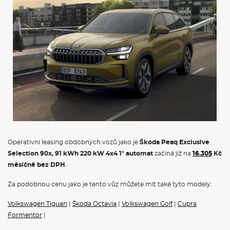
Operativní leasing obdobných vozů jako je
Škoda Peaq Exclusive
Selection 90x, 91 kWh 220 kW 4x4 1° automat
začíná již na
16.305
Kč
měsíčně bez DPH
.
Za podobnou cenu jako je tento vůz můžete mít také tyto modely:
Volkswagen Tiguan
|
Škoda Octavia
|
Volkswagen Golf
|
Cupra
Formentor
|