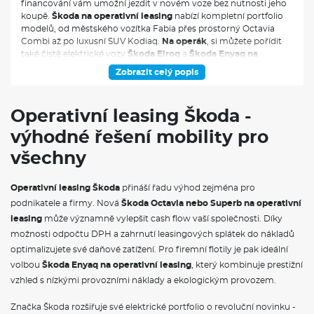
financování vám umožní jezdit v novém voze bez nutnosti jeho
koupě.
Škoda na operativní leasing
nabízí kompletní portfolio
modelů, od městského vozítka Fabia přes prostorný Octavia
Combi až po luxusní SUV Kodiaq.
Na operák
, si můžete pořídit
také čistě elektrické vozy
Škoda Elroq
a
Škoda Enyaq na
operativní leasing,
nebo hybridnín vozy Superb iV a Kodiaq iV. V
Zobrazit celý popis
měsíční splátce jsou obvykle zahrnuty veškeré servisní náklady,
pojištění i pravidelná údržba, což vám umožní přesně plánovat
výdaje spojené s provozem vozidla.
Operativní leasing Škoda -
výhodné řešení mobility pro
VÝBAVA:
všechny
4X4
Operativní leasing Škoda
přináší řadu výhod zejména pro
podnikatele a firmy. Nová
Škoda Octavia nebo Superb na operativní
leasing
může významně vylepšit cash flow vaší společnosti. Díky
možnosti odpočtu DPH a zahrnutí leasingových splátek do nákladů
optimalizujete své daňové zatížení. Pro firemní flotily je pak ideální
volbou
Škoda Enyaq na operativní leasing
, který kombinuje prestižní
vzhled s nízkými provozními náklady a ekologickým provozem.
Značka Škoda rozšiřuje své elektrické portfolio o revoluční novinku -