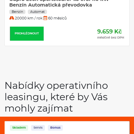
Automatická převodovka
Benzín
Automat
30000 km / rok
36 měsíců
59 Kč
9.730
PROHLÉDNOUT
ně bez DPH
měsíčně b
Nabídky operativního
leasingu, které by Vás
mohly zajímat
Skladem
Servis
Bonus