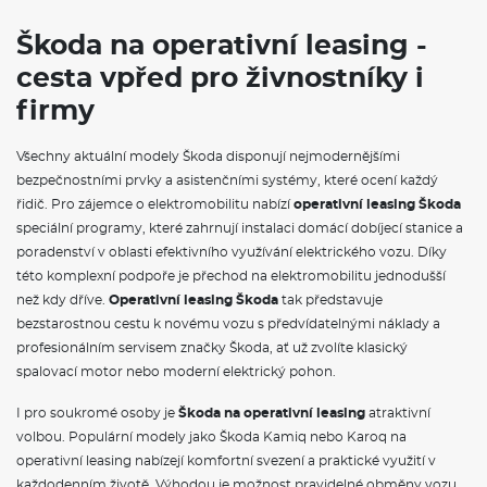
Škoda na operativní leasing -
cesta vpřed pro živnostníky i
firmy
Všechny aktuální modely Škoda disponují nejmodernějšími
bezpečnostními prvky a asistenčními systémy, které ocení každý
řidič. Pro zájemce o elektromobilitu nabízí
operativní leasing Škoda
speciální programy, které zahrnují instalaci domácí dobíjecí stanice a
poradenství v oblasti efektivního využívání elektrického vozu. Díky
této komplexní podpoře je přechod na elektromobilitu jednodušší
než kdy dříve.
Operativní leasing Škoda
tak představuje
bezstarostnou cestu k novému vozu s předvídatelnými náklady a
profesionálním servisem značky Škoda, ať už zvolíte klasický
spalovací motor nebo moderní elektrický pohon.
I pro soukromé osoby je
Škoda na operativní leasing
atraktivní
volbou. Populární modely jako Škoda Kamiq nebo Karoq na
operativní leasing nabízejí komfortní svezení a praktické využití v
každodenním životě. Výhodou je možnost pravidelné obměny vozu