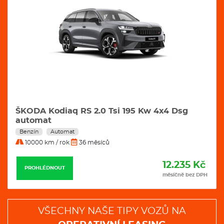
ŠKODA Kodiaq RS 2.0 Tsi 195 Kw 4x4 Dsg
automat
Benzín
Automat
10000 km / rok
36 měsíců
12.235 Kč
PROHLÉDNOUT
měsíčně bez DPH
VŠECHNY NAŠE TIPY VOZŮ NA