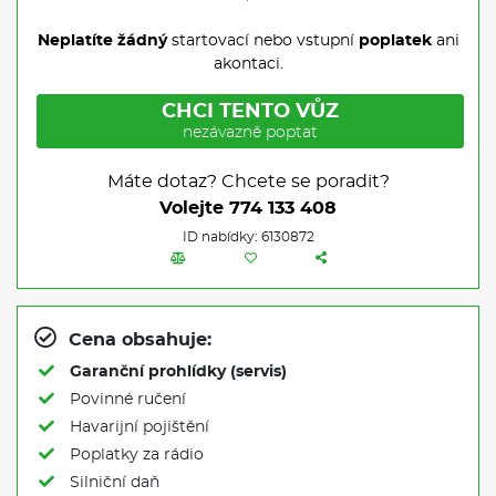
Neplatíte žádný
startovací nebo vstupní
poplatek
ani
akontaci.
CHCI TENTO VŮZ
nezávazně poptat
Máte dotaz? Chcete se poradit?
Volejte
774 133 408
ID nabídky: 6130872
Cena obsahuje:
Garanční prohlídky (servis)
Povinné ručení
Havarijní pojištění
Poplatky za rádio
Silniční daň