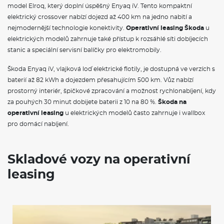
model Elroq, který doplní úspěšný Enyaq iV. Tento kompaktní
elektrický crossover nabízí dojezd až 400 km na jedno nabití a
nejmodernější technologie konektivity.
Operativní leasing Škoda
u
elektrických modelů zahrnuje také přístup k rozsáhlé síti dobíjecích
stanic a speciální servisní balíčky pro elektromobily.
Škoda Enyaq iV, vlajková loď elektrické flotily, je dostupná ve verzích s
baterií až 82 kWh a dojezdem přesahujícím 500 km. Vůz nabízí
prostorný interiér, špičkové zpracování a možnost rychlonabíjení, kdy
za pouhých 30 minut dobijete baterii z 10 na 80 %.
Škoda na
operativní leasing
u elektrických modelů často zahrnuje i wallbox
pro domácí nabíjení.
Skladové vozy na operativní
leasing