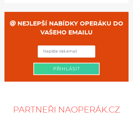
NEJLEPŠÍ NABÍDKY OPERÁKU DO
VAŠEHO EMAILU
PŘIHLÁSIT
PARTNEŘI NAOPERÁK.CZ