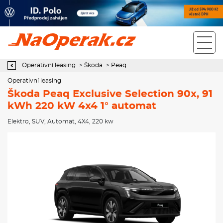
Operativní leasing Škoda Peaq Exclusive Selection 90x, 91 kWh
220 kW 4x4 1° automat
Operativní leasing
>
Škoda
>
Peaq
Operativní leasing
Škoda Peaq Exclusive Selection 90x, 91
kWh 220 kW 4x4 1° automat
Elektro
,
SUV
,
Automat
,
4X4
, 220 kw