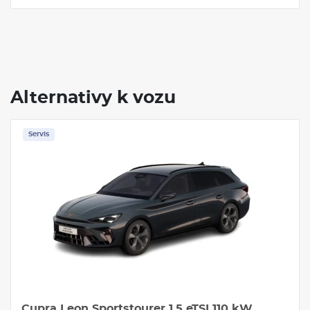
Alternativy k vozu
Skladem
Servis
W
Cupra Formentor 1.5 eTSI 110 kW Benzín