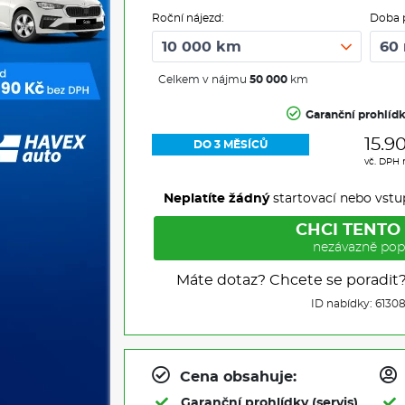
Roční nájezd:
Doba 
Celkem v nájmu
50 000
km
Garanční prohlíd
15.9
DO 3 MĚSÍCŮ
vč. DPH
Neplatíte žádný
startovací nebo vstu
CHCI TENTO
nezávazně pop
Máte dotaz? Chcete se poradit
ID nabídky: 6130
Cena obsahuje:
Garanční prohlídky (servis)