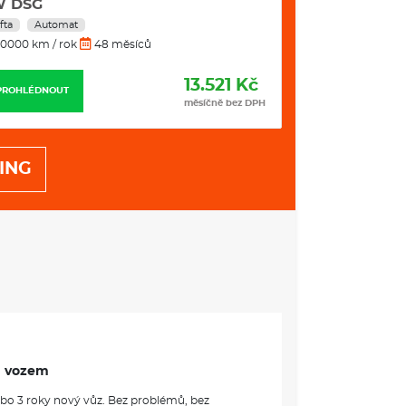
W DSG
DSG
fta
Automat
Benzín
Autom
0000 km / rok
48 měsíců
10000 km / rok
13.521 Kč
PROHLÉDNOUT
PROHLÉDNOUT
měsíčně bez DPH
ING
m vozem
ebo 3 roky nový vůz. Bez problémů, bez