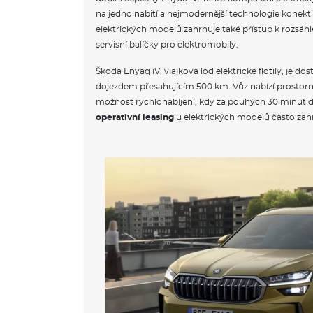
na jedno nabití a nejmodernější technologie konekti
elektrických modelů zahrnuje také přístup k rozsáhlé 
servisní balíčky pro elektromobily.
Škoda Enyaq iV, vlajková loď elektrické flotily, je do
dojezdem přesahujícím 500 km. Vůz nabízí prostorný
možnost rychlonabíjení, kdy za pouhých 30 minut dob
operativní leasing
u elektrických modelů často zahr