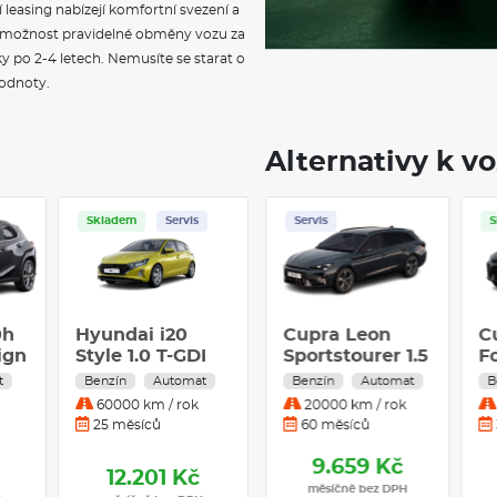
easing nabízejí komfortní svezení a
e možnost pravidelné obměny vozu za
 po 2-4 letech. Nemusíte se starat o
hodnoty.
Alternativy k v
Skladem
Servis
Skladem
Skladem
Servis
S
Zimní pneu
0h
Hyundai i20
Opel Grandland
Cupra Ateca +
C
ign
Style 1.0 T-GDI
GS Hybrid
Tažné zařízení
S
66 kW 7° DCT
TURBO eDCT6
1.5 TSI DSG7
e
t
Benzín
Automat
Benzín
Benzín
Automat
Automat
B
1.2 TURBO /
110kW 4x2
B
60000 km / rok
30000 km / rok
30000 km / rok
107kW
A
25 měsíců
36 měsíců
6 měsíců
p
8.990 Kč
12.201 Kč
12.211 Kč
měsíčně bez DPH