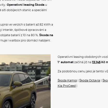
vity.
Operativní leasing Škoda
u
síti dobíjecích stanic a speciální
stupná ve verzích s baterií až 82 kWh a
 interiér, špičkové zpracování a
ijete baterii z 10 na 80 %.
Škoda na
nuje i wallbox pro domácí nabíjení.
Operativní leasing obdobných vozů
1° automat
začíná již na
13.145
Kč m
Za podobnou cenu jako je tento vů
Škoda Kamiq
|
Škoda Octavia
|
Ško
Kia ProCeed
|