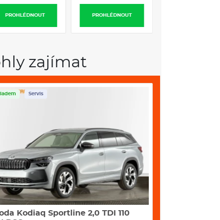
PROHLÉDNOUT
PROHLÉDNOUT
PROHLÉDNOUT
hly zajímat
ladem
Servis
Skladem
Servis
oda Kodiaq Sportline 2,0 TDI 110
Škoda Karoq S