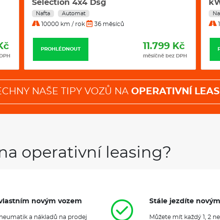
Selection 4x4 Dsg
k
Nafta
Automat
Na
10000 km / rok
36 měsíců
1
Kč
11.799 Kč
PROHLÉDNOUT
 DPH
měsíčně bez DPH
ECHNY NAŠE TIPY VOZŮ NA
OPERATIVNÍ LEAS
na operativní leasing?
it vlastním novým vozem
Stále jezdíte nový
 pneumatik a nákladů na prodej
Můžete mít každý 1, 2 n