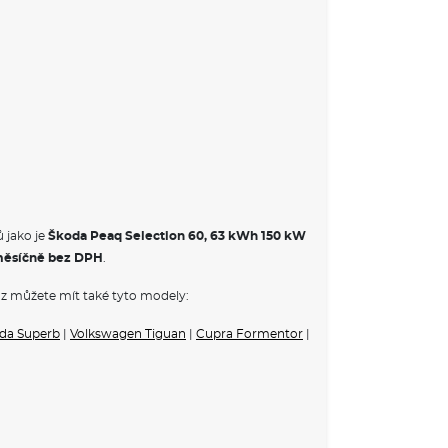
 jako je
Škoda Peaq Selection 60, 63 kWh 150 kW
ěsíčně bez DPH
.
z můžete mít také tyto modely:
da Superb
|
Volkswagen Tiguan
|
Cupra Formentor
|