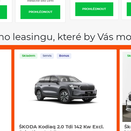
H
měsíčně bez DPH
měsíčně bez DPH
PROHLÉDNOUT
PROHLÉDNOUT
PROHLÉDNOUT
ho leasingu, které by Vás mo
Skladem
Servis
Bonus
Sk
ŠKODA Kodiaq 2.0 Tdi 142 Kw Excl.
Šk