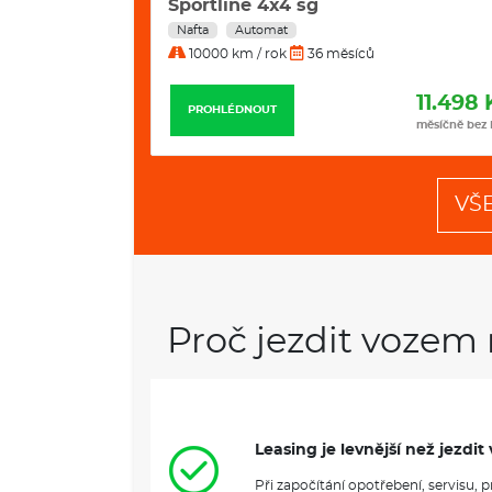
Sportline 4x4 sg
Nafta
Automat
10000 km / rok
36 měsíců
12.235 Kč
11.498 
PROHLÉDNOUT
měsíčně bez DPH
měsíčně bez
VŠ
Proč jezdit vozem 
Leasing je levnější než jezd
Při započítání opotřebení, servisu,