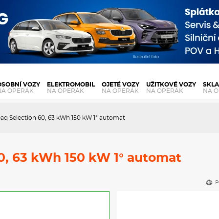
OSOBNÍ VOZY
ELEKTROMOBIL
OJETÉ VOZY
UŽITKOVÉ VOZY
SKL
NA OPERÁK
NA OPERÁK
NA OPERÁK
NA OPERÁK
NA 
aq Selection 60, 63 kWh 150 kW 1° automat
0, 63 kWh 150 kW 1° automat
P