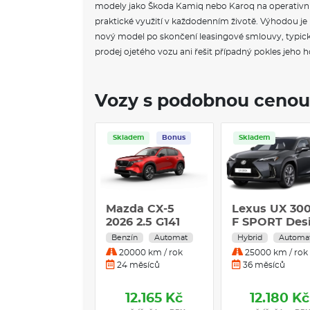
modely jako Škoda Kamiq nebo Karoq na operativní l
praktické využití v každodenním životě. Výhodou j
nový model po skončení leasingové smlouvy, typicky
prodej ojetého vozu ani řešit případný pokles jeho 
Vozy s podobnou cenou
Skladem
Bonus
Skladem
Mazda CX-5
Lexus UX 30
2026 2.5 G141
F SPORT Des
AWD Exclusive-
2,0
Benzín
Automat
Hybrid
Automa
Line - Soul Red
20000 km / rok
25000 km / rok
Crystal
24 měsíců
36 měsíců
12.165 Kč
12.180 Kč