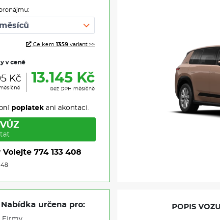
pronájmu:
Celkem
1359
variant >>
ky v ceně
13.145 Kč
05 Kč
 měsíčně
bez DPH měsíčně
pní
poplatek
ani akontaci.
 VŮZ
tat
?
Volejte
774 133 408
848
Nabídka určena pro:
POPIS VOZU
Firmy