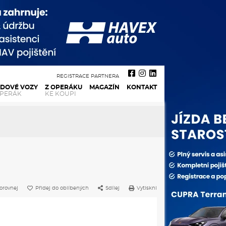
REGISTRACE PARTNERA
ADOVÉ VOZY
Z OPERÁKU
MAGAZÍN
KONTAKT
OPERÁK
KE KOUPI
orovnej
Přidej do oblíbených
Sdílej
Vytiskni