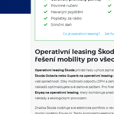
Povinné ručení
Havarijní pojištění
Poplatky za rádio
Silniční daň
Co je operativní leasing?
Jak f
Operativní leasing Ško
řešení mobility pro vše
Operativní leasing Škoda
přináší řadu výhod zejmé
Škoda Octavia nebo Superb na operativní leasing
vaší společnosti. Díky možnosti odpočtu DPH a zahr
nákladů optimalizujete své daňové zatížení. Pro firem
Enyaq na operativní leasing
, který kombinuje prest
náklady a ekologickým provozem.
Značka Škoda rozšiřuje své elektrické portfolio o re
doplní úspěšný Enyaq iV. Tento kompaktní elektrick