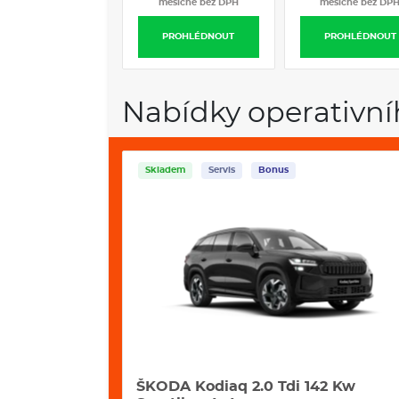
měsíčně bez DPH
měsíčně bez DP
PROHLÉDNOUT
PROHLÉDNOUT
Nabídky operativní
Skladem
Servis
Bonus
i 195 Kw 4x4
ŠKODA Kodiaq 2.0 Tdi 142 Kw