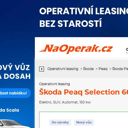
Operativní leasing Škoda Peaq Selection 60, 63 kWh 150 kW 1°
automat
Operativní leasing
>
Škoda
>
Peaq
>
Škoda Pe
Operativní leasing
Škoda Peaq Selection 6
Elektro
,
SUV
,
Automat
, 150 kw
Do výroby
Nový vůz