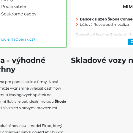
Podnikatele
MIM
Soukromé osoby
Balíček služeb Škoda Conn
béžová Rosewood metalíza
Operativní leasing Škoda
předst
unguje NaOperak.cz?
soukromé osoby. Tento moderní
Z
voze bez nutnosti jeho koupě.
Š
portfolio modelů, od městského
po luxusní SUV Kodiaq.
Na oper
da - výhodné
Skladové vozy n
Škoda Elroq
a
Škoda Enyaq na o
a Kodiaq iV. V měsíční splátce j
chny
pojištění i pravidelná údržba, 
provozem vozidla.
na pro podnikatele a firmy. Nová
může významně vylepšit cash flow
nutí leasingových splátek do
ní flotily je pak ideální volbou
Škoda
ižní vzhled s nízkými provozními
voluční novinku - model Elroq, který
ý crossover nabízí dojezd až 400 km