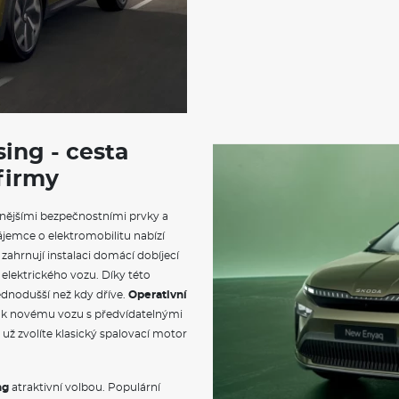
sing - cesta
 firmy
nějšími bezpečnostními prvky a
ájemce o elektromobilitu nabízí
zahrnují instalaci domácí dobíjecí
 elektrického vozu. Díky této
ednodušší než kdy dříve.
Operativní
u k novému vozu s předvídatelnými
už zvolíte klasický spalovací motor
ng
atraktivní volbou. Populární