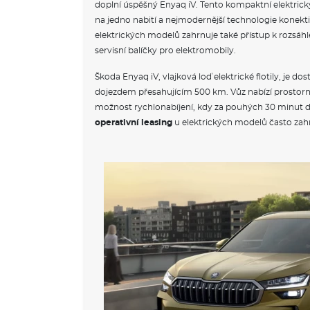
doplní úspěšný Enyaq iV. Tento kompaktní elektrick
na jedno nabití a nejmodernější technologie konekti
elektrických modelů zahrnuje také přístup k rozsáhlé 
servisní balíčky pro elektromobily.
Škoda Enyaq iV, vlajková loď elektrické flotily, je do
dojezdem přesahujícím 500 km. Vůz nabízí prostorný
možnost rychlonabíjení, kdy za pouhých 30 minut dob
operativní leasing
u elektrických modelů často zahr