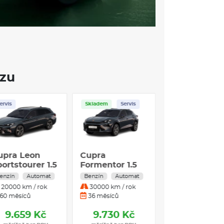
ozu
Skladem
Servis
Skladem
Servis
imní pneu
upra Ateca +
Cupra Leon
Cupra
ažné zařízení
Sportstourer 1.5
Formentor 1.
.5 TSI DSG7
eTSI 110 kW
eTSI 110 kW
enzín
Automat
Benzín
Automat
Benzín
Autom
10kW 4x2
Benzín
Benzín
30000 km / rok
20000 km / rok
30000 km / rok
Automatická
Automatická
6 měsíců
60 měsíců
36 měsíců
převodovka
převodovka
8.990 Kč
9.659 Kč
9.730 Kč