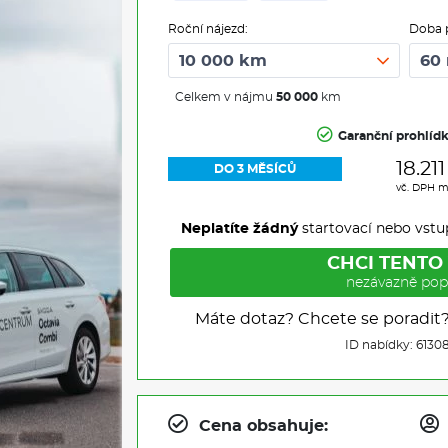
Roční nájezd:
Doba 
Celkem v nájmu
50 000
km
Garanční prohlíd
18.21
DO 3 MĚSÍCŮ
vč. DPH m
Neplatíte žádný
startovací nebo vstu
CHCI TENTO
nezávazně pop
Máte dotaz? Chcete se poradit
ID nabídky: 6130
Cena obsahuje: