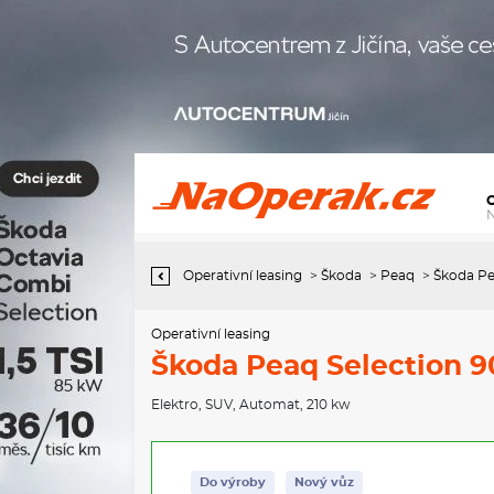
Operativní leasing Škoda Peaq Selection 90, 91 kWh 210 kW 1°
automat
Operativní leasing
>
Škoda
>
Peaq
>
Škoda Pe
Operativní leasing
Škoda Peaq Selection 9
Elektro
,
SUV
,
Automat
, 210 kw
Do výroby
Nový vůz