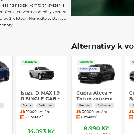
easing nabízejí komfortní svezení a
e možnost pravidelné obměny vozu za
 po 2-4 letech. Nemusíte se starat o
hodnoty.
Alternativy k v
Skladem
Servis
Skladem
Zimní pneu
Z
1.9
Kia EV3 AIR +
Cupra Ateca 1.5
C
 -
HEAT, 81,4kWh,
TSI DSG7 110kW
T
150 kW
4x2
1
Elektro
Automat
Benzín
Automat
B
1
20000 km / rok
30000 km / rok
36 měsíců
6 měsíců
8.490 Kč
č
14.100 Kč