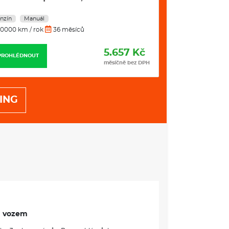
SG
stup. mech.
nzín
Automat
Benzín
Manuál
0000 km / rok
36 měsíců
10000 km / rok
7.990 Kč
PROHLÉDNOUT
PROHLÉDNOUT
měsíčně bez DPH
ING
m vozem