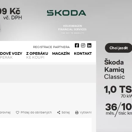
REGISTRACE PARTNERA
ADOVÉ VOZY
Z OPERÁKU
MAGAZÍN
KONTAKT
OPERÁK
KE KOUPI
orovnej
Přidej do oblíbených
Sdílej
Vytiskni