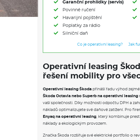
Garanční prohlídky (servis)
Povinné ručení
Havarijní pojištění
Poplatky za rádio
Silniční daň
Co je operativní leasing?
Jak f
Operativní leasing Ško
řešení mobility pro vše
Operativní leasing Škoda
přináší řadu výhod zejmé
Škoda Octavia nebo Superb na operativní leasing
vaší společnosti. Díky možnosti odpočtu DPH a zahr
nákladů optimalizujete své daňové zatížení. Pro firem
Enyaq na operativní leasing
, který kombinuje prest
náklady a ekologickým provozem.
Značka Škoda rozšiřuje své elektrické portfolio o re