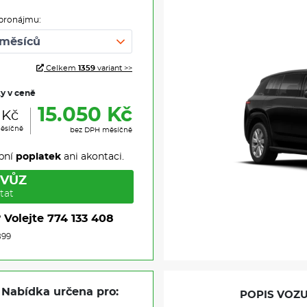
pronájmu:
Celkem
1359
variant >>
ky v ceně
15.050 Kč
1 Kč
ěsíčně
bez DPH měsíčně
pní
poplatek
ani akontaci.
 VŮZ
tat
?
Volejte
774 133 408
899
Nabídka určena pro:
POPIS VOZU