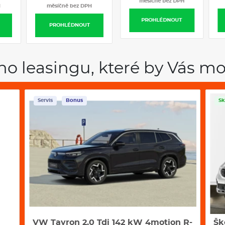
měsíčně bez DPH
H
měsíčně bez DPH
PROHLÉDNOUT
PROHLÉDNOUT
ho leasingu, které by Vás mo
Skladem
Servis
Sk
 R-
Škoda Kamiq 130 let 1,0 TSI 85 kW
Šk