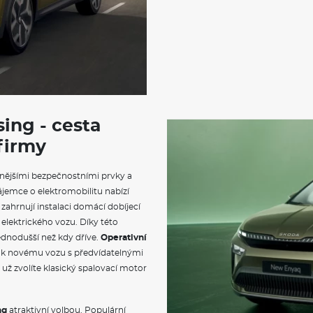
sing - cesta
 firmy
nějšími bezpečnostními prvky a
ájemce o elektromobilitu nabízí
zahrnují instalaci domácí dobíjecí
 elektrického vozu. Díky této
ednodušší než kdy dříve.
Operativní
u k novému vozu s předvídatelnými
už zvolíte klasický spalovací motor
ng
atraktivní volbou. Populární