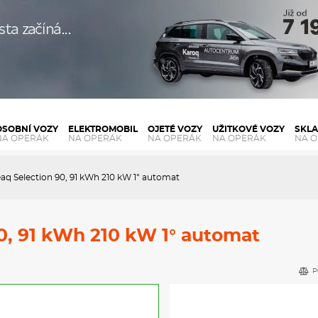
OSOBNÍ VOZY
ELEKTROMOBIL
OJETÉ VOZY
UŽITKOVÉ VOZY
SKL
NA OPERÁK
NA OPERÁK
NA OPERÁK
NA OPERÁK
NA 
aq Selection 90, 91 kWh 210 kW 1° automat
0, 91 kWh 210 kW 1° automat
P