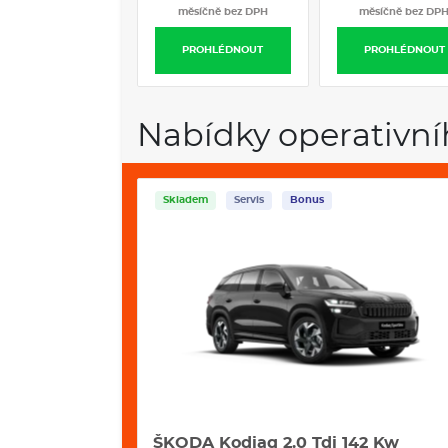
měsíčně bez DPH
měsíčně bez DPH
měsíčně bez DP
PROHLÉDNOUT
PROHLÉDNOUT
PROHLÉDNOUT
Nabídky operativní
Servis
Bonus
42 Kw
VW Tayron 2,0 Tdi 142 kW 4motion