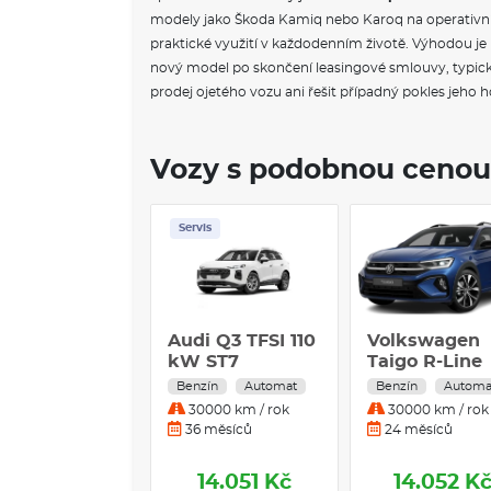
modely jako Škoda Kamiq nebo Karoq na operativní l
praktické využití v každodenním životě. Výhodou j
nový model po skončení leasingové smlouvy, typicky
prodej ojetého vozu ani řešit případný pokles jeho 
Vozy s podobnou cenou
vis
Skladem
i Q3 TFSI 110
Volkswagen
Isuzu D-MAX 
 ST7
Taigo R-Line
D SINGLE CAB
People 1,5 TSI
L 4WD AT
zín
Automat
Benzín
Automat
Nafta
Automat
0000 km / rok
30000 km / rok
10000 km / rok
 měsíců
24 měsíců
24 měsíců
14.051 Kč
14.052 Kč
14.093 K