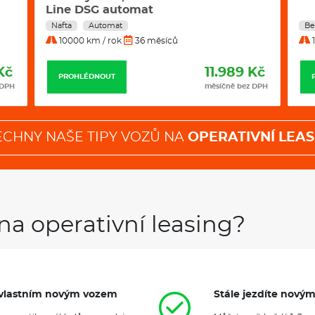
D
Benzín
Manuál
Be
10000 km / rok
36 měsíců
1
Kč
5.657 Kč
PROHLÉDNOUT
 DPH
měsíčně bez DPH
ECHNY NAŠE TIPY VOZŮ NA
OPERATIVNÍ LEAS
na operativní leasing?
it vlastním novým vozem
Stále jezdíte nový