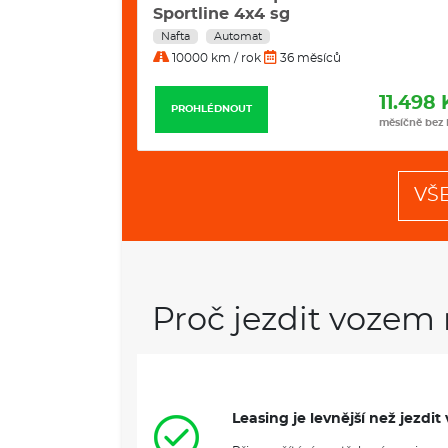
Line DSG automat
Nafta
Automat
10000 km / rok
36 měsíců
11.498 Kč
11.989 
PROHLÉDNOUT
měsíčně bez DPH
měsíčně bez
VŠ
Proč jezdit vozem 
Leasing je levnější než jezd