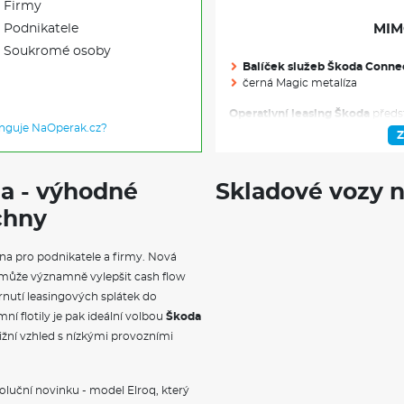
Firmy
Podnikatele
MIM
Soukromé osoby
Balíček služeb Škoda Conn
černá Magic metalíza
Operativní leasing Škoda
předst
unguje NaOperak.cz?
soukromé osoby. Tento moderní
Z
voze bez nutnosti jeho koupě.
Š
portfolio modelů, od městského
po luxusní SUV Kodiaq.
Na oper
da - výhodné
Skladové vozy n
Škoda Elroq
a
Škoda Enyaq na o
a Kodiaq iV. V měsíční splátce j
chny
pojištění i pravidelná údržba, 
provozem vozidla.
na pro podnikatele a firmy. Nová
může významně vylepšit cash flow
nutí leasingových splátek do
ní flotily je pak ideální volbou
Škoda
ižní vzhled s nízkými provozními
voluční novinku - model Elroq, který