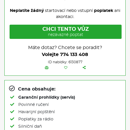
Neplatíte žádný
startovací nebo vstupní
poplatek
ani
akontaci.
CHCI TENTO VŮZ
nezávazně poptat
Máte dotaz? Chcete se poradit?
Volejte
774 133 408
ID nabídky: 6130877
Cena obsahuje:
Garanční prohlídky (servis)
Povinné ručení
Havarijní pojištění
Poplatky za rádio
Silniční daň