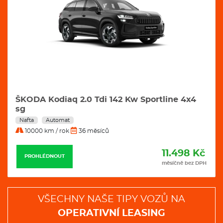
VW Tayron 2,0 Tdi 142 kW 4motion R-Line
DSG automat
Nafta
Automat
10000 km / rok
36 měsíců
11.989 Kč
PROHLÉDNOUT
měsíčně bez DPH
VŠECHNY NAŠE TIPY VOZŮ NA
OPERATIVNÍ LEASING