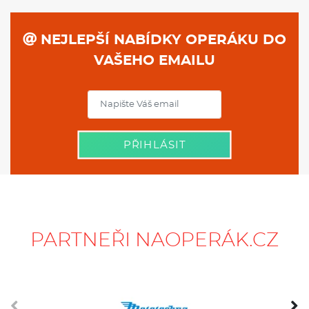
NEJLEPŠÍ NABÍDKY OPERÁKU DO
VAŠEHO EMAILU
PŘIHLÁSIT
PARTNEŘI NAOPERÁK.CZ