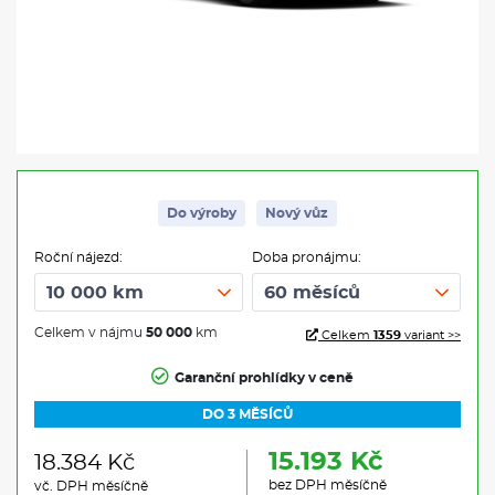
Do výroby
Nový vůz
Roční nájezd:
Doba pronájmu:
Celkem v nájmu
50 000
km
Celkem
1359
variant >>
Garanční prohlídky v ceně
DO 3 MĚSÍCŮ
15.193 Kč
18.384 Kč
bez DPH měsíčně
vč. DPH měsíčně