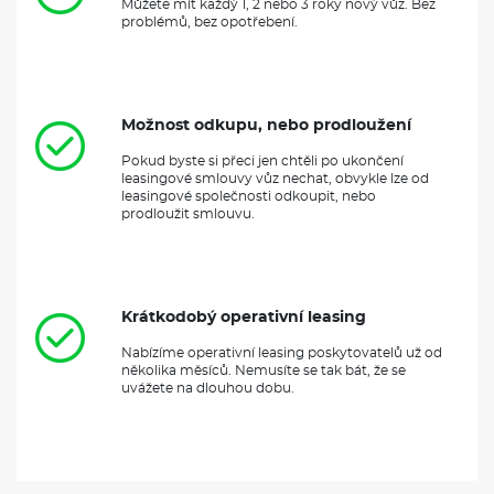
Můžete mít každý 1, 2 nebo 3 roky nový vůz. Bez
problémů, bez opotřebení.
Možnost odkupu, nebo prodloužení
Pokud byste si přeci jen chtěli po ukončení
leasingové smlouvy vůz nechat, obvykle lze od
leasingové společnosti odkoupit, nebo
prodloužit smlouvu.
Krátkodobý operativní leasing
Nabízíme operativní leasing poskytovatelů už od
několika měsíců. Nemusíte se tak bát, že se
uvážete na dlouhou dobu.