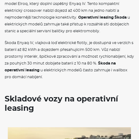
model Elroq, který doplní úspěšný Enyaq iV. Tento kompaktní
elektrický crossover nabízí dojezd až 400 km na jedno nabití a
nejmodernější technologie konektivity.
Operativní leasing Škoda
u
elektrických modelů zahrnuje také přístup k rozsáhlé síti dobíjecích
stanic a speciální servisní balíčky pro elektromobily.
Škoda Enyaq iV, vlajková loď elektrické flotily, je dostupná ve verzích s
baterií až 82 kWh a dojezdem přesahujícím 500 km. Vůz nabízí
prostorný interiér, špičkové zpracování a možnost rychlonabíjení, kdy
za pouhých 30 minut dobijete baterii z 10 na 80 %.
Škoda na
operativní leasing
u elektrických modelů často zahrnuje i wallbox
pro domácí nabíjení.
Skladové vozy na operativní
leasing