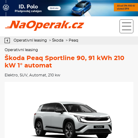
Operativní leasing Škoda Peaq Sportline 90, 91 kWh 210 kW 1°
automat
Operativní leasing
>
Škoda
>
Peaq
Operativní leasing
Škoda Peaq Sportline 90, 91 kWh 210
kW 1° automat
Elektro
,
SUV
,
Automat
, 210 kw