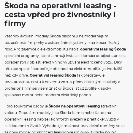
Škoda na operativní leasing -
cesta vpřed pro živnostníky i
firmy
Všechny aktuální modely Škoda disponují nejmodernějšími
bezpečnostními prvky a asistenčními systémy, které ocení každý
řidič. Pro zájemce o elektromobilitu nabízí
operativní leasing Škoda
speciální programy, které zahrnují instalaci domácí dobíjecí stanice a
poradenství v oblasti efektivního využívání elektrického vozu. Díky
této komplexní podpoře je přechod na elektromobilitu jednodušší
než kdy dříve.
Operativní leasing Škoda
tak představuje
bezstarostnou cestu k novému vozu s předvídatelnými náklady a
profesionálním servisem značky Škoda, ať už zvolíte klasický
spalovací motor nebo moderní elektrický pohon.
I pro soukromé osoby je
Škoda na operativní leasing
atraktivní
volbou. Populární modely jako Škoda Kamiq nebo Karoq na
operativní leasing nabízejí komfortní svezení a praktické využití v
každodenním životě. Výhodou je možnost pravidelné obměny vozu
za nový model po skončení leasingové smlouvy, typicky po 2-4