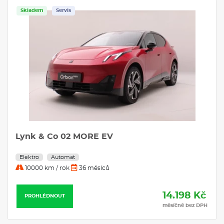
Skladem
Peugeot RIFTER LONG ALLURE 1,5 BlueHDi
S&S EAT8 / 96kW
Nafta
Automat
50000 km / rok
25 měsíců
14.213 Kč
PROHLÉDNOUT
měsíčně bez DPH