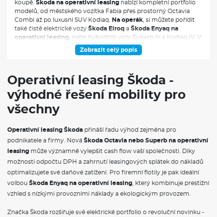
koupě.
Škoda na operativní leasing
nabízí kompletní portfolio
modelů, od městského vozítka Fabia přes prostorný Octavia
Combi až po luxusní SUV Kodiaq.
Na operák
, si můžete pořídit
také čistě elektrické vozy
Škoda Elroq
a
Škoda Enyaq na
operativní leasing,
nebo hybridnín vozy Superb iV a Kodiaq iV. V
měsíční splátce jsou obvykle zahrnuty veškeré servisní náklady,
Zobrazit celý popis
pojištění i pravidelná údržba, což vám umožní přesně plánovat
výdaje spojené s provozem vozidla.
Operativní leasing Škoda -
výhodné řešení mobility pro
všechny
Operativní leasing Škoda
přináší řadu výhod zejména pro
podnikatele a firmy. Nová
Škoda Octavia nebo Superb na operativní
leasing
může významně vylepšit cash flow vaší společnosti. Díky
možnosti odpočtu DPH a zahrnutí leasingových splátek do nákladů
optimalizujete své daňové zatížení. Pro firemní flotily je pak ideální
volbou
Škoda Enyaq na operativní leasing
, který kombinuje prestižní
vzhled s nízkými provozními náklady a ekologickým provozem.
Značka Škoda rozšiřuje své elektrické portfolio o revoluční novinku -