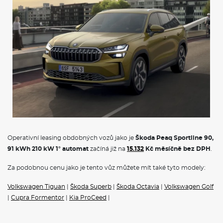
Operativní leasing obdobných vozů jako je
Škoda Peaq Sportline 90,
91 kWh 210 kW 1° automat
začíná již na
15.132
Kč měsíčně bez DPH
.
Za podobnou cenu jako je tento vůz můžete mít také tyto modely:
Volkswagen Tiguan
|
Škoda Superb
|
Škoda Octavia
|
Volkswagen Golf
|
Cupra Formentor
|
Kia ProCeed
|