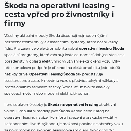
Škoda na operativní leasing -
cesta vpřed pro živnostníky i
firmy
Všechny aktuální modely Škoda disponují nejmodernějšími
bezpečnostními prvky a asistenčními systémy, které ocení každý
řidič. Pro zájemce o elektromobilitu nabízí
operativní leasing Škoda
speciální programy, které zahrnují instalaci domácí dobíjecí stanice a
poradenství v oblasti efektivního využívání elektrického vozu. Díky
této komplexní podpoře je přechod na elektromobilitu jednodušší
než kdy dříve.
Operativní leasing Škoda
tak představuje
bezstarostnou cestu k novému vozu s předvídatelnými náklady a
profesionálním servisem značky Škoda, ať už zvolíte klasický
spalovací motor nebo moderní elektrický pohon.
I pro soukromé osoby je
Škoda na operativní leasing
atraktivní
volbou. Populární modely jako Škoda Kamiq nebo Karoq na
operativní leasing nabízejí komfortní svezení a praktické využití v
každodenním životě. Výhodou je možnost pravidelné obměny vozu
za nový model po skončení leasingové smlouvy, typicky po 2-4