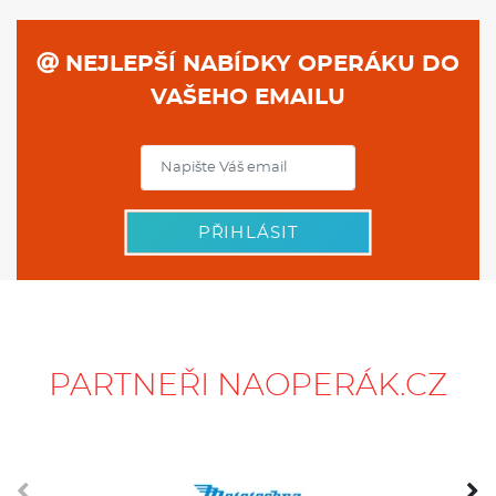
NEJLEPŠÍ NABÍDKY OPERÁKU DO
VAŠEHO EMAILU
PŘIHLÁSIT
PARTNEŘI NAOPERÁK.CZ