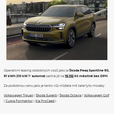
Operativní leasing obdobných vozů jako je
Škoda Peaq Sportline 90,
91 kWh 210 kW 1° automat
začíná již na
15.132
Kč měsíčně bez DPH
.
Za podobnou cenu jako je tento vůz můžete mít také tyto modely:
Volkswagen Tiguan
|
Škoda Superb
|
Škoda Octavia
|
Volkswagen Golf
|
Cupra Formentor
|
Kia ProCeed
|