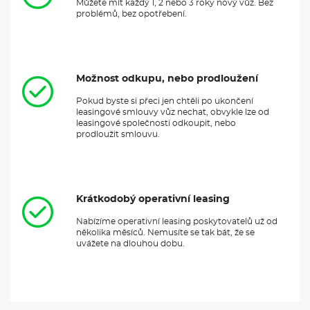
Můžete mít každý 1, 2 nebo 3 roky nový vůz. Bez
problémů, bez opotřebení.
Možnost odkupu, nebo prodloužení
Pokud byste si přeci jen chtěli po ukončení
leasingové smlouvy vůz nechat, obvykle lze od
leasingové společnosti odkoupit, nebo
prodloužit smlouvu.
Krátkodobý operativní leasing
Nabízíme operativní leasing poskytovatelů už od
několika měsíců. Nemusíte se tak bát, že se
uvážete na dlouhou dobu.