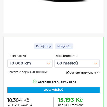
Do výroby
Nový vůz
Roční nájezd:
Doba pronájmu:
Celkem v nájmu
50 000
km
Celkem
1359
variant >>
Garanční prohlídky v ceně
DO 3 MĚSÍCŮ
15.193 Kč
18.384 Kč
bez DPH měsíčně
vč. DPH měsíčně