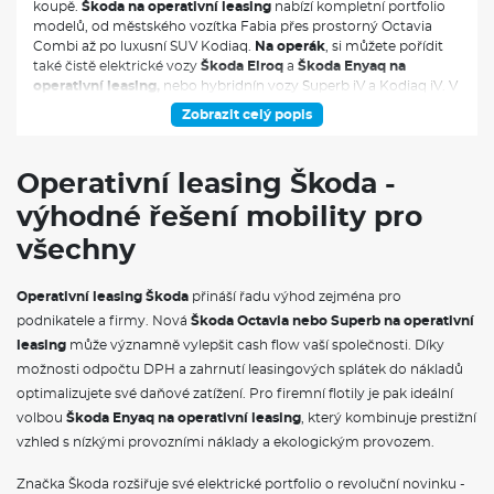
koupě.
Škoda na operativní leasing
nabízí kompletní portfolio
modelů, od městského vozítka Fabia přes prostorný Octavia
Combi až po luxusní SUV Kodiaq.
Na operák
, si můžete pořídit
také čistě elektrické vozy
Škoda Elroq
a
Škoda Enyaq na
operativní leasing,
nebo hybridnín vozy Superb iV a Kodiaq iV. V
měsíční splátce jsou obvykle zahrnuty veškeré servisní náklady,
Zobrazit celý popis
pojištění i pravidelná údržba, což vám umožní přesně plánovat
výdaje spojené s provozem vozidla.
Operativní leasing Škoda -
výhodné řešení mobility pro
všechny
Operativní leasing Škoda
přináší řadu výhod zejména pro
podnikatele a firmy. Nová
Škoda Octavia nebo Superb na operativní
leasing
může významně vylepšit cash flow vaší společnosti. Díky
možnosti odpočtu DPH a zahrnutí leasingových splátek do nákladů
optimalizujete své daňové zatížení. Pro firemní flotily je pak ideální
volbou
Škoda Enyaq na operativní leasing
, který kombinuje prestižní
vzhled s nízkými provozními náklady a ekologickým provozem.
Značka Škoda rozšiřuje své elektrické portfolio o revoluční novinku -