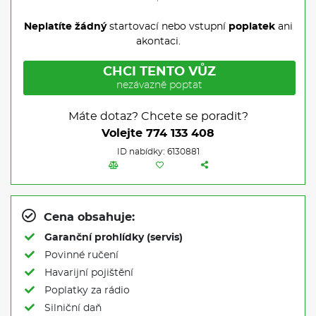
Neplatíte žádný
startovací nebo vstupní
poplatek
ani
akontaci.
CHCI TENTO VŮZ
nezávazně poptat
Máte dotaz? Chcete se poradit?
Volejte
774 133 408
ID nabídky: 6130881
Cena obsahuje:
Garanční prohlídky (servis)
Povinné ručení
Havarijní pojištění
Poplatky za rádio
Silniční daň