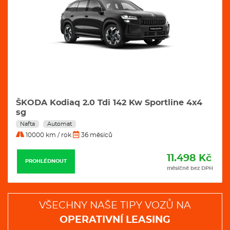
ŠKODA Kodiaq 2.0 Tdi 142 Kw Sportline 4x4
sg
Nafta
Automat
10000 km / rok
36 měsíců
11.498 Kč
PROHLÉDNOUT
měsíčně bez DPH
VŠECHNY NAŠE TIPY VOZŮ NA
OPERATIVNÍ LEASING