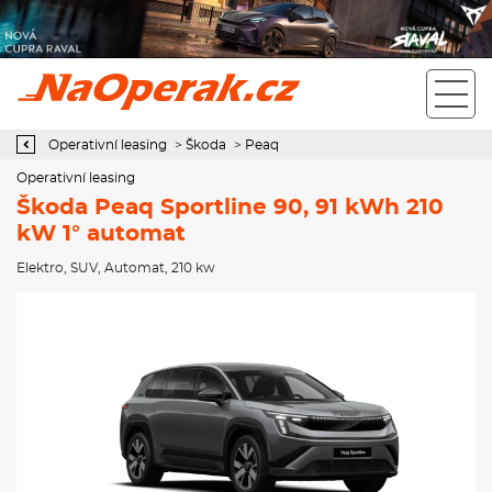
Operativní leasing Škoda Peaq Sportline 90, 91 kWh 210 kW 1°
automat
Operativní leasing
>
Škoda
>
Peaq
Operativní leasing
Škoda Peaq Sportline 90, 91 kWh 210
kW 1° automat
Elektro
,
SUV
,
Automat
, 210 kw