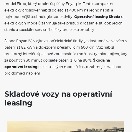
model Elroq, který doplní úspěšný Enyaq iV. Tento kompaktní
elektrický crossover nabízí dojezd až 400 km na jedno nabití a
nejmodernější technologie konektivity.
Operativní leasing Škoda
u
elektrických modelů zahrnuje také přístup k rozsáhlé síti dobíjecích
stanic a speciální servisní balíčky pro elektromobily.
Škoda Enyaq iV, vlajková loď elektrické flotily, je dostupná ve verzích s
baterií až 82 kWh a dojezdem přesahujícím 500 km. Vůz nabízí
prostorný interiér, špičkové zpracování a možnost rychlonabíjení, kdy
za pouhých 30 minut dobijete baterii z 10 na 80 %.
Škoda na
operativní leasing
u elektrických modelů často zahrnuje i wallbox
pro domácí nabíjení.
Skladové vozy na operativní
leasing