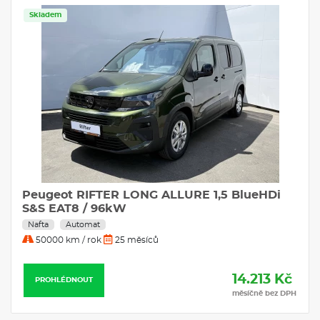
Skladem
Peugeot RIFTER LONG ALLURE 1,5 BlueHDi
S&S EAT8 / 96kW
Nafta
Automat
50000 km / rok
25 měsíců
14.213 Kč
PROHLÉDNOUT
měsíčně bez DPH