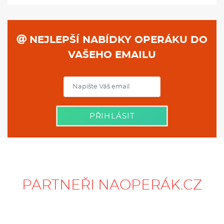
NEJLEPŠÍ NABÍDKY OPERÁKU DO
VAŠEHO EMAILU
PŘIHLÁSIT
PARTNEŘI NAOPERÁK.CZ