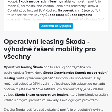
koupě.
Škoda na operativní leasing
nabízí kompletní portfolio
modelů, od městského vozítka Fabia přes prostorný Octavia
Combi až po luxusní SUV Kodiaq.
Na operák
, si můžete pořídit
také čistě elektrické vozy
Škoda Elroq
a
Škoda Enyaq na
operativní leasing,
nebo hybridnín vozy Superb iV a Kodiaq iV. V
měsíční splátce jsou obvykle zahrnuty veškeré servisní náklady,
Zobrazit celý popis
pojištění i pravidelná údržba, což vám umožní přesně plánovat
výdaje spojené s provozem vozidla.
Operativní leasing Škoda -
VÝBAVA:
výhodné řešení mobility pro
4X4
všechny
Operativní leasing Škoda
přináší řadu výhod zejména pro
podnikatele a firmy. Nová
Škoda Octavia nebo Superb na operativní
leasing
může významně vylepšit cash flow vaší společnosti. Díky
možnosti odpočtu DPH a zahrnutí leasingových splátek do nákladů
optimalizujete své daňové zatížení. Pro firemní flotily je pak ideální
volbou
Škoda Enyaq na operativní leasing
, který kombinuje prestižní
vzhled s nízkými provozními náklady a ekologickým provozem.
Značka Škoda rozšiřuje své elektrické portfolio o revoluční novinku -