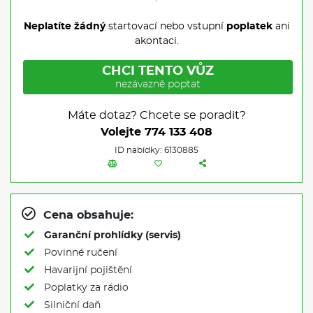
Neplatíte žádný
startovací nebo vstupní
poplatek
ani
akontaci.
CHCI TENTO VŮZ
nezávazně poptat
Máte dotaz? Chcete se poradit?
Volejte
774 133 408
ID nabídky: 6130885
Cena obsahuje:
Garanční prohlídky (servis)
Povinné ručení
Havarijní pojištění
Poplatky za rádio
Silniční daň