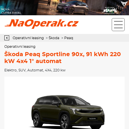
Operativní leasing Škoda Peaq Sportline 90x, 91 kWh 220 kW 4x4
1° automat
Operativní leasing
>
Škoda
>
Peaq
Operativní leasing
Škoda Peaq Sportline 90x, 91 kWh 220
kW 4x4 1° automat
Elektro
,
SUV
,
Automat
,
4X4
, 220 kw