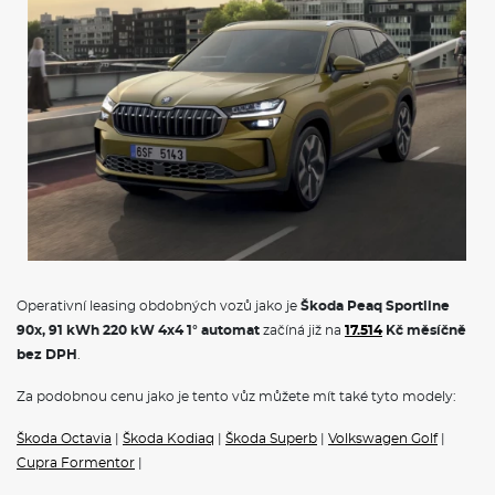
Operativní leasing obdobných vozů jako je
Škoda Peaq Sportline
90x, 91 kWh 220 kW 4x4 1° automat
začíná již na
17.514
Kč měsíčně
bez DPH
.
Za podobnou cenu jako je tento vůz můžete mít také tyto modely:
Škoda Octavia
|
Škoda Kodiaq
|
Škoda Superb
|
Volkswagen Golf
|
Cupra Formentor
|