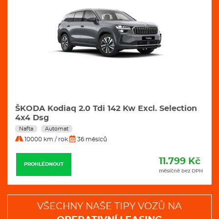
ŠKODA Kodiaq 2.0 Tdi 142 Kw Sportline 4x4
sg
Nafta
Automat
10000 km / rok
36 měsíců
11.498 Kč
PROHLÉDNOUT
měsíčně bez DPH
VŠECHNY NAŠE TIPY VOZŮ NA