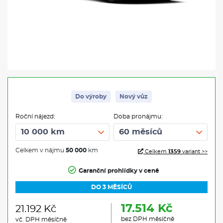
Do výroby
Nový vůz
Roční nájezd:
Doba pronájmu:
Celkem v nájmu
50 000
km
Celkem
1359
variant >>
Garanční prohlídky v ceně
DO 3 MĚSÍCŮ
17.514 Kč
21.192 Kč
bez DPH měsíčně
vč. DPH měsíčně