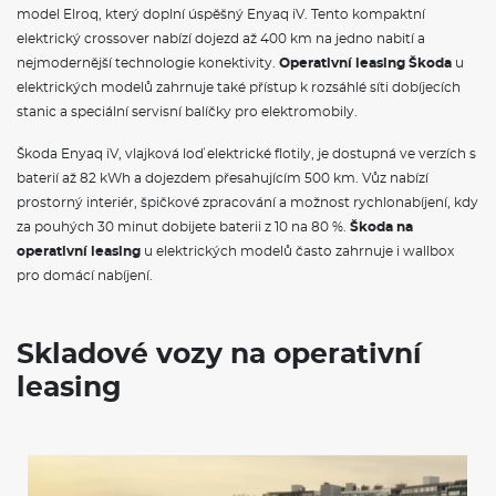
model Elroq, který doplní úspěšný Enyaq iV. Tento kompaktní
elektrický crossover nabízí dojezd až 400 km na jedno nabití a
nejmodernější technologie konektivity.
Operativní leasing Škoda
u
elektrických modelů zahrnuje také přístup k rozsáhlé síti dobíjecích
stanic a speciální servisní balíčky pro elektromobily.
Škoda Enyaq iV, vlajková loď elektrické flotily, je dostupná ve verzích s
baterií až 82 kWh a dojezdem přesahujícím 500 km. Vůz nabízí
prostorný interiér, špičkové zpracování a možnost rychlonabíjení, kdy
za pouhých 30 minut dobijete baterii z 10 na 80 %.
Škoda na
operativní leasing
u elektrických modelů často zahrnuje i wallbox
pro domácí nabíjení.
Skladové vozy na operativní
leasing