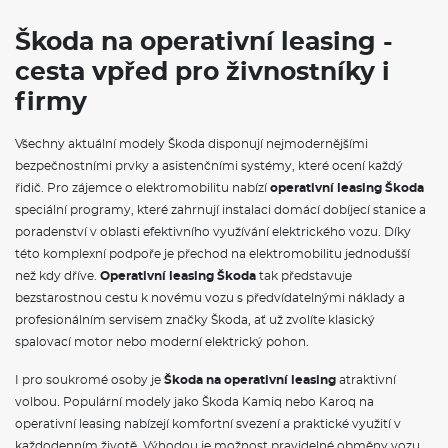
Škoda na operativní leasing -
cesta vpřed pro živnostníky i
firmy
Všechny aktuální modely Škoda disponují nejmodernějšími
bezpečnostními prvky a asistenčními systémy, které ocení každý
řidič. Pro zájemce o elektromobilitu nabízí
operativní leasing Škoda
speciální programy, které zahrnují instalaci domácí dobíjecí stanice a
poradenství v oblasti efektivního využívání elektrického vozu. Díky
této komplexní podpoře je přechod na elektromobilitu jednodušší
než kdy dříve.
Operativní leasing Škoda
tak představuje
bezstarostnou cestu k novému vozu s předvídatelnými náklady a
profesionálním servisem značky Škoda, ať už zvolíte klasický
spalovací motor nebo moderní elektrický pohon.
I pro soukromé osoby je
Škoda na operativní leasing
atraktivní
volbou. Populární modely jako Škoda Kamiq nebo Karoq na
operativní leasing nabízejí komfortní svezení a praktické využití v
každodenním životě. Výhodou je možnost pravidelné obměny vozu