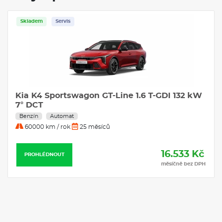
Ve výrobě
Bonus
ne 1.6 T-GDI 132 kW
Mazda CX-5 2026 2.5 G141 
16.533 Kč
Hnědý interiér - Aartic Whi
měsíčně bez DPH
Benzín
Automat
40000 km / rok
24 měsíců
PROHLÉDNOUT