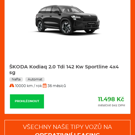
ŠKODA Kodiaq 2.0 Tdi 142 Kw Sportline 4x4
sg
Nafta
Automat
10000 km / rok
36 měsíců
11.498 Kč
PROHLÉDNOUT
měsíčně bez DPH
VŠECHNY NAŠE TIPY VOZŮ NA