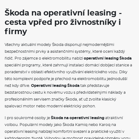
Škoda na operativní leasing -
cesta vpřed pro živnostníky i
firmy
Všechny aktuální modely Škoda disponují nejmodernějšími
bezpečnostními prvky a asistenčními systémy, které ocení každý
řidič. Pro zájemce o elektromobilitu nabízí
operativní leasing Škoda
speciální programy, které zahrnují instalaci domácí dobíjecí stanice a
poradenství v oblasti efektivního využívání elektrického vozu. Díky
této komplexní podpoře je přechod na elektromobilitu jednodušší
než kdy dříve.
Operativní leasing Škoda
tak představuje
bezstarostnou cestu k novému vozu s předvídatelnými náklady a
profesionálním servisem značky Škoda, ať už zvolíte klasický
spalovací motor nebo moderní elektrický pohon.
I pro soukromé osoby je
Škoda na operativní leasing
atraktivní
volbou. Populární modely jako Škoda Kamiq nebo Karoq na
operativní leasing nabízejí komfortní svezení a praktické využití v
každodenním životě. Výhodou je možnost pravidelné obměny vozu