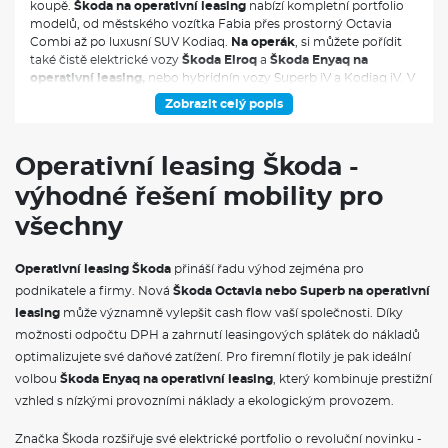
koupě.
Škoda na operativní leasing
nabízí kompletní portfolio
modelů, od městského vozítka Fabia přes prostorný Octavia
Combi až po luxusní SUV Kodiaq.
Na operák
, si můžete pořídit
také čistě elektrické vozy
Škoda Elroq
a
Škoda Enyaq na
operativní leasing,
nebo hybridnín vozy Superb iV a Kodiaq iV. V
měsíční splátce jsou obvykle zahrnuty veškeré servisní náklady,
Zobrazit celý popis
pojištění i pravidelná údržba, což vám umožní přesně plánovat
výdaje spojené s provozem vozidla.
Operativní leasing Škoda -
VÝBAVA:
výhodné řešení mobility pro
4X4
všechny
Operativní leasing Škoda
přináší řadu výhod zejména pro
podnikatele a firmy. Nová
Škoda Octavia nebo Superb na operativní
leasing
může významně vylepšit cash flow vaší společnosti. Díky
možnosti odpočtu DPH a zahrnutí leasingových splátek do nákladů
optimalizujete své daňové zatížení. Pro firemní flotily je pak ideální
volbou
Škoda Enyaq na operativní leasing
, který kombinuje prestižní
vzhled s nízkými provozními náklady a ekologickým provozem.
Značka Škoda rozšiřuje své elektrické portfolio o revoluční novinku -