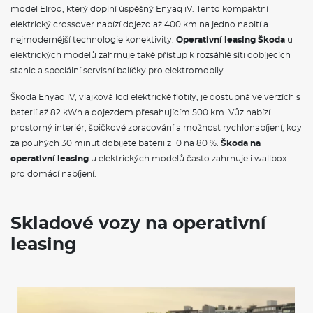
model Elroq, který doplní úspěšný Enyaq iV. Tento kompaktní
elektrický crossover nabízí dojezd až 400 km na jedno nabití a
nejmodernější technologie konektivity.
Operativní leasing Škoda
u
elektrických modelů zahrnuje také přístup k rozsáhlé síti dobíjecích
stanic a speciální servisní balíčky pro elektromobily.
Škoda Enyaq iV, vlajková loď elektrické flotily, je dostupná ve verzích s
baterií až 82 kWh a dojezdem přesahujícím 500 km. Vůz nabízí
prostorný interiér, špičkové zpracování a možnost rychlonabíjení, kdy
za pouhých 30 minut dobijete baterii z 10 na 80 %.
Škoda na
operativní leasing
u elektrických modelů často zahrnuje i wallbox
pro domácí nabíjení.
Skladové vozy na operativní
leasing