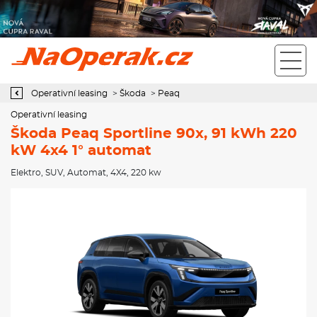
Operativní leasing Škoda Peaq Sportline 90x, 91 kWh 220 kW 4x4
1° automat
Operativní leasing
>
Škoda
>
Peaq
Operativní leasing
Škoda Peaq Sportline 90x, 91 kWh 220
kW 4x4 1° automat
Elektro
,
SUV
,
Automat
,
4X4
, 220 kw