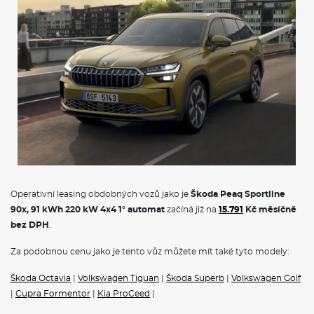
Operativní leasing obdobných vozů jako je
Škoda Peaq Sportline
90x, 91 kWh 220 kW 4x4 1° automat
začíná již na
15.791
Kč měsíčně
bez DPH
.
Za podobnou cenu jako je tento vůz můžete mít také tyto modely:
Škoda Octavia
|
Volkswagen Tiguan
|
Škoda Superb
|
Volkswagen Golf
|
Cupra Formentor
|
Kia ProCeed
|