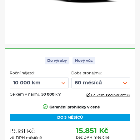
Do výroby
Nový vůz
Roční nájezd:
Doba pronájmu:
Celkem v nájmu
50 000
km
Celkem
1359
variant >>
Garanční prohlídky v ceně
DO 3 MĚSÍCŮ
15.851 Kč
19.181 Kč
bez DPH měsíčně
vč. DPH měsíčně