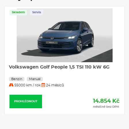
Skladem
Servis
Volkswagen Golf People 1,5 TSI 110 kW 6G
Benzín
Manuál
55000 km / rok
24 měsíců
14.854 Kč
PROHLÉDNOUT
měsíčně bez DPH