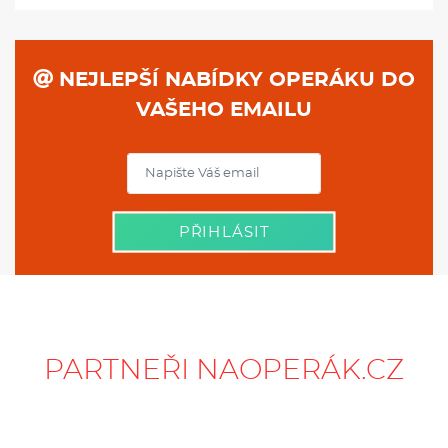
NEJLEPŠÍ NABÍDKY OPERÁKU DO
VAŠEHO EMAILU
PŘIHLÁSIT
PARTNEŘI NAOPERÁK.CZ