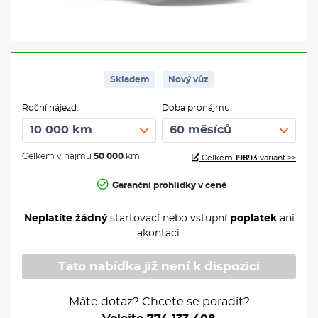
Skladem
Nový vůz
Roční nájezd:
Doba pronájmu:
Celkem v nájmu
50 000
km
Celkem
19893
variant >>
Garanční prohlídky v ceně
Neplatíte žádný
startovací nebo vstupní
poplatek
ani
akontaci.
Tato nabídka již není k dispozici
Máte dotaz? Chcete se poradit?