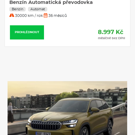
Tísňové volání eCall
9.558 Kč
PROHLÉDNOUT
Asistent rozjezdu do kopce
měsíčně bez DPH
2× i-Size a 2× Top Tether vzadu, i-Size a Top Tether na sedadle
spolujezdce
Startování tlačítkem a dálkové centrální zamykání
Airbag řidiče a spolujezdce
2× boční airbag vpředu, 2× hlavový airbag
Asistent udržování jízdního pruhu (Lane Assist)
Front Assist - s upozorněním a zabrzděním při hrozící kolizi s
vozidly, chodci a cyklisty
12V zásuvka v zavazadlovém prostoru
Držák na parkovací lístky za čelním sklem
Světla pro denní svícení s funkcí Coming Home a Leaving
Home
Světelný senzor
Regulace sklonu světlometů
Tempomat s omezovačem rychlosti
Přední mlhové světlomety
Ukazatel stavu kapaliny ostřikovačů
Jednotónová siréna
Kapsy na zadní části předních sedadel
Signalizace nezapnutého bezpečnostního pásu
Parkovací kamera vzadu
Systém Start/Stop
Škrabka na led ve víku nádrže