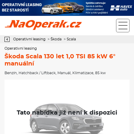
Operativní leasing Škoda Scala 130 let 1,0 TSI 85 kW 6° manuální
Operativní leasing
>
Škoda
>
Scala
Operativní leasing
Škoda Scala 130 let 1,0 TSI 85 kW 6°
manuální
Benzín
,
Hatchback / Liftback
,
Manuál
,
Klimatizace
, 85 kw