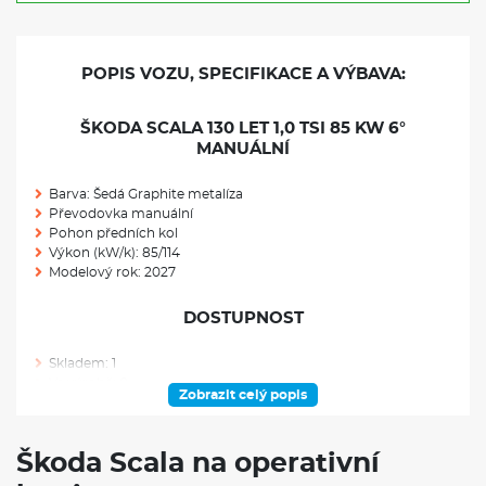
POPIS VOZU, SPECIFIKACE A VÝBAVA:
ŠKODA SCALA 130 LET 1,0 TSI 85 KW 6°
MANUÁLNÍ
Barva: Šedá Graphite metalíza
Převodovka manuální
Pohon předních kol
Výkon (kW/k): 85/114
Modelový rok: 2027
DOSTUPNOST
Skladem: 1
Ve výrobě: 0
Zobrazit celý popis
VÝBAVA NAD RÁMEC VÝBAVOVÉHO STUPNĚ
Škoda Scala na operativní
2× USB-C vpředu a 2× USB-C vzadu (nabíjecí výkon až 45 W)