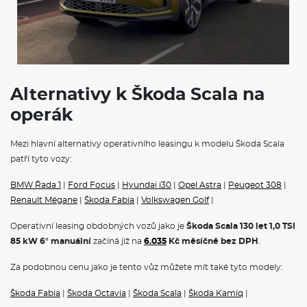
Deštník ve dveřích řidiče
Sada nářadí
Středová konzole s držáky nápojů
Sklopné klíčky dálkového centrálního zamykání
POJIŠTĚNÍ
Alternativy k Škoda Scala na
Povinné ručení
operák
Havarijní pojištění se spoluúčastí 10%
Pojištění skel
Mezi hlavní alternativy operativního leasingu k modelu Škoda Scala
Operativní leasing Škoda
představuje ideální řešení pro
patří tyto vozy:
podnikatele, firmy i soukromé osoby. Tento moderní způsob
financování vám umožní jezdit v novém voze bez nutnosti jeho
koupě.
Škoda na operativní leasing
nabízí kompletní portfolio
BMW Řada 1
|
Ford Focus
|
Hyundai i30
|
Opel Astra
|
Peugeot 308
|
modelů, od městského vozítka Fabia přes prostorný Octavia
Renault Mégane
|
Škoda Fabia
|
Volkswagen Golf
|
Combi až po luxusní SUV Kodiaq.
Na operák
, si můžete pořídit
také čistě elektrické vozy
Škoda Elroq
a
Škoda Enyaq na
Operativní leasing obdobných vozů jako je
Škoda Scala 130 let 1,0 TSI
operativní leasing,
nebo hybridnín vozy Superb iV a Kodiaq iV. V
85 kW 6° manuální
začíná již na
6.035
Kč měsíčně bez DPH
.
měsíční splátce jsou obvykle zahrnuty veškeré servisní náklady,
pojištění i pravidelná údržba, což vám umožní přesně plánovat
Za podobnou cenu jako je tento vůz můžete mít také tyto modely:
výdaje spojené s provozem vozidla.
Škoda Fabia
|
Škoda Octavia
|
Škoda Scala
|
Škoda Kamiq
|
VÝBAVA: