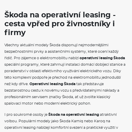
Klimatizace
Škoda na operativní leasing -
cesta vpřed pro živnostníky i
firmy
Všechny aktuální modely Škoda disponují nejmodernějšími
bezpečnostními prvky a asistenčními systémy, které ocení každý
řidič. Pro zájemce o elektromobilitu nabízí
operativní leasing Škoda
speciální programy, které zahrnují instalaci domácí dobíjecí stanice a
poradenství v oblasti efektivního využívání elektrického vozu. Díky
této komplexní podpoře je přechod na elektromobilitu jednodušší
než kdy dříve.
Operativní leasing Škoda
tak představuje
bezstarostnou cestu k novému vozu s předvídatelnými náklady a
profesionálním servisem značky Škoda, ať už zvolíte klasický
spalovací motor nebo moderní elektrický pohon.
I pro soukromé osoby je
Škoda na operativní leasing
atraktivní
volbou. Populární modely jako Škoda Kamiq nebo Karoq na
operativní leasing nabízejí komfortní svezení a praktické využití v