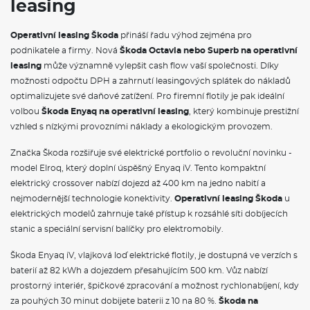
leasing
8 reproduktorů
Dvouzónová klimatizace Climatronic
Bezdrátový SmartLink
Operativní leasing Škoda
přináší řadu výhod zejména pro
Interiér plus
podnikatele a firmy. Nová
Škoda Octavia nebo Superb na operativní
leasing
může významně vylepšit cash flow vaší společnosti. Díky
VÝBAVA VE VÝBAVA STUPNI
možnosti odpočtu DPH a zahrnutí leasingových splátek do nákladů
optimalizujete své daňové zatížení. Pro firemní flotily je pak ideální
Rozpoznávání dopravních značek
volbou
Škoda Enyaq na operativní leasing
, který kombinuje prestižní
Cargo elementy
Kryt zavazadlového prostoru se sítí na zavazadla
vzhled s nízkými provozními náklady a ekologickým provozem.
Elektrické ovládání oken vpředu a vzadu
Schránka před spolujezdcem
Značka Škoda rozšiřuje své elektrické portfolio o revoluční novinku -
Sluneční clony s kosmetickým zrcátkem
model Elroq, který doplní úspěšný Enyaq iV. Tento kompaktní
Černé lesklé orámování v interiéru
elektrický crossover nabízí dojezd až 400 km na jedno nabití a
Síťový program
nejmodernější technologie konektivity.
Operativní leasing Škoda
u
Šedý strop
Kožená hlavice řadicí páky a madlo ruční brzdy
elektrických modelů zahrnuje také přístup k rozsáhlé síti dobíjecích
Schránka na brýle
stanic a speciální servisní balíčky pro elektromobily.
Textilní dekor palubní desky Creppe šedý
Standardní lišty oken
Škoda Enyaq iV, vlajková loď elektrické flotily, je dostupná ve verzích s
Konvexní vnější zpětné zrcátko u spolujezdce
baterií až 82 kWh a dojezdem přesahujícím 500 km. Vůz nabízí
Konvexní vnější zpětné zrcátko u řidiče
prostorný interiér, špičkové zpracování a možnost rychlonabíjení, kdy
Vnější zpětná zrcátka lakovaná v barvě karoserie
Mřížka chladiče s chromovanou lištou
za pouhých 30 minut dobijete baterii z 10 na 80 %.
Škoda na