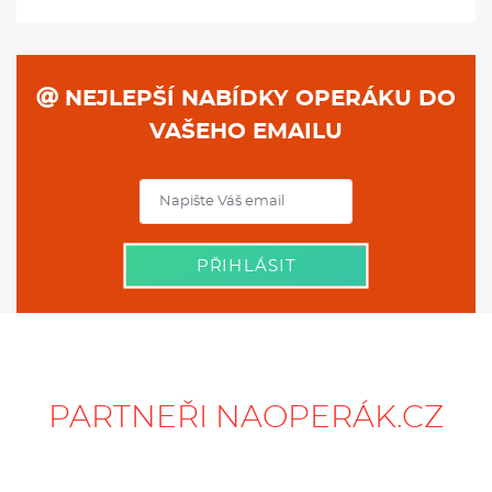
NEJLEPŠÍ NABÍDKY OPERÁKU DO
VAŠEHO EMAILU
PŘIHLÁSIT
PARTNEŘI NAOPERÁK.CZ