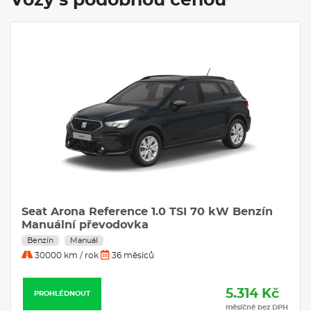
Vozy s podobnou cenou
! Akontace
Skladem
Bonus
 TSI 70 kW Benzín
77kWh prodloužený dojezd
Elektro
Automat
10000 km / rok
48 měsíců
5.314 Kč
PROHLÉDNOUT
měsíčně bez DPH