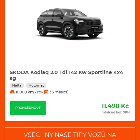
ŠKODA Kodiaq 2.0 Tdi 142 Kw Excl. Selection
4x4 Dsg
Nafta
Automat
10000 km / rok
36 měsíců
11.799 Kč
PROHLÉDNOUT
měsíčně bez DPH
VŠECHNY NAŠE TIPY VOZŮ NA