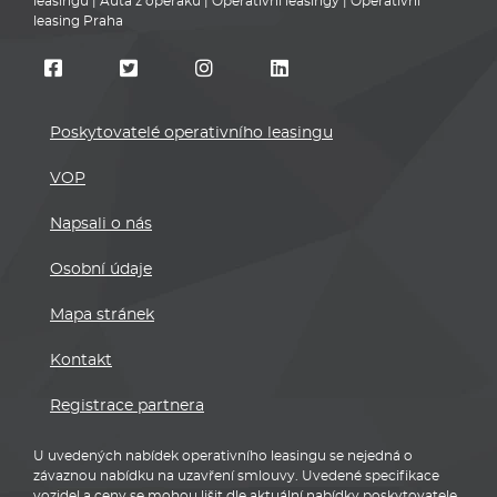
leasingu
|
Auta z operáku
|
Operativní leasingy
|
Operativní
leasing Praha
Poskytovatelé operativního leasingu
VOP
Napsali o nás
Osobní údaje
Mapa stránek
Kontakt
Registrace partnera
U uvedených nabídek operativního leasingu se nejedná o
závaznou nabídku na uzavření smlouvy. Uvedené specifikace
vozidel a ceny se mohou lišit dle aktuální nabídky poskytovatele,