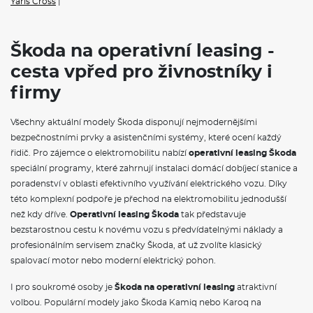
Yaris Cross
|
Klimatizace
Škoda na operativní leasing -
cesta vpřed pro živnostníky i
firmy
Všechny aktuální modely Škoda disponují nejmodernějšími
bezpečnostními prvky a asistenčními systémy, které ocení každý
řidič. Pro zájemce o elektromobilitu nabízí
operativní leasing Škoda
speciální programy, které zahrnují instalaci domácí dobíjecí stanice a
poradenství v oblasti efektivního využívání elektrického vozu. Díky
této komplexní podpoře je přechod na elektromobilitu jednodušší
než kdy dříve.
Operativní leasing Škoda
tak představuje
bezstarostnou cestu k novému vozu s předvídatelnými náklady a
profesionálním servisem značky Škoda, ať už zvolíte klasický
spalovací motor nebo moderní elektrický pohon.
I pro soukromé osoby je
Škoda na operativní leasing
atraktivní
volbou. Populární modely jako Škoda Kamiq nebo Karoq na