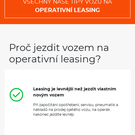
VŠECHNY NAŠE TIPY VOZŮ NA
OPERATIVNÍ LEASING
Proč jezdit vozem na
operativní leasing?
Leasing je levnější než jezdit vlastním
novým vozem
Při započítání opotřebení, servisu, pneumatik a
nákladů na prodej ojetého vozu, na operák
nakonec jezdíte levněji.