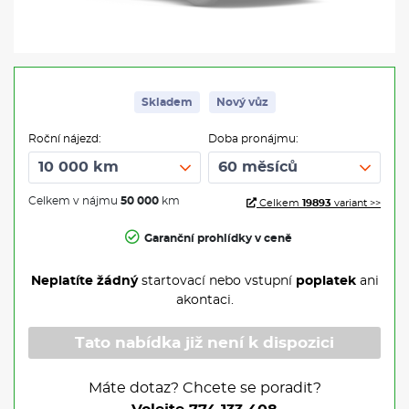
Skladem
Nový vůz
Roční nájezd:
Doba pronájmu:
Celkem v nájmu
50 000
km
Celkem
19893
variant >>
Garanční prohlídky v ceně
Neplatíte žádný
startovací nebo vstupní
poplatek
ani
akontaci.
Tato nabídka již není k dispozici
Máte dotaz? Chcete se poradit?