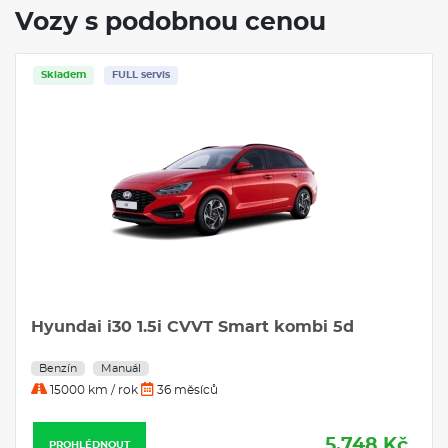
Vozy s podobnou cenou
Skladem
FULL servis
Hyundai i30 1.5i CVVT Smart kombi 5d
Benzín
Manuál
15000 km / rok
36 měsíců
5.748 Kč
PROHLÉDNOUT