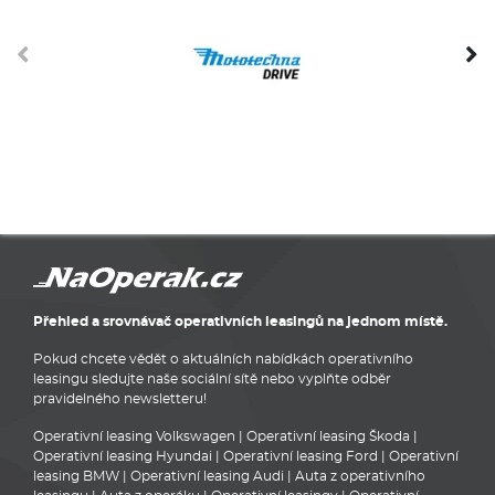
Přehled a srovnávač operativních leasingů na jednom místě.
Pokud chcete vědět o aktuálních nabídkách operativního
leasingu sledujte naše sociální sítě nebo vyplňte odběr
pravidelného newsletteru!
Operativní leasing Volkswagen
|
Operativní leasing Škoda
|
Operativní leasing Hyundai
|
Operativní leasing Ford
|
Operativní
leasing BMW
|
Operativní leasing Audi
|
Auta z operativního