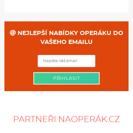
NEJLEPŠÍ NABÍDKY OPERÁKU DO
VAŠEHO EMAILU
PŘIHLÁSIT
PARTNEŘI NAOPERÁK.CZ