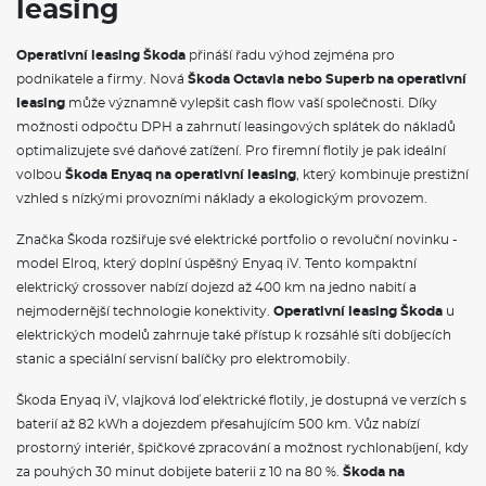
leasing
Sada nářadí
2× USB-C vpředu a 2× USB-C vzadu (nabíjecí výkon až 45 W)
8 reproduktorů
Operativní leasing Škoda
přináší řadu výhod zejména pro
Dvouzónová klimatizace Climatronic
podnikatele a firmy. Nová
Škoda Octavia nebo Superb na operativní
Bezdrátový SmartLink
leasing
může významně vylepšit cash flow vaší společnosti. Díky
Interiér plus
možnosti odpočtu DPH a zahrnutí leasingových splátek do nákladů
VÝBAVA VE VÝBAVA STUPNI
optimalizujete své daňové zatížení. Pro firemní flotily je pak ideální
volbou
Škoda Enyaq na operativní leasing
, který kombinuje prestižní
Rozpoznávání dopravních značek
vzhled s nízkými provozními náklady a ekologickým provozem.
Cargo elementy
Kryt zavazadlového prostoru se sítí na zavazadla
Značka Škoda rozšiřuje své elektrické portfolio o revoluční novinku -
Elektrické ovládání oken vpředu a vzadu
model Elroq, který doplní úspěšný Enyaq iV. Tento kompaktní
Schránka před spolujezdcem
elektrický crossover nabízí dojezd až 400 km na jedno nabití a
Sluneční clony s kosmetickým zrcátkem
nejmodernější technologie konektivity.
Operativní leasing Škoda
u
Černé lesklé orámování v interiéru
Síťový program
elektrických modelů zahrnuje také přístup k rozsáhlé síti dobíjecích
Šedý strop
stanic a speciální servisní balíčky pro elektromobily.
Kožená hlavice řadicí páky a madlo ruční brzdy
Schránka na brýle
Škoda Enyaq iV, vlajková loď elektrické flotily, je dostupná ve verzích s
Textilní dekor palubní desky Creppe šedý
baterií až 82 kWh a dojezdem přesahujícím 500 km. Vůz nabízí
Standardní lišty oken
prostorný interiér, špičkové zpracování a možnost rychlonabíjení, kdy
Konvexní vnější zpětné zrcátko u spolujezdce
Konvexní vnější zpětné zrcátko u řidiče
za pouhých 30 minut dobijete baterii z 10 na 80 %.
Škoda na