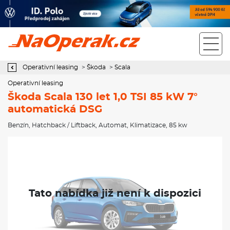
Operativní leasing Škoda Scala 130 let 1,0 TSI 85 kW 7°
automatická DSG
Operativní leasing
>
Škoda
>
Scala
Operativní leasing
Škoda Scala 130 let 1,0 TSI 85 kW 7°
automatická DSG
Benzín
,
Hatchback / Liftback
,
Automat
,
Klimatizace
, 85 kw