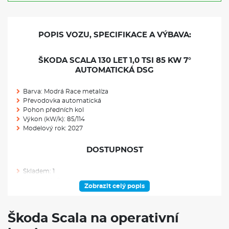
POPIS VOZU, SPECIFIKACE A VÝBAVA:
ŠKODA SCALA 130 LET 1,0 TSI 85 KW 7°
AUTOMATICKÁ DSG
Barva: Modrá Race metalíza
Převodovka automatická
Pohon předních kol
Výkon (kW/k): 85/114
Modelový rok: 2027
DOSTUPNOST
Skladem: 1
Ve výrobě: 0
Zobrazit celý popis
VÝBAVA NAD RÁMEC VÝBAVOVÉHO STUPNĚ
Škoda Scala na operativní
Rezervní kolo (neplnohodnotné)