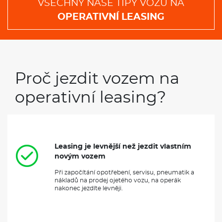
VŠECHNY NAŠE TIPY VOZŮ NA
OPERATIVNÍ LEASING
Proč jezdit vozem na
operativní leasing?
Leasing je levnější než jezdit vlastním
novým vozem
Při započítání opotřebení, servisu, pneumatik a
nákladů na prodej ojetého vozu, na operák
nakonec jezdíte levněji.