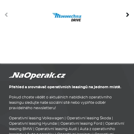
Přehled a srovnávač operativních leasingů na jednom místě.
Pokud chcete vědět o aktuálních nabídkách operativního
leasingu sledujte naše sociální sítě nebo vyplňte odběr
pravidelného newsletteru!
Operativní leasing Volkswagen
|
Operativní leasing Škoda
|
Operativní leasing Hyundai
|
Operativní leasing Ford
|
Operativní
leasing BMW
|
Operativní leasing Audi
|
Auta z operativního