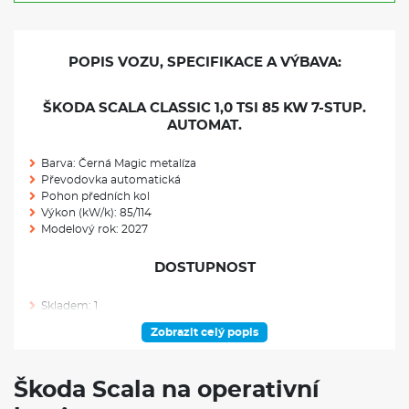
POPIS VOZU, SPECIFIKACE A VÝBAVA:
ŠKODA SCALA CLASSIC 1,0 TSI 85 KW 7-STUP.
AUTOMAT.
Barva: Černá Magic metalíza
Převodovka automatická
Pohon předních kol
Výkon (kW/k): 85/114
Modelový rok: 2027
DOSTUPNOST
Skladem: 1
Ve výrobě: 0
Zobrazit celý popis
VÝBAVA NAD RÁMEC VÝBAVOVÉHO STUPNĚ
Škoda Scala na operativní
Rezervní kolo neplnohodnotné