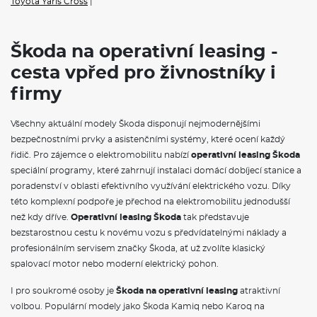
Toyota Yaris Cross
|
Škoda na operativní leasing -
cesta vpřed pro živnostníky i
firmy
Všechny aktuální modely Škoda disponují nejmodernějšími
bezpečnostními prvky a asistenčními systémy, které ocení každý
řidič. Pro zájemce o elektromobilitu nabízí
operativní leasing Škoda
speciální programy, které zahrnují instalaci domácí dobíjecí stanice a
poradenství v oblasti efektivního využívání elektrického vozu. Díky
této komplexní podpoře je přechod na elektromobilitu jednodušší
než kdy dříve.
Operativní leasing Škoda
tak představuje
bezstarostnou cestu k novému vozu s předvídatelnými náklady a
profesionálním servisem značky Škoda, ať už zvolíte klasický
spalovací motor nebo moderní elektrický pohon.
I pro soukromé osoby je
Škoda na operativní leasing
atraktivní
volbou. Populární modely jako Škoda Kamiq nebo Karoq na