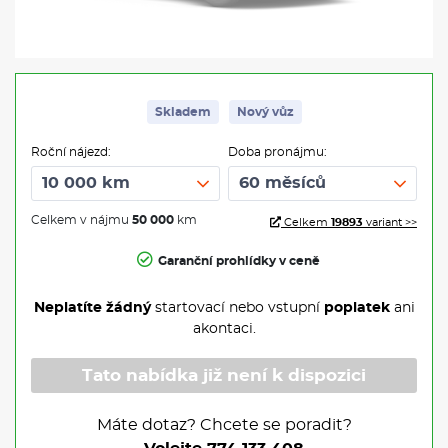
Skladem
Nový vůz
Roční nájezd:
Doba pronájmu:
Celkem v nájmu
50 000
km
Celkem
19893
variant >>
Garanční prohlídky v ceně
Neplatíte žádný
startovací nebo vstupní
poplatek
ani
akontaci.
Tato nabídka již není k dispozici
Máte dotaz? Chcete se poradit?