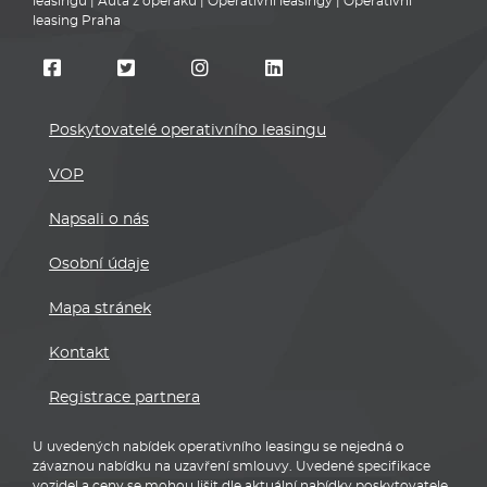
leasingu
|
Auta z operáku
|
Operativní leasingy
|
Operativní
leasing Praha
Poskytovatelé operativního leasingu
VOP
Napsali o nás
Osobní údaje
Mapa stránek
Kontakt
Registrace partnera
U uvedených nabídek operativního leasingu se nejedná o
závaznou nabídku na uzavření smlouvy. Uvedené specifikace
vozidel a ceny se mohou lišit dle aktuální nabídky poskytovatele,