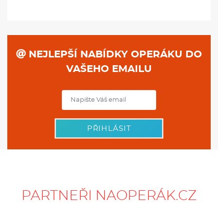
NEJLEPŠÍ NABÍDKY OPERÁKU DO
VAŠEHO EMAILU
PŘIHLÁSIT
PARTNEŘI NAOPERÁK.CZ