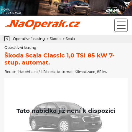
Operativní leasing Škoda Scala Classic 1,0 TSI 85 kW 7-stup.
automat.
Operativní leasing
>
Škoda
>
Scala
Operativní leasing
Škoda Scala Classic 1,0 TSI 85 kW 7-
stup. automat.
Benzín
,
Hatchback / Liftback
,
Automat
,
Klimatizace
, 85 kw