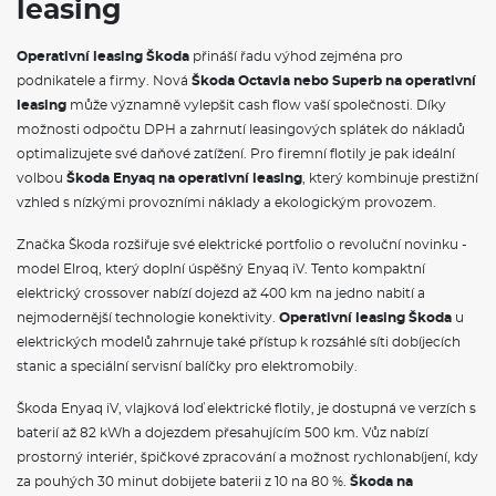
leasing
Rezervní kolo (neplnohodnotné)
Externí, USB typ C, datová(é) zásuvka(-y) a nabíjecí zásuvka(-y)
se zvýšeným nabíjecím výkonem
Operativní leasing Škoda
přináší řadu výhod zejména pro
Automatické stmívání pro vnitřní zpětné zrcátko
podnikatele a firmy. Nová
Škoda Octavia nebo Superb na operativní
8 reproduktorů
leasing
může významně vylepšit cash flow vaší společnosti. Díky
Dvouzónový CLIMATRONIC
Bezdrátový SmartLink
možnosti odpočtu DPH a zahrnutí leasingových splátek do nákladů
Interiér plus
optimalizujete své daňové zatížení. Pro firemní flotily je pak ideální
Služba Škoda prodloužená záruka na 5 let, do 100 000 km
volbou
Škoda Enyaq na operativní leasing
, který kombinuje prestižní
vzhled s nízkými provozními náklady a ekologickým provozem.
VÝBAVA VE VÝBAVA STUPNI
Značka Škoda rozšiřuje své elektrické portfolio o revoluční novinku -
Upínací přípravek v zavazadlovém prostoru
model Elroq, který doplní úspěšný Enyaq iV. Tento kompaktní
Elektrické ovládání oken vpředu a vzadu
elektrický crossover nabízí dojezd až 400 km na jedno nabití a
Víko schránky před spolujezdcem, s osvětlením
nejmodernější technologie konektivity.
Operativní leasing Škoda
u
Síťový program
Hlavice/madlo řadící páky z kůže
elektrických modelů zahrnuje také přístup k rozsáhlé síti dobíjecích
Schránka na brýle
stanic a speciální servisní balíčky pro elektromobily.
Dekorační obložení šedý Crepe, orámování černé
Sunset
Škoda Enyaq iV, vlajková loď elektrické flotily, je dostupná ve verzích s
Ozdobné lišty standardní
baterií až 82 kWh a dojezdem přesahujícím 500 km. Vůz nabízí
Vnější zpětné zrcátko vpravo, konvexní
prostorný interiér, špičkové zpracování a možnost rychlonabíjení, kdy
Vnější zpětné zrcátko vlevo, konvexní
Kliky a vnější zpětná zrcátka v barvě vozu
za pouhých 30 minut dobijete baterii z 10 na 80 %.
Škoda na