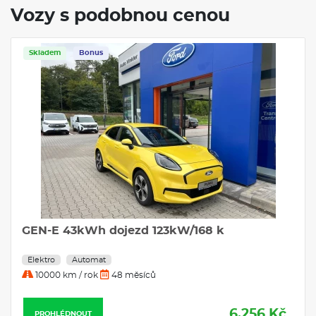
Vozy s podobnou cenou
Skladem
Bonus
GEN-E 43kWh dojezd 123kW/168 k
Elektro
Automat
10000 km / rok
48 měsíců
6.256 Kč
PROHLÉDNOUT