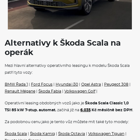
Havarijní pojištění se spoluúčastí 10%
Pojištění skel
Operativní leasing Škoda
představuje ideální řešení pro
podnikatele, firmy i soukromé osoby. Tento moderní způsob
financování vám umožní jezdit v novém voze bez nutnosti jeho
koupě.
Škoda na operativní leasing
nabízí kompletní portfolio
modelů, od městského vozítka Fabia přes prostorný Octavia
Alternativy k Škoda Scala na
Combi až po luxusní SUV Kodiaq.
Na operák
, si můžete pořídit
také čistě elektrické vozy
Škoda Elroq
a
Škoda Enyaq na
operák
operativní leasing,
nebo hybridnín vozy Superb iV a Kodiaq iV. V
měsíční splátce jsou obvykle zahrnuty veškeré servisní náklady,
Mezi hlavní alternativy operativního leasingu k modelu Škoda Scala
pojištění i pravidelná údržba, což vám umožní přesně plánovat
patří tyto vozy:
výdaje spojené s provozem vozidla.
BMW Řada 1
|
Ford Focus
|
Hyundai i30
|
Opel Astra
|
Peugeot 308
|
VÝBAVA:
Renault Mégane
|
Škoda Fabia
|
Volkswagen Golf
|
Klimatizace
Operativní leasing obdobných vozů jako je
Škoda Scala Classic 1,0
TSI 85 kW 7-stup. automat.
začíná již na
6.035
Kč měsíčně bez DPH
.
Za podobnou cenu jako je tento vůz můžete mít také tyto modely:
Škoda Scala
|
Škoda Kamiq
|
Škoda Octavia
|
Volkswagen Tiguan
|