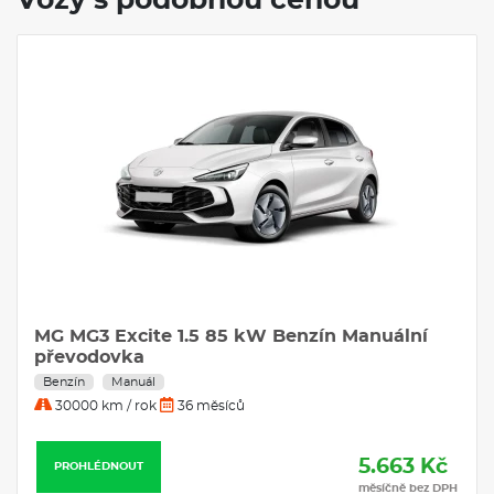
Vozy s podobnou cenou
MG MG3 Excite 1.5 85 kW Benzín Manuální
převodovka
Benzín
Manuál
30000 km / rok
36 měsíců
5.663 Kč
PROHLÉDNOUT
měsíčně bez DPH