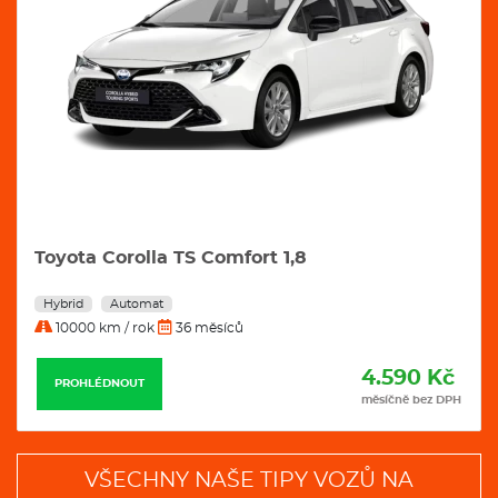
Toyota Corolla TS Comfort 1,8
Hybrid
Automat
10000 km / rok
36 měsíců
4.590 Kč
PROHLÉDNOUT
měsíčně bez DPH
VŠECHNY NAŠE TIPY VOZŮ NA