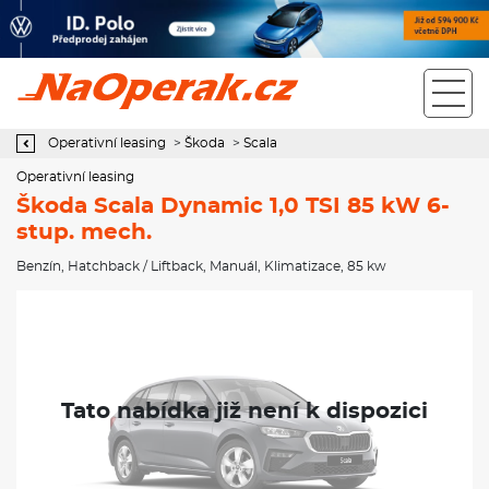
Operativní leasing Škoda Scala Dynamic 1,0 TSI 85 kW 6-stup.
mech.
Operativní leasing
>
Škoda
>
Scala
Operativní leasing
Škoda Scala Dynamic 1,0 TSI 85 kW 6-
stup. mech.
Benzín
,
Hatchback / Liftback
,
Manuál
,
Klimatizace
, 85 kw