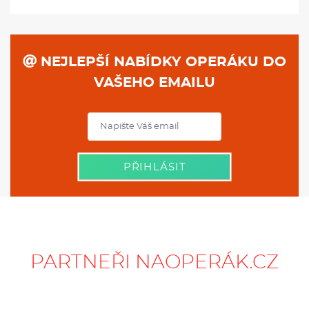
NEJLEPŠÍ NABÍDKY OPERÁKU DO
VAŠEHO EMAILU
PŘIHLÁSIT
PARTNEŘI NAOPERÁK.CZ