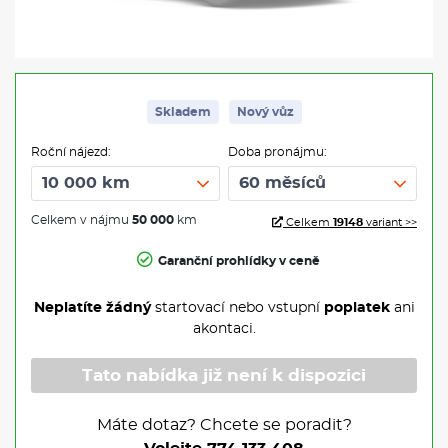
Skladem
Nový vůz
Roční nájezd:
Doba pronájmu:
Celkem v nájmu
50 000
km
Celkem
19148
variant >>
Garanční prohlídky v ceně
Neplatíte žádný
startovací nebo vstupní
poplatek
ani
akontaci.
Tato nabídka již není k dispozici
Máte dotaz? Chcete se poradit?