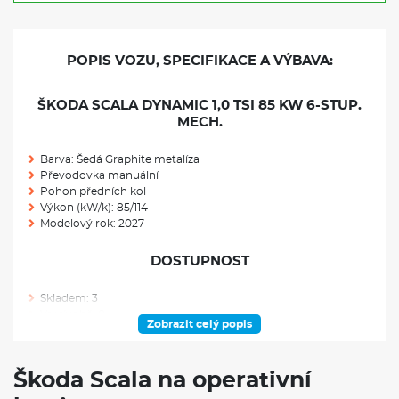
POPIS VOZU, SPECIFIKACE A VÝBAVA:
ŠKODA SCALA DYNAMIC 1,0 TSI 85 KW 6-STUP.
MECH.
Barva: Šedá Graphite metalíza
Převodovka manuální
Pohon předních kol
Výkon (kW/k): 85/114
Modelový rok: 2027
DOSTUPNOST
Skladem: 3
Ve výrobě: 0
Zobrazit celý popis
VÝBAVA NAD RÁMEC VÝBAVOVÉHO STUPNĚ
Škoda Scala na operativní
Rezervní kolo neplnohodnotné