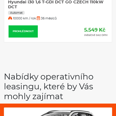
 1,6 T-GDI DCT GO CZECH 110kW
Hyundai i30 1
DCT
Automat
k
36 měsíců
10000 km / rok
5.549 Kč
PROHLÉDNOUT
měsíčně bez DPH
Nabídky operativního
leasingu, které by Vás
mohly zajímat