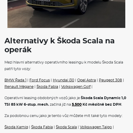
KESSY pro alarm - bezklíčové odemykání a zamykání
Alarm
Hlídání mrtvého úhlu (Side Assist)
Světelný a dešťový asistent
Mlhové světlo a odbočovací světlo
Ukazatel stavu kapaliny v ostřikovači
Systém Start/Stop
Alternativy k Škoda Scala na
Bez smlouvy o údržbě
S deštníkem
operák
Klíček pro systém zamykání s dálkovým ovládáním
USB-C u vnitřního zpětného zrcátka
Středová konzole
Mezi hlavní alternativy operativního leasingu k modelu Škoda Scala
patří tyto vozy:
POJIŠTĚNÍ
BMW Řada 1
|
Ford Focus
|
Hyundai i30
|
Opel Astra
|
Peugeot 308
|
Povinné ručení
Renault Mégane
|
Škoda Fabia
|
Volkswagen Golf
|
Havarijní pojištění se spoluúčastí 10%
Pojištění skel
Operativní leasing obdobných vozů jako je
Škoda Scala Dynamic 1,0
TSI 85 kW 6-stup. mech.
začíná již na
5.500
Kč měsíčně bez DPH
.
Operativní leasing Škoda
představuje ideální řešení pro
podnikatele, firmy i soukromé osoby. Tento moderní způsob
Za podobnou cenu jako je tento vůz můžete mít také tyto modely:
financování vám umožní jezdit v novém voze bez nutnosti jeho
koupě.
Škoda na operativní leasing
nabízí kompletní portfolio
Škoda Kamiq
|
Škoda Fabia
|
Škoda Scala
|
Volkswagen Taigo
|
modelů, od městského vozítka Fabia přes prostorný Octavia