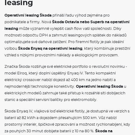
leasing
Rezervní kolo (neplnohodnotné)
VÝBAVA VE VÝBAVA STUPNI
Operativní leasing Škoda
přináší řadu výhod zejména pro
podnikatele a firmy. Nová
Škoda Octavia nebo Superb na operativní
Rozpoznávání dopravních značek
leasing
může významně vylepšit cash flow vaší společnosti. Díky
Upínací přípravek v zavazadlovém prostoru
možnosti odpočtu DPH a zahrnutí leasingových splátek do nákladů
Elektrické ovládání oken vpředu a vzadu
optimalizujete své daňové zatížení. Pro firemní flotily je pak ideální
Víko schránky před spolujezdcem, s osvětlením
volbou
Škoda Enyaq na operativní leasing
, který kombinuje prestižní
Síťový program
Hlavice/madlo řadící páky z kůže
vzhled s nízkými provozními náklady a ekologickým provozem.
Schránka na brýle
Hliníkové pedály
Značka Škoda rozšiřuje své elektrické portfolio o revoluční novinku -
Textilní koberce vpředu a vzadu
model Elroq, který doplní úspěšný Enyaq iV. Tento kompaktní
Sunset
elektrický crossover nabízí dojezd až 400 km na jedno nabití a
Automatické stmívání pro vnitřní zpětné zrcátko
nejmodernější technologie konektivity.
Operativní leasing Škoda
u
Dekorační vložky
Dvouzónový CLIMATRONIC
elektrických modelů zahrnuje také přístup k rozsáhlé síti dobíjecích
Ozdobné lišty standardní
stanic a speciální servisní balíčky pro elektromobily.
Vnější zpětné zrcátko vpravo, konvexní
Vnější zpětné zrcátko vlevo, konvexní
Škoda Enyaq iV, vlajková loď elektrické flotily, je dostupná ve verzích s
LED hlavní světlomety
baterií až 82 kWh a dojezdem přesahujícím 500 km. Vůz nabízí
Stěrač zadního okna s ostřikovačem a stupňovým intervalem
prostorný interiér, špičkové zpracování a možnost rychlonabíjení, kdy
stírání
Dlouhé sklo včetně spoileru
za pouhých 30 minut dobijete baterii z 10 na 80 %.
Škoda na