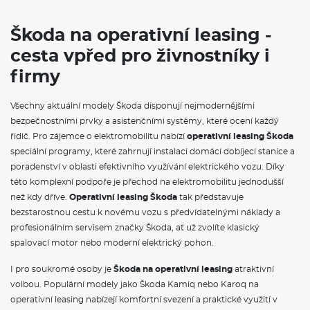
Combi až po luxusní SUV Kodiaq.
Na operák
, si můžete pořídit
také čistě elektrické vozy
Škoda Elroq
a
Škoda Enyaq na
operativní leasing,
nebo hybridnín vozy Superb iV a Kodiaq iV. V
Škoda na operativní leasing -
měsíční splátce jsou obvykle zahrnuty veškeré servisní náklady,
pojištění i pravidelná údržba, což vám umožní přesně plánovat
cesta vpřed pro živnostníky i
výdaje spojené s provozem vozidla.
firmy
VÝBAVA:
Všechny aktuální modely Škoda disponují nejmodernějšími
Klimatizace
bezpečnostními prvky a asistenčními systémy, které ocení každý
řidič. Pro zájemce o elektromobilitu nabízí
operativní leasing Škoda
speciální programy, které zahrnují instalaci domácí dobíjecí stanice a
poradenství v oblasti efektivního využívání elektrického vozu. Díky
této komplexní podpoře je přechod na elektromobilitu jednodušší
než kdy dříve.
Operativní leasing Škoda
tak představuje
bezstarostnou cestu k novému vozu s předvídatelnými náklady a
profesionálním servisem značky Škoda, ať už zvolíte klasický
spalovací motor nebo moderní elektrický pohon.
I pro soukromé osoby je
Škoda na operativní leasing
atraktivní
volbou. Populární modely jako Škoda Kamiq nebo Karoq na
operativní leasing nabízejí komfortní svezení a praktické využití v