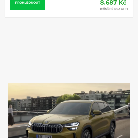
se zvýšeným nabíjecím výkonem
8.687 Kč
Benzín Autom
8 reproduktorů
měsíčně bez DPH
Benzín
Automat
Virtuální kokpit 10"
30000 km / rok
Bezdrátový SmartLink
Bezdrátové nabíjení telefonu
Tísňové volání eCall
PROHLÉDNOUT
Asistent rozjezdu do kopce
Kotoučové brzdy vzadu
Kotoučové brzdy přední (Geomet D)
3x ISOFIX (2x vzadu, 1x vpředu) a 2x Top Tether vzadu
Deaktivace airbagu spolujezdce
Boční airbag vpředu, s hlavovým airbagem
Asistent udržování jízdního pruhu (Lane Assist)
Front Assist - s upozorněním a zabržděním při hrozící kolizi s
vozidly, chodci a cyklisty
12V zásuvka v zavazadlovém prostoru
Bez 2. baterie
Světlo pro denní svícení s asistenčním světlem a funkcí
Coming Home a Leaving home
Regulace sklonu světlometů
Tempomat s omezovačem rychlosti
Bez dodat. ukazatele poruch funkce
Kontrola zapnutí bezpečnostního pásu, optická a akustická, el.
kontakt
Parkovací kamera vzadu