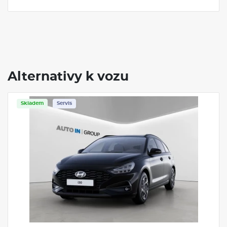
Alternativy k vozu
is
Servis