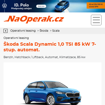
Operativní leasing Škoda Scala Dynamic 1,0 TSI 85 kW 7-stup.
automat.
Operativní leasing
>
Škoda
>
Scala
Operativní leasing
Škoda Scala Dynamic 1,0 TSI 85 kW 7-
stup. automat.
Benzín
,
Hatchback / Liftback
,
Automat
,
Klimatizace
, 85 kw