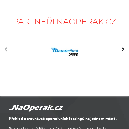
PARTNEŘI NAOPERÁK.CZ
Přehled a srovnávač operativních leasingů na jednom místě.
Pokud chcete vědět o aktuálních nabídkách operativního