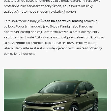
bezstarostnou cestu k novému vozu s předvídatelnými náklady a
profesionálním servisem značky Škoda, ať už zvolíte klasický
spalovací motor nebo moderní elektrický pohon.
I pro soukromé osoby je
Škoda na operativní leasing
atraktivní
volbou. Populární modely jako Škoda Kamiq nebo Karoq na
operativní leasing nabízejí komfortní svezení a praktické využití v
každodenním životě. Výhodou je možnost pravidelné obměny vozu
za nový model po skončení leasingové smlouvy, typicky po 2-4
letech. Nemusíte se starat o prodej ojetého vozu ani řešit případný
pokles jeho hodnoty.