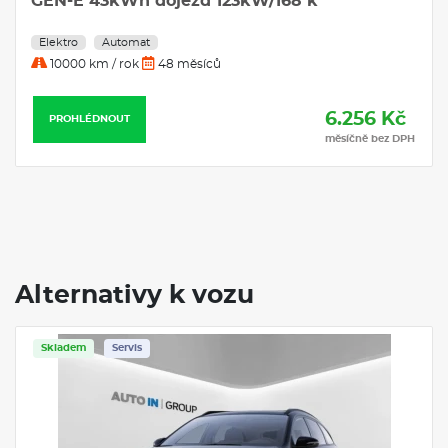
GEN-E 43kWh dojezd 123kW/168 k
Elektro
Automat
10000 km / rok
48 měsíců
6.256 Kč
PROHLÉDNOUT
měsíčně bez DPH
Alternativy k vozu
Skladem
Servis