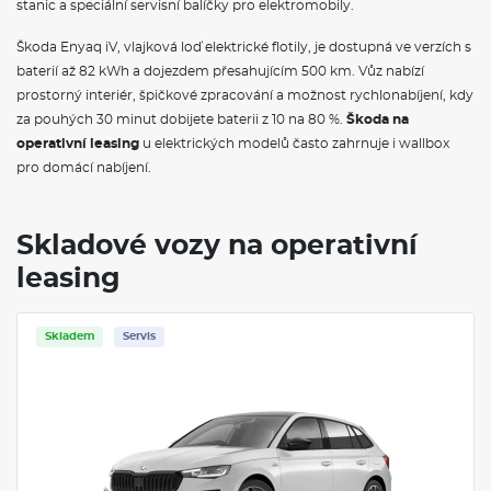
stanic a speciální servisní balíčky pro elektromobily.
Vnější zpětné zrcátko vpravo, konvexní
Vnější zpětné zrcátko vlevo, konvexní
Škoda Enyaq iV, vlajková loď elektrické flotily, je dostupná ve verzích s
LED hlavní světlomety
baterií až 82 kWh a dojezdem přesahujícím 500 km. Vůz nabízí
Stěrač zadního okna s ostřikovačem a stupňovým intervalem
prostorný interiér, špičkové zpracování a možnost rychlonabíjení, kdy
stírání
Dlouhé sklo včetně spoileru
za pouhých 30 minut dobijete baterii z 10 na 80 %.
Škoda na
Komfortní otevírání víka zavazadlového prostoru (virtuální
operativní leasing
u elektrických modelů často zahrnuje i wallbox
pedál)
pro domácí nabíjení.
Zpětná zrcátka pro barvu černá Magic
El. sklápění pro vnější zpětná zrcátka s aut. stmíváním u řidiče
Parkovací senzory vpředu a vzadu
Zadní skupinové světlo LED, ukazatel směru animovaný,
Skladové vozy na operativní
speciální design
leasing
Kryty pro kola z lehké slitiny
Bezpečnostní šrouby kol
Kola z lehké slitiny Propus Aero 6,5J x 17" ET40 černá leštěná
Sportovní multifunkční kožený vyhřívaný volant pro DSG s
Skladem
Servis
pádly
Mechanické výškové seřizování obou předních sedadel
3 hlavové opěrky vzadu
Loketní opěra "Jumbobox"
Bederní opěra, ručně nastavitelná, v opěradlech předních
sedadel
Potahy sedadel látka