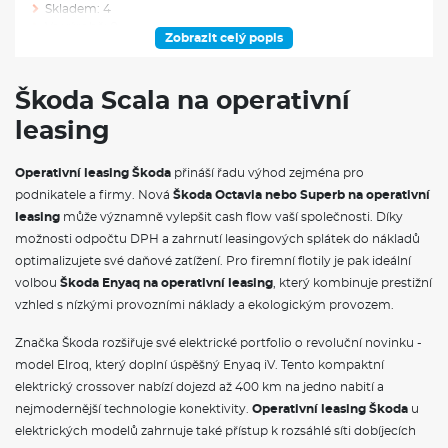
Skladem: 4
Ve výrobě: 0
Zobrazit celý popis
VÝBAVA NAD RÁMEC VÝBAVOVÉHO STUPNĚ
Škoda Scala na operativní
Rezervní kolo neplnohodnotné
leasing
Rezervní kolo (neplnohodnotné)
VÝBAVA VE VÝBAVA STUPNI
Operativní leasing Škoda
přináší řadu výhod zejména pro
podnikatele a firmy. Nová
Škoda Octavia nebo Superb na operativní
Rozpoznávání dopravních značek
leasing
může významně vylepšit cash flow vaší společnosti. Díky
Upínací přípravek v zavazadlovém prostoru
možnosti odpočtu DPH a zahrnutí leasingových splátek do nákladů
Elektrické ovládání oken vpředu a vzadu
optimalizujete své daňové zatížení. Pro firemní flotily je pak ideální
Víko schránky před spolujezdcem, s osvětlením
volbou
Škoda Enyaq na operativní leasing
, který kombinuje prestižní
Síťový program
Hlavice/madlo řadící páky z kůže
vzhled s nízkými provozními náklady a ekologickým provozem.
Schránka na brýle
Hliníkové pedály
Značka Škoda rozšiřuje své elektrické portfolio o revoluční novinku -
Textilní koberce vpředu a vzadu
model Elroq, který doplní úspěšný Enyaq iV. Tento kompaktní
Sunset
elektrický crossover nabízí dojezd až 400 km na jedno nabití a
Automatické stmívání pro vnitřní zpětné zrcátko
nejmodernější technologie konektivity.
Operativní leasing Škoda
u
Dekorační vložky
Dvouzónový CLIMATRONIC
elektrických modelů zahrnuje také přístup k rozsáhlé síti dobíjecích
Ozdobné lišty standardní