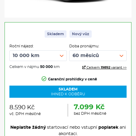
Skladem
Nový vůz
Roční nájezd:
Doba pronájmu:
Celkem v nájmu
50 000
km
Celkem
19892
variant >>
Garanční prohlídky v ceně
SKLADEM
IHNED K ODBĚRU
7.099 Kč
8.590 Kč
bez DPH měsíčně
vč. DPH měsíčně
Neplatíte žádný
startovací nebo vstupní
poplatek
ani
akontaci.