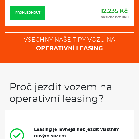
12.235 Kč
PROHLÉDNOUT
měsíčně bez DPH
VŠECHNY NAŠE TIPY VOZŮ NA
OPERATIVNÍ LEASING
Proč jezdit vozem na
operativní leasing?
Leasing je levnější než jezdit vlastním
novým vozem