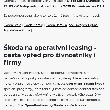
Operativní leasing obdobných vozů jako je
Škoda Scala Dynamic 1,0
Pojištění skel
TSI 85 kW 7-stup. automat.
začíná již na
7.099
Kč měsíčně bez DPH
.
Operativní leasing Škoda
představuje ideální řešení pro
Za podobnou cenu jako je tento vůz můžete mít také tyto modely:
podnikatele, firmy i soukromé osoby. Tento moderní způsob
financování vám umožní jezdit v novém voze bez nutnosti jeho
Škoda Scala
|
Škoda Kamiq
|
Škoda Octavia
|
Volkswagen Tiguan
|
koupě.
Škoda na operativní leasing
nabízí kompletní portfolio
modelů, od městského vozítka Fabia přes prostorný Octavia
Toyota Yaris Cross
|
Combi až po luxusní SUV Kodiaq.
Na operák
, si můžete pořídit
také čistě elektrické vozy
Škoda Elroq
a
Škoda Enyaq na
operativní leasing,
nebo hybridnín vozy Superb iV a Kodiaq iV. V
Škoda na operativní leasing -
měsíční splátce jsou obvykle zahrnuty veškeré servisní náklady,
pojištění i pravidelná údržba, což vám umožní přesně plánovat
cesta vpřed pro živnostníky i
výdaje spojené s provozem vozidla.
firmy
VÝBAVA:
Všechny aktuální modely Škoda disponují nejmodernějšími
Klimatizace
bezpečnostními prvky a asistenčními systémy, které ocení každý
řidič. Pro zájemce o elektromobilitu nabízí
operativní leasing Škoda
speciální programy, které zahrnují instalaci domácí dobíjecí stanice a
poradenství v oblasti efektivního využívání elektrického vozu. Díky
této komplexní podpoře je přechod na elektromobilitu jednodušší
než kdy dříve.
Operativní leasing Škoda
tak představuje