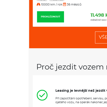
10000 km / rok
36 měsíců
12.235 Kč
11.498 
PROHLÉDNOUT
měsíčně bez DPH
měsíčně bez
VŠ
Proč jezdit vozem 
Leasing je levnější než jezd
Při započítání opotřebení, servisu,
ojetého vozu, na operák nakonec jezd