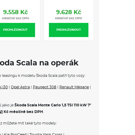
íko zavazadlového prostoru s bezdotykovou funkcí)
a startování
9.558 Kč
9.628 Kč
měsíčně bez DPH
měsíčně bez DPH
PROHLÉDNOUT
PROHLÉDNOUT
5 let, do 60 000 km
ndard na 5 let, do 60 000 km
 VE VÝBAVA STUPNI
koda Scala na operák
aček
du
o leasingu k modelu Škoda Scala patří tyto vozy:
e sítí na zavazadla
 i30
|
Opel Astra
|
Peugeot 308
|
Renault Mégane
|
tomatickým stmíváním
edu a vzadu
 jako je
Škoda Scala Monte Carlo 1,5 TSI 110 kW 7°
41
Kč měsíčně bez DPH
.
m zrcátkem
u
z můžete mít také tyto modely:
madlo ruční brzdy
n
|
Kia ProCeed
|
Toyota Yaris Cross
|