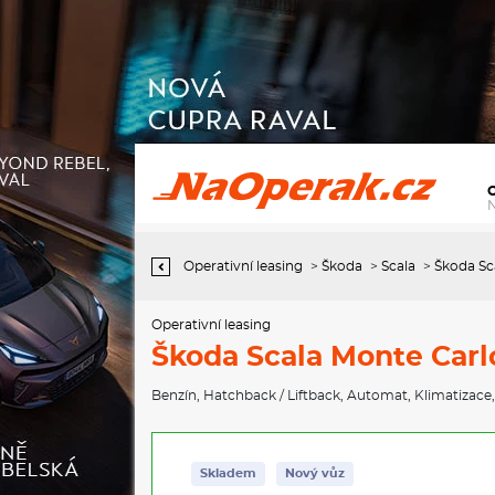
Operativní leasing Škoda Scala Monte Carlo 1,5 TSI 110 kW 7°
automatická DSG
Operativní leasing
>
Škoda
>
Scala
>
Škoda Sc
Operativní leasing
Škoda Scala Monte Carlo
Benzín
,
Hatchback / Liftback
,
Automat
,
Klimatizace
Skladem
Nový vůz