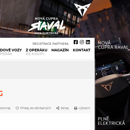
REGISTRACE PARTNERA
ADOVÉ VOZY
Z OPERÁKU
MAGAZÍN
KONTAKT
OPERÁK
KE KOUPI
G
orovnej
Přidej do oblíbených
Sdílej
Vytiskni