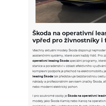
Škoda na operativní lea
vpřed pro živnostníky i
Všechny aktuální modely Škoda disponují nejmoder
asistenčními systémy, které ocení každý řidič. Pro z
operativní leasing Škoda
speciální programy, které 
stanice a poradenství v oblasti efektivního využívání
komplexní podpoře je přechod na elektromobilitu j
leasing Škoda
tak představuje bezstarostnou cest
náklady a profesionálním servisem značky Škoda, ať 
nebo moderní elektrický pohon.
I pro soukromé osoby je
Škoda na operativní leasi
modely jako Škoda Kamiq nebo Karoq na operativní l