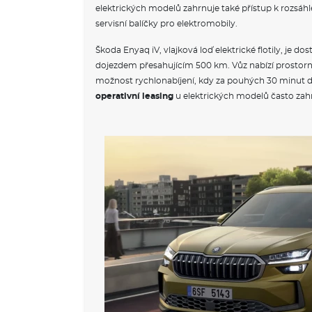
elektrických modelů zahrnuje také přístup k rozsáhlé 
servisní balíčky pro elektromobily.
Škoda Enyaq iV, vlajková loď elektrické flotily, je do
dojezdem přesahujícím 500 km. Vůz nabízí prostorný
možnost rychlonabíjení, kdy za pouhých 30 minut dob
operativní leasing
u elektrických modelů často zahr