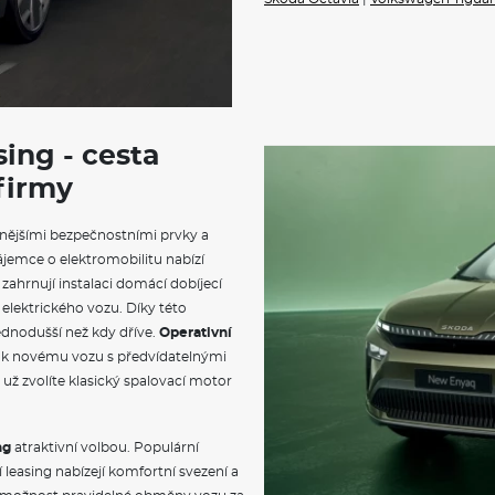
Dekorativní prahové lišty
Dekor palubní desky umělá k
Dvouzónová klimatizace Clim
Černě lakované nápisy na pát
Nárazníky s černě lakovaným
Panoramatická střecha
Prodloužené sklo víka zavaza
sing - cesta
Standardní lišty oken
Konvexní vnější zpětné zrcátk
 firmy
Konvexní vnější zpětné zrcátko
Standardní práh
nějšími bezpečnostními prvky a
Vnější zpětná zrcátka lakovan
Mřížka chladiče s lakovanou l
ájemce o elektromobilitu nabízí
El. sklápění pro vnější zrcátka 
zahrnují instalaci domácí dobíjecí
vyhřívaná
 elektrického vozu. Díky této
Matrix-LED přední světlomet
ednodušší než kdy dříve.
Operativní
Stěrač zadního okna s ostřik
Top LED zadní světla s animo
u k novému vozu s předvídatelnými
Příprava pro tažné zařízení
už zvolíte klasický spalovací motor
Ostřikovače světlometů
Sada na opravu pneumatik
Bezpečnostní šrouby kol
ng
atraktivní volbou. Populární
Nepřímá kontrola tlaku v pn
easing nabízejí komfortní svezení a
Sportovní multifunkční vyhří