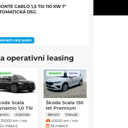
NTE CARLO 1,5 TSI 110 KW 7°
TOMATICKÁ DSG
obrazit celý popis
DOSTUPNOST
a operativní leasing
Skladem
Skladem
Servis
ÁMEC VÝBAVOVÉHO STUPNĚ
8" černé leštěné 7J × 18" ET39
koda Scala
Škoda Scala 130
ynamic 1,0 TSI
let Premium
6MP 1,0TSI /
enzín
Automat
Benzín
Manuál
85kW
30000 km / rok
40000 km / rok
lnou tuhostí tlumičů (Sport Chassis Control)
24 měsíců
36 měsíců