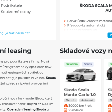
Podnikatele
ŠKODA SCALA MO
AU
Soukromé osoby
Barva: Šedá Graphite metalíza
Převodovka automatická
Pohon předních kol
unguje NaOperak.cz?
Výkon (kW/k): 110/148
Z
Modelový rok: 2026
ní leasing
Skladové vozy n
Skladem: 1
na pro podnikatele a firmy. Nová
Skladem
Servis
Skladem
Ve výrobě: 0
Servis
může významně vylepšit cash flow
nutí leasingových splátek do
VÝBAVA NAD R
ní flotily je pak ideální volbou
Škoda
ižní vzhled s nízkými provozními
Disky kol z lehké slitiny Ursa 1
Škoda Scala
Škoda Scala
Š
Pneumatiky 205/45 R18 90V
Classic 1.0 TSI
Monte Carlo 1.0
D
Krytky šroubů kol
voluční novinku - model Elroq, který
85 kW Benzín
TSI DSG 85 kW
Ursa 18" černá leštená
Benzín
Manuál
Benzín
Automat
B
Parkovací kamera vzadu
Manuální
Benzín
ý crossover nabízí dojezd až 400 km
30000 km / rok
30000 km / rok
Volba jízdního režimu s volite
převodovka
Automatická
vity.
Operativní leasing Škoda
u
36 měsíců
36 měsíců