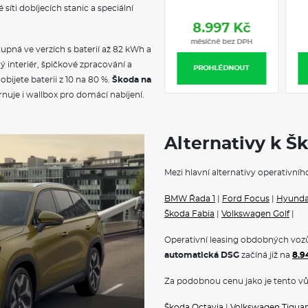
Virtuální pedál (elektrické v
převodovka
síti dobíjecích stanic a speciální
KESSY - bezklíčové zamykání 
7.418 Kč
Alarm
8.997 Kč
Automatické parkování
měsíčně bez DPH
měsíčně bez DPH
stupná ve verzích s baterií až 82 kWh a
City premium
Vyhřívané čelní sklo
 interiér, špičkové zpracování a
PROHLÉDNOUT
PROHLÉDNOUT
Škoda Prodloužená záruka na 
ijete baterii z 10 na 80 %.
Škoda na
Škoda Předplacený servis Sta
nuje i wallbox pro domácí nabíjení.
VÝBAVA
Alternativy k Š
Rozpoznávání dopravních zn
Sportovní kryty pedálů
Textilní koberce vpředu a vza
Mezi hlavní alternativy operativníh
Cargo elementy
Kryt zavazadlového prostoru s
BMW Řada 1
|
Ford Focus
|
Hyundai
Sunset
Škoda Fabia
|
Volkswagen Golf
|
Vnitřní zpětné zrcátko s au
Elektrické ovládání oken vpř
Operativní leasing obdobných vozů
Schránka před spolujezdcem
automatická DSG
začíná již na
8.9
Sluneční clony s kosmetický
Červené orámování v interiér
Za podobnou cenu jako je tento vů
Síťový program
Černý strop
Kožená hlavice řadicí páky a 
Škoda Octavia
|
Volkswagen Tigua