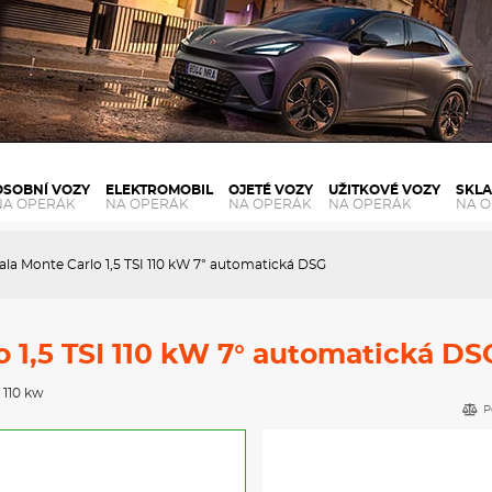
OSOBNÍ VOZY
ELEKTROMOBIL
OJETÉ VOZY
UŽITKOVÉ VOZY
SKL
NA OPERÁK
NA OPERÁK
NA OPERÁK
NA OPERÁK
NA 
ala Monte Carlo 1,5 TSI 110 kW 7° automatická DSG
 1,5 TSI 110 kW 7° automatická DS
, 110 kw
P