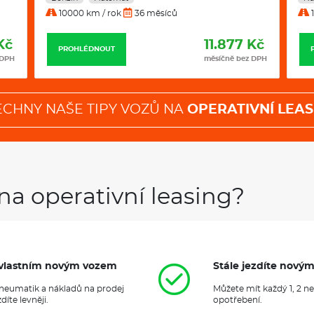
voze bez nutnosti jeho koupě.
Š
10000 km / rok
36 měsíců
1
portfolio modelů, od městského
po luxusní SUV Kodiaq.
Na oper
Kč
11.877 Kč
Škoda Elroq
a
Škoda Enyaq na o
PROHLÉDNOUT
 DPH
měsíčně bez DPH
a Kodiaq iV. V měsíční splátce j
pojištění i pravidelná údržba, 
provozem vozidla.
ECHNY NAŠE TIPY VOZŮ NA
OPERATIVNÍ LEAS
Klimatizace
na operativní leasing?
it vlastním novým vozem
Stále jezdíte nový
 pneumatik a nákladů na prodej
Můžete mít každý 1, 2 n
íte levněji.
opotřebení.