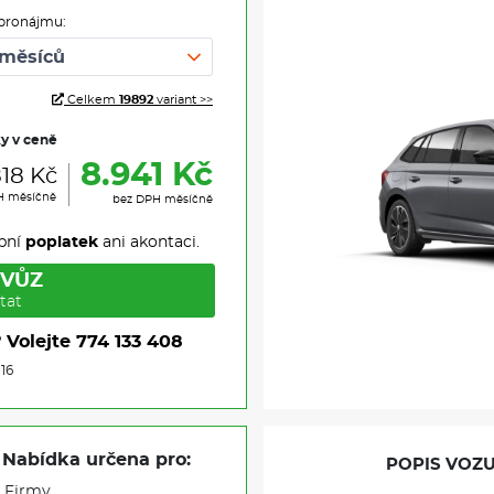
pronájmu:
Celkem
19892
variant >>
ky v ceně
8.941 Kč
818 Kč
H měsíčně
bez DPH měsíčně
pní
poplatek
ani akontaci.
 VŮZ
tat
?
Volejte
774 133 408
116
Nabídka určena pro:
POPIS VOZU
Firmy