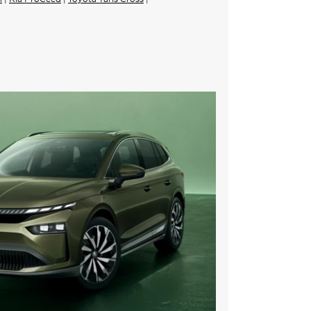
ůže Carbon
atronic
ých dveřích
i doplňky
dlového prostoru
o u spolujezdce
 u řidiče
á v černé barvě
ištou
s aut. stmíváním u řidiče, el. nastavitelná a
y
ovačem
vanými ukazateli směru jízdy
eumatikách
vaný kožený volant s pádly a plaketkou Monte