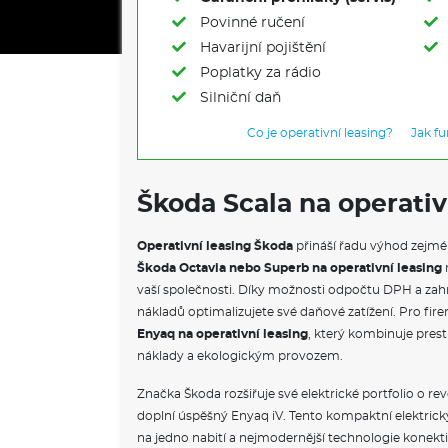
Povinné ručení
Havarijní pojištění
Poplatky za rádio
Silniční daň
Co je operativní leasing?
Jak f
Škoda Scala na operativ
Operativní leasing Škoda
přináší řadu výhod zejmé
Škoda Octavia nebo Superb na operativní leasing
vaší společnosti. Díky možnosti odpočtu DPH a zahr
nákladů optimalizujete své daňové zatížení. Pro firem
Enyaq na operativní leasing
, který kombinuje prest
náklady a ekologickým provozem.
Značka Škoda rozšiřuje své elektrické portfolio o re
doplní úspěšný Enyaq iV. Tento kompaktní elektrick
na jedno nabití a nejmodernější technologie konekti