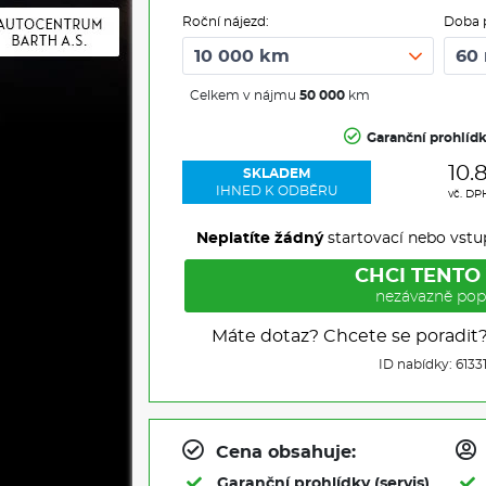
Roční nájezd:
Doba 
Celkem v nájmu
50 000
km
Garanční prohlíd
10.
SKLADEM
IHNED K ODBĚRU
vč. DP
Neplatíte žádný
startovací nebo vstu
CHCI TENTO
nezávazně pop
Máte dotaz? Chcete se poradit
ID nabídky: 6133
Cena obsahuje:
Garanční prohlídky (servis)