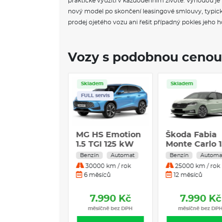
praktické využití v každodenním životě. Výhodou j
nový model po skončení leasingové smlouvy, typicky
prodej ojetého vozu ani řešit případný pokles jeho 
Vozy s podobnou cenou
L servis
Skladem
Skladem
FULL servis
undai i30 WG
MG HS Emotion
Škoda Fabia
Czech 1,6 T-
1.5 TGI 125 kW
Monte Carlo 1
 110 kW
7AT 4x2
TSI 110 kW
zín
Automat
Benzín
Automat
Benzín
Automa
omat Atlas
Benzín
0000 km / rok
30000 km / rok
25000 km / rok
te 1,6 T-GDI
Automatická
 měsíců
6 měsíců
12 měsíců
převodovka
7.947 Kč
7.990 Kč
7.990 Kč
měsíčně bez DPH
měsíčně bez DPH
měsíčně bez DP