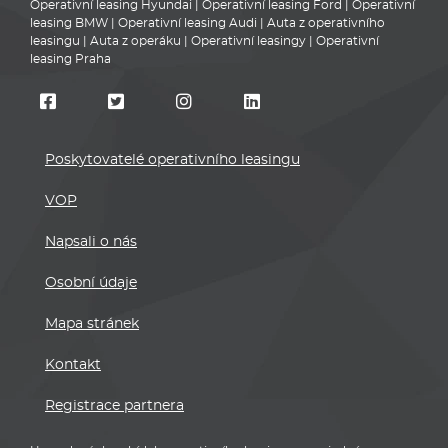
VOP
Napsali o nás
Osobní údaje
Mapa stránek
Kontakt
Registrace partnera
U uvedených nabídek operativního leasingu se nejedná o
závaznou nabídku na uzavření smlouvy. Uvedené specifikace
vozidel a ceny se mohou lišit dle aktuální nabídky poskytovatele,
který operativní leasing nabízí. Nabídky mají pouze informativní
charakter.
Pro přesné informace a podmínky kontaktujte autorizovaného
partnera značky nebo poskytovatele leasingů.