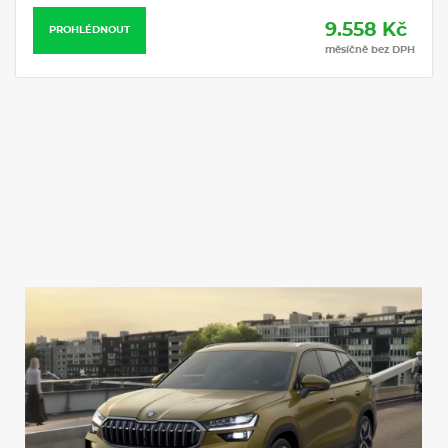
Infotainment Media 8,25"
DAB - digitální radiopříjem
9.558 Kč
PROHLÉDNOUT
Externí, USB typ C, datová(é) zásuvka(-y) a nabíjecí zásuvka(-y)
měsíčně bez DPH
se zvýšeným nabíjecím výkonem
8 reproduktorů
Virtuální kokpit 10"
Bezdrátový SmartLink
Bezdrátové nabíjení telefonu
Asistent rozjezdu do kopce
3x ISOFIX (2x vzadu, 1x vpředu) a 2x Top Tether vzadu
KESSY pro alarm - bezklíčové odemykání a zamykání
Deaktivace airbagu spolujezdce
Boční airbag vpředu, s hlavovým airbagem
Alarm
12V zásuvka v zavazadlovém prostoru
Světlo pro denní svícení s asistenčním světlem a funkcí
Coming Home a Leaving home
Světelný a dešťový asistent
Automatická regulace sklonu světlometů
Mlhové světlo a odbočovací světlo
Ukazatel stavu kapaliny v ostřikovači
Kontrola zapnutí bezpečnostního pásu, optická a akustická, el.
kontakt
Systém Start/Stop
S deštníkem