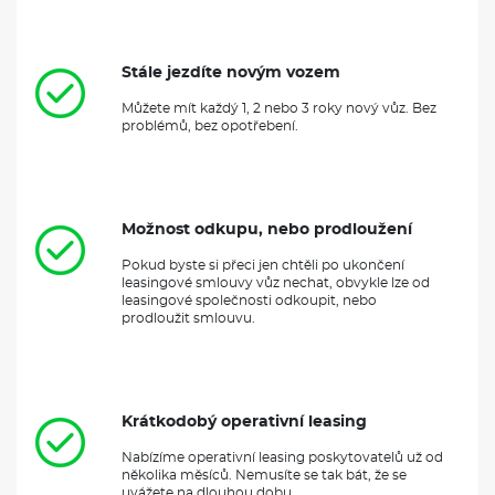
Možnost odkupu, nebo prodloužení
Pokud byste si přeci jen chtěli po ukončení
leasingové smlouvy vůz nechat, obvykle lze od
leasingové společnosti odkoupit, nebo
prodloužit smlouvu.
Krátkodobý operativní leasing
Nabízíme operativní leasing poskytovatelů už od
několika měsíců. Nemusíte se tak bát, že se
uvážete na dlouhou dobu.
NEJLEPŠÍ NABÍDKY OPERÁKU DO