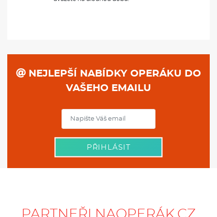
VAŠEHO EMAILU
PŘIHLÁSIT
PARTNEŘI NAOPERÁK.CZ