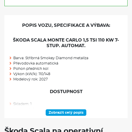
POPIS VOZU, SPECIFIKACE A VÝBAVA:
ŠKODA SCALA MONTE CARLO 1,5 TSI 110 KW 7-
STUP. AUTOMAT.
Barva: Stříbrná Smokey Diamond metalíza
Převodovka automatická
Pohon předních kol
Výkon (kW/k): 110/148
Modelový rok: 2027
DOSTUPNOST
Skladem: 1
Ve výrobě: 0
Zobrazit celý popis
VÝBAVA NAD RÁMEC VÝBAVOVÉHO STUPNĚ
Škoda Scala na operativní