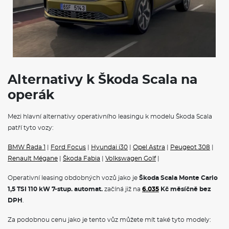
Sada nářadí
Klíček pro systém zamykání s dálkovým ovládáním
POJIŠTĚNÍ
Alternativy k Škoda Scala na
operák
Povinné ručení
Havarijní pojištění se spoluúčastí 10%
Mezi hlavní alternativy operativního leasingu k modelu Škoda Scala
Pojištění skel
patří tyto vozy:
Operativní leasing Škoda
představuje ideální řešení pro
podnikatele, firmy i soukromé osoby. Tento moderní způsob
BMW Řada 1
|
Ford Focus
|
Hyundai i30
|
Opel Astra
|
Peugeot 308
|
financování vám umožní jezdit v novém voze bez nutnosti jeho
Renault Mégane
|
Škoda Fabia
|
Volkswagen Golf
|
koupě.
Škoda na operativní leasing
nabízí kompletní portfolio
modelů, od městského vozítka Fabia přes prostorný Octavia
Operativní leasing obdobných vozů jako je
Škoda Scala Monte Carlo
Combi až po luxusní SUV Kodiaq.
Na operák
, si můžete pořídit
1,5 TSI 110 kW 7-stup. automat.
začíná již na
6.035
Kč měsíčně bez
také čistě elektrické vozy
Škoda Elroq
a
Škoda Enyaq na
operativní leasing,
nebo hybridnín vozy Superb iV a Kodiaq iV. V
DPH
.
měsíční splátce jsou obvykle zahrnuty veškeré servisní náklady,
pojištění i pravidelná údržba, což vám umožní přesně plánovat
Za podobnou cenu jako je tento vůz můžete mít také tyto modely:
výdaje spojené s provozem vozidla.
Škoda Scala
|
Škoda Octavia
|
Volkswagen Tiguan
|
Kia ProCeed
|
VÝBAVA:
Toyota Yaris Cross
|
Klimatizace