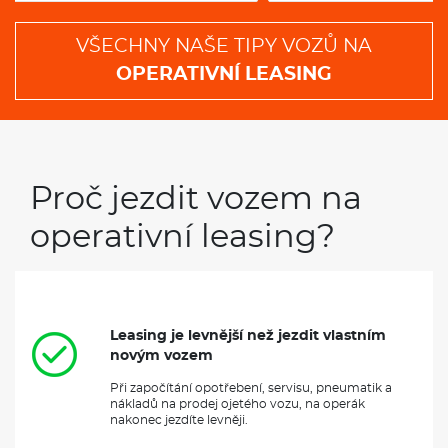
Proč jezdit vozem na
operativní leasing?
Leasing je levnější než jezdit vlastním
novým vozem
Při započítání opotřebení, servisu, pneumatik a
nákladů na prodej ojetého vozu, na operák
nakonec jezdíte levněji.
Stále jezdíte novým vozem
Můžete mít každý 1, 2 nebo 3 roky nový vůz. Bez
problémů, bez opotřebení.