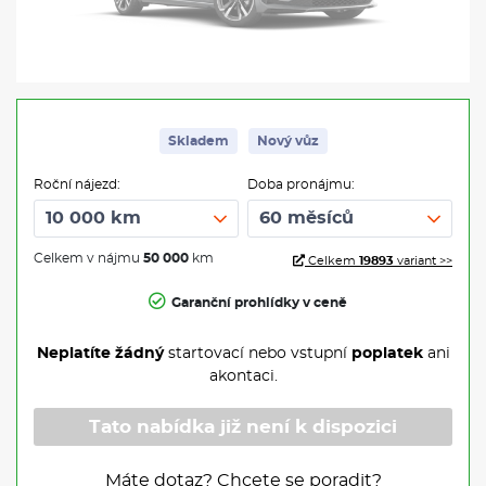
Skladem
Nový vůz
Roční nájezd:
Doba pronájmu:
Celkem v nájmu
50 000
km
Celkem
19893
variant >>
Garanční prohlídky v ceně
Neplatíte žádný
startovací nebo vstupní
poplatek
ani
akontaci.
Tato nabídka již není k dispozici
Máte dotaz? Chcete se poradit?