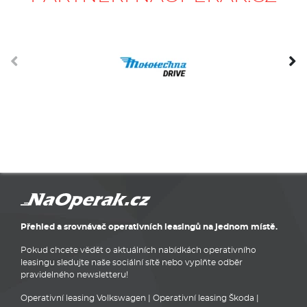
Přehled a srovnávač operativních leasingů na jednom místě.
Pokud chcete vědět o aktuálních nabídkách operativního
leasingu sledujte naše sociální sítě nebo vyplňte odběr
pravidelného newsletteru!
Operativní leasing Volkswagen
|
Operativní leasing Škoda
|
Operativní leasing Hyundai
|
Operativní leasing Ford
|
Operativní
leasing BMW
|
Operativní leasing Audi
|
Auta z operativního
leasingu
|
Auta z operáku
|
Operativní leasingy
|
Operativní
leasing Praha
Poskytovatelé operativního leasingu