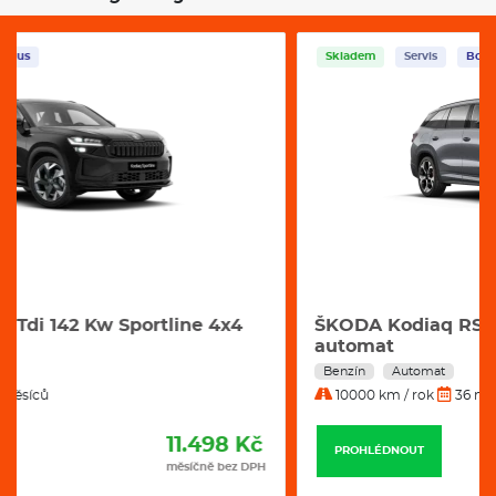
ŠKODA Kodiaq RS 2.0 Tsi 195 Kw 4x4 Dsg
automat
Benzín
Automat
10000 km / rok
36 měsíců
12.235 Kč
PROHLÉDNOUT
měsíčně bez DPH
VŠECHNY NAŠE TIPY VOZŮ NA
OPERATIVNÍ LEASING