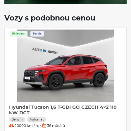
Skladem
Servis
Hyundai Tucson 1,6 T-GDI GO CZECH 4×2 110
kW DCT
Benzín
Automat
20000 km / rok
36 měsíců
7.471 Kč
PROHLÉDNOUT
měsíčně bez DPH