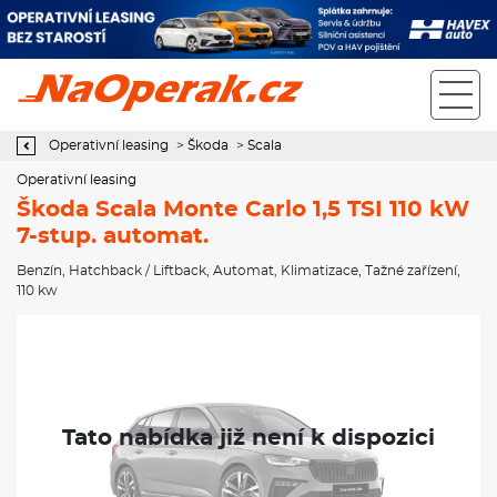
Operativní leasing Škoda Scala Monte Carlo 1,5 TSI 110 kW 7-stup.
automat.
Operativní leasing
>
Škoda
>
Scala
Operativní leasing
Škoda Scala Monte Carlo 1,5 TSI 110 kW
7-stup. automat.
Benzín
,
Hatchback / Liftback
,
Automat
,
Klimatizace
,
Tažné zařízení
,
110 kw