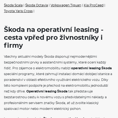
Tažné zařízení
Škoda na operativní leasing -
cesta vpřed pro živnostníky i
firmy
Všechny aktuální modely Škoda disponují nejmodernějšími
bezpečnostními prvky a asistenčními systémy, které ocení každý
řidič. Pro zájemce o elektromobilitu nabízí
operativní leasing Škoda
speciální programy, které zahrnují instalaci domácí dobíjecí stanice a
poradenství v oblasti efektivního využívání elektrického vozu. Díky
této komplexní podpoře je přechod na elektromobilitu jednodušší
než kdy dříve.
Operativní leasing Škoda
tak představuje
bezstarostnou cestu k novému vozu s předvídatelnými náklady a
profesionálním servisem značky Škoda, ať už zvolíte klasický
spalovací motor nebo moderní elektrický pohon.
I pro soukromé osoby je
Škoda na operativní leasing
atraktivní
volbou. Populární modely jako Škoda Kamiq nebo Karoq na
operativní leasing nabízejí komfortní svezení a praktické využití v
každodenním životě. Výhodou je možnost pravidelné obměny vozu