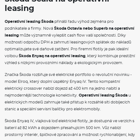
Hlídání mrtvého úhlu (Side Assist)
leasing
Asistovaná jízda 1.5+
VÝBAVA VE VÝBAVA STUPNI
Operativní leasing Škoda
přináší řadu výhod zejména pro
podnikatele a firmy. Nová
Škoda Octavia nebo Superb na operativní
Hliníkové pedály
leasing
může významně vylepšit cash flow vaší společnosti. Díky
Textilní koberce vpředu a vzadu
možnosti odpočtu DPH a zahrnutí leasingových splátek do nákladů
Upínací přípravek v zavazadlovém prostoru
optimalizujete své daňové zatížení. Pro firemní flotily je pak ideální
Sunset
volbou
Škoda Enyaq na operativní leasing
, který kombinuje prestižní
Automatické stmívání pro vnitřní zpětné zrcátko
Elektrické ovládání oken vpředu a vzadu
vzhled s nízkými provozními náklady a ekologickým provozem.
Víko schránky před spolujezdcem, s osvětlením
Síťový program
Značka Škoda rozšiřuje své elektrické portfolio o revoluční novinku -
Hlavice/madlo řadící páky z kůže
model Elroq, který doplní úspěšný Enyaq iV. Tento kompaktní
Dekorační obložení umělá kůže Carbon, orámování červené
elektrický crossover nabízí dojezd až 400 km na jedno nabití a
Dvouzónový CLIMATRONIC
nejmodernější technologie konektivity.
Operativní leasing Škoda
u
Sada nápisů
Nárazníky v barvě vozidla
elektrických modelů zahrnuje také přístup k rozsáhlé síti dobíjecích
Panoramatické střešní okno
stanic a speciální servisní balíčky pro elektromobily.
Dlouhé sklo včetně spoileru
Ozdobné lišty standardní
Škoda Enyaq iV, vlajková loď elektrické flotily, je dostupná ve verzích s
Vnější zpětné zrcátko vpravo, konvexní
baterií až 82 kWh a dojezdem přesahujícím 500 km. Vůz nabízí
Vnější zpětné zrcátko vlevo, konvexní
prostorný interiér, špičkové zpracování a možnost rychlonabíjení, kdy
Zpětná zrcátka pro barvu černá Magic