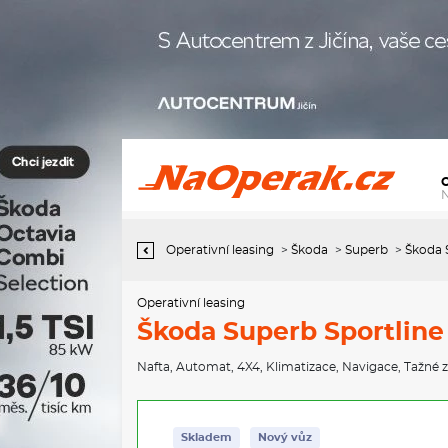
Operativní leasing Škoda Superb Sportline 2,0 TDI 142 kW 7-stup.
automat. 4x4
Operativní leasing
>
Škoda
>
Superb
>
Škoda 
Operativní leasing
Škoda Superb Sportline 
Nafta
,
Automat
,
4X4
,
Klimatizace
,
Navigace
,
Tažné z
Skladem
Nový vůz