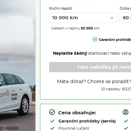
Roční nájezd:
Doba 
Celkem v nájmu
50 000
km
Garanční prohlíd
Neplatíte žádný
startovací nebo vstu
Tato nabídka již není
Máte dotaz? Chcete se poradit
ID nabídky: 6132
Cena obsahuje:
Garanční prohlídky (servis)
Povinné ručení