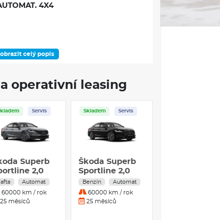
AUTOMAT. 4X4
obrazit celý popis
DOSTUPNOST
a operativní leasing
Skladem
Servis
Skladem
Servis
ÁMEC VÝBAVOVÉHO STUPNĚ
koda Superb
Škoda Superb
lba jízdního režimu
ortline 2,0
Sportline 2,0
DI 142 kW 7-
TSI 195 kW 7°
afta
Automat
Benzín
Automat
ch oken a skla pátých dveří
tup. automat.
automatická
60000 km / rok
60000 km / rok
x4
DSG 4x4
25 měsíců
25 měsíců