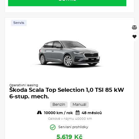
Servis
Operativní leasing
Škoda Scala Top Selection 1,0 TSI 85 kW
6-stup. mech.
Benzín
Manuál
10000 km / rok
48 měsíců
Celkově v nájmu 40000 km
Servisní prohlídky
5.619 Kč