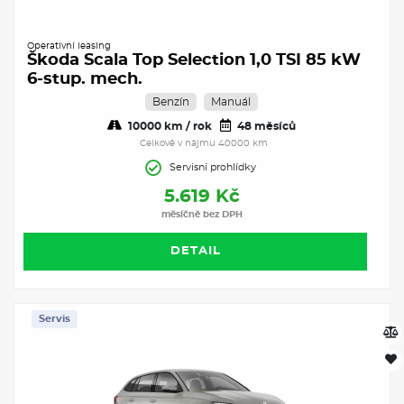
Operativní leasing
Škoda Scala Top Selection 1,0 TSI 85 kW
6-stup. mech.
Benzín
Manuál
10000 km / rok
48 měsíců
Celkově v nájmu 40000 km
Servisní prohlídky
5.619 Kč
měsíčně bez DPH
DETAIL
Servis