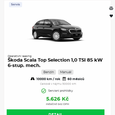
Servis
Operativní leasing
Škoda Scala Top Selection 1,0 TSI 85 kW
6-stup. mech.
Benzín
Manuál
10000 km / rok
60 měsíců
Celkově v nájmu 50000 km
Servisní prohlídky
5.626 Kč
měsíčně bez DPH
DETAIL