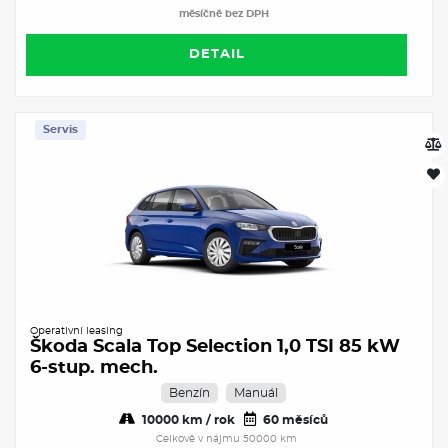
měsíčně bez DPH
DETAIL
Servis
Operativní leasing
Škoda Scala Top Selection 1,0 TSI 85 kW
6-stup. mech.
Benzín
Manuál
10000 km / rok
60 měsíců
Celkově v nájmu 50000 km