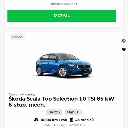
měsíčně bez DPH
DETAIL
Servis
Operativní leasing
Škoda Scala Top Selection 1,0 TSI 85 kW
6-stup. mech.
Benzín
Manuál
10000 km / rok
48 měsíců
Celkově v nájmu 40000 km