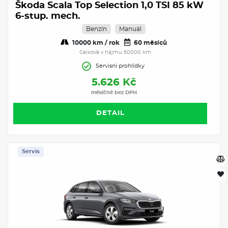
Škoda Scala Top Selection 1,0 TSI 85 kW
6-stup. mech.
Benzín
Manuál
10000 km / rok
60 měsíců
Celkově v nájmu 50000 km
Servisní prohlídky
5.626 Kč
měsíčně bez DPH
DETAIL
Servis