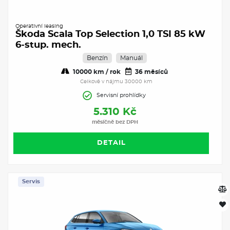
Operativní leasing
Škoda Scala Top Selection 1,0 TSI 85 kW
6-stup. mech.
Benzín
Manuál
10000 km / rok
36 měsíců
Celkově v nájmu 30000 km
Servisní prohlídky
5.310 Kč
měsíčně bez DPH
DETAIL
Servis