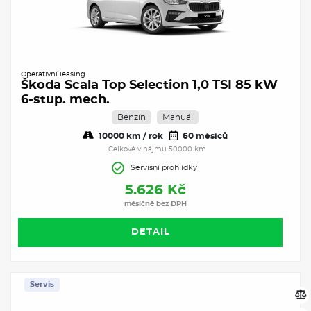
Operativní leasing
Škoda Scala Top Selection 1,0 TSI 85 kW
6-stup. mech.
Benzín
Manuál
10000 km / rok
60 měsíců
Celkově v nájmu 50000 km
Servisní prohlídky
5.626 Kč
měsíčně bez DPH
DETAIL
Servis