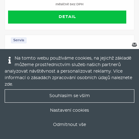
měsíčně bez DPH
DETAIL
Servis
Na tomto webu používáme cookies, na jejichž základě
můžeme prostřednictvím služeb našich partnerů
analyzovat návštěvnost a personalizovat reklamy. Více
informací o zásadách zpracování osobních údajů naleznete
zde
.
Souhlasím se vším
Nejlepší nabídky operáku do Vašeho emailu
Operativní leasing
Škoda Scala Top Selection 1,0 TSI 85 kW
Nastavení cookies
6-stup. mech.
Benzín
Manuál
Odmítnout vše
ODESLAT
15000 km / rok
60 měsíců
Celkově v nájmu 75000 km