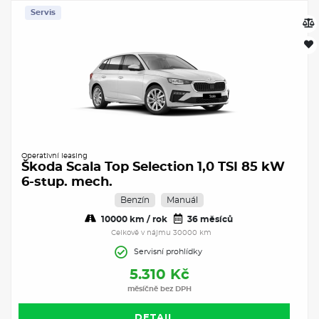
Servis
Operativní leasing
Škoda Scala Top Selection 1,0 TSI 85 kW
6-stup. mech.
Benzín
Manuál
10000 km / rok
36 měsíců
Celkově v nájmu 30000 km
Servisní prohlídky
5.310 Kč
měsíčně bez DPH
DETAIL