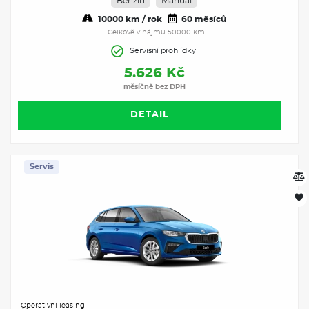
Benzín
Manuál
10000 km / rok
60 měsíců
Celkově v nájmu 50000 km
Servisní prohlídky
5.626 Kč
měsíčně bez DPH
DETAIL
Servis
Operativní leasing