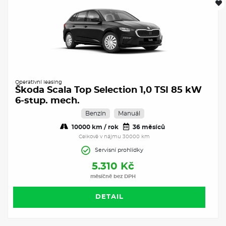
Operativní leasing
Škoda Scala Top Selection 1,0 TSI 85 kW
6-stup. mech.
Benzín
Manuál
10000 km / rok
36 měsíců
Celkově v nájmu 30000 km
Servisní prohlídky
5.310 Kč
měsíčně bez DPH
DETAIL