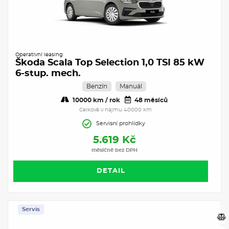
Operativní leasing
Škoda Scala Top Selection 1,0 TSI 85 kW
6-stup. mech.
Benzín
Manuál
10000 km / rok
48 měsíců
Celkově v nájmu 40000 km
Servisní prohlídky
5.619 Kč
měsíčně bez DPH
DETAIL
Servis