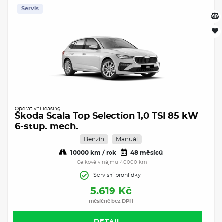
Servis
Operativní leasing
Škoda Scala Top Selection 1,0 TSI 85 kW
6-stup. mech.
Benzín
Manuál
10000 km / rok
48 měsíců
Celkově v nájmu 40000 km
Servisní prohlídky
5.619 Kč
měsíčně bez DPH
DETAIL