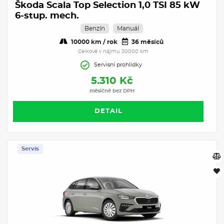
Škoda Scala Top Selection 1,0 TSI 85 kW
6-stup. mech.
Benzín
Manuál
10000 km / rok
36 měsíců
Celkově v nájmu 30000 km
Servisní prohlídky
5.310 Kč
měsíčně bez DPH
DETAIL
Servis