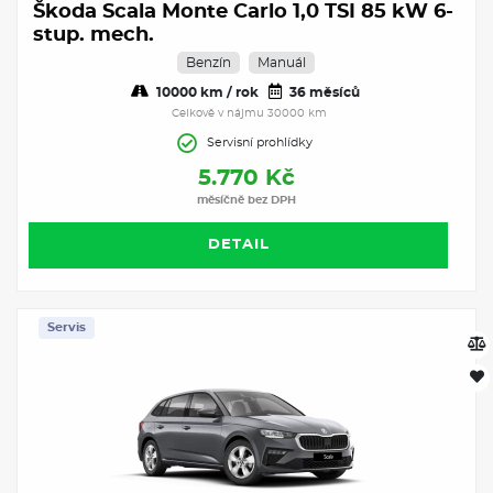
Škoda Scala Monte Carlo 1,0 TSI 85 kW 6-
stup. mech.
Benzín
Manuál
10000 km / rok
36 měsíců
Celkově v nájmu 30000 km
Servisní prohlídky
5.770 Kč
měsíčně bez DPH
DETAIL
Servis