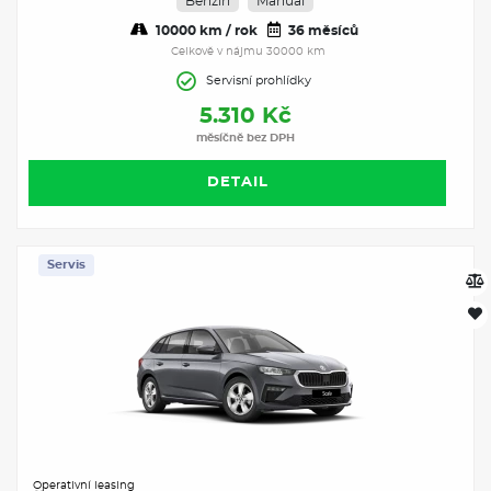
Benzín
Manuál
10000 km / rok
36 měsíců
Celkově v nájmu 30000 km
Servisní prohlídky
5.310 Kč
měsíčně bez DPH
DETAIL
Servis
Operativní leasing