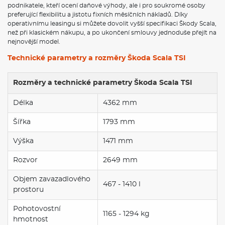
podnikatele, kteří ocení daňové výhody, ale i pro soukromé osoby
preferující flexibilitu a jistotu fixních měsíčních nákladů. Díky
operativnímu leasingu si můžete dovolit vyšší specifikaci Škody Scala,
než při klasickém nákupu, a po ukončení smlouvy jednoduše přejít na
nejnovější model.
Technické parametry a rozměry Škoda Scala TSI
Rozměry a technické parametry Škoda Scala TSI
Délka
4362 mm
Šířka
1793 mm
Výška
1471 mm
Rozvor
2649 mm
Objem zavazadlového
467 - 1410 l
prostoru
Pohotovostní
1165 - 1294 kg
hmotnost