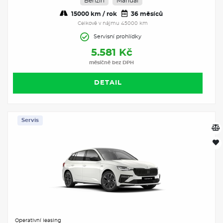
Benzín
Manuál
15000 km / rok
36 měsíců
Celkově v nájmu 45000 km
Servisní prohlídky
5.581 Kč
měsíčně bez DPH
DETAIL
Servis
Operativní leasing