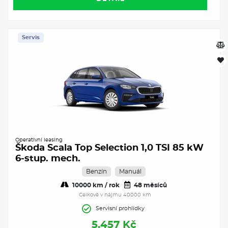
Servis
Operativní leasing
Škoda Scala Top Selection 1,0 TSI 85 kW
6-stup. mech.
Benzín
Manuál
10000 km / rok
48 měsíců
Celkově v nájmu 40000 km
Servisní prohlídky
5.457 Kč