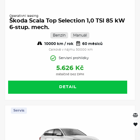
Operativní leasing
Škoda Scala Top Selection 1,0 TSI 85 kW
6-stup. mech.
Benzín
Manuál
10000 km / rok
60 měsíců
Celkově v nájmu 50000 km
Servisní prohlídky
5.626 Kč
měsíčně bez DPH
DETAIL
Servis