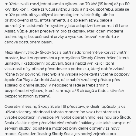
můžete zvolit mezi jednotkami o výkonu od 70 kW (95 koní) až po 110
kW (150 koní), které zaručují svižnou jízdu a nízkou spotřebu. Scala se
může pochlubit vyspělými technologiemi včetně digitálního
přístrojového štítu, infotainmentu s displejem až 9,2 palce a
pokročilými asistenčními systémy jako adaptivní tempomat či Lane
Assist. Vůz je určen především pro zákazníky, kteří ocení moderní
technologie, bezpečnostní prvky a vysokou úroveň komfortu v
cenově dostupném balení.
Mezi hlavní výhody Škody Scala patří nadprůměrně velkorysý vnitřní
prostor, kvalitní zpracování a promyšlená Simply Clever řešení, která
usnadňují každodenní používání. Scala nabízí vynikající jízdní
vlastnosti díky přesné převodovce a podvozku, který dobře zvládá
různé typy povrchů. Nechybí ani vyspělá konektivita včetně podpory
Apple CarPlay a Android Auto, dále nabízí vzdálený přístup přes
aplikaci či online služby. V neposlední řadě je třeba zmínit
bezpečnostní výbavu, která zahrnuje až 9 airbagů a řadu aktivních
bezpečnostních systémů.
Operativní leasing Škody Scala TSI představuje ideální způsob, jak si
užívat všechny přednosti tohoto moderního vozu bez starostí a
vysoké počáteční investice. Při volbě operativního leasingu pro Škodu
Scala získáte nejen předvídatelné měsíční náklady, ale také kompletní
servisní služby, pojištění a možnost pravidelné obměny za nový
model. Operativní leasing Škody Scala je vhodný zejména pro