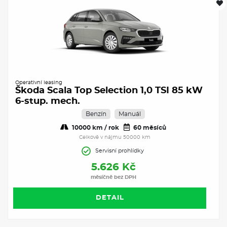
Operativní leasing
Škoda Scala Top Selection 1,0 TSI 85 kW
6-stup. mech.
Benzín
Manuál
10000 km / rok
60 měsíců
Celkově v nájmu 50000 km
Servisní prohlídky
5.626 Kč
měsíčně bez DPH
DETAIL