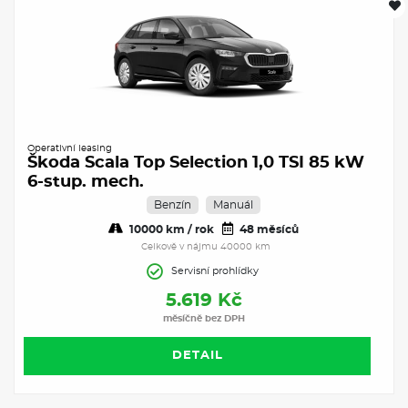
Operativní leasing
Škoda Scala Top Selection 1,0 TSI 85 kW
6-stup. mech.
Benzín
Manuál
10000 km / rok
48 měsíců
Celkově v nájmu 40000 km
Servisní prohlídky
5.619 Kč
měsíčně bez DPH
DETAIL