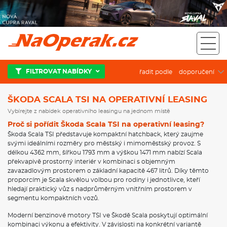
Škoda Scala TSI na operativní leasing
FILTROVAT NABÍDKY
řadit podle
ŠKODA SCALA TSI NA OPERATIVNÍ LEASING
Vybírejte z nabídek operativního leasingu na jednom místě
Proč si pořídit Škoda Scala TSI na operativní leasing?
Škoda Scala TSI představuje kompaktní hatchback, který zaujme
svými ideálními rozměry pro městský i mimoměstský provoz. S
délkou 4362 mm, šířkou 1793 mm a výškou 1471 mm nabízí Scala
překvapivě prostorný interiér v kombinaci s objemným
zavazadlovým prostorem o základní kapacitě 467 litrů. Díky těmto
proporcím je Scala skvělou volbou pro rodiny i jednotlivce, kteří
hledají praktický vůz s nadprůměrným vnitřním prostorem v
segmentu kompaktních vozů.
Moderní benzinové motory TSI ve Škodě Scala poskytují optimální
kombinaci výkonu a efektivity. V závislosti na konkrétní variantě