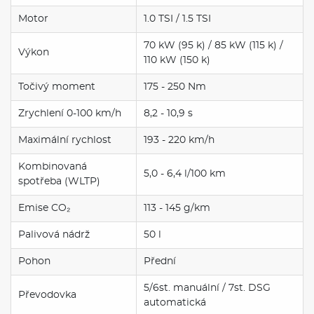
Motor
1.0 TSI / 1.5 TSI
70 kW (95 k) / 85 kW (115 k) /
Výkon
110 kW (150 k)
Točivý moment
175 - 250 Nm
Zrychlení 0-100 km/h
8,2 - 10,9 s
Maximální rychlost
193 - 220 km/h
Kombinovaná
5,0 - 6,4 l/100 km
spotřeba (WLTP)
Emise CO₂
113 - 145 g/km
Palivová nádrž
50 l
Pohon
Přední
5/6st. manuální / 7st. DSG
Převodovka
automatická