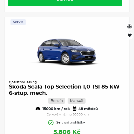
Servis
Operativní leasing
Škoda Scala Top Selection 1,0 TSI 85 kW
6-stup. mech.
Benzín
Manuál
15000 km / rok
48 měsíců
Celkově v nájmu 60000 km
Servisní prohlídky
5.806 Kč