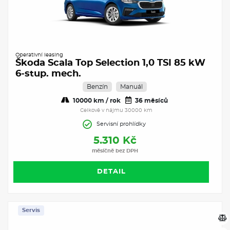
Operativní leasing
Škoda Scala Top Selection 1,0 TSI 85 kW
6-stup. mech.
Benzín
Manuál
10000 km / rok
36 měsíců
Celkově v nájmu 30000 km
Servisní prohlídky
5.310 Kč
měsíčně bez DPH
DETAIL
Servis