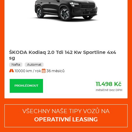
ŠKODA Kodiaq 2.0 Tdi 142 Kw Sportline 4x4
sg
Nafta
Automat
10000 km / rok
36 měsíců
11.498 Kč
PROHLÉDNOUT
měsíčně bez DPH
VŠECHNY NAŠE TIPY VOZŮ NA
OPERATIVNÍ LEASING