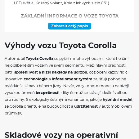
LED světla, Kožený volant, Kola z lehkých slitin (16" )
ZÁKLADNÍ INFORMACE O VOZE TOYOTA
COROLLA
Zobrazit celý popis
Toyota Corolla
patří mezi nejprodávanější osobní vozy na světě a
to není náhoda. Tento automobil se vyznačuje nejen elegantním
Výhody vozu Toyota Corolla
designem, ale také výjimečnou spolehlivostí a úspornými
motory. S inovativními technologiemi, jako je
Toyota Safety
Sense
, poskytuje vysokou úroveň bezpečnosti pro všechny
Automobil
Toyota Corolla
se pyšní mnoha výhodami, které ho činí
cestující. Interiér vozu je navržen s důrazem na pohodlí a
nejoblíbenějším vozem ve svém segmentu. Mezi hlavní přednosti
moderní prvky, včetně dotykové obrazovky a kvalitních
patří
spolehlivost
a
nižší náklady na údržbu
, což ocení každý řidič.
materiálů.
Corolla
se nabízí v různých motorizacích, včetně
Inovativní
technologie
a
infotainment systém
zajišťují pohodlné
hybridních variant, které jsou ideálním řešením pro ekologicky
uvědomělé řidiče. S ohledem na nízké náklady na údržbu a
ovládání a zábavu během jízdy. Navíc, vozy tohoto modelu nabízejí
vysokou zůstatkovou hodnotu je tento vůz skvělou volbou pro
vysokou úroveň
bezpečnosti
, díky čemuž se stávají ideální volbou
každého, kdo hledá spolehlivé a hospodárné auto.
pro rodiny. S ekologicky šetrnými variantami, jako je
hybridní model
,
se Corolla orientuje na budoucnost a
udržitelnost
v automobilovém
průmyslu.
Skladové vozy na operativní