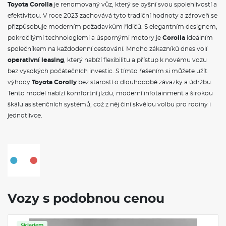
Toyota Corolla
je renomovaný vůz, který se pyšní svou spolehlivostí a
efektivitou. V roce 2023 zachovává tyto tradiční hodnoty a zároveň se
přizpůsobuje moderním požadavkům řidičů. S elegantním designem,
pokročilými technologiemi a úspornými motory je
Corolla
ideálním
společníkem na každodenní cestování. Mnoho zákazníků dnes volí
operativní leasing
, který nabízí flexibilitu a přístup k novému vozu
bez vysokých počátečních investic. S tímto řešením si můžete užít
výhody
Toyota Corolly
bez starostí o dlouhodobé závazky a údržbu.
Tento model nabízí komfortní jízdu, moderní infotainment a širokou
škálu asistenčních systémů, což z něj činí skvělou volbu pro rodiny i
jednotlivce.
Vozy s podobnou cenou
Skladem