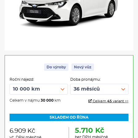
Do výroby
Nový vůz
Roční nájezd:
Doba pronájmu:
Celkem v nájmu
30 000
km
Celkem
45
variant >>
SKLADEM OD ŘÍJNA
5.710 Kč
6.909 Kč
bez DPH měsíčně
vč. DPH měsíčně