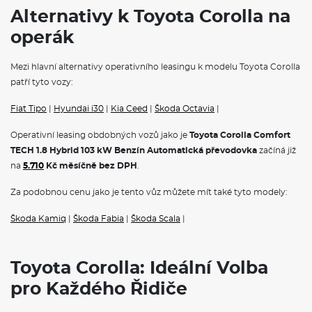
Alternativy k Toyota Corolla na
operák
Mezi hlavní alternativy operativního leasingu k modelu Toyota Corolla
patří tyto vozy:
Fiat Tipo
|
Hyundai i30
|
Kia Ceed
|
Škoda Octavia
|
Operativní leasing obdobných vozů jako je
Toyota Corolla Comfort
TECH 1.8 Hybrid 103 kW Benzín Automatická převodovka
začíná již
na
5.710
Kč měsíčně bez DPH
.
Za podobnou cenu jako je tento vůz můžete mít také tyto modely:
Škoda Kamiq
|
Škoda Fabia
|
Škoda Scala
|
Toyota Corolla: Ideální Volba
pro Každého Řidiče