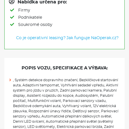
Nabídka určena pro:
Firmy
Podnikatele
Soukromé osoby
Co je operativní leasing?
Jak funguje NaOperak.cz?
POPIS VOZU, SPECIFIKACE A VÝBAVA:
, Systém detekce dopravního značení, Bezklíčkové startování
auta, Adaptivní tempomat, Vyhřívání sedadel vpředu, Aktivní
systém pro jízdu v pruzích, Zadní parkovací kamera, Palubní
display, Asistent rozjezdu do kopce, Audiosystém, Palubní
počítač, Multifunkční volant, Parkovací senzory vzadu,
Bezklíčové odemykání auta, Vyhřívaný volant, 12V elektrická
zásuvka, Rozpoznání únavy řidiče, Dešťový senzor, Parkovací
senzory vpředu, Automatické přepínání dálkových světel,
Denní LED svícení, Automatické přepínání světel (světelný
senzor), LED světlomety, Elektrická parkovací brzda, Zadní