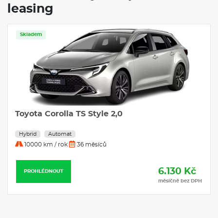
leasing
Skladem
Toyota Corolla TS Style 2,0
Hybrid
Automat
10000 km / rok
36 měsíců
6.130 Kč
PROHLÉDNOUT
měsíčně bez DPH