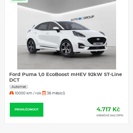
Ford Puma 1,0 EcoBoost mHEV 92kW ST-Line
DCT
Automat
10000 km / rok
36 měsíců
4.717 Kč
PROHLÉDNOUT
měsíčně bez DPH