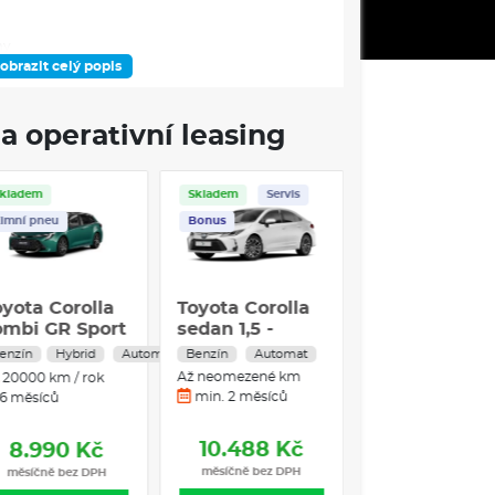
my
obrazit celý popis
pruhu
a operativní leasing
ro řidiče
Skladem
Skladem
Servis
imní pneu
Bonus
tém
oyota Corolla
Toyota Corolla
ombi GR Sport
sedan 1,5 -
.0 Hybrid
Benzin -
enzín
Hybrid
Automat
Benzín
Automat
31kW
Automat - 4x2
Až neomezené km
20000 km / rok
min. 2 měsíců
6 měsíců
mentu
10.488 Kč
8.990 Kč
vých světlometů
měsíčně bez DPH
měsíčně bez DPH