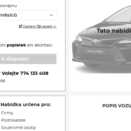
pronájmu:
Celkem
72
variant >>
pní
poplatek
ani akontaci.
 k dispozici
?
Volejte
774 133 408
288
Nabídka určena pro:
POPIS VOZU
Firmy
Podnikatele
Soukromé osoby