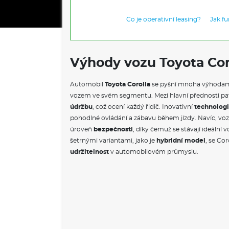
Co je operativní leasing?
Jak f
Výhody vozu Toyota Cor
Automobil
Toyota Corolla
se pyšní mnoha výhodami,
vozem ve svém segmentu. Mezi hlavní přednosti pa
údržbu
, což ocení každý řidič. Inovativní
technolog
pohodlné ovládání a zábavu během jízdy. Navíc, vo
úroveň
bezpečnosti
, díky čemuž se stávají ideální 
šetrnými variantami, jako je
hybridní model
, se Co
udržitelnost
v automobilovém průmyslu.