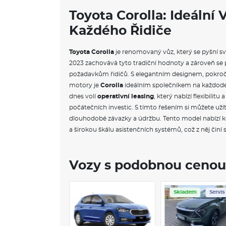
Toyota Corolla: Ideální 
Každého Řidiče
Toyota Corolla
je renomovaný vůz, který se pyšní svo
2023 zachovává tyto tradiční hodnoty a zároveň s
požadavkům řidičů. S elegantním designem, pokro
motory je
Corolla
ideálním společníkem na každode
dnes volí
operativní leasing
, který nabízí flexibili
počátečních investic. S tímto řešením si můžete už
dlouhodobé závazky a údržbu. Tento model nabízí k
a širokou škálu asistenčních systémů, což z něj činí 
Vozy s podobnou cenou
ladem
Servis
Skladem
Servis