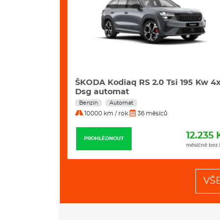
2 Kw Excl.
ŠKODA Kodiaq RS 2.0 Tsi 195 Kw 4
Dsg automat
Benzín
Automat
10000 km / rok
36 měsíců
11.799 Kč
12.235 
PROHLÉDNOUT
měsíčně bez DPH
měsíčně bez
VŠ