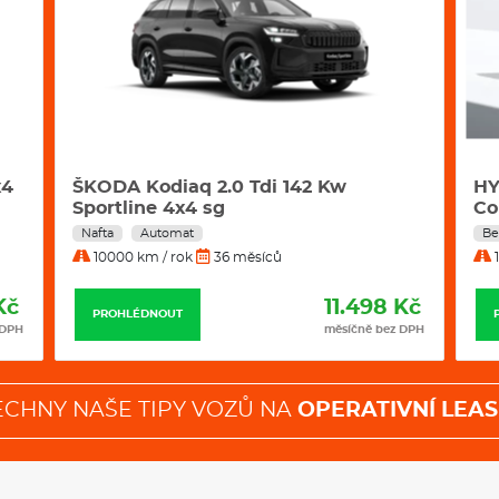
x4
ŠKODA Kodiaq 2.0 Tdi 142 Kw
HY
Sportline 4x4 sg
Co
Nafta
Automat
Be
10000 km / rok
36 měsíců
1
Kč
11.498 Kč
PROHLÉDNOUT
 DPH
měsíčně bez DPH
ECHNY NAŠE TIPY VOZŮ NA
OPERATIVNÍ LEAS