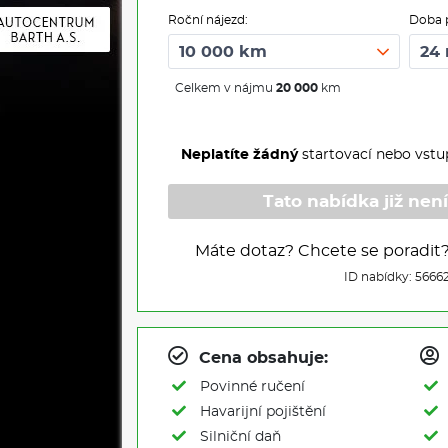
Roční nájezd:
Doba 
Celkem v nájmu
20 000
km
Neplatíte žádný
startovací nebo vstu
Tato nabídka již není
Máte dotaz? Chcete se poradit
ID nabídky: 5666
Cena obsahuje:
Povinné ručení
Havarijní pojištění
Silniční daň