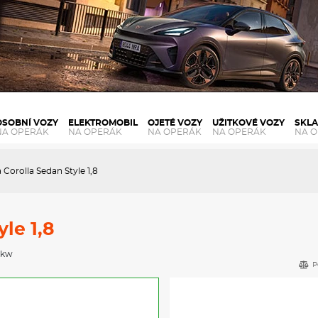
OSOBNÍ VOZY
ELEKTROMOBIL
OJETÉ VOZY
UŽITKOVÉ VOZY
SKL
NA OPERÁK
NA OPERÁK
NA OPERÁK
NA OPERÁK
NA 
 Corolla Sedan Style 1,8
le 1,8
3 kw
P