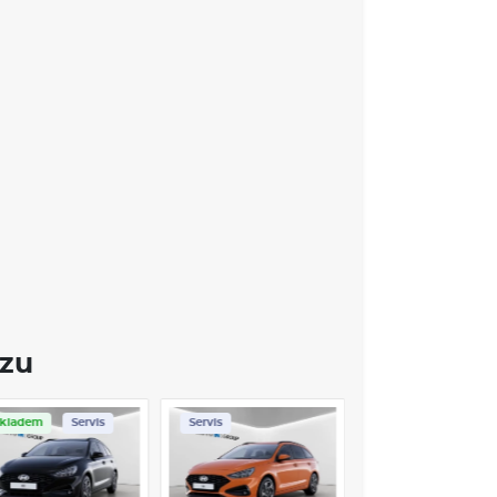
MACE O VOZE TOYOTA COROLLA
dávanější osobní vozy na světě a to není náhoda.
ejen elegantním designem, ale také výjimečnou
y. S inovativními technologiemi, jako je
Toyota
u úroveň bezpečnosti pro všechny cestující.
zem na pohodlí a moderní prvky, včetně dotykové
ů.
Corolla
se nabízí v různých motorizacích,
é jsou ideálním řešením pro ekologicky uvědomělé
ozu
ady na údržbu a vysokou zůstatkovou hodnotu je
ždého, kdo hledá spolehlivé a hospodárné auto.
Skladem
Servis
Servis
VÝBAVA: