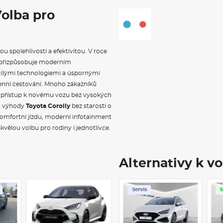
Vyhřívaná sedadla
Volba pro
přední
Ambientní LED osvětlení
LED
Čalounění sedadel
textilní černé nebo světle šedé
u spolehlivostí a efektivitou. V roce
Kožené provedení
e přizpůsobuje moderním
volant, hlavice řadící páky
čilými technologiemi a úspornými
ZÁKLADNÍ INFOR
nní cestování. Mnoho zákazníků
tu a přístup k novému vozu bez vysokých
Toyota Corolla
patří mezi nejpro
ít výhody
Toyota Corolly
bez starostí o
Tento automobil se vyznačuje n
omfortní jízdu, moderní infotainment
spolehlivostí a úspornými motor
skvělou volbu pro rodiny i jednotlivce.
Safety Sense
, poskytuje vysoko
Interiér vozu je navržen s důra
obrazovky a kvalitních materiál
včetně hybridních variant, kter
Alternativy k v
řidiče. S ohledem na nízké nákl
tento vůz skvělou volbou pro ka
Servis
Servis
Klimatizace