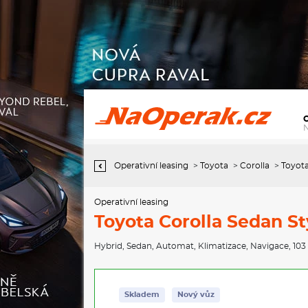
Operativní leasing Toyota Corolla Sedan Style 1,8
Operativní leasing
>
Toyota
>
Corolla
>
Toyota
Operativní leasing
Toyota Corolla Sedan Sty
Hybrid
,
Sedan
,
Automat
,
Klimatizace
,
Navigace
, 10
Skladem
Nový vůz