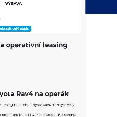
VÝBAVA
0
obrazit celý popis
a operativní leasing
iče, hlavové, kolenní u řidiče, středový mezi
oyota Rav4 na operák
tém
ho leasingu k modelu Toyota Rav4 patří tyto vozy:
a motocyklistů, upozornění na dopravu za vozem,
 Edge
|
Ford Kuga
|
Hyundai Tucson
|
Kia Sorento
|