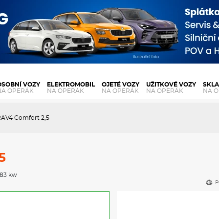
OSOBNÍ VOZY
ELEKTROMOBIL
OJETÉ VOZY
UŽITKOVÉ VOZY
SKL
NA OPERÁK
NA OPERÁK
NA OPERÁK
NA OPERÁK
NA 
RAV4 Comfort 2,5
5
 183 kw
P