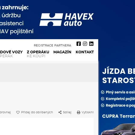
REGISTRACE PARTNERA
ADOVÉ VOZY
Z OPERÁKU
MAGAZÍN
KONTAKT
OPERÁK
KE KOUPI
orovnej
Přidej do oblíbených
Sdílej
Vytiskni