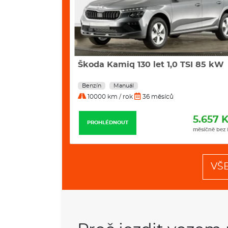
 TSI 85 kW
Škoda Karoq Selection 1,5 TSI 110 
DSG
Benzín
Automat
10000 km / rok
36 měsíců
5.657 Kč
7.990 
PROHLÉDNOUT
měsíčně bez DPH
měsíčně bez
VŠ