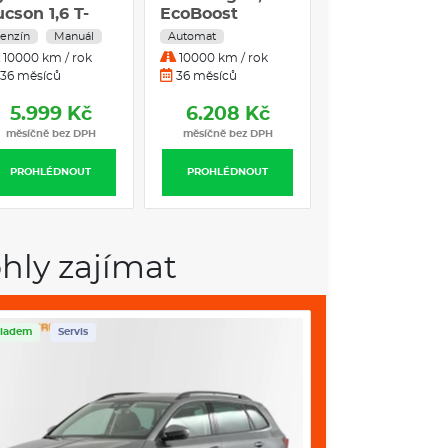
vých světlometů
cson 1,6 T-
EcoBoost
1.6 T-GDI 110
DI GO CZECH
137kW
4x2 COMFOR
enzín
Manuál
Automat
Benzín
Manuál
×2 110 kW MT
Titanium auto
manuál
10000 km / rok
10000 km / rok
10000 km / rok
36 měsíců
36 měsíců
36 měsíců
5.999 Kč
6.208 Kč
6.553 Kč
osti
ek
měsíčně bez DPH
měsíčně bez DPH
měsíčně bez DP
ma
PROHLÉDNOUT
PROHLÉDNOUT
PROHLÉDNOUT
a
erná
hly zajímat
ladem
Servis
Skladem
Servis
A OPERATIVNÍ LEASING