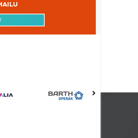
 VAŠEHO EMAILU
T