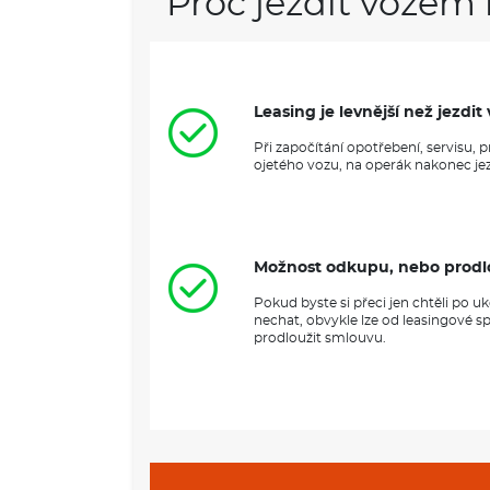
Proč jezdit vozem 
Leasing je levnější než jezd
Při započítání opotřebení, servisu,
ojetého vozu, na operák nakonec jezd
Možnost odkupu, nebo prodl
Pokud byste si přeci jen chtěli po 
nechat, obvykle lze od leasingové s
prodloužit smlouvu.