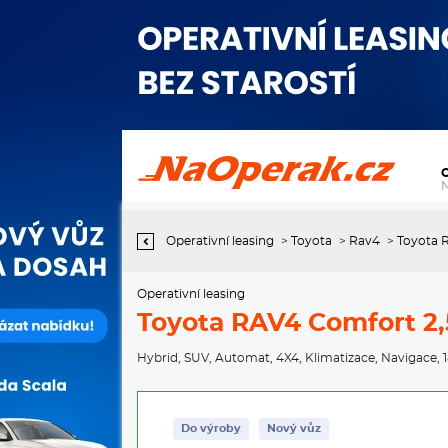
Operativní leasing Toyota RAV4 Comfort 2,5
Operativní leasing
>
Toyota
>
Rav4
>
Toyota 
Operativní leasing
Toyota RAV4 Comfort 2,
Hybrid
,
SUV
,
Automat
,
4X4
,
Klimatizace
,
Navigace
,
Do výroby
Nový vůz