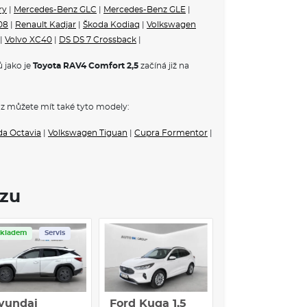
my
ry
|
Mercedes-Benz GLC
|
Mercedes-Benz GLE
|
08
|
Renault Kadjar
|
Škoda Kodiaq
|
Volkswagen
|
Volvo XC40
|
DS DS 7 Crossback
|
 jako je
Toyota RAV4 Comfort 2,5
začíná již na
z můžete mít také tyto modely:
da Octavia
|
Volkswagen Tiguan
|
Cupra Formentor
|
lovém prostoru
u
ozu
ktorů, DAB
Skladem
Servis
Skladem
Servis
mentu
droid Auto™
yundai
Ford Kuga 1,5
KIA Sportage