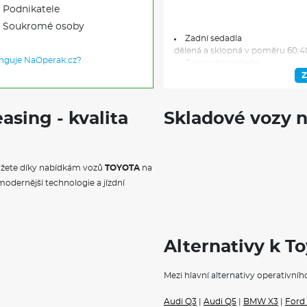
Podnikatele
Soukromé osoby
Zadní sedadla
dělená a sklopná v poměru 60:4
unguje NaOperak.cz?
Čalounění sedadel
látkové
Z
Digital Cockpit
12,3"
Kožené provedení
asing - kvalita
Skladové vozy n
volant
Vnitřní zpětné zrcátko
s automatickou clonou
Středová loketní opěrka
můžete díky nabídkám vozů
TOYOTA
na
ve druhé řadě sedadel
modernější technologie a jízdní
Airbagy
přední a boční u spolujezd. a řid
řidičem a spolujezd.
Parkovací brzda
elektrická
Alternativy k T
Isofix
na vnějších zadních sedadlech
Proaktivní bezpečnostní sys
Mezi hlavní alternativy operativní
rozpoznávání chodců, cyklistů 
sledování slepého úhlu
Audi Q3
|
Audi Q5
|
BMW X3
|
Ford