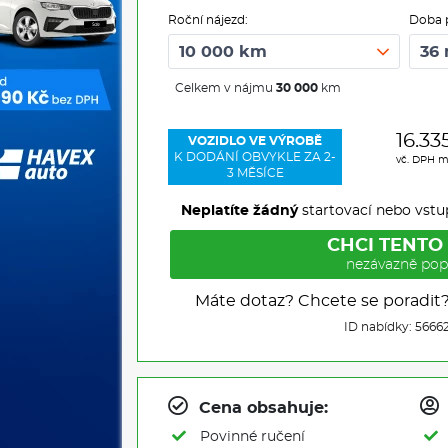
Roční nájezd:
Doba 
Celkem v nájmu
30 000
km
16.33
VOZIDLO VE VÝROBĚ
K DODÁNÍ OBVYKLE ZA 2-
vč. DPH m
3 MĚSÍCE
Neplatíte žádný
startovací nebo vstu
CHCI TENTO
nezávazně pop
Máte dotaz? Chcete se poradit
ID nabídky: 5666
Cena obsahuje:
Povinné ručení