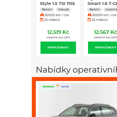
Style 1.5 TSI 115k
Smart 1.6 T-G
110 kW 7° DC
Benzín
Manuál
Benzín
Automa
60000 km / rok
60000 km / rok
25 měsíců
25 měsíců
12.519 Kč
12.567 K
měsíčně bez DPH
měsíčně bez DP
PROHLÉDNOUT
PROHLÉDNOUT
Nabídky operativní
Skladem
Servis