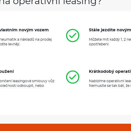
na operativní leasing?
it vlastním novým vozem
Stále jezdíte nový
 pneumatik a nákladů na prodej
Můžete mít každý 1, 2 n
íte levněji.
opotřebení.
oužení
Krátkodobý operati
ukončení leasingové smlouvy vůz
Nabízíme operativní lea
polečnosti odkoupit, nebo
Nemusíte se tak bát, že