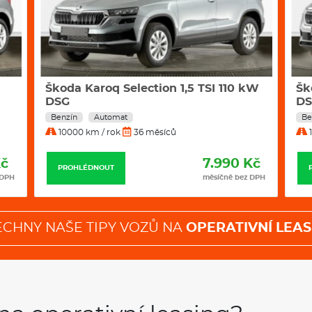
Vozy
TOYOTA
jsou vyhlášeny svo
TOYOTA
na
operativní leasing
i
technologie a jízdní vlastnosti 
kW
Škoda Karoq Selection 1,5 TSI 110 kW
Šk
DSG
Hy
4X4
Benzín
Automat
Be
Klimatizace
10000 km / rok
36 měsíců
1
Navigace
Kč
7.990 Kč
PROHLÉDNOUT
 DPH
měsíčně bez DPH
ECHNY NAŠE TIPY VOZŮ NA
OPERATIVNÍ LEAS