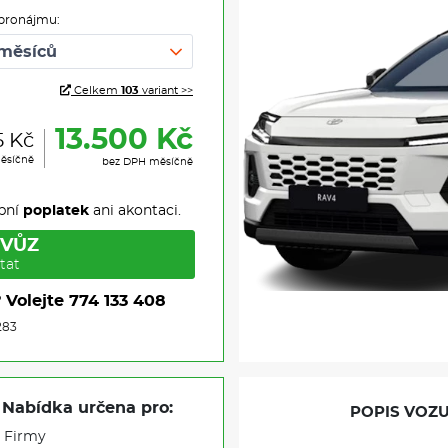
pronájmu:
Celkem
103
variant >>
13.500 Kč
5 Kč
ěsíčně
bez DPH měsíčně
pní
poplatek
ani akontaci.
 VŮZ
tat
?
Volejte
774 133 408
283
Nabídka určena pro:
POPIS VOZU
Firmy