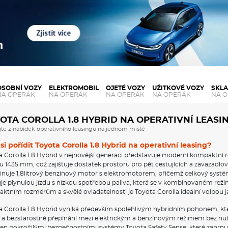
OSOBNÍ VOZY
ELEKTROMOBIL
OJETÉ VOZY
UŽITKOVÉ VOZY
SKL
NA OPERÁK
NA OPERÁK
NA OPERÁK
NA OPERÁK
NA 
OTA COROLLA 1.8 HYBRID NA OPERATIVNÍ LEASI
jte z nabídek operativního leasingu na jednom místě
si pořídit Toyota Corolla 1.8 Hybrid na operativní leasing?
a Corolla 1.8 Hybrid v nejnovější generaci představuje moderní kompaktní
u 1435 mm, což zajišťuje dostatek prostoru pro pět cestujících a zavazadlov
nuje 1,8litrový benzínový motor s elektromotorem, přičemž celkový systé
ťuje plynulou jízdu s nízkou spotřebou paliva, která se v kombinovaném re
ktním rozměrům a skvělé ovladatelnosti je Toyota Corolla ideální volbou ja
a Corolla 1.8 Hybrid vyniká především spolehlivým hybridním pohonem, kte
 a bezstarostné přepínání mezi elektrickým a benzínovým režimem bez nutn
en pokročilými bezpečnostními systémy Toyota Safety Sense, které zahrnu