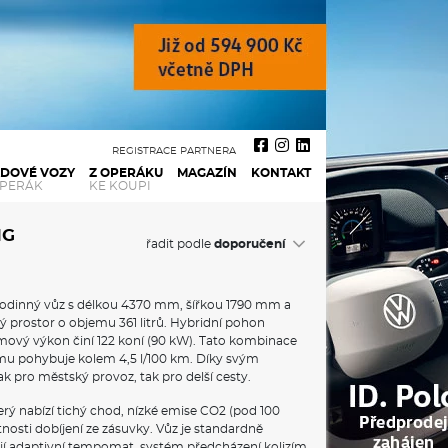
REGISTRACE PARTNERA
ADOVÉ VOZY
Z OPERÁKU
MAGAZÍN
KONTAKT
OPERÁK
KE KOUPI
NG
řadit podle
 rodinný vůz s délkou 4370 mm, šířkou 1790 mm a
ý prostor o objemu 361 litrů. Hybridní pohon
mový výkon činí 122 koní (90 kW). Tato kombinace
žimu pohybuje kolem 4,5 l/100 km. Díky svým
k pro městský provoz, tak pro delší cesty.
rý nabízí tichý chod, nízké emise CO2 (pod 100
osti dobíjení ze zásuvky. Vůz je standardně
jí adaptivní tempomat, systém předcházení kolizím