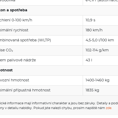
vodovka
e-CVT (automatic
on a spotřeba
chlení 0-100 km/h
10,9 s
imální rychlost
180 km/h
binovaná spotřeba (WLTP)
4,5-5,0 l/100 km
se CO₂
102-114 g/km
em palivové nádrže
43 l
otnost
vozní hmotnost
1400-1460 kg
imální přípustná hmotnost
1835 kg
ické informace mají informativní charakter a jsou bez záruky. Detaily a po
ny v detailu nabídky. Pokud jste nalezli chybu, prosím napiště nám
zde.