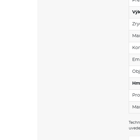
Pře
Výk
Zry
Max
Kom
Emi
Obj
Hm
Pro
Max
Techn
uvede