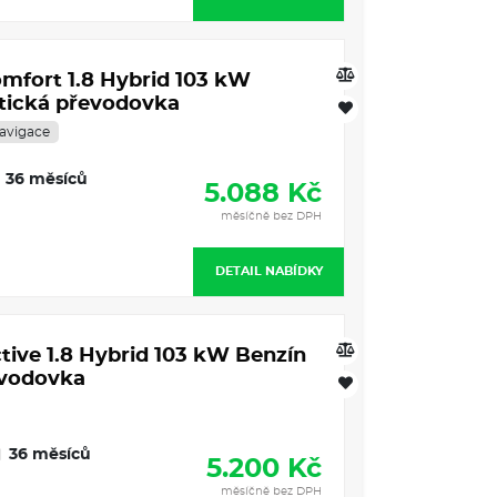
omfort 1.8 Hybrid 103 kW
tická převodovka
avigace
36 měsíců
5.088 Kč
měsíčně bez DPH
DETAIL NABÍDKY
tive 1.8 Hybrid 103 kW Benzín
evodovka
36 měsíců
5.200 Kč
měsíčně bez DPH