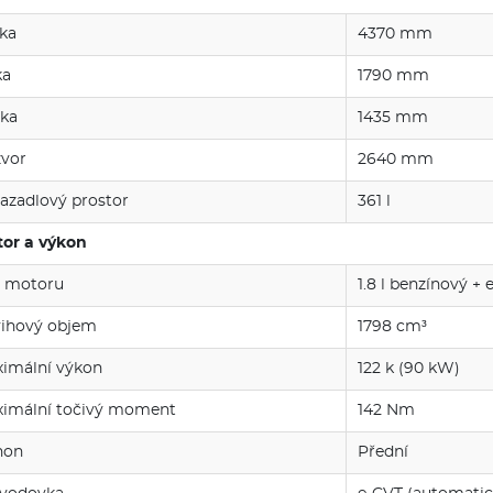
ka
4370 mm
ka
1790 mm
ka
1435 mm
vor
2640 mm
azadlový prostor
361 l
or a výkon
 motoru
1.8 l benzínový +
ihový objem
1798 cm³
imální výkon
122 k (90 kW)
imální točivý moment
142 Nm
hon
Přední