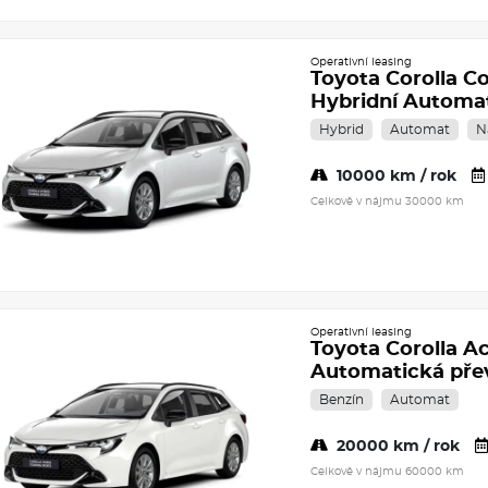
Operativní leasing
Toyota Corolla C
Hybridní Automa
Hybrid
Automat
N
10000 km / rok
Celkově v nájmu 30000 km
Operativní leasing
Toyota Corolla Ac
Automatická př
Benzín
Automat
20000 km / rok
Celkově v nájmu 60000 km