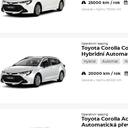
25000 km / rok
Celkově v nájmu 75000 km
Operativní leasing
Toyota Corolla C
Hybridní Automa
Hybrid
Automat
N
20000 km / rok
Celkově v nájmu 60000 km
Operativní leasing
Toyota Corolla Ac
Automatická př