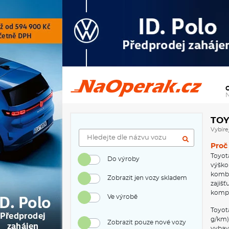
Toyota Corolla 1.8 Hybrid na operativní leasing
TOY
Vybíre
Proč 
Toyot
Do výroby
výško
kombi
Zobrazit jen vozy skladem
zajiš
kompa
Ve výrobě
Toyot
g/km)
Zobrazit pouze nové vozy
vybav