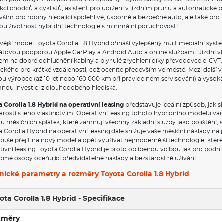
kcí chodců a cyklistů, asistent pro udržení v jízdním pruhu a automatické 
ším pro rodiny hledající spolehlivé, úsporné a bezpečné auto, ale také pro 
ou životnost hybridní technologie s minimální poruchovostí.
vější model Toyota Corolla 1.8 Hybrid přináší vylepšený multimediální sy
átovou podporou Apple CarPlay a Android Auto a online službami. Jízdní vl
em na dobré odhlučnění kabiny a plynulé zrychlení díky převodovce e-CVT. V
rického pro krátké vzdálenosti, což oceníte především ve městě. Mezi další
ou výrobce (až 10 let nebo 160 000 km při pravidelném servisování) a vysoká
nou investici z dlouhodobého hlediska.
a Corolla 1.8 Hybrid na operativní leasing
představuje ideální způsob, jak
tarostí s jeho vlastnictvím. Operativní leasing tohoto hybridního modelu v
 měsíčních splátek, které zahrnují všechny základní služby jako pojištění, s
a Corolla Hybrid na operativní leasing dále snižuje vaše měsíční náklady 
uše přejít na nový model a opět využívat nejmodernější technologie, které 
tivní leasing Toyota Corolla Hybrid je proto oblíbenou volbou jak pro podn
omé osoby oceňující předvídatelné náklady a bezstarostné užívání.
nické parametry a rozměry Toyota Corolla 1.8 Hybrid
ota Corolla 1.8 Hybrid - Specifikace
změry