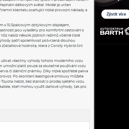
přepínání dálkových světel. Model je určen
firemní klientelu oceňující nízké provozní náklady a
stém s 10,5palcovým dotykovým displejem,
astnosti jsou vyladěny pro komfortní cestování s
ůz nabízí několik jízdních režimů včetně čistě
 výhody patří spolehlivost potvrzená dlouhou
 zůstatková hodnota, která z Corolly Hybrid činí
 si užívat všechny výhody tohoto moderního vozu
ám umožní platit pouze za skutečné používání vozu
ervis či dálniční známku. Díky nízké spotřebě paliva
na provoz. Po skončení leasingové smlouvy můžete
Toyota nabízí, bez starostí o prodej ojetého vozu.
ikatele, kteří mohou využít daňové výhody, tak pro