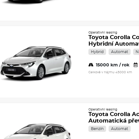
Operativní leasing
Toyota Corolla C
Hybridní Automa
Hybrid
Automat
N
15000 km / rok
Celkově v nájmu 45000 km
Operativní leasing
Toyota Corolla Ac
Automatická př
Benzín
Automat