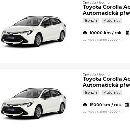
Operativní leasing
Toyota Corolla Ac
Automatická př
Benzín
Automat
10000 km / rok
Celkově v nájmu 30000 km
Operativní leasing
Toyota Corolla Ac
Automatická př
Benzín
Automat
15000 km / rok
Celkově v nájmu 45000 km