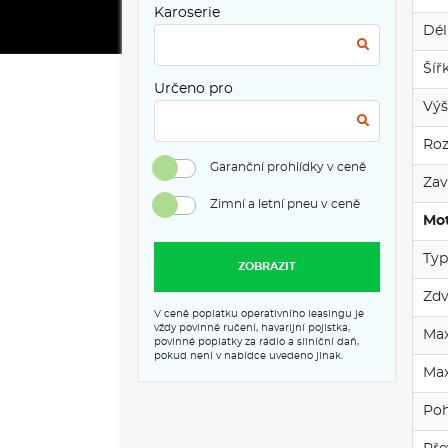
Karoserie
Dél
Šíř
Určeno pro
Výš
Roz
Garanční prohlídky v ceně
Zav
Zimní a letní pneu v ceně
Mot
Typ
ZOBRAZIT
Zdv
V ceně poplatku operativního leasingu je
vždy povinné ručení, havarijní pojistka,
Max
povinné poplatky za rádio a silníční daň,
pokud není v nabídce uvedeno jinak.
Max
Po