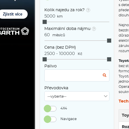
s dete
Kolik najedu za rok?
předev
dlouh
km
Nejno
Maximální doba nájmu
bezdr
měsíců
důraz
elekt
záruk
Cena (bez DPH)
rozum
Kč
Toyot
Palivo
bez s
formou
Toyot
jednod
Opera
Převodovka
soukr
Tech
4X4
Toy
Navigace
Ro