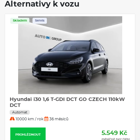
Alternativy k vozu
Skladem
Servis
Hyundai i30 1,6 T-GDI DCT GO CZECH 110kW
DCT
Automat
10000 km / rok
36 měsíců
5.549 Kč
PROHLÉDNOUT
měsíčně bez DPH