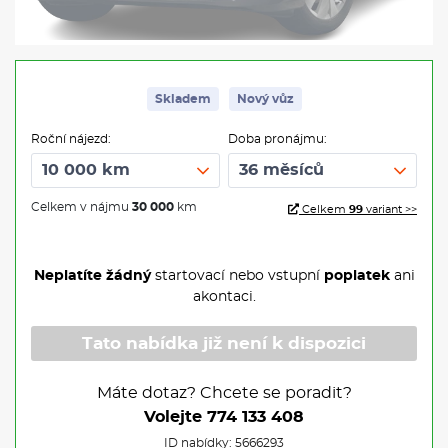
Skladem
Nový vůz
Roční nájezd:
Doba pronájmu:
Celkem v nájmu
30 000
km
Celkem
99
variant >>
Neplatíte žádný
startovací nebo vstupní
poplatek
ani
akontaci.
Tato nabídka již není k dispozici
Máte dotaz? Chcete se poradit?
Volejte
774 133 408
ID nabídky: 5666293