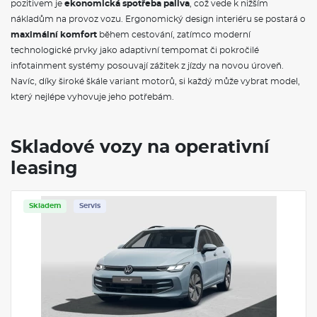
pozitivem je
ekonomická spotřeba paliva
, což vede k nižším
Klimatizace automatická
senzor kvality vnějšího vzduchu, 3zónová
nákladům na provoz vozu. Ergonomický design interiéru se postará o
Bezklíčové startování
maximální komfort
během cestování, zatímco moderní
Centrální zamykání Keyless Start
technologické prvky jako adaptivní tempomat či pokročilé
Zadní světlomety LED
infotainment systémy posouvají zážitek z jízdy na novou úroveň.
Vnější zpětná zrcátka
Navíc, díky široké škále variant motorů, si každý může vybrat model,
asferické na straně řidiče, konvexní na straně spolujezdce,
vyhřívaná, s pamětí
který nejlépe vyhovuje jeho potřebám.
Zatmavená zadní okna
Parkovací kamera
Přední světlomety LED
Skladové vozy na operativní
Oddělené LED denní svícení, automatický spínač
Vnitřního zrcátko
leasing
zpětné, s automatickou clonou
Vyhřívaná sedadla
přední
Skladem
Servis
Multifunkční volant
vyhřívaný
Ambientní osvětlení
lišta přístrojové desky, lišty výplní dveří, odkládací přihrádky, 10
barev
Interiérový dekor
Chromové provedení ovládacích prvků, "Nature Cross Brushed"
Digital Cockpit
PRO, volitelné profily, barevný multifunkční ukazatel