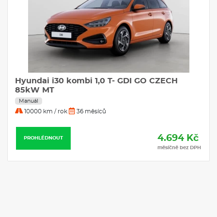
Hyundai i30 kombi 1,0 T- GDI GO CZECH
85kW MT
Manuál
10000 km / rok
36 měsíců
4.694 Kč
PROHLÉDNOUT
měsíčně bez DPH