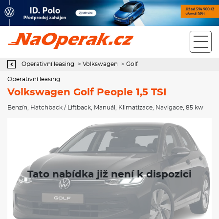
Operativní leasing Volkswagen Golf People 1,5 TSI
Operativní leasing
>
Volkswagen
>
Golf
Operativní leasing
Volkswagen Golf People 1,5 TSI
Benzín
,
Hatchback / Liftback
,
Manuál
,
Klimatizace
,
Navigace
, 85 kw