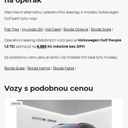
na operák
Klimatizace
Navigace
Mezi hlavní alternativy operativního leasingu k modelu Volkswagen
Golf patří tyto vozy:
Fiat Tipo
|
Hyundai i30
|
Kia Ceed
|
Škoda Octavia
|
Škoda Scala
|
Operativní leasing obdobných vozů jako je
Volkswagen Golf People
1,5 TSI
začíná již na
6.580
Kč měsíčně bez DPH
.
Za podobnou cenu jako je tento vůz můžete mít také tyto modely:
Škoda Scala
|
Škoda Kamiq
|
Škoda Fabia
|
Vozy s podobnou cenou
Servis