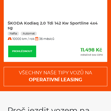
ŠKODA Kodiaq 2.0 Tdi 142 Kw Sportline 4x4
sg
Nafta
Automat
10000 km / rok
36 měsíců
11.498 Kč
PROHLÉDNOUT
měsíčně bez DPH
VŠECHNY NAŠE TIPY VOZŮ NA
OPERATIVNÍ LEASING
Proč jezdit vozem na