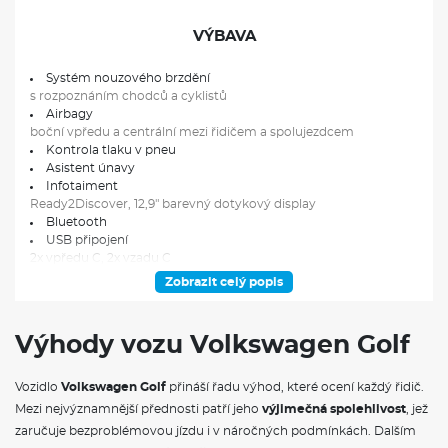
VÝBAVA
Systém nouzového brzdění
s rozpoznáním chodců a cyklistů
Airbagy
boční vpředu a centrální mezi řidičem a spolujezdcem
Kontrola tlaku v pneu
Asistent únavy
Infotaiment
Ready2Discover, 12,9" barevný dotykový display
Bluetooth
USB připojení
2x vpředu C, 2x vzadu C
Dešťový senzor
Zobrazit celý popis
Parkovací senzory
Vpředu i vzadu, zobrazení situace na displeji
Prodloužená záruka
Výhody vozu Volkswagen Golf
3 roky/90.000 km
Tempomat
adaptivní ACC, regulace odstupu vozidel, omezovač, prediktivní
Vozidlo
Volkswagen Golf
přináší řadu výhod, které ocení každý řidič.
funkce
Mezi nejvýznamnější přednosti patří jeho
výjimečná spolehlivost
, jež
Propojení telefonu a infotaimentu
zaručuje bezproblémovou jízdu i v náročných podmínkách. Dalším
bezdrátové (rádio, navigace)