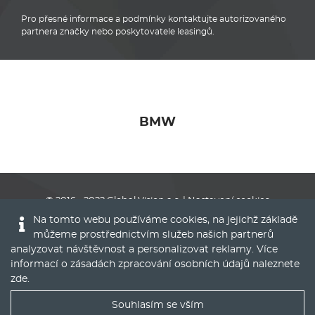
Pro přesné informace a podmínky kontaktujte autorizovaného
partnera značky nebo poskytovatele leasingů.
BMW
© 2016 - 2022
Global Vision a.s.
|
Nastavení cookies
Na tomto webu používáme cookies, na jejichž základě
Runs on
Publis CMS Framework
můžeme prostřednictvím služeb našich partnerů
analyzovat návštěvnost a personalizovat reklamy. Více
informací o zásadách zpracování osobních údajů naleznete
zde
.
Souhlasím se vším