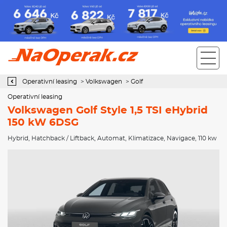
Operativní leasing Volkswagen Golf Style 1,5 TSI eHybrid 150 kW
6DSG
Operativní leasing
>
Volkswagen
>
Golf
Operativní leasing
Volkswagen Golf Style 1,5 TSI eHybrid
150 kW 6DSG
Hybrid
,
Hatchback / Liftback
,
Automat
,
Klimatizace
,
Navigace
, 110 kw