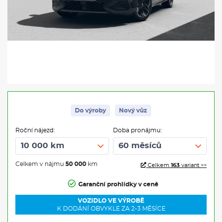
Do výroby
Nový vůz
Roční nájezd:
Doba pronájmu:
Celkem v nájmu
50 000
km
Celkem
163
variant >>
Garanční prohlídky v ceně
VOZIDLO VE VÝROBĚ
K DODÁNÍ OBVYKLE ZA 2-3 MĚSÍCE