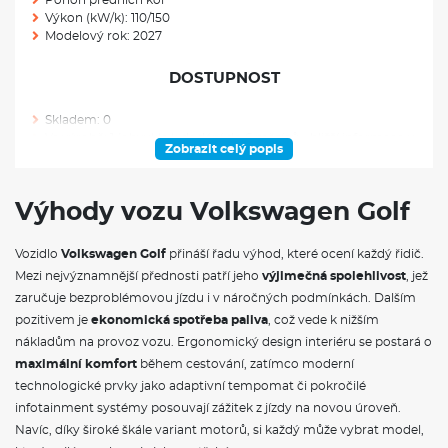
Výkon (kW/k): 110/150
Modelový rok: 2027
DOSTUPNOST
Skladem: 0
Ve výrobě: 1 (obvykle k dodání do 6 měsíců - bližší informace u
Zobrazit celý popis
prodejce)
VÝBAVA VE VÝBAVA STUPNI
Výhody vozu Volkswagen Golf
12V zásuvka v zavazadlovém prostoru
Vozidlo
Volkswagen Golf
přináší řadu výhod, které ocení každý řidič.
17" kola z lehké slitiny Nottingham, 7,5 J x 17, pneumatiky
Mezi nejvýznamnější přednosti patří jeho
225/45 R 17
výjimečná spolehlivost
, jež
Adaptivní tempomat ACC, automatická regulace odstupu od
zaručuje bezproblémovou jízdu i v náročných podmínkách. Dalším
vpředu jedoucího vozu vč. Front Assist, s omezovačem
pozitivem je
ekonomická spotřeba paliva
, což vede k nižším
rychlosti, funkce "stop & go" (pouze pro automatickou
nákladům na provoz vozu. Ergonomický design interiéru se postará o
převodovku), do 210 km/h
maximální komfort
během cestování, zatímco moderní
Ambientní osvětlení II, osvětlení lišty přístrojové desky,
ozdobných lišt výplní dveří, odkládací přihrádky ve všech 4
technologické prvky jako adaptivní tempomat či pokročilé
dveřích a prostoru pro nohy pasažérů v přední řadě vozu,
infotainment systémy posouvají zážitek z jízdy na novou úroveň.
výběr ze škály 30 barev
Navíc, díky široké škále variant motorů, si každý může vybrat model,
Paket IQ.DRIVE, Travel Assist - udržuje vůz v jízdním pruhu,