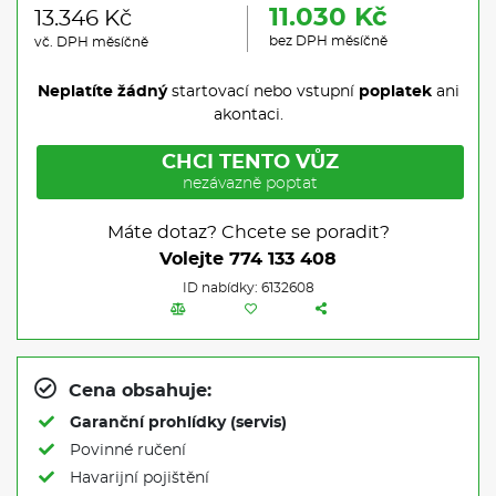
11.030 Kč
13.346 Kč
bez DPH měsíčně
vč. DPH měsíčně
Neplatíte žádný
startovací nebo vstupní
poplatek
ani
akontaci.
CHCI TENTO VŮZ
nezávazně poptat
Máte dotaz? Chcete se poradit?
Volejte
774 133 408
ID nabídky: 6132608
Cena obsahuje:
Garanční prohlídky (servis)
Povinné ručení
Havarijní pojištění