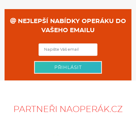
NEJLEPŠÍ NABÍDKY OPERÁKU DO
VAŠEHO EMAILU
PŘIHLÁSIT
PARTNEŘI NAOPERÁK.CZ