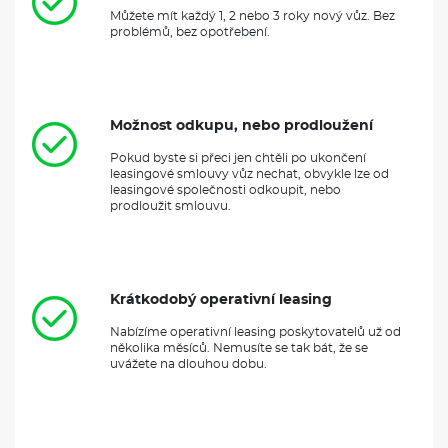
Pojištění skel
Můžete mít každý 1, 2 nebo 3 roky nový vůz. Bez
problémů, bez opotřebení.
ZÁKLADNÍ INFORMACE O VOLKSWAGEN GOLF
Volkswagen Golf
je jedním z nejprodávanějších automobilů na
světě, který se těší oblíbenosti díky svému kvalitnímu zpracování
Možnost odkupu, nebo prodloužení
a výjimečnému jízdnímu komfortu. Tento hatchback je k
dispozici s širokou paletou motorů, včetně
benzinových
,
Pokud byste si přeci jen chtěli po ukončení
naftových
a
hybridních variant
, což umožňuje vybrat si model
leasingové smlouvy vůz nechat, obvykle lze od
podle individuálních potřeb řidiče. Golf se vyznačuje moderním
leasingové společnosti odkoupit, nebo
prodloužit smlouvu.
designem, pokročilými technologiemi a vysokým stupněm
bezpečnosti, což ho činí ideální volbou pro rodiny i jednotlivce.
Návštěvníci dealerství by měli vyzkoušet různé výbavové
úrovně, které nabízejí nejnovější asistenční systémy a
infotainment technologie, aby našli to pravé auto, které splní
jejich očekávání a nároky.
Krátkodobý operativní leasing
Nabízíme operativní leasing poskytovatelů už od
VÝBAVA:
několika měsíců. Nemusíte se tak bát, že se
uvážete na dlouhou dobu.
Klimatizace
Navigace