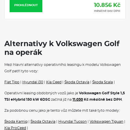
Čelní sklo tepelně izolující, s akustickou ochranou
10.856 Kč
PROHLÉDNOUT
Dekor interiéru "Style"
měsíčně bez DPH
Dešťový senzor
Digital Cockpit Pro, úhlopříčka displeje 10,25", volitelné profily
zobrazení jízdních informací, povrchová úprava displeje
zabraňující odrážení světla a oslňování řidiče
Displej infotainmentu, dotykový displej infotainmentu s
úhlopříčkou 12,9" / 32 cm, s podsvícenými dotykovými
Alternativy k Volkswagen Golf
plochami pro nastavení hlasitosti, teploty
Dvouspojková aut. převodovka DQ400, 6 stupňová, sériově
na operák
pouze pro eHybrid
Dvoutónový klakson
Mezi hlavní alternativy operativního leasingu k modelu Volkswagen
Dynamická regulace dosahu dálkových, světel
Elektrický motor, hybridní elektrické vozidlo, celkový výkon
Golf patří tyto vozy:
systému 150 kW, sériově pouze pro eHybrid
Elektromechanická parkovací brzda, s funkcí Auto Hold
Fiat Tipo
|
Hyundai i30
|
Kia Ceed
|
Škoda Octavia
|
Škoda Scala
|
Elektronická uzávěrka diferenciálu XDS
Elektronický imobilizér
Operativní leasing obdobných vozů jako je
Volkswagen Golf Style 1,5
e-Sound, umělý zvuk motoru pro elektrickou jízdu, sériově
TSI eHybrid 150 kW 6DSG
začíná již na
11.030
Kč měsíčně bez DPH
.
pouze pro eHybrid
Front Cross Traffic Alert, asistent vjezdu do křižovatky
Za podobnou cenu jako je tento vůz můžete mít také tyto modely:
Funkce start/stop
Hlavové airbagy vpředu i vzadu, boční airbagy vpředu,
Škoda Kamiq
|
Škoda Octavia
|
Hyundai Tucson
|
Volkswagen Tiguan
|
centrální airbag vpředu mezi sedadly řidiče a spolujezdce
Kia ProCeed
|
Chromované lišty bočních oken