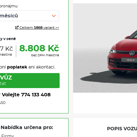
pronájmu:
Celkem
5868
variant >>
ky v ceně
8.808 Kč
57 Kč
měsíčně
bez DPH měsíčně
pní
poplatek
ani akontaci.
 VŮZ
tat
?
Volejte
774 133 408
450
Nabídka určena pro:
POPIS VOZU
Firmy