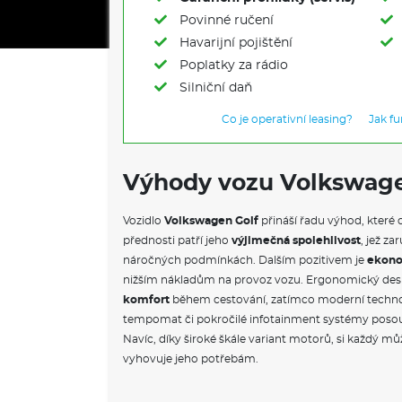
Povinné ručení
Havarijní pojištění
Poplatky za rádio
Silniční daň
Co je operativní leasing?
Jak f
Výhody vozu Volkswage
Vozidlo
Volkswagen Golf
přináší řadu výhod, které 
přednosti patří jeho
výjimečná spolehlivost
, jež z
náročných podmínkách. Dalším pozitivem je
ekono
nižším nákladům na provoz vozu. Ergonomický desig
komfort
během cestování, zatímco moderní technol
tempomat či pokročilé infotainment systémy posouva
Navíc, díky široké škále variant motorů, si každý mů
vyhovuje jeho potřebám.