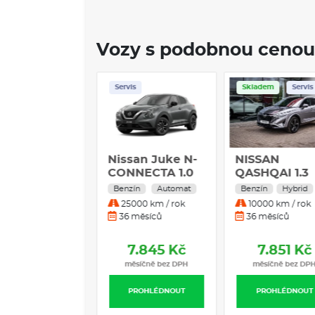
Vozy s podobnou cenou
ladem
Servis
Skladem
Servis
L servis
ndai i20 Go
Nissan Juke N-
NISSAN
s 1,0 T-GDI 66
CONNECTA 1.0
QASHQAI 1.3
 automat
DIG-T 84 kW
MHEV 158HP
zín
Automat
Benzín
Automat
Benzín
Hybrid
as White 1,0
Benzín
2WD TEKNA 
0000 km / rok
25000 km / rok
10000 km / rok
DI
Automatická
PŘÍPLATKOV
 měsíců
36 měsíců
36 měsíců
převodovka
BARVA
7.817 Kč
7.845 Kč
7.851 Kč
měsíčně bez DPH
měsíčně bez DPH
měsíčně bez DP
PROHLÉDNOUT
PROHLÉDNOUT
PROHLÉDNOUT