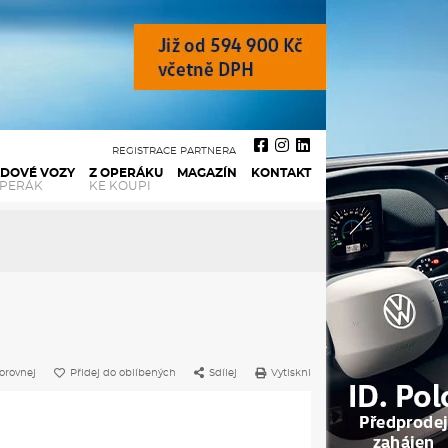
REGISTRACE PARTNERA
ADOVÉ VOZY
Z OPERÁKU
MAGAZÍN
KONTAKT
OPERÁK
KE KOUPI
orovnej
Přidej do oblíbených
Sdílej
Vytiskni