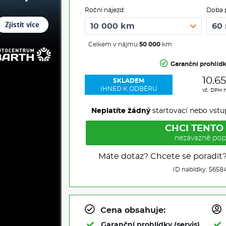
Roční nájezd:
Doba 
Celkem v nájmu
50 000
km
Garanční prohlíd
10.6
SKLADEM
IHNED K ODBĚRU
vč. DPH 
Neplatíte žádný
startovací nebo vstu
CHCI TENTO
nezávazně pop
Máte dotaz? Chcete se poradit
ID nabídky: 5658
Cena obsahuje:
Garanční prohlídky (servis)