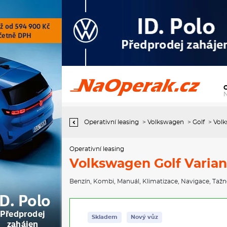
Operativní leasing Volkswagen Golf Variant People 1,5 TSI 110 kW
6G
Operativní leasing
>
Volkswagen
>
Golf
>
Volk
Operativní leasing
Volkswagen Golf Variant
Benzín
,
Kombi
,
Manuál
,
Klimatizace
,
Navigace
,
Tažn
Skladem
Nový vůz