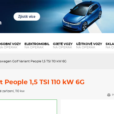
OSOBNÍ VOZY
ELEKTROMOBIL
OJETÉ VOZY
UŽITKOVÉ VOZY
SKL
NA OPERÁK
NA OPERÁK
NA OPERÁK
NA OPERÁK
NA 
swagen Golf Variant People 1,5 TSI 110 kW 6G
 People 1,5 TSI 110 kW 6G
é zařízení
, 110 kw
P