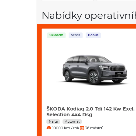
Nabídky operativní
Skladem
Servis
Bonus
i 195 Kw 4x4
ŠKODA Kodiaq 2.0 Tdi 142 Kw Excl.
Selection 4x4 Dsg
Nafta
Automat
10000 km / rok
36 měsíců