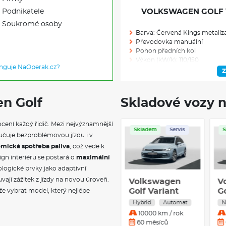
Podnikatele
VOLKSWAGEN GOLF VA
Soukromé osoby
Barva: Červená Kings metalíz
Převodovka manuální
Pohon předních kol
Výkon (kW/k): 110/150
unguje NaOperak.cz?
Modelový rok: 2026
Z
n Golf
Skladové vozy n
Skladem: 1
Ve výrobě: 0
ocení každý řidič. Mezi nejvýznamnější
Skladem
Servis
Skladem
Servis
aručuje bezproblémovou jízdu i v
VÝBAVA NAD R
mická spotřeba paliva
, což vede k
n interiéru se postará o
maximální
Tažné zařízení: výklopné s el. 
ogické prvky jako adaptivní
Ambientní osvětlení II.: osvětl
jí zážitek z jízdy na novou úroveň.
Volkswagen
Volkswagen
V
desky, ozdobných lišt výplní d
Golf People 1,5
Golf Variant
prostoru pro nohy pasažérů v 
G
že vybrat model, který nejlépe
Rezervní kolo dojezdové: sada
eTSI 85 kW
People 1,5 eTSI
P
Benzín
Automat
Hybrid
Automat
N
Zcela sklopné opěradlo spolu
7DSG mHEV
7DSG mHEV
1
10000 km / rok
10000 km / rok
Akční výbava People: Metalick
24 měsíců
60 měsíců