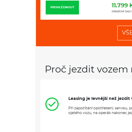
12.235 Kč
11.799 
PROHLÉDNOUT
měsíčně bez DPH
měsíčně bez
VŠ
Proč jezdit vozem 
Leasing je levnější než jezd
Při započítání opotřebení, servisu,
ojetého vozu, na operák nakonec jezd