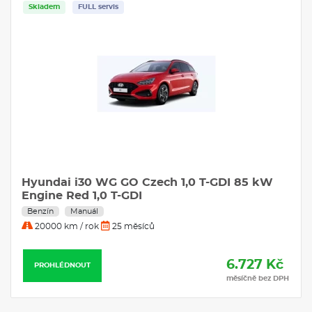
Skladem
FULL servis
Hyundai i30 WG GO Czech 1,0 T-GDI 85 kW
Engine Red 1,0 T-GDI
Benzín
Manuál
20000 km / rok
25 měsíců
6.727 Kč
PROHLÉDNOUT
měsíčně bez DPH