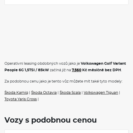
Operativní leasing obdobných vozů jako je
Volkswagen Golf Variant
People 6G 1,5TSI / 85kW
začíná již na
7.560
Kč měsíčně bez DPH
.
Za podobnou cenu jako je tento vůz můžete mít také tyto modely:
Škoda Kamiq
|
Škoda Octavia
|
Škoda Scala
|
Volkswagen Tiguan
|
Toyota Yaris Cross
|
Vozy s podobnou cenou