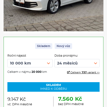
Skladem
Nový vůz
Roční nájezd:
Doba pronájmu:
Celkem v nájmu
20 000
km
Celkem
737
variant >>
SKLADEM
IHNED K ODBĚRU
7.560 Kč
9.147 Kč
bez DPH měsíčně
vč. DPH měsíčně