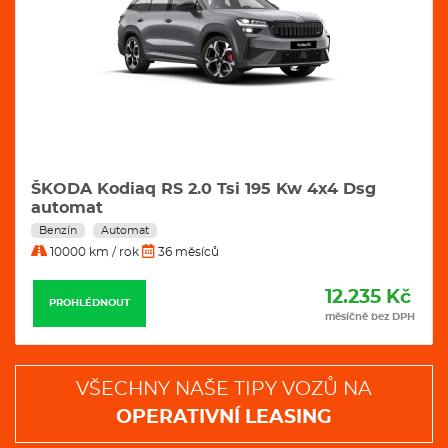
ŠKODA Kodiaq RS 2.0 Tsi 195 Kw 4x4 Dsg
automat
Benzín
Automat
10000 km / rok
36 měsíců
12.235 Kč
PROHLÉDNOUT
měsíčně bez DPH
VŠECHNY NAŠE TIPY VOZŮ NA
OPERATIVNÍ LEASING