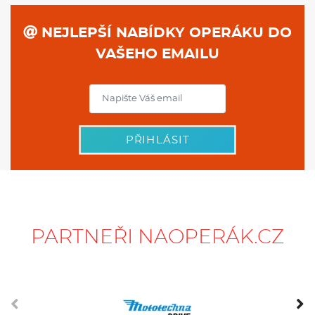
NEJLEPŠÍ NABÍDKY OPERÁKU DO
VAŠEHO EMAILU
PŘIHLÁSIT
PARTNEŘI NAOPERÁK.CZ