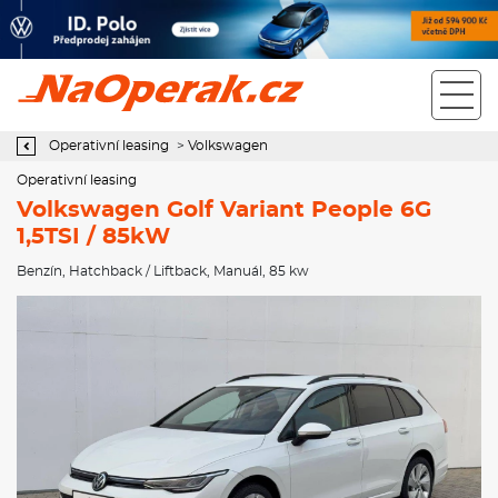
Operativní leasing Volkswagen Golf Variant People 6G 1,5TSI /
85kW
Operativní leasing
>
Volkswagen
Operativní leasing
Volkswagen Golf Variant People 6G
1,5TSI / 85kW
Benzín
,
Hatchback / Liftback
,
Manuál
, 85 kw